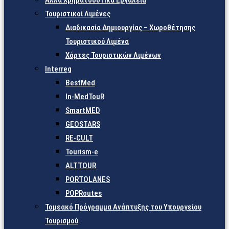
Άλλα Χρηματοδοτικά Εργαλεία
Τουριστικοί Λιμένες
Διαδικασία Δημιουργίας – Χωροθέτησης
Τουριστικού Λιμένα
Χάρτες Τουριστικών Λιμένων
Interreg
BestMed
In-MedTouR
SmartMED
GEOSTARS
RE-CULT
Tourism-e
ALTTOUR
PORTOLANES
POPRoutes
Τομεακό Πρόγραμμα Ανάπτυξης του Υπουργείου
Τουρισμού