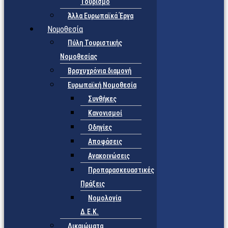
Τουρισμό
Άλλα Ευρωπαϊκά Έργα
Νομοθεσία
Πύλη Τουριστικής
Νομοθεσίας
Βραχυχρόνια διαμονή
Ευρωπαϊκή Νομοθεσία
Συνθήκες
Κανονισμοί
Οδηγίες
Αποφάσεις
Ανακοινώσεις
Προπαρασκευαστικές
Πράξεις
Νομολογία
Δ.Ε.Κ.
Δικαιώματα