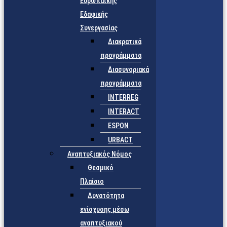
Ευρωπαϊκής
Εδαφικής
Συνεργασίας
Διακρατικά
προγράμματα
Διασυνοριακά
προγράμματα
INTERREG
INTERACT
ESPON
URBACT
Αναπτυξιακός Νόμος
Θεσμικό
Πλαίσιο
Δυνατότητα
ενίσχυσης μέσω
αναπτυξιακού