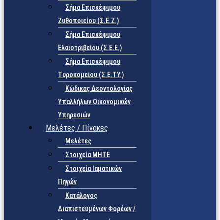
Σήμα Επισκέψιμου
Ζυθοποιείου (Σ.Ε.Ζ.)
Σήμα Επισκέψιμου
Ελαιοτριβείου (Σ.Ε.Ε.)
Σήμα Επισκέψιμου
Τυροκομείου (Σ.Ε.TY.)
Κώδικας Δεοντολογίας
Υπαλλήλων Οικονομικών
Υπηρεσιών
Μελέτες / Πίνακες
Μελέτες
Στοιχεία ΜΗΤΕ
Στοιχεία Ιαματικών
Πηγών
Κατάλογος
Διαπιστευμένων Φορέων /