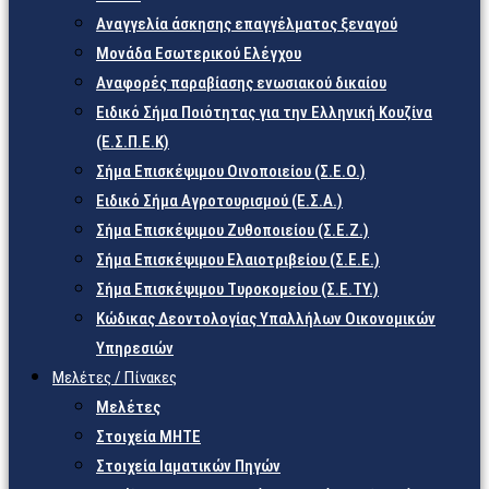
Αναγγελία άσκησης επαγγέλματος ξεναγού
Μονάδα Εσωτερικού Ελέγχου
Αναφορές παραβίασης ενωσιακού δικαίου
Ειδικό Σήμα Ποιότητας για την Ελληνική Κουζίνα
(Ε.Σ.Π.Ε.Κ)
Σήμα Επισκέψιμου Οινοποιείου (Σ.Ε.Ο.)
Ειδικό Σήμα Αγροτουρισμού (Ε.Σ.Α.)
Σήμα Επισκέψιμου Ζυθοποιείου (Σ.Ε.Ζ.)
Σήμα Επισκέψιμου Ελαιοτριβείου (Σ.Ε.Ε.)
Σήμα Επισκέψιμου Τυροκομείου (Σ.Ε.TY.)
Κώδικας Δεοντολογίας Υπαλλήλων Οικονομικών
Υπηρεσιών
Μελέτες / Πίνακες
Μελέτες
Στοιχεία ΜΗΤΕ
Στοιχεία Ιαματικών Πηγών