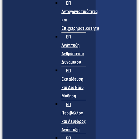
ΕΠ
Ανταγωνιστικότητα
και
Επιχειρηματικότητα
ΕΠ
Ανάπτυξη
Ανθρώπινου
Δυναμικού
ΕΠ
Εκπαίδευση
και Δια Βίου
Μάθηση
ΕΠ
Περιβάλλον
και Αειφόρος
Ανάπτυξη
ΕΠ