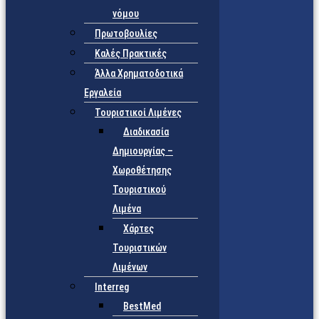
νόμου
Πρωτοβουλίες
Καλές Πρακτικές
Άλλα Χρηματοδοτικά
Εργαλεία
Τουριστικοί Λιμένες
Διαδικασία
Δημιουργίας –
Χωροθέτησης
Τουριστικού
Λιμένα
Χάρτες
Τουριστικών
Λιμένων
Interreg
BestMed