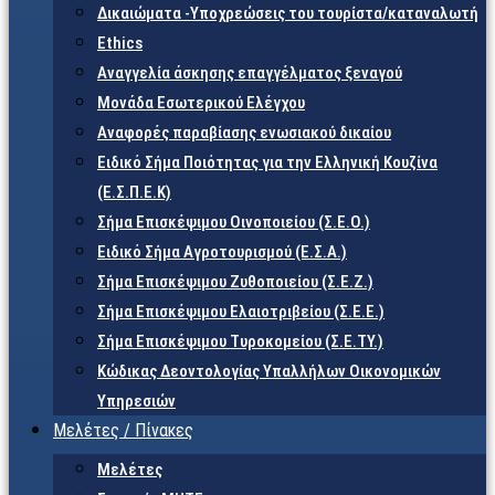
Δικαιώματα -Υποχρεώσεις του τουρίστα/καταναλωτή
Ethics
Αναγγελία άσκησης επαγγέλματος ξεναγού
Μονάδα Εσωτερικού Ελέγχου
Αναφορές παραβίασης ενωσιακού δικαίου
Ειδικό Σήμα Ποιότητας για την Ελληνική Κουζίνα
(Ε.Σ.Π.Ε.Κ)
Σήμα Επισκέψιμου Οινοποιείου (Σ.Ε.Ο.)
Ειδικό Σήμα Αγροτουρισμού (Ε.Σ.Α.)
Σήμα Επισκέψιμου Ζυθοποιείου (Σ.Ε.Ζ.)
Σήμα Επισκέψιμου Ελαιοτριβείου (Σ.Ε.Ε.)
Σήμα Επισκέψιμου Τυροκομείου (Σ.Ε.TY.)
Κώδικας Δεοντολογίας Υπαλλήλων Οικονομικών
Υπηρεσιών
Μελέτες / Πίνακες
Μελέτες