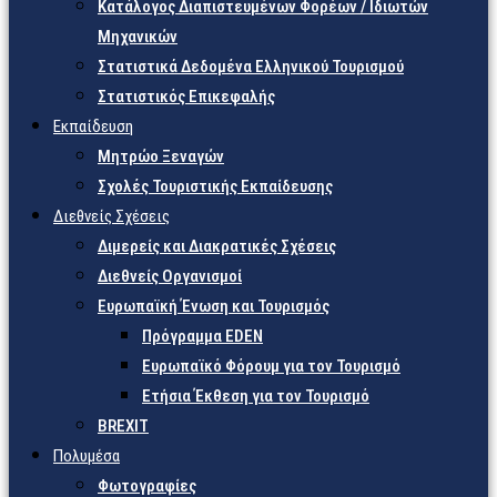
Κατάλογος Διαπιστευμένων Φορέων / Ιδιωτών
Μηχανικών
Στατιστικά Δεδομένα Ελληνικού Τουρισμού
Στατιστικός Επικεφαλής
Εκπαίδευση
Μητρώο Ξεναγών
Σχολές Τουριστικής Εκπαίδευσης
Διεθνείς Σχέσεις
Διμερείς και Διακρατικές Σχέσεις
Διεθνείς Οργανισμοί
Ευρωπαϊκή Ένωση και Τουρισμός
Πρόγραμμα EDEN
Ευρωπαϊκό Φόρουμ για τον Τουρισμό
Ετήσια Έκθεση για τον Τουρισμό
BREXIT
Πολυμέσα
Φωτογραφίες