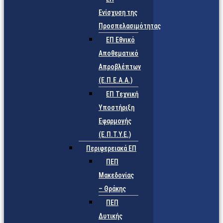
Ενίσχυση της
Προσπελασιμότητας
ΕΠ Εθνικό
Αποθεματικό
Απροβλέπτων
(Ε.Π.Ε.Α.Α.)
ΕΠ Τεχνική
Υποστήριξη
Εφαρμογής
(Ε.Π.Τ.Υ.Ε.)
Περιφερειακά ΕΠ
ΠΕΠ
Μακεδονίας
– Θράκης
ΠΕΠ
Δυτικής