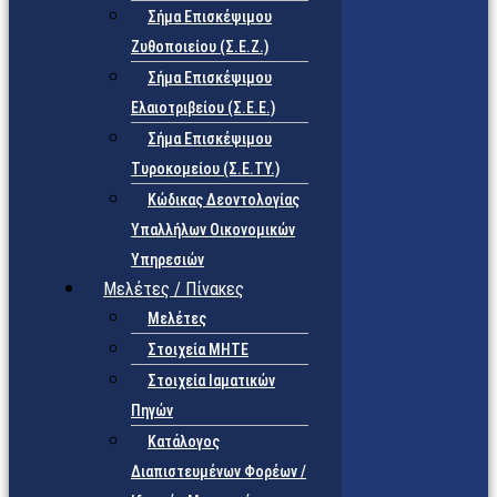
Σήμα Επισκέψιμου
Ζυθοποιείου (Σ.Ε.Ζ.)
Σήμα Επισκέψιμου
Ελαιοτριβείου (Σ.Ε.Ε.)
Σήμα Επισκέψιμου
Τυροκομείου (Σ.Ε.TY.)
Κώδικας Δεοντολογίας
Υπαλλήλων Οικονομικών
Υπηρεσιών
Μελέτες / Πίνακες
Μελέτες
Στοιχεία ΜΗΤΕ
Στοιχεία Ιαματικών
Πηγών
Κατάλογος
Διαπιστευμένων Φορέων /