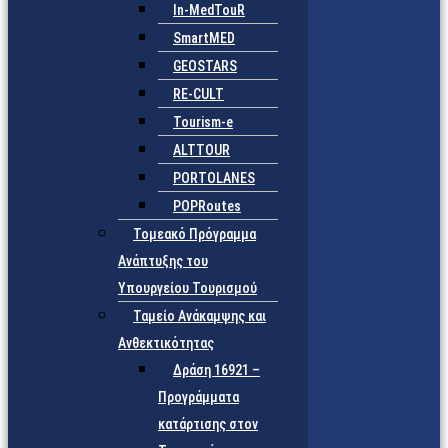
In-MedTouR
SmartMED
GEOSTARS
RE-CULT
Tourism-e
ALTTOUR
PORTOLANES
POPRoutes
Τομεακό Πρόγραμμα
Ανάπτυξης του
Υπουργείου Τουρισμού
Ταμείο Ανάκαμψης και
Ανθεκτικότητας
Δράση 16921 –
Προγράμματα
κατάρτισης στον