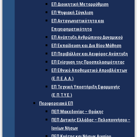
ΕΠ Διοικητική Μεταρρύθμιση
ΕΠ Ψηφιακή Σύγκλιση
ΕΠ Ανταγωνιστικότητα και
Επιχειρηματικότητα
ΕΠ Ανάπτυξη Ανθρώπινου Δυναμικού
ΕΠ Εκπαίδευση και Δια Βίου Μάθηση
ΕΠ Περιβάλλον και Αειφόρος Ανάπτυξη
ΕΠ Ενίσχυση της Προσπελασιμότητας
ΕΠ Εθνικό Αποθεματικό Απροβλέπτων
(Ε.Π.Ε.Α.Α.)
ΕΠ Τεχνική Υποστήριξη Εφαρμογής
(Ε.Π.Τ.Υ.Ε.)
Περιφερειακά ΕΠ
ΠΕΠ Μακεδονίας – Θράκης
ΠΕΠ Δυτικής Ελλάδας – Πελοποννήσου –
Ιονίων Νήσων
ΠΕΠ Κρήτης και Νήσων Αιγαίου