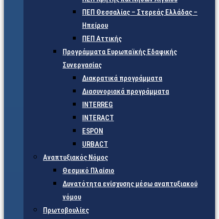
ΠΕΠ Θεσσαλίας – Στερεάς Ελλάδας –
Ηπείρου
ΠΕΠ Αττικής
Προγράμματα Ευρωπαϊκής Εδαφικής
Συνεργασίας
Διακρατικά προγράμματα
Διασυνοριακά προγράμματα
INTERREG
INTERACT
ESPON
URBACT
Αναπτυξιακός Νόμος
Θεσμικό Πλαίσιο
Δυνατότητα ενίσχυσης μέσω αναπτυξιακού
νόμου
Πρωτοβουλίες