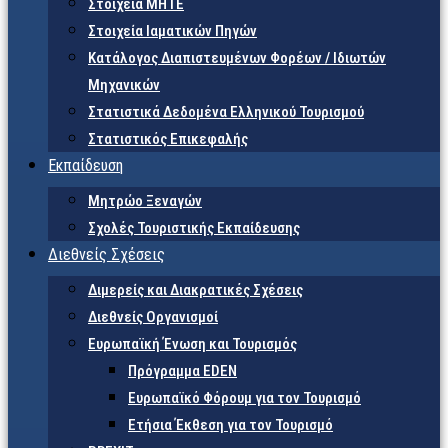
Στοιχεία ΜΗΤΕ
Στοιχεία Ιαματικών Πηγών
Κατάλογος Διαπιστευμένων Φορέων / Ιδιωτών
Μηχανικών
Στατιστικά Δεδομένα Ελληνικού Τουρισμού
Στατιστικός Επικεφαλής
Εκπαίδευση
Μητρώο Ξεναγών
Σχολές Τουριστικής Εκπαίδευσης
Διεθνείς Σχέσεις
Διμερείς και Διακρατικές Σχέσεις
Διεθνείς Οργανισμοί
Ευρωπαϊκή Ένωση και Τουρισμός
Πρόγραμμα EDEN
Ευρωπαϊκό Φόρουμ για τον Τουρισμό
Ετήσια Έκθεση για τον Τουρισμό