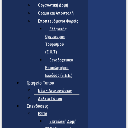
Οργανωτική Δομή
Όραμα και Αποστολή
Εποπτευόμενοι Φορείς
Eλληνικός
Οργανισμός
Τουρισμού
(Ε.Ο.Τ)
Ξενοδοχειακό
Επιμελητήριο
Ελλάδος (Ξ.Ε.Ε.)
Γραφείο Τύπου
Νέα – Ανακοινώσεις
Δελτία Τύπου
Επενδύσεις
ΕΣΠΑ
Επιτελική Δομή