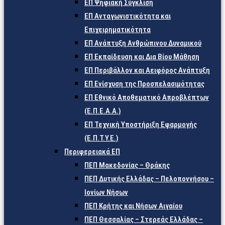
ΕΠ Ψηφιακή Σύγκλιση
ΕΠ Ανταγωνιστικότητα και
Επιχειρηματικότητα
ΕΠ Ανάπτυξη Ανθρώπινου Δυναμικού
ΕΠ Εκπαίδευση και Δια Βίου Μάθηση
ΕΠ Περιβάλλον και Αειφόρος Ανάπτυξη
ΕΠ Ενίσχυση της Προσπελασιμότητας
ΕΠ Εθνικό Αποθεματικό Απροβλέπτων
(Ε.Π.Ε.Α.Α.)
ΕΠ Τεχνική Υποστήριξη Εφαρμογής
(Ε.Π.Τ.Υ.Ε.)
Περιφερειακά ΕΠ
ΠΕΠ Μακεδονίας – Θράκης
ΠΕΠ Δυτικής Ελλάδας – Πελοποννήσου –
Ιονίων Νήσων
ΠΕΠ Κρήτης και Νήσων Αιγαίου
ΠΕΠ Θεσσαλίας – Στερεάς Ελλάδας –