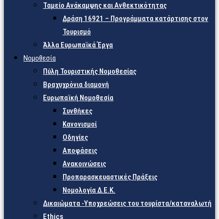
Ταμείο Ανάκαμψης και Ανθεκτικότητας
Δράση 16921 – Προγράμματα κατάρτισης στον
Τουρισμό
Άλλα Ευρωπαϊκά Έργα
Νομοθεσία
Πύλη Τουριστικής Νομοθεσίας
Βραχυχρόνια διαμονή
Ευρωπαϊκή Νομοθεσία
Συνθήκες
Κανονισμοί
Οδηγίες
Αποφάσεις
Ανακοινώσεις
Προπαρασκευαστικές Πράξεις
Νομολογία Δ.Ε.Κ.
Δικαιώματα -Υποχρεώσεις του τουρίστα/καταναλωτή
Ethics