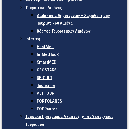
Άλλα Χρηματοδοτικά Εργαλεία
Τουριστικοί Λιμένες
Διαδικασία Δημιουργίας – Χωροθέτησης
Τουριστικού Λιμένα
Χάρτες Τουριστικών Λιμένων
Interreg
BestMed
In-MedTouR
SmartMED
GEOSTARS
RE-CULT
Tourism-e
ALTTOUR
PORTOLANES
POPRoutes
Τομεακό Πρόγραμμα Ανάπτυξης του Υπουργείου
Τουρισμού