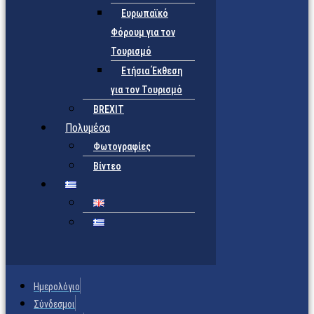
Ευρωπαϊκό
Φόρουμ για τον
Τουρισμό
Ετήσια Έκθεση
για τον Τουρισμό
BREXIT
Πολυμέσα
Φωτογραφίες
Βίντεο
Ημερολόγιο
Σύνδεσμοι