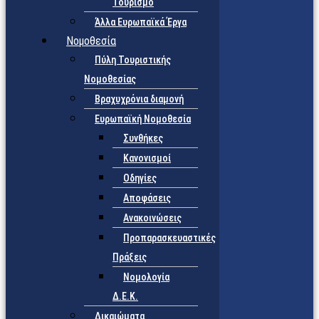
Τουρισμό
Άλλα Ευρωπαϊκά Έργα
Νομοθεσία
Πύλη Τουριστικής
Νομοθεσίας
Βραχυχρόνια διαμονή
Ευρωπαϊκή Νομοθεσία
Συνθήκες
Κανονισμοί
Οδηγίες
Αποφάσεις
Ανακοινώσεις
Προπαρασκευαστικές
Πράξεις
Νομολογία
Δ.Ε.Κ.
Δικαιώματα