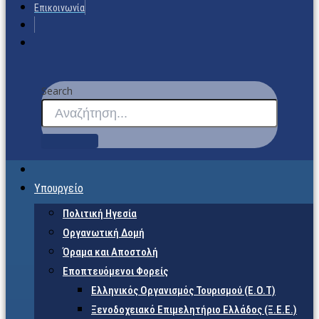
Επικοινωνία
Search
Υπουργείο
Πολιτική Ηγεσία
Οργανωτική Δομή
Όραμα και Αποστολή
Εποπτευόμενοι Φορείς
Eλληνικός Οργανισμός Τουρισμού (Ε.Ο.Τ)
Ξενοδοχειακό Επιμελητήριο Ελλάδος (Ξ.Ε.Ε.)