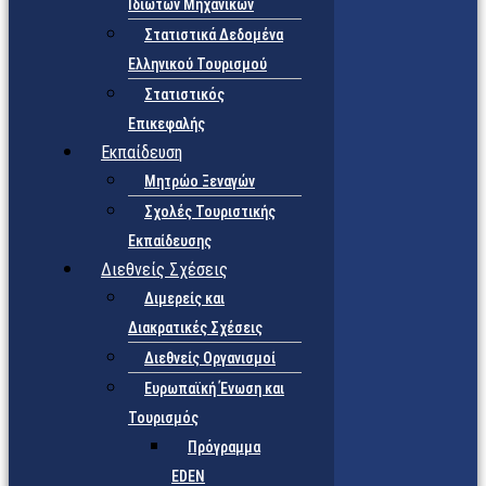
Ιδιωτών Μηχανικών
Στατιστικά Δεδομένα
Ελληνικού Τουρισμού
Στατιστικός
Επικεφαλής
Εκπαίδευση
Μητρώο Ξεναγών
Σχολές Τουριστικής
Εκπαίδευσης
Διεθνείς Σχέσεις
Διμερείς και
Διακρατικές Σχέσεις
Διεθνείς Οργανισμοί
Ευρωπαϊκή Ένωση και
Τουρισμός
Πρόγραμμα
EDEN