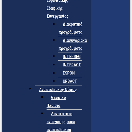
Ευρωπαϊκής
Εδαφικής
Συνεργασίας
Διακρατικά
προγράμματα
Διασυνοριακά
προγράμματα
INTERREG
INTERACT
ESPON
URBACT
Αναπτυξιακός Νόμος
Θεσμικό
Πλαίσιο
Δυνατότητα
ενίσχυσης μέσω
αναπτυξιακού