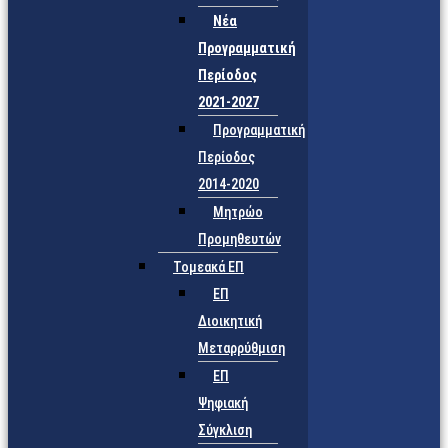
Νέα
Προγραμματική
Περίοδος
2021-2027
Προγραμματική
Περίοδος
2014-2020
Μητρώο
Προμηθευτών
Τομεακά ΕΠ
ΕΠ
Διοικητική
Μεταρρύθμιση
ΕΠ
Ψηφιακή
Σύγκλιση