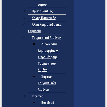
νόμου
Πρωτοβουλίες
Καλές Πρακτικές
Άλλα Χρηματοδοτικά
Εργαλεία
Τουριστικοί Λιμένες
Διαδικασία
Δημιουργίας –
Χωροθέτησης
Τουριστικού
Λιμένα
Χάρτες
Τουριστικών
Λιμένων
Interreg
BestMed