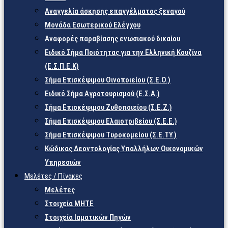
Αναγγελία άσκησης επαγγέλματος ξεναγού
Μονάδα Εσωτερικού Ελέγχου
Αναφορές παραβίασης ενωσιακού δικαίου
Ειδικό Σήμα Ποιότητας για την Ελληνική Κουζίνα
(Ε.Σ.Π.Ε.Κ)
Σήμα Επισκέψιμου Οινοποιείου (Σ.Ε.Ο.)
Ειδικό Σήμα Αγροτουρισμού (Ε.Σ.Α.)
Σήμα Επισκέψιμου Ζυθοποιείου (Σ.Ε.Ζ.)
Σήμα Επισκέψιμου Ελαιοτριβείου (Σ.Ε.Ε.)
Σήμα Επισκέψιμου Τυροκομείου (Σ.Ε.TY.)
Κώδικας Δεοντολογίας Υπαλλήλων Οικονομικών
Υπηρεσιών
Μελέτες / Πίνακες
Μελέτες
Στοιχεία ΜΗΤΕ
Στοιχεία Ιαματικών Πηγών