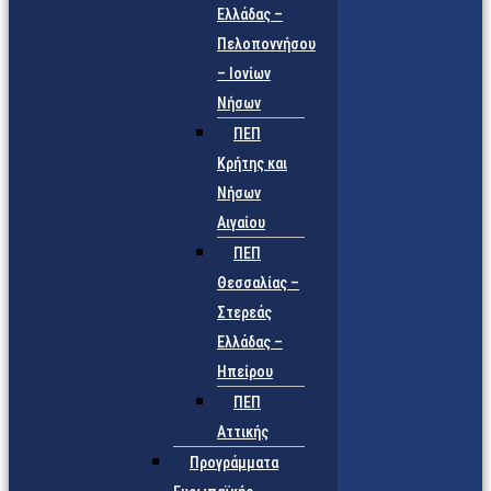
Ελλάδας –
Πελοποννήσου
– Ιονίων
Νήσων
ΠΕΠ
Κρήτης και
Νήσων
Αιγαίου
ΠΕΠ
Θεσσαλίας –
Στερεάς
Ελλάδας –
Ηπείρου
ΠΕΠ
Αττικής
Προγράμματα