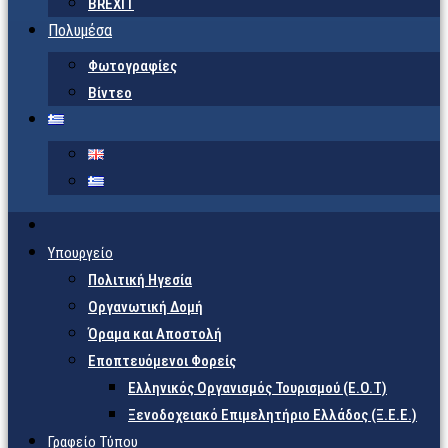
BREXIT
Πολυμέσα
Φωτογραφίες
Βίντεο
Υπουργείο
Πολιτική Ηγεσία
Οργανωτική Δομή
Όραμα και Αποστολή
Εποπτευόμενοι Φορείς
Eλληνικός Οργανισμός Τουρισμού (Ε.Ο.Τ)
Ξενοδοχειακό Επιμελητήριο Ελλάδος (Ξ.Ε.Ε.)
Γραφείο Τύπου