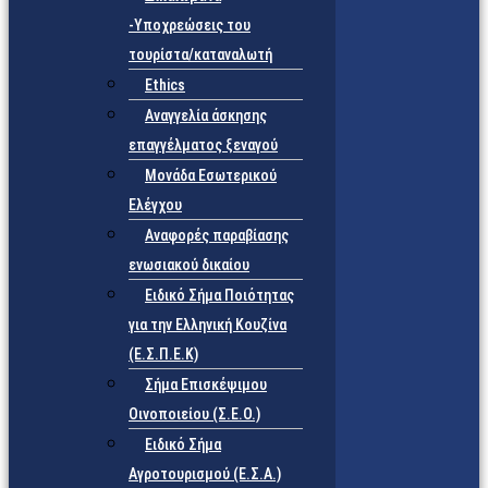
-Υποχρεώσεις του
τουρίστα/καταναλωτή
Ethics
Αναγγελία άσκησης
επαγγέλματος ξεναγού
Μονάδα Εσωτερικού
Ελέγχου
Αναφορές παραβίασης
ενωσιακού δικαίου
Ειδικό Σήμα Ποιότητας
για την Ελληνική Κουζίνα
(Ε.Σ.Π.Ε.Κ)
Σήμα Επισκέψιμου
Οινοποιείου (Σ.Ε.Ο.)
Ειδικό Σήμα
Αγροτουρισμού (Ε.Σ.Α.)