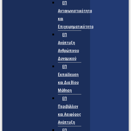
ΕΠ
Ανταγωνιστικότητα
και
Επιχειρηματικότητα
ΕΠ
Ανάπτυξη
Ανθρώπινου
Δυναμικού
ΕΠ
Εκπαίδευση
και Δια Βίου
Μάθηση
ΕΠ
Περιβάλλον
και Αειφόρος
Ανάπτυξη
ΕΠ