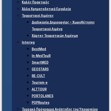
Καλές Πρακτικές
Άλλα Χρηματοδοτικά Εργαλεία
Τουριστικοί Λιμένες
Διαδικασία Δημιουργίας – Χωροθέτησης
Τουριστικού Λιμένα
Χάρτες Τουριστικών Λιμένων
Interreg
BestMed
In-MedTouR
SmartMED
GEOSTARS
RE-CULT
Tourism-e
ALTTOUR
PORTOLANES
POPRoutes
Τομεακό Πρόγραμμα Ανάπτυξης του Υπουργείου