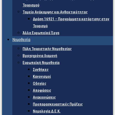
Τουρισμού
Ταμείο Ανάκαμψης και Ανθεκτικότητας
Δράση 16921 – Προγράμματα κατάρτισης στον
Τουρισμό
Άλλα Ευρωπαϊκά Έργα
Νομοθεσία
Πύλη Τουριστικής Νομοθεσίας
Βραχυχρόνια διαμονή
Ευρωπαϊκή Νομοθεσία
Συνθήκες
Κανονισμοί
Οδηγίες
Αποφάσεις
Ανακοινώσεις
Προπαρασκευαστικές Πράξεις
Νομολογία Δ.Ε.Κ.