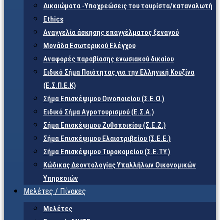
Δικαιώματα -Υποχρεώσεις του τουρίστα/καταναλωτή
Ethics
Αναγγελία άσκησης επαγγέλματος ξεναγού
Μονάδα Εσωτερικού Ελέγχου
Αναφορές παραβίασης ενωσιακού δικαίου
Ειδικό Σήμα Ποιότητας για την Ελληνική Κουζίνα
(Ε.Σ.Π.Ε.Κ)
Σήμα Επισκέψιμου Οινοποιείου (Σ.Ε.Ο.)
Ειδικό Σήμα Αγροτουρισμού (Ε.Σ.Α.)
Σήμα Επισκέψιμου Ζυθοποιείου (Σ.Ε.Ζ.)
Σήμα Επισκέψιμου Ελαιοτριβείου (Σ.Ε.Ε.)
Σήμα Επισκέψιμου Τυροκομείου (Σ.Ε.TY.)
Κώδικας Δεοντολογίας Υπαλλήλων Οικονομικών
Υπηρεσιών
Μελέτες / Πίνακες
Μελέτες