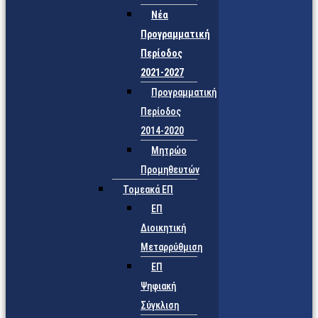
Νέα
Προγραμματική
Περίοδος
2021-2027
Προγραμματική
Περίοδος
2014-2020
Μητρώο
Προμηθευτών
Τομεακά ΕΠ
ΕΠ
Διοικητική
Μεταρρύθμιση
ΕΠ
Ψηφιακή
Σύγκλιση