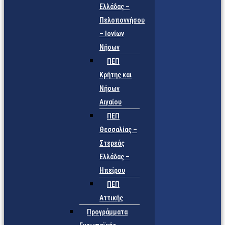
Ελλάδας –
Πελοποννήσου
– Ιονίων
Νήσων
ΠΕΠ
Κρήτης και
Νήσων
Αιγαίου
ΠΕΠ
Θεσσαλίας –
Στερεάς
Ελλάδας –
Ηπείρου
ΠΕΠ
Αττικής
Προγράμματα