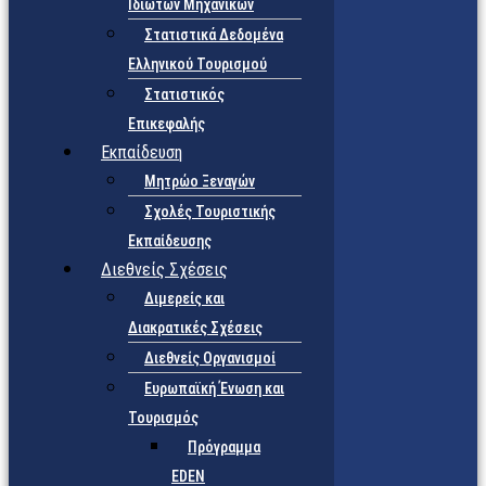
Ιδιωτών Μηχανικών
Στατιστικά Δεδομένα
Ελληνικού Τουρισμού
Στατιστικός
Επικεφαλής
Εκπαίδευση
Μητρώο Ξεναγών
Σχολές Τουριστικής
Εκπαίδευσης
Διεθνείς Σχέσεις
Διμερείς και
Διακρατικές Σχέσεις
Διεθνείς Οργανισμοί
Ευρωπαϊκή Ένωση και
Τουρισμός
Πρόγραμμα
EDEN