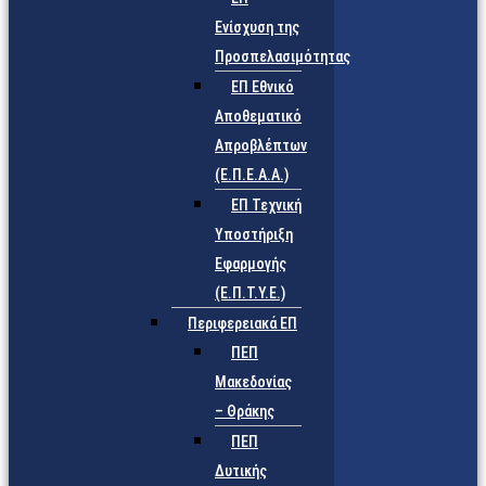
Ενίσχυση της
Προσπελασιμότητας
ΕΠ Εθνικό
Αποθεματικό
Απροβλέπτων
(Ε.Π.Ε.Α.Α.)
ΕΠ Τεχνική
Υποστήριξη
Εφαρμογής
(Ε.Π.Τ.Υ.Ε.)
Περιφερειακά ΕΠ
ΠΕΠ
Μακεδονίας
– Θράκης
ΠΕΠ
Δυτικής