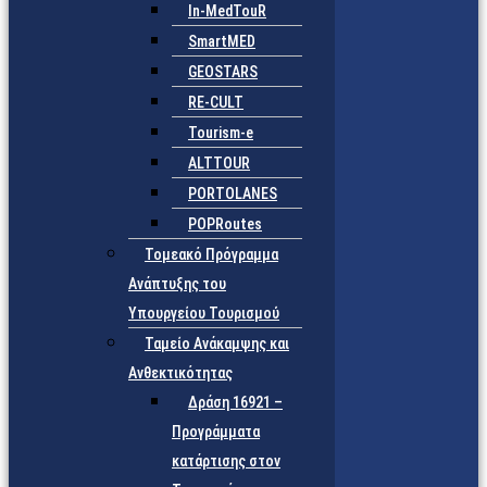
In-MedTouR
SmartMED
GEOSTARS
RE-CULT
Tourism-e
ALTTOUR
PORTOLANES
POPRoutes
Τομεακό Πρόγραμμα
Ανάπτυξης του
Υπουργείου Τουρισμού
Ταμείο Ανάκαμψης και
Ανθεκτικότητας
Δράση 16921 –
Προγράμματα
κατάρτισης στον