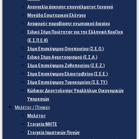
Αναγγελία άσκησης επαγγέλματος ξεναγού
Μονάδα Εσωτερικού Ελέγχου
Αναφορές παραβίασης ενωσιακού δικαίου
Ειδικό Σήμα Ποιότητας για την Ελληνική Κουζίνα
(Ε.Σ.Π.Ε.Κ)
Σήμα Επισκέψιμου Οινοποιείου (Σ.Ε.Ο.)
Ειδικό Σήμα Αγροτουρισμού (Ε.Σ.Α.)
Σήμα Επισκέψιμου Ζυθοποιείου (Σ.Ε.Ζ.)
Σήμα Επισκέψιμου Ελαιοτριβείου (Σ.Ε.Ε.)
Σήμα Επισκέψιμου Τυροκομείου (Σ.Ε.TY.)
Κώδικας Δεοντολογίας Υπαλλήλων Οικονομικών
Υπηρεσιών
Μελέτες / Πίνακες
Μελέτες
Στοιχεία ΜΗΤΕ
Στοιχεία Ιαματικών Πηγών