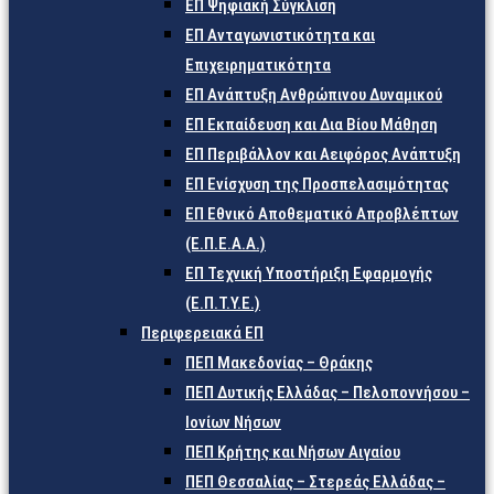
ΕΠ Ψηφιακή Σύγκλιση
ΕΠ Ανταγωνιστικότητα και
Επιχειρηματικότητα
ΕΠ Ανάπτυξη Ανθρώπινου Δυναμικού
ΕΠ Εκπαίδευση και Δια Βίου Μάθηση
ΕΠ Περιβάλλον και Αειφόρος Ανάπτυξη
ΕΠ Ενίσχυση της Προσπελασιμότητας
ΕΠ Εθνικό Αποθεματικό Απροβλέπτων
(Ε.Π.Ε.Α.Α.)
ΕΠ Τεχνική Υποστήριξη Εφαρμογής
(Ε.Π.Τ.Υ.Ε.)
Περιφερειακά ΕΠ
ΠΕΠ Μακεδονίας – Θράκης
ΠΕΠ Δυτικής Ελλάδας – Πελοποννήσου –
Ιονίων Νήσων
ΠΕΠ Κρήτης και Νήσων Αιγαίου
ΠΕΠ Θεσσαλίας – Στερεάς Ελλάδας –