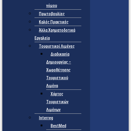
νόμου
Πρωτοβουλίες
Καλές Πρακτικές
Άλλα Χρηματοδοτικά
Εργαλεία
Τουριστικοί Λιμένες
Διαδικασία
Δημιουργίας –
Χωροθέτησης
Τουριστικού
Λιμένα
Χάρτες
Τουριστικών
Λιμένων
Interreg
BestMed