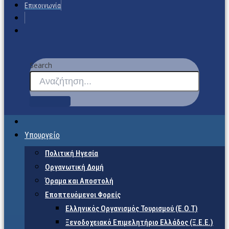
Επικοινωνία
Search
Υπουργείο
Πολιτική Ηγεσία
Οργανωτική Δομή
Όραμα και Αποστολή
Εποπτευόμενοι Φορείς
Eλληνικός Οργανισμός Τουρισμού (Ε.Ο.Τ)
Ξενοδοχειακό Επιμελητήριο Ελλάδος (Ξ.Ε.Ε.)