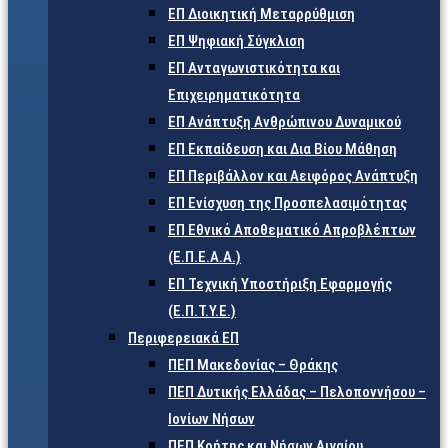
ΕΠ Διοικητική Μεταρρύθμιση
ΕΠ Ψηφιακή Σύγκλιση
ΕΠ Ανταγωνιστικότητα και
Επιχειρηματικότητα
ΕΠ Ανάπτυξη Ανθρώπινου Δυναμικού
ΕΠ Εκπαίδευση και Δια Βίου Μάθηση
ΕΠ Περιβάλλον και Αειφόρος Ανάπτυξη
ΕΠ Ενίσχυση της Προσπελασιμότητας
ΕΠ Εθνικό Αποθεματικό Απροβλέπτων
(Ε.Π.Ε.Α.Α.)
ΕΠ Τεχνική Υποστήριξη Εφαρμογής
(Ε.Π.Τ.Υ.Ε.)
Περιφερειακά ΕΠ
ΠΕΠ Μακεδονίας – Θράκης
ΠΕΠ Δυτικής Ελλάδας – Πελοποννήσου –
Ιονίων Νήσων
ΠΕΠ Κρήτης και Νήσων Αιγαίου