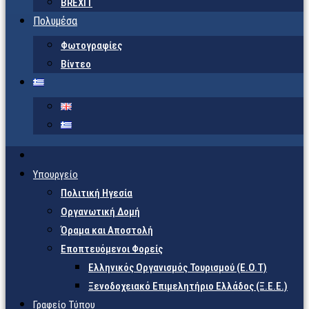
BREXIT
Πολυμέσα
Φωτογραφίες
Βίντεο
Υπουργείο
Πολιτική Ηγεσία
Οργανωτική Δομή
Όραμα και Αποστολή
Εποπτευόμενοι Φορείς
Eλληνικός Οργανισμός Τουρισμού (Ε.Ο.Τ)
Ξενοδοχειακό Επιμελητήριο Ελλάδος (Ξ.Ε.Ε.)
Γραφείο Τύπου