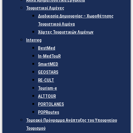
Άλλα Χρηματοδοτικά Εργαλεία
Τουριστικοί Λιμένες
Διαδικασία Δημιουργίας – Χωροθέτησης
Τουριστικού Λιμένα
Χάρτες Τουριστικών Λιμένων
Interreg
BestMed
In-MedTouR
SmartMED
GEOSTARS
RE-CULT
Tourism-e
ALTTOUR
PORTOLANES
POPRoutes
Τομεακό Πρόγραμμα Ανάπτυξης του Υπουργείου
Τουρισμού