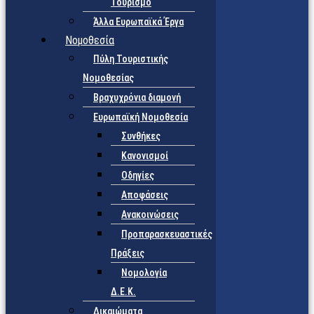
Τουρισμό
Άλλα Ευρωπαϊκά Έργα
Νομοθεσία
Πύλη Τουριστικής
Νομοθεσίας
Βραχυχρόνια διαμονή
Ευρωπαϊκή Νομοθεσία
Συνθήκες
Κανονισμοί
Οδηγίες
Αποφάσεις
Ανακοινώσεις
Προπαρασκευαστικές
Πράξεις
Νομολογία
Δ.Ε.Κ.
Δικαιώματα