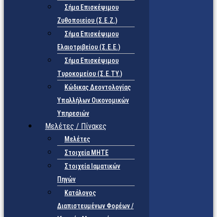
Σήμα Επισκέψιμου
Ζυθοποιείου (Σ.Ε.Ζ.)
Σήμα Επισκέψιμου
Ελαιοτριβείου (Σ.Ε.Ε.)
Σήμα Επισκέψιμου
Τυροκομείου (Σ.Ε.TY.)
Κώδικας Δεοντολογίας
Υπαλλήλων Οικονομικών
Υπηρεσιών
Μελέτες / Πίνακες
Μελέτες
Στοιχεία ΜΗΤΕ
Στοιχεία Ιαματικών
Πηγών
Κατάλογος
Διαπιστευμένων Φορέων /