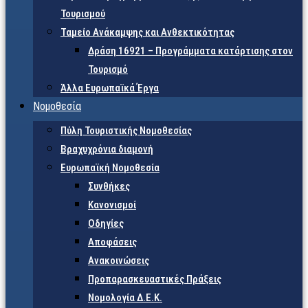
Τουρισμού
Ταμείο Ανάκαμψης και Ανθεκτικότητας
Δράση 16921 – Προγράμματα κατάρτισης στον
Τουρισμό
Άλλα Ευρωπαϊκά Έργα
Νομοθεσία
Πύλη Τουριστικής Νομοθεσίας
Βραχυχρόνια διαμονή
Ευρωπαϊκή Νομοθεσία
Συνθήκες
Κανονισμοί
Οδηγίες
Αποφάσεις
Ανακοινώσεις
Προπαρασκευαστικές Πράξεις
Νομολογία Δ.Ε.Κ.