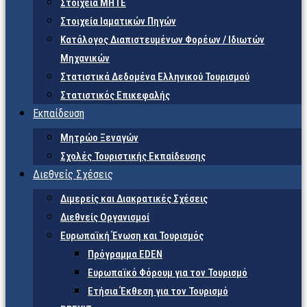
Στοιχεία ΜΗΤΕ
Στοιχεία Ιαματικών Πηγών
Κατάλογος Διαπιστευμένων Φορέων / Ιδιωτών
Μηχανικών
Στατιστικά Δεδομένα Ελληνικού Τουρισμού
Στατιστικός Επικεφαλής
Εκπαίδευση
Μητρώο Ξεναγών
Σχολές Τουριστικής Εκπαίδευσης
Διεθνείς Σχέσεις
Διμερείς και Διακρατικές Σχέσεις
Διεθνείς Οργανισμοί
Ευρωπαϊκή Ένωση και Τουρισμός
Πρόγραμμα EDEN
Ευρωπαϊκό Φόρουμ για τον Τουρισμό
Ετήσια Έκθεση για τον Τουρισμό