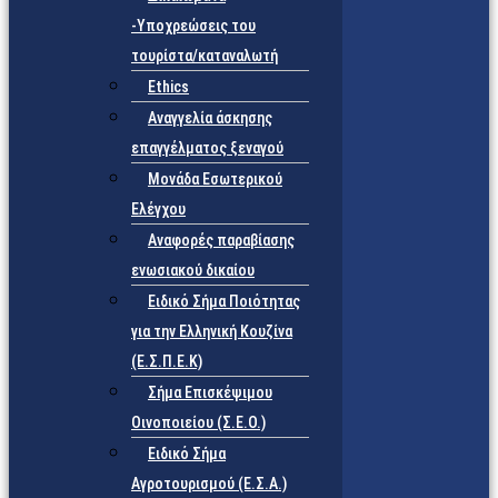
-Υποχρεώσεις του
τουρίστα/καταναλωτή
Ethics
Αναγγελία άσκησης
επαγγέλματος ξεναγού
Μονάδα Εσωτερικού
Ελέγχου
Αναφορές παραβίασης
ενωσιακού δικαίου
Ειδικό Σήμα Ποιότητας
για την Ελληνική Κουζίνα
(Ε.Σ.Π.Ε.Κ)
Σήμα Επισκέψιμου
Οινοποιείου (Σ.Ε.Ο.)
Ειδικό Σήμα
Αγροτουρισμού (Ε.Σ.Α.)