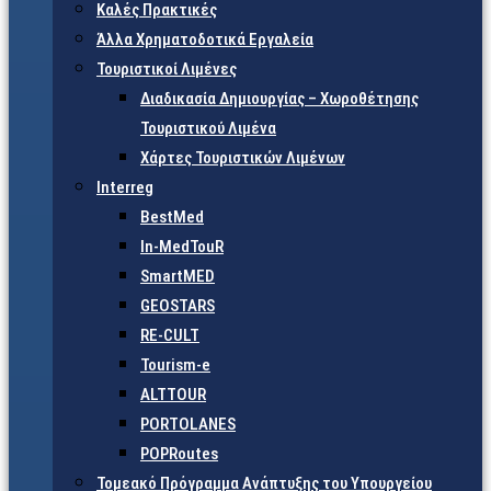
Καλές Πρακτικές
Άλλα Χρηματοδοτικά Εργαλεία
Τουριστικοί Λιμένες
Διαδικασία Δημιουργίας – Χωροθέτησης
Τουριστικού Λιμένα
Χάρτες Τουριστικών Λιμένων
Interreg
BestMed
In-MedTouR
SmartMED
GEOSTARS
RE-CULT
Tourism-e
ALTTOUR
PORTOLANES
POPRoutes
Τομεακό Πρόγραμμα Ανάπτυξης του Υπουργείου