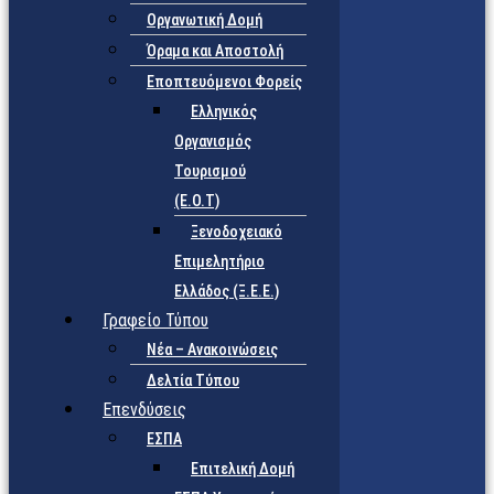
Οργανωτική Δομή
Όραμα και Αποστολή
Εποπτευόμενοι Φορείς
Eλληνικός
Οργανισμός
Τουρισμού
(Ε.Ο.Τ)
Ξενοδοχειακό
Επιμελητήριο
Ελλάδος (Ξ.Ε.Ε.)
Γραφείο Τύπου
Νέα – Ανακοινώσεις
Δελτία Τύπου
Επενδύσεις
ΕΣΠΑ
Επιτελική Δομή