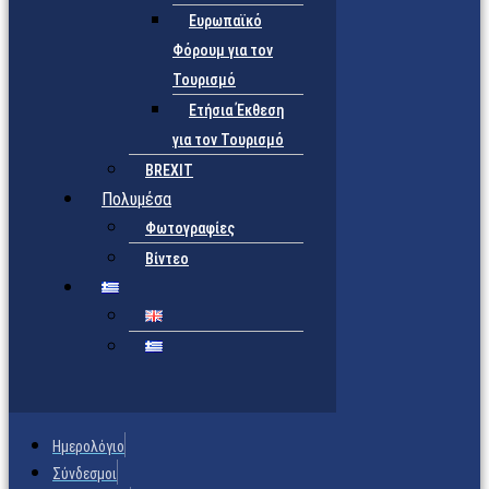
Ευρωπαϊκό
Φόρουμ για τον
Τουρισμό
Ετήσια Έκθεση
για τον Τουρισμό
BREXIT
Πολυμέσα
Φωτογραφίες
Βίντεο
Ημερολόγιο
Σύνδεσμοι