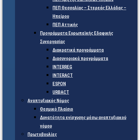
ΠΕΠ Θεσσαλίας – Στερεάς Ελλάδας –
Ηπείρου
ΠΕΠ Αττικής
Προγράμματα Ευρωπαϊκής Εδαφικής
Συνεργασίας
Διακρατικά προγράμματα
Διασυνοριακά προγράμματα
INTERREG
INTERACT
ESPON
URBACT
Αναπτυξιακός Νόμος
Θεσμικό Πλαίσιο
Δυνατότητα ενίσχυσης μέσω αναπτυξιακού
νόμου
Πρωτοβουλίες