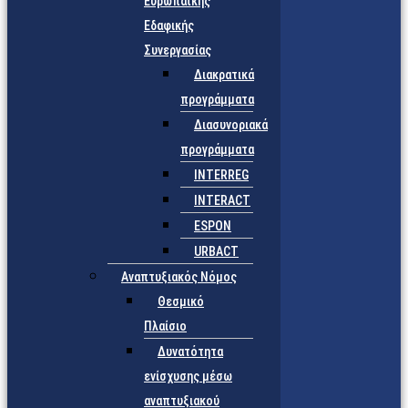
Ευρωπαϊκής
Εδαφικής
Συνεργασίας
Διακρατικά
προγράμματα
Διασυνοριακά
προγράμματα
INTERREG
INTERACT
ESPON
URBACT
Αναπτυξιακός Νόμος
Θεσμικό
Πλαίσιο
Δυνατότητα
ενίσχυσης μέσω
αναπτυξιακού