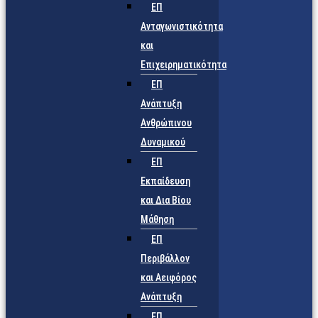
ΕΠ
Ανταγωνιστικότητα
και
Επιχειρηματικότητα
ΕΠ
Ανάπτυξη
Ανθρώπινου
Δυναμικού
ΕΠ
Εκπαίδευση
και Δια Βίου
Μάθηση
ΕΠ
Περιβάλλον
και Αειφόρος
Ανάπτυξη
ΕΠ