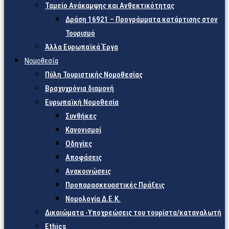
Ταμείο Ανάκαμψης και Ανθεκτικότητας
Δράση 16921 – Προγράμματα κατάρτισης στον
Τουρισμό
Άλλα Ευρωπαϊκά Έργα
Νομοθεσία
Πύλη Τουριστικής Νομοθεσίας
Βραχυχρόνια διαμονή
Ευρωπαϊκή Νομοθεσία
Συνθήκες
Κανονισμοί
Οδηγίες
Αποφάσεις
Ανακοινώσεις
Προπαρασκευαστικές Πράξεις
Νομολογία Δ.Ε.Κ.
Δικαιώματα -Υποχρεώσεις του τουρίστα/καταναλωτή
Ethics