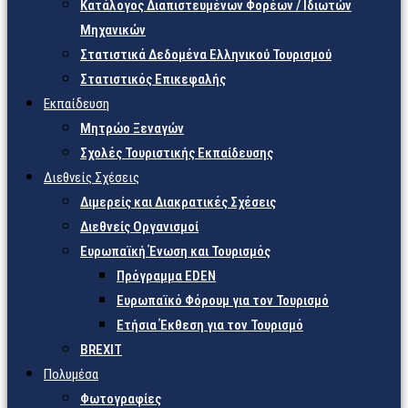
Κατάλογος Διαπιστευμένων Φορέων / Ιδιωτών
Μηχανικών
Στατιστικά Δεδομένα Ελληνικού Τουρισμού
Στατιστικός Επικεφαλής
Εκπαίδευση
Μητρώο Ξεναγών
Σχολές Τουριστικής Εκπαίδευσης
Διεθνείς Σχέσεις
Διμερείς και Διακρατικές Σχέσεις
Διεθνείς Οργανισμοί
Ευρωπαϊκή Ένωση και Τουρισμός
Πρόγραμμα EDEN
Ευρωπαϊκό Φόρουμ για τον Τουρισμό
Ετήσια Έκθεση για τον Τουρισμό
BREXIT
Πολυμέσα
Φωτογραφίες