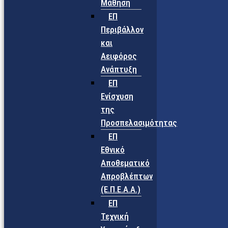
Μάθηση
ΕΠ
Περιβάλλον
και
Αειφόρος
Ανάπτυξη
ΕΠ
Ενίσχυση
της
Προσπελασιμότητας
ΕΠ
Εθνικό
Αποθεματικό
Απροβλέπτων
(Ε.Π.Ε.Α.Α.)
ΕΠ
Τεχνική