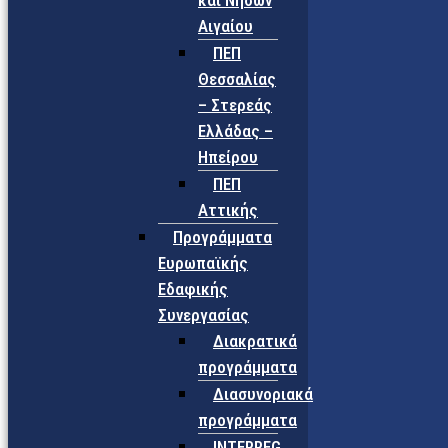
και Νήσων
Αιγαίου
ΠΕΠ
Θεσσαλίας
– Στερεάς
Ελλάδας –
Ηπείρου
ΠΕΠ
Αττικής
Προγράμματα
Ευρωπαϊκής
Εδαφικής
Συνεργασίας
Διακρατικά
προγράμματα
Διασυνοριακά
προγράμματα
INTERREG