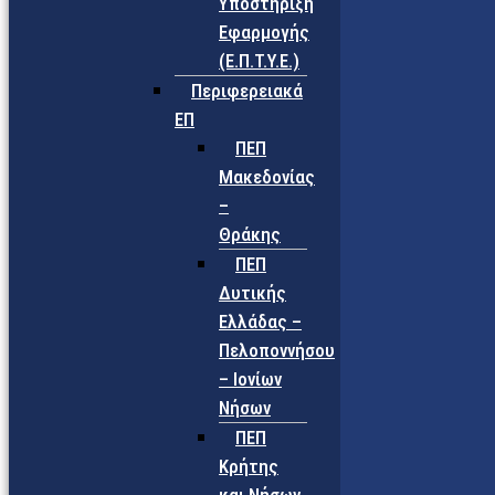
Υποστήριξη
Εφαρμογής
(Ε.Π.Τ.Υ.Ε.)
Περιφερειακά
ΕΠ
ΠΕΠ
Μακεδονίας
–
Θράκης
ΠΕΠ
Δυτικής
Ελλάδας –
Πελοποννήσου
– Ιονίων
Νήσων
ΠΕΠ
Κρήτης