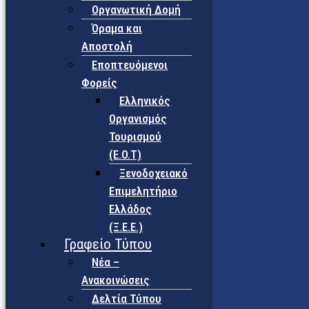
Οργανωτική Δομή
Όραμα και
Αποστολή
Εποπτευόμενοι
Φορείς
Eλληνικός
Οργανισμός
Τουρισμού
(Ε.Ο.Τ)
Ξενοδοχειακό
Επιμελητήριο
Ελλάδος
(Ξ.Ε.Ε.)
Γραφείο Τύπου
Νέα –
Ανακοινώσεις
Δελτία Τύπου