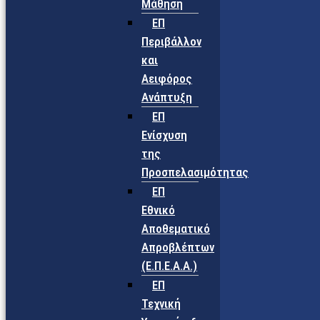
Μάθηση
ΕΠ
Περιβάλλον
και
Αειφόρος
Ανάπτυξη
ΕΠ
Ενίσχυση
της
Προσπελασιμότητας
ΕΠ
Εθνικό
Αποθεματικό
Απροβλέπτων
(Ε.Π.Ε.Α.Α.)
ΕΠ
Τεχνική