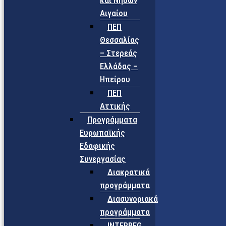
και Νήσων
Αιγαίου
ΠΕΠ
Θεσσαλίας
– Στερεάς
Ελλάδας –
Ηπείρου
ΠΕΠ
Αττικής
Προγράμματα
Ευρωπαϊκής
Εδαφικής
Συνεργασίας
Διακρατικά
προγράμματα
Διασυνοριακά
προγράμματα
INTERREG