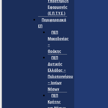
Υποστήριξη
Εφαρμογής
(Ε.Π.Τ.Υ.Ε.)
Περιφερειακά
ΕΠ
ΠΕΠ
Μακεδονίας
–
Θράκης
ΠΕΠ
Δυτικής
Ελλάδας –
Πελοποννήσου
– Ιονίων
Νήσων
ΠΕΠ
Κρήτης