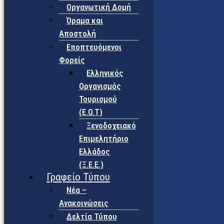
Οργανωτική Δομή
Όραμα και
Αποστολή
Εποπτευόμενοι
Φορείς
Eλληνικός
Οργανισμός
Τουρισμού
(Ε.Ο.Τ)
Ξενοδοχειακό
Επιμελητήριο
Ελλάδος
(Ξ.Ε.Ε.)
Γραφείο Τύπου
Νέα –
Ανακοινώσεις
Δελτία Τύπου