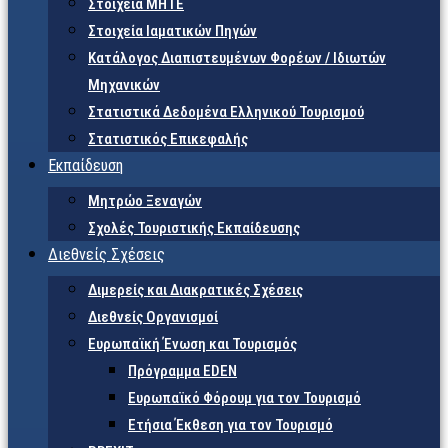
Στοιχεία ΜΗΤΕ
Στοιχεία Ιαματικών Πηγών
Κατάλογος Διαπιστευμένων Φορέων / Ιδιωτών
Μηχανικών
Στατιστικά Δεδομένα Ελληνικού Τουρισμού
Στατιστικός Επικεφαλής
Εκπαίδευση
Μητρώο Ξεναγών
Σχολές Τουριστικής Εκπαίδευσης
Διεθνείς Σχέσεις
Διμερείς και Διακρατικές Σχέσεις
Διεθνείς Οργανισμοί
Ευρωπαϊκή Ένωση και Τουρισμός
Πρόγραμμα EDEN
Ευρωπαϊκό Φόρουμ για τον Τουρισμό
Ετήσια Έκθεση για τον Τουρισμό