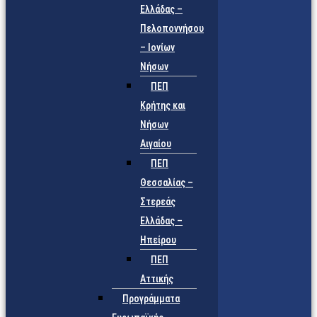
Ελλάδας –
Πελοποννήσου
– Ιονίων
Νήσων
ΠΕΠ
Κρήτης και
Νήσων
Αιγαίου
ΠΕΠ
Θεσσαλίας –
Στερεάς
Ελλάδας –
Ηπείρου
ΠΕΠ
Αττικής
Προγράμματα