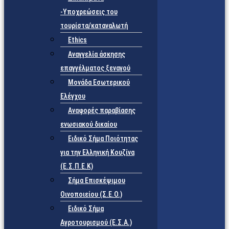
-Υποχρεώσεις του
τουρίστα/καταναλωτή
Ethics
Αναγγελία άσκησης
επαγγέλματος ξεναγού
Μονάδα Εσωτερικού
Ελέγχου
Αναφορές παραβίασης
ενωσιακού δικαίου
Ειδικό Σήμα Ποιότητας
για την Ελληνική Κουζίνα
(Ε.Σ.Π.Ε.Κ)
Σήμα Επισκέψιμου
Οινοποιείου (Σ.Ε.Ο.)
Ειδικό Σήμα
Αγροτουρισμού (Ε.Σ.Α.)