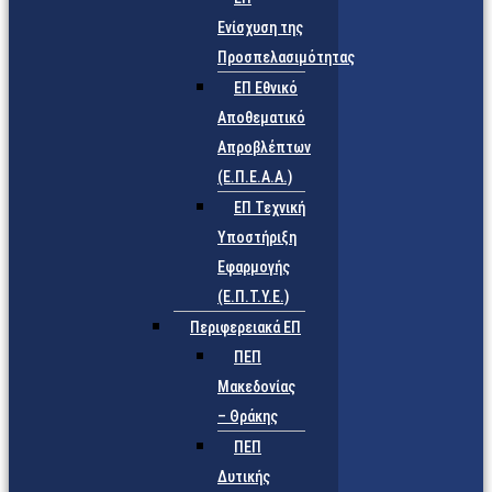
Ενίσχυση της
Προσπελασιμότητας
ΕΠ Εθνικό
Αποθεματικό
Απροβλέπτων
(Ε.Π.Ε.Α.Α.)
ΕΠ Τεχνική
Υποστήριξη
Εφαρμογής
(Ε.Π.Τ.Υ.Ε.)
Περιφερειακά ΕΠ
ΠΕΠ
Μακεδονίας
– Θράκης
ΠΕΠ
Δυτικής