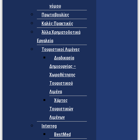
νόμου
Πρωτοβουλίες
Καλές Πρακτικές
Άλλα Χρηματοδοτικά
Εργαλεία
Τουριστικοί Λιμένες
Διαδικασία
Δημιουργίας –
Χωροθέτησης
Τουριστικού
Λιμένα
Χάρτες
Τουριστικών
Λιμένων
Interreg
BestMed