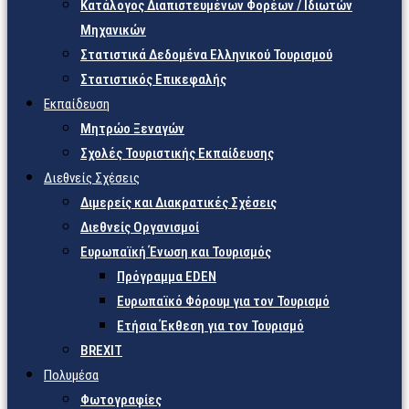
Κατάλογος Διαπιστευμένων Φορέων / Ιδιωτών
Μηχανικών
Στατιστικά Δεδομένα Ελληνικού Τουρισμού
Στατιστικός Επικεφαλής
Εκπαίδευση
Μητρώο Ξεναγών
Σχολές Τουριστικής Εκπαίδευσης
Διεθνείς Σχέσεις
Διμερείς και Διακρατικές Σχέσεις
Διεθνείς Οργανισμοί
Ευρωπαϊκή Ένωση και Τουρισμός
Πρόγραμμα EDEN
Ευρωπαϊκό Φόρουμ για τον Τουρισμό
Ετήσια Έκθεση για τον Τουρισμό
BREXIT
Πολυμέσα
Φωτογραφίες