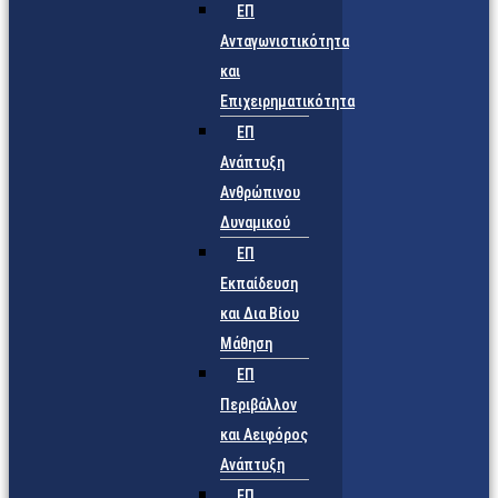
ΕΠ
Ανταγωνιστικότητα
και
Επιχειρηματικότητα
ΕΠ
Ανάπτυξη
Ανθρώπινου
Δυναμικού
ΕΠ
Εκπαίδευση
και Δια Βίου
Μάθηση
ΕΠ
Περιβάλλον
και Αειφόρος
Ανάπτυξη
ΕΠ