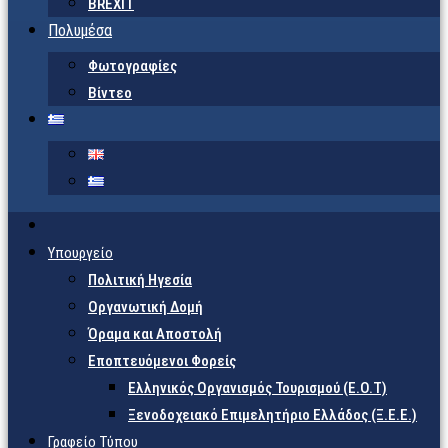
BREXIT
Πολυμέσα
Φωτογραφίες
Βίντεο
Υπουργείο
Πολιτική Ηγεσία
Οργανωτική Δομή
Όραμα και Αποστολή
Εποπτευόμενοι Φορείς
Eλληνικός Οργανισμός Τουρισμού (Ε.Ο.Τ)
Ξενοδοχειακό Επιμελητήριο Ελλάδος (Ξ.Ε.Ε.)
Γραφείο Τύπου