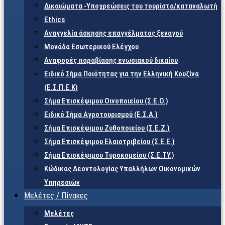
Δικαιώματα -Υποχρεώσεις του τουρίστα/καταναλωτή
Ethics
Αναγγελία άσκησης επαγγέλματος ξεναγού
Μονάδα Εσωτερικού Ελέγχου
Αναφορές παραβίασης ενωσιακού δικαίου
Ειδικό Σήμα Ποιότητας για την Ελληνική Κουζίνα
(Ε.Σ.Π.Ε.Κ)
Σήμα Επισκέψιμου Οινοποιείου (Σ.Ε.Ο.)
Ειδικό Σήμα Αγροτουρισμού (Ε.Σ.Α.)
Σήμα Επισκέψιμου Ζυθοποιείου (Σ.Ε.Ζ.)
Σήμα Επισκέψιμου Ελαιοτριβείου (Σ.Ε.Ε.)
Σήμα Επισκέψιμου Τυροκομείου (Σ.Ε.TY.)
Κώδικας Δεοντολογίας Υπαλλήλων Οικονομικών
Υπηρεσιών
Μελέτες / Πίνακες
Μελέτες