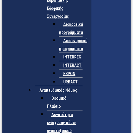
Ευρωπαϊκής
Εδαφικής
Συνεργασίας
Διακρατικά
προγράμματα
Διασυνοριακά
προγράμματα
INTERREG
INTERACT
ESPON
URBACT
Αναπτυξιακός Νόμος
Θεσμικό
Πλαίσιο
Δυνατότητα
ενίσχυσης μέσω
αναπτυξιακού