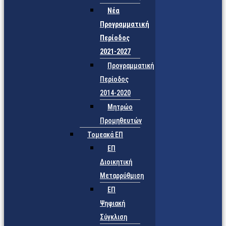
Νέα
Προγραμματική
Περίοδος
2021-2027
Προγραμματική
Περίοδος
2014-2020
Μητρώο
Προμηθευτών
Τομεακά ΕΠ
ΕΠ
Διοικητική
Μεταρρύθμιση
ΕΠ
Ψηφιακή
Σύγκλιση