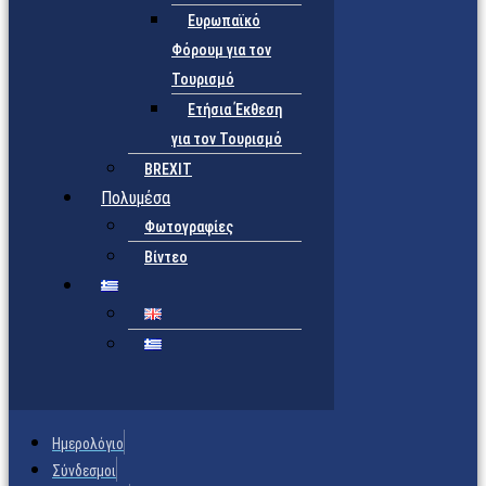
Ευρωπαϊκό
Φόρουμ για τον
Τουρισμό
Ετήσια Έκθεση
για τον Τουρισμό
BREXIT
Πολυμέσα
Φωτογραφίες
Βίντεο
Ημερολόγιο
Σύνδεσμοι