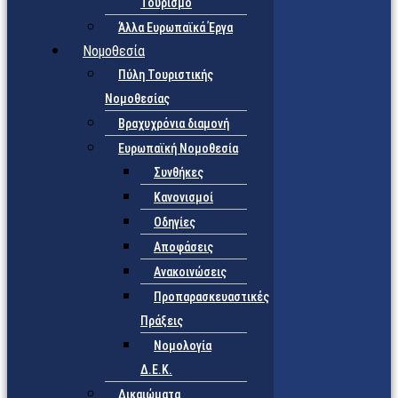
Τουρισμό
Άλλα Ευρωπαϊκά Έργα
Νομοθεσία
Πύλη Τουριστικής
Νομοθεσίας
Βραχυχρόνια διαμονή
Ευρωπαϊκή Νομοθεσία
Συνθήκες
Κανονισμοί
Οδηγίες
Αποφάσεις
Ανακοινώσεις
Προπαρασκευαστικές
Πράξεις
Νομολογία
Δ.Ε.Κ.
Δικαιώματα