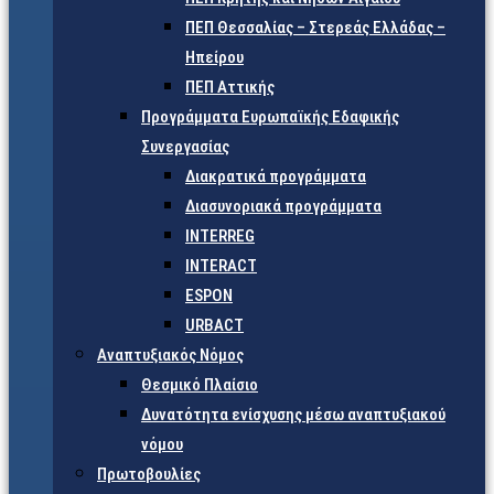
ΠΕΠ Θεσσαλίας – Στερεάς Ελλάδας –
Ηπείρου
ΠΕΠ Αττικής
Προγράμματα Ευρωπαϊκής Εδαφικής
Συνεργασίας
Διακρατικά προγράμματα
Διασυνοριακά προγράμματα
INTERREG
INTERACT
ESPON
URBACT
Αναπτυξιακός Νόμος
Θεσμικό Πλαίσιο
Δυνατότητα ενίσχυσης μέσω αναπτυξιακού
νόμου
Πρωτοβουλίες