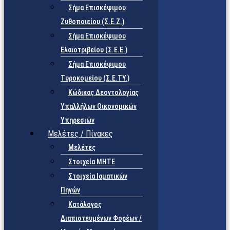
Σήμα Επισκέψιμου
Ζυθοποιείου (Σ.Ε.Ζ.)
Σήμα Επισκέψιμου
Ελαιοτριβείου (Σ.Ε.Ε.)
Σήμα Επισκέψιμου
Τυροκομείου (Σ.Ε.TY.)
Κώδικας Δεοντολογίας
Υπαλλήλων Οικονομικών
Υπηρεσιών
Μελέτες / Πίνακες
Μελέτες
Στοιχεία ΜΗΤΕ
Στοιχεία Ιαματικών
Πηγών
Κατάλογος
Διαπιστευμένων Φορέων /