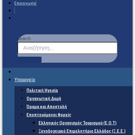
Επικοινωνία
Search
Υπουργείο
Πολιτική Ηγεσία
Οργανωτική Δομή
Όραμα και Αποστολή
Εποπτευόμενοι Φορείς
Eλληνικός Οργανισμός Τουρισμού (Ε.Ο.Τ)
Ξενοδοχειακό Επιμελητήριο Ελλάδος (Ξ.Ε.Ε.)