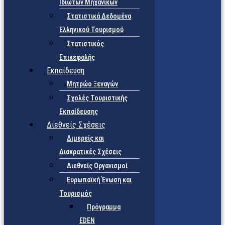
Ιδιωτών Μηχανικών
Στατιστικά Δεδομένα
Ελληνικού Τουρισμού
Στατιστικός
Επικεφαλής
Εκπαίδευση
Μητρώο Ξεναγών
Σχολές Τουριστικής
Εκπαίδευσης
Διεθνείς Σχέσεις
Διμερείς και
Διακρατικές Σχέσεις
Διεθνείς Οργανισμοί
Ευρωπαϊκή Ένωση και
Τουρισμός
Πρόγραμμα
EDEN