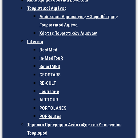
Άλλα Χρηματοδοτικά Εργαλεία
Τουριστικοί Λιμένες
Διαδικασία Δημιουργίας – Χωροθέτησης
Τουριστικού Λιμένα
Χάρτες Τουριστικών Λιμένων
Interreg
BestMed
In-MedTouR
SmartMED
GEOSTARS
RE-CULT
Tourism-e
ALTTOUR
PORTOLANES
POPRoutes
Τομεακό Πρόγραμμα Ανάπτυξης του Υπουργείου
Τουρισμού