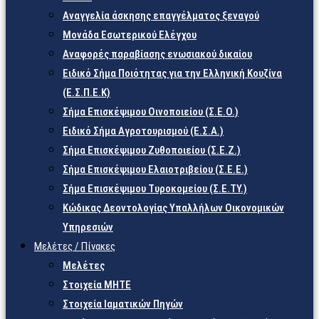
Αναγγελία άσκησης επαγγέλματος ξεναγού
Μονάδα Εσωτερικού Ελέγχου
Αναφορές παραβίασης ενωσιακού δικαίου
Ειδικό Σήμα Ποιότητας για την Ελληνική Κουζίνα
(Ε.Σ.Π.Ε.Κ)
Σήμα Επισκέψιμου Οινοποιείου (Σ.Ε.Ο.)
Ειδικό Σήμα Αγροτουρισμού (Ε.Σ.Α.)
Σήμα Επισκέψιμου Ζυθοποιείου (Σ.Ε.Ζ.)
Σήμα Επισκέψιμου Ελαιοτριβείου (Σ.Ε.Ε.)
Σήμα Επισκέψιμου Τυροκομείου (Σ.Ε.TY.)
Κώδικας Δεοντολογίας Υπαλλήλων Οικονομικών
Υπηρεσιών
Μελέτες / Πίνακες
Μελέτες
Στοιχεία ΜΗΤΕ
Στοιχεία Ιαματικών Πηγών