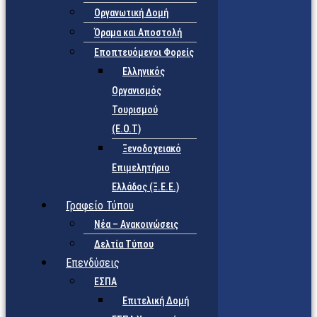
Οργανωτική Δομή
Όραμα και Αποστολή
Εποπτευόμενοι Φορείς
Eλληνικός
Οργανισμός
Τουρισμού
(Ε.Ο.Τ)
Ξενοδοχειακό
Επιμελητήριο
Ελλάδος (Ξ.Ε.Ε.)
Γραφείο Τύπου
Νέα – Ανακοινώσεις
Δελτία Τύπου
Επενδύσεις
ΕΣΠΑ
Επιτελική Δομή