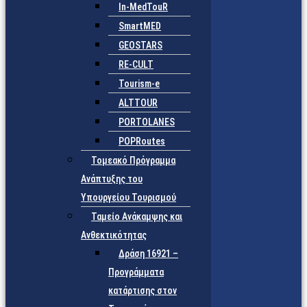
In-MedTouR
SmartMED
GEOSTARS
RE-CULT
Tourism-e
ALTTOUR
PORTOLANES
POPRoutes
Τομεακό Πρόγραμμα
Ανάπτυξης του
Υπουργείου Τουρισμού
Ταμείο Ανάκαμψης και
Ανθεκτικότητας
Δράση 16921 –
Προγράμματα
κατάρτισης στον