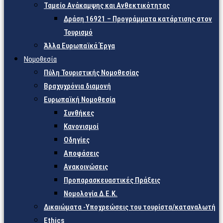
Ταμείο Ανάκαμψης και Ανθεκτικότητας
Δράση 16921 – Προγράμματα κατάρτισης στον
Τουρισμό
Άλλα Ευρωπαϊκά Έργα
Νομοθεσία
Πύλη Τουριστικής Νομοθεσίας
Βραχυχρόνια διαμονή
Ευρωπαϊκή Νομοθεσία
Συνθήκες
Κανονισμοί
Οδηγίες
Αποφάσεις
Ανακοινώσεις
Προπαρασκευαστικές Πράξεις
Νομολογία Δ.Ε.Κ.
Δικαιώματα -Υποχρεώσεις του τουρίστα/καταναλωτή
Ethics