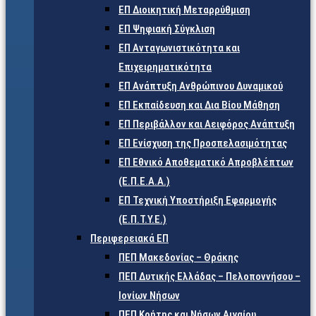
ΕΠ Διοικητική Μεταρρύθμιση
ΕΠ Ψηφιακή Σύγκλιση
ΕΠ Ανταγωνιστικότητα και
Επιχειρηματικότητα
ΕΠ Ανάπτυξη Ανθρώπινου Δυναμικού
ΕΠ Εκπαίδευση και Δια Βίου Μάθηση
ΕΠ Περιβάλλον και Αειφόρος Ανάπτυξη
ΕΠ Ενίσχυση της Προσπελασιμότητας
ΕΠ Εθνικό Αποθεματικό Απροβλέπτων
(Ε.Π.Ε.Α.Α.)
ΕΠ Τεχνική Υποστήριξη Εφαρμογής
(Ε.Π.Τ.Υ.Ε.)
Περιφερειακά ΕΠ
ΠΕΠ Μακεδονίας – Θράκης
ΠΕΠ Δυτικής Ελλάδας – Πελοποννήσου –
Ιονίων Νήσων
ΠΕΠ Κρήτης και Νήσων Αιγαίου