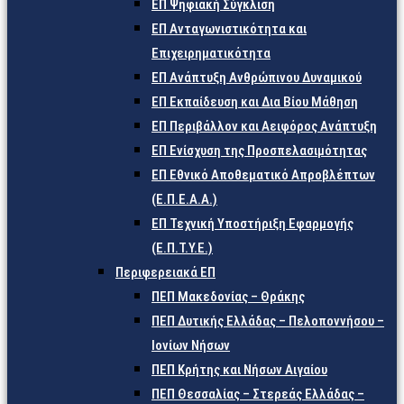
ΕΠ Ψηφιακή Σύγκλιση
ΕΠ Ανταγωνιστικότητα και
Επιχειρηματικότητα
ΕΠ Ανάπτυξη Ανθρώπινου Δυναμικού
ΕΠ Εκπαίδευση και Δια Βίου Μάθηση
ΕΠ Περιβάλλον και Αειφόρος Ανάπτυξη
ΕΠ Ενίσχυση της Προσπελασιμότητας
ΕΠ Εθνικό Αποθεματικό Απροβλέπτων
(Ε.Π.Ε.Α.Α.)
ΕΠ Τεχνική Υποστήριξη Εφαρμογής
(Ε.Π.Τ.Υ.Ε.)
Περιφερειακά ΕΠ
ΠΕΠ Μακεδονίας – Θράκης
ΠΕΠ Δυτικής Ελλάδας – Πελοποννήσου –
Ιονίων Νήσων
ΠΕΠ Κρήτης και Νήσων Αιγαίου
ΠΕΠ Θεσσαλίας – Στερεάς Ελλάδας –