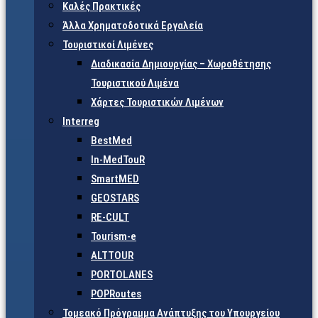
Καλές Πρακτικές
Άλλα Χρηματοδοτικά Εργαλεία
Τουριστικοί Λιμένες
Διαδικασία Δημιουργίας – Χωροθέτησης
Τουριστικού Λιμένα
Χάρτες Τουριστικών Λιμένων
Interreg
BestMed
In-MedTouR
SmartMED
GEOSTARS
RE-CULT
Tourism-e
ALTTOUR
PORTOLANES
POPRoutes
Τομεακό Πρόγραμμα Ανάπτυξης του Υπουργείου