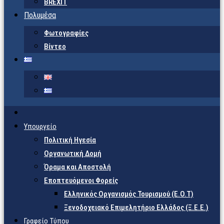
BREXIT
Πολυμέσα
Φωτογραφίες
Βίντεο
Υπουργείο
Πολιτική Ηγεσία
Οργανωτική Δομή
Όραμα και Αποστολή
Εποπτευόμενοι Φορείς
Eλληνικός Οργανισμός Τουρισμού (Ε.Ο.Τ)
Ξενοδοχειακό Επιμελητήριο Ελλάδος (Ξ.Ε.Ε.)
Γραφείο Τύπου