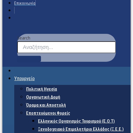
Επικοινωνία
Search
Υπουργείο
Πολιτική Ηγεσία
Οργανωτική Δομή
Όραμα και Αποστολή
Εποπτευόμενοι Φορείς
Eλληνικός Οργανισμός Τουρισμού (Ε.Ο.Τ)
Ξενοδοχειακό Επιμελητήριο Ελλάδος (Ξ.Ε.Ε.)