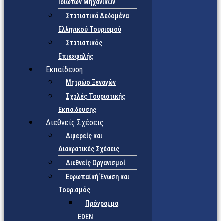
Ιδιωτών Μηχανικών
Στατιστικά Δεδομένα
Ελληνικού Τουρισμού
Στατιστικός
Επικεφαλής
Εκπαίδευση
Μητρώο Ξεναγών
Σχολές Τουριστικής
Εκπαίδευσης
Διεθνείς Σχέσεις
Διμερείς και
Διακρατικές Σχέσεις
Διεθνείς Οργανισμοί
Ευρωπαϊκή Ένωση και
Τουρισμός
Πρόγραμμα
EDEN