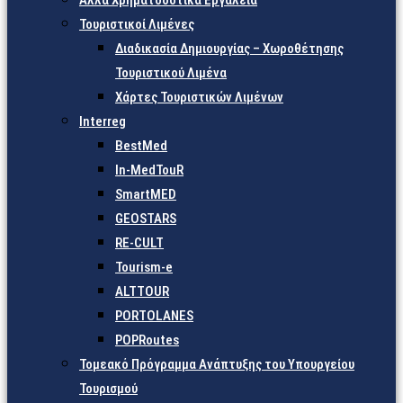
Άλλα Χρηματοδοτικά Εργαλεία
Τουριστικοί Λιμένες
Διαδικασία Δημιουργίας – Χωροθέτησης
Τουριστικού Λιμένα
Χάρτες Τουριστικών Λιμένων
Interreg
BestMed
In-MedTouR
SmartMED
GEOSTARS
RE-CULT
Tourism-e
ALTTOUR
PORTOLANES
POPRoutes
Τομεακό Πρόγραμμα Ανάπτυξης του Υπουργείου
Τουρισμού