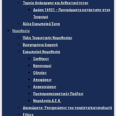
Ταμείο Ανάκαμψης και Ανθεκτικότητας
Δράση 16921 – Προγράμματα κατάρτισης στον
Τουρισμό
Άλλα Ευρωπαϊκά Έργα
Νομοθεσία
Πύλη Τουριστικής Νομοθεσίας
Βραχυχρόνια διαμονή
Ευρωπαϊκή Νομοθεσία
Συνθήκες
Κανονισμοί
Οδηγίες
Αποφάσεις
Ανακοινώσεις
Προπαρασκευαστικές Πράξεις
Νομολογία Δ.Ε.Κ.
Δικαιώματα -Υποχρεώσεις του τουρίστα/καταναλωτή
Ethics