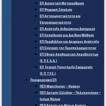
ΕΠ Διοικητική Μεταρρύθμιση
ΕΠ Ψηφιακή Σύγκλιση
ΕΠ Ανταγωνιστικότητα και
Επιχειρηματικότητα
ΕΠ Ανάπτυξη Ανθρώπινου Δυναμικού
ΕΠ Εκπαίδευση και Δια Βίου Μάθηση
ΕΠ Περιβάλλον και Αειφόρος Ανάπτυξη
ΕΠ Ενίσχυση της Προσπελασιμότητας
ΕΠ Εθνικό Αποθεματικό Απροβλέπτων
(Ε.Π.Ε.Α.Α.)
ΕΠ Τεχνική Υποστήριξη Εφαρμογής
(Ε.Π.Τ.Υ.Ε.)
Περιφερειακά ΕΠ
ΠΕΠ Μακεδονίας – Θράκης
ΠΕΠ Δυτικής Ελλάδας – Πελοποννήσου –
Ιονίων Νήσων
ΠΕΠ Κρήτης και Νήσων Αιγαίου