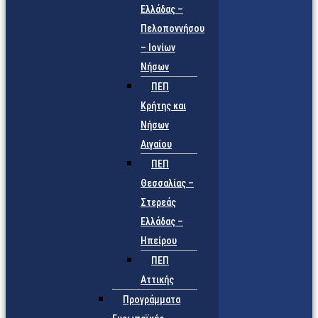
Ελλάδας –
Πελοποννήσου
– Ιονίων
Νήσων
ΠΕΠ
Κρήτης και
Νήσων
Αιγαίου
ΠΕΠ
Θεσσαλίας –
Στερεάς
Ελλάδας –
Ηπείρου
ΠΕΠ
Αττικής
Προγράμματα