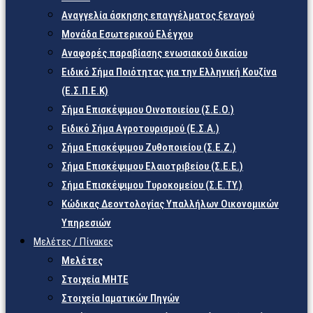
Αναγγελία άσκησης επαγγέλματος ξεναγού
Μονάδα Εσωτερικού Ελέγχου
Αναφορές παραβίασης ενωσιακού δικαίου
Ειδικό Σήμα Ποιότητας για την Ελληνική Κουζίνα
(Ε.Σ.Π.Ε.Κ)
Σήμα Επισκέψιμου Οινοποιείου (Σ.Ε.Ο.)
Ειδικό Σήμα Αγροτουρισμού (Ε.Σ.Α.)
Σήμα Επισκέψιμου Ζυθοποιείου (Σ.Ε.Ζ.)
Σήμα Επισκέψιμου Ελαιοτριβείου (Σ.Ε.Ε.)
Σήμα Επισκέψιμου Τυροκομείου (Σ.Ε.TY.)
Κώδικας Δεοντολογίας Υπαλλήλων Οικονομικών
Υπηρεσιών
Μελέτες / Πίνακες
Μελέτες
Στοιχεία ΜΗΤΕ
Στοιχεία Ιαματικών Πηγών