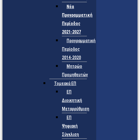
Νέα
Προγραμματική
Περίοδος
2021-2027
Προγραμματική
Περίοδος
2014-2020
Μητρώο
Προμηθευτών
Τομεακά ΕΠ
ΕΠ
Διοικητική
Μεταρρύθμιση
ΕΠ
Ψηφιακή
Σύγκλιση