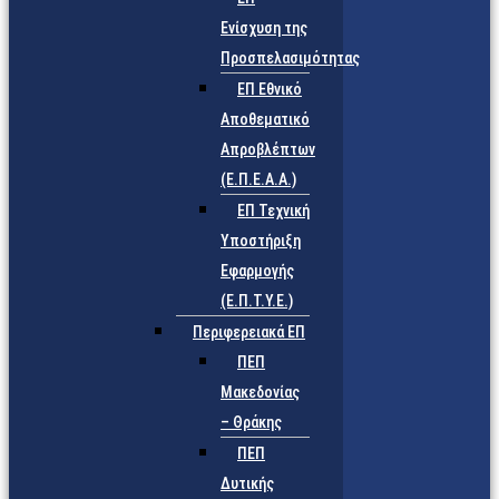
Ενίσχυση της
Προσπελασιμότητας
ΕΠ Εθνικό
Αποθεματικό
Απροβλέπτων
(Ε.Π.Ε.Α.Α.)
ΕΠ Τεχνική
Υποστήριξη
Εφαρμογής
(Ε.Π.Τ.Υ.Ε.)
Περιφερειακά ΕΠ
ΠΕΠ
Μακεδονίας
– Θράκης
ΠΕΠ
Δυτικής