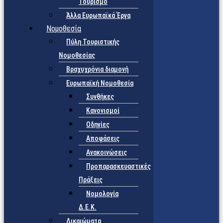
Τουρισμό
Άλλα Ευρωπαϊκά Έργα
Νομοθεσία
Πύλη Τουριστικής
Νομοθεσίας
Βραχυχρόνια διαμονή
Ευρωπαϊκή Νομοθεσία
Συνθήκες
Κανονισμοί
Οδηγίες
Αποφάσεις
Ανακοινώσεις
Προπαρασκευαστικές
Πράξεις
Νομολογία
Δ.Ε.Κ.
Δικαιώματα