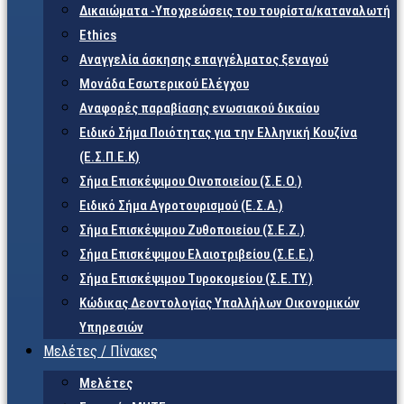
Δικαιώματα -Υποχρεώσεις του τουρίστα/καταναλωτή
Ethics
Αναγγελία άσκησης επαγγέλματος ξεναγού
Μονάδα Εσωτερικού Ελέγχου
Αναφορές παραβίασης ενωσιακού δικαίου
Ειδικό Σήμα Ποιότητας για την Ελληνική Κουζίνα
(Ε.Σ.Π.Ε.Κ)
Σήμα Επισκέψιμου Οινοποιείου (Σ.Ε.Ο.)
Ειδικό Σήμα Αγροτουρισμού (Ε.Σ.Α.)
Σήμα Επισκέψιμου Ζυθοποιείου (Σ.Ε.Ζ.)
Σήμα Επισκέψιμου Ελαιοτριβείου (Σ.Ε.Ε.)
Σήμα Επισκέψιμου Τυροκομείου (Σ.Ε.TY.)
Κώδικας Δεοντολογίας Υπαλλήλων Οικονομικών
Υπηρεσιών
Μελέτες / Πίνακες
Μελέτες