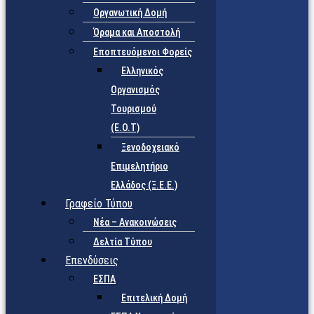
Οργανωτική Δομή
Όραμα και Αποστολή
Εποπτευόμενοι Φορείς
Eλληνικός
Οργανισμός
Τουρισμού
(Ε.Ο.Τ)
Ξενοδοχειακό
Επιμελητήριο
Ελλάδος (Ξ.Ε.Ε.)
Γραφείο Τύπου
Νέα – Ανακοινώσεις
Δελτία Τύπου
Επενδύσεις
ΕΣΠΑ
Επιτελική Δομή