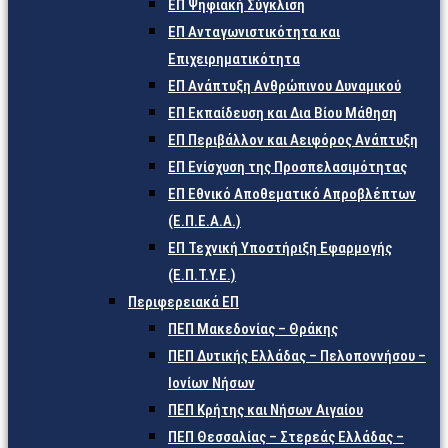
ΕΠ Ψηφιακή Σύγκλιση
ΕΠ Ανταγωνιστικότητα και
Επιχειρηματικότητα
ΕΠ Ανάπτυξη Ανθρώπινου Δυναμικού
ΕΠ Εκπαίδευση και Δια Βίου Μάθηση
ΕΠ Περιβάλλον και Αειφόρος Ανάπτυξη
ΕΠ Ενίσχυση της Προσπελασιμότητας
ΕΠ Εθνικό Αποθεματικό Απροβλέπτων
(Ε.Π.Ε.Α.Α.)
ΕΠ Τεχνική Υποστήριξη Εφαρμογής
(Ε.Π.Τ.Υ.Ε.)
Περιφερειακά ΕΠ
ΠΕΠ Μακεδονίας – Θράκης
ΠΕΠ Δυτικής Ελλάδας – Πελοποννήσου –
Ιονίων Νήσων
ΠΕΠ Κρήτης και Νήσων Αιγαίου
ΠΕΠ Θεσσαλίας – Στερεάς Ελλάδας –