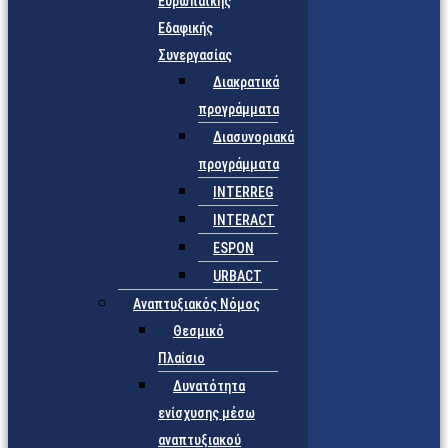
Ευρωπαϊκής
Εδαφικής
Συνεργασίας
Διακρατικά
προγράμματα
Διασυνοριακά
προγράμματα
INTERREG
INTERACT
ESPON
URBACT
Αναπτυξιακός Νόμος
Θεσμικό
Πλαίσιο
Δυνατότητα
ενίσχυσης μέσω
αναπτυξιακού