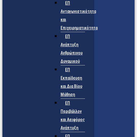
ΕΠ
Ανταγωνιστικότητα
και
Επιχειρηματικότητα
ΕΠ
Ανάπτυξη
Ανθρώπινου
Δυναμικού
ΕΠ
Εκπαίδευση
και Δια Βίου
Μάθηση
ΕΠ
Περιβάλλον
και Αειφόρος
Ανάπτυξη
ΕΠ