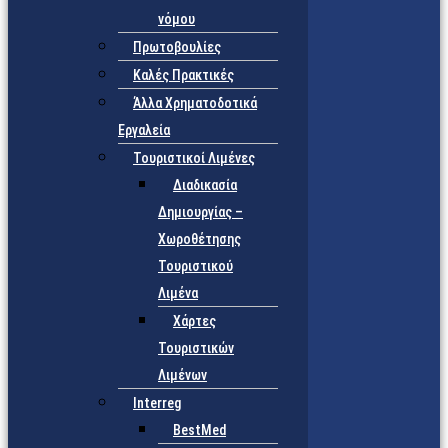
νόμου
Πρωτοβουλίες
Καλές Πρακτικές
Άλλα Χρηματοδοτικά
Εργαλεία
Τουριστικοί Λιμένες
Διαδικασία
Δημιουργίας –
Χωροθέτησης
Τουριστικού
Λιμένα
Χάρτες
Τουριστικών
Λιμένων
Interreg
BestMed