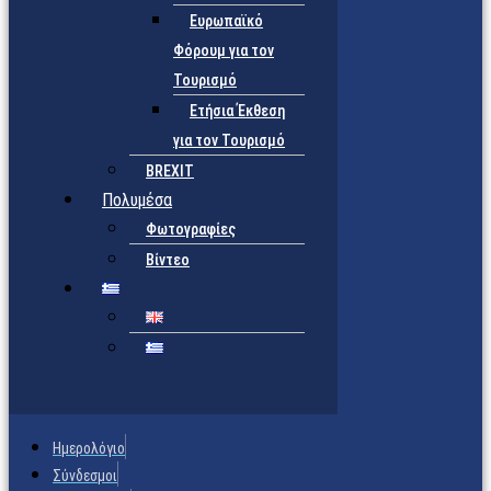
Ευρωπαϊκό
Φόρουμ για τον
Τουρισμό
Ετήσια Έκθεση
για τον Τουρισμό
BREXIT
Πολυμέσα
Φωτογραφίες
Βίντεο
Ημερολόγιο
Σύνδεσμοι