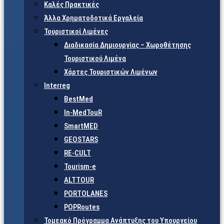
Καλές Πρακτικές
Άλλα Χρηματοδοτικά Εργαλεία
Τουριστικοί Λιμένες
Διαδικασία Δημιουργίας – Χωροθέτησης
Τουριστικού Λιμένα
Χάρτες Τουριστικών Λιμένων
Interreg
BestMed
In-MedTouR
SmartMED
GEOSTARS
RE-CULT
Tourism-e
ALTTOUR
PORTOLANES
POPRoutes
Τομεακό Πρόγραμμα Ανάπτυξης του Υπουργείου