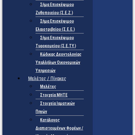
Σήμα Επισκέψιμου
Ζυθοποιείου (Σ.Ε.Ζ.)
Σήμα Επισκέψιμου
Ελαιοτριβείου (Σ.Ε.Ε.)
Σήμα Επισκέψιμου
Τυροκομείου (Σ.Ε.TY.)
Κώδικας Δεοντολογίας
Υπαλλήλων Οικονομικών
Υπηρεσιών
Μελέτες / Πίνακες
Μελέτες
Στοιχεία ΜΗΤΕ
Στοιχεία Ιαματικών
Πηγών
Κατάλογος
Διαπιστευμένων Φορέων /