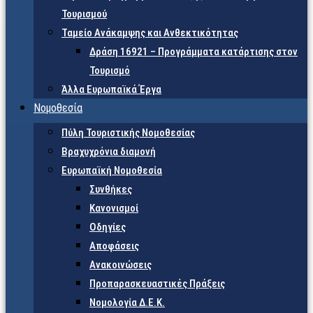
Τουρισμού
Ταμείο Ανάκαμψης και Ανθεκτικότητας
Δράση 16921 – Προγράμματα κατάρτισης στον
Τουρισμό
Άλλα Ευρωπαϊκά Έργα
Νομοθεσία
Πύλη Τουριστικής Νομοθεσίας
Βραχυχρόνια διαμονή
Ευρωπαϊκή Νομοθεσία
Συνθήκες
Κανονισμοί
Οδηγίες
Αποφάσεις
Ανακοινώσεις
Προπαρασκευαστικές Πράξεις
Νομολογία Δ.Ε.Κ.