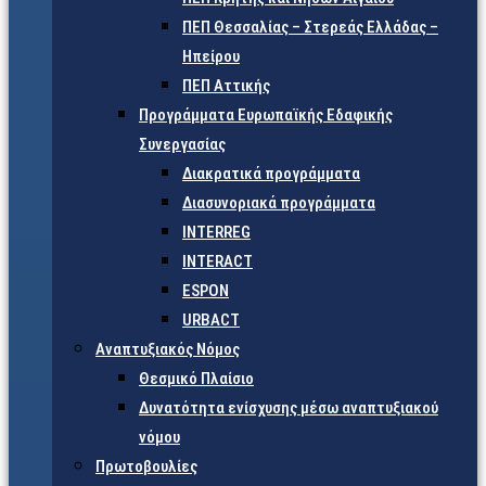
ΠΕΠ Θεσσαλίας – Στερεάς Ελλάδας –
Ηπείρου
ΠΕΠ Αττικής
Προγράμματα Ευρωπαϊκής Εδαφικής
Συνεργασίας
Διακρατικά προγράμματα
Διασυνοριακά προγράμματα
INTERREG
INTERACT
ESPON
URBACT
Αναπτυξιακός Νόμος
Θεσμικό Πλαίσιο
Δυνατότητα ενίσχυσης μέσω αναπτυξιακού
νόμου
Πρωτοβουλίες