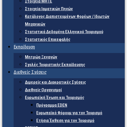
Στοιχεία ΜΗΤΕ
Στοιχεία Ιαματικών Πηγών
Κατάλογος Διαπιστευμένων Φορέων / Ιδιωτών
Μηχανικών
Στατιστικά Δεδομένα Ελληνικού Τουρισμού
Στατιστικός Επικεφαλής
Εκπαίδευση
Μητρώο Ξεναγών
Σχολές Τουριστικής Εκπαίδευσης
Διεθνείς Σχέσεις
Διμερείς και Διακρατικές Σχέσεις
Διεθνείς Οργανισμοί
Ευρωπαϊκή Ένωση και Τουρισμός
Πρόγραμμα EDEN
Ευρωπαϊκό Φόρουμ για τον Τουρισμό
Ετήσια Έκθεση για τον Τουρισμό