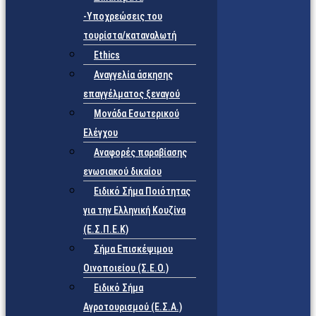
-Υποχρεώσεις του
τουρίστα/καταναλωτή
Ethics
Αναγγελία άσκησης
επαγγέλματος ξεναγού
Μονάδα Εσωτερικού
Ελέγχου
Αναφορές παραβίασης
ενωσιακού δικαίου
Ειδικό Σήμα Ποιότητας
για την Ελληνική Κουζίνα
(Ε.Σ.Π.Ε.Κ)
Σήμα Επισκέψιμου
Οινοποιείου (Σ.Ε.Ο.)
Ειδικό Σήμα
Αγροτουρισμού (Ε.Σ.Α.)