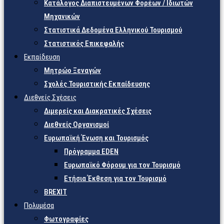
Κατάλογος Διαπιστευμένων Φορέων / Ιδιωτών
Μηχανικών
Στατιστικά Δεδομένα Ελληνικού Τουρισμού
Στατιστικός Επικεφαλής
Εκπαίδευση
Μητρώο Ξεναγών
Σχολές Τουριστικής Εκπαίδευσης
Διεθνείς Σχέσεις
Διμερείς και Διακρατικές Σχέσεις
Διεθνείς Οργανισμοί
Ευρωπαϊκή Ένωση και Τουρισμός
Πρόγραμμα EDEN
Ευρωπαϊκό Φόρουμ για τον Τουρισμό
Ετήσια Έκθεση για τον Τουρισμό
BREXIT
Πολυμέσα
Φωτογραφίες