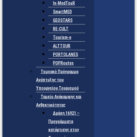
In-MedTouR
SmartMED
GEOSTARS
RE-CULT
Tourism-e
ALTTOUR
PORTOLANES
POPRoutes
Τομεακό Πρόγραμμα
Ανάπτυξης του
Υπουργείου Τουρισμού
Ταμείο Ανάκαμψης και
Ανθεκτικότητας
Δράση 16921 –
Προγράμματα
κατάρτισης στον