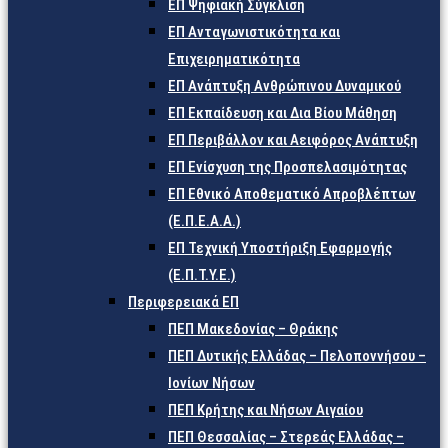
ΕΠ Ψηφιακή Σύγκλιση
ΕΠ Ανταγωνιστικότητα και
Επιχειρηματικότητα
ΕΠ Ανάπτυξη Ανθρώπινου Δυναμικού
ΕΠ Εκπαίδευση και Δια Βίου Μάθηση
ΕΠ Περιβάλλον και Αειφόρος Ανάπτυξη
ΕΠ Ενίσχυση της Προσπελασιμότητας
ΕΠ Εθνικό Αποθεματικό Απροβλέπτων
(Ε.Π.Ε.Α.Α.)
ΕΠ Τεχνική Υποστήριξη Εφαρμογής
(Ε.Π.Τ.Υ.Ε.)
Περιφερειακά ΕΠ
ΠΕΠ Μακεδονίας – Θράκης
ΠΕΠ Δυτικής Ελλάδας – Πελοποννήσου –
Ιονίων Νήσων
ΠΕΠ Κρήτης και Νήσων Αιγαίου
ΠΕΠ Θεσσαλίας – Στερεάς Ελλάδας –