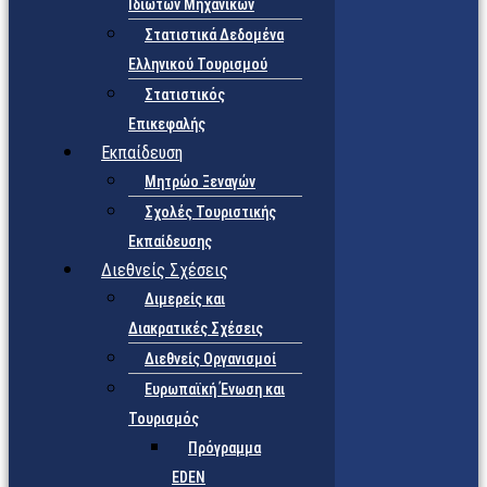
Ιδιωτών Μηχανικών
Στατιστικά Δεδομένα
Ελληνικού Τουρισμού
Στατιστικός
Επικεφαλής
Εκπαίδευση
Μητρώο Ξεναγών
Σχολές Τουριστικής
Εκπαίδευσης
Διεθνείς Σχέσεις
Διμερείς και
Διακρατικές Σχέσεις
Διεθνείς Οργανισμοί
Ευρωπαϊκή Ένωση και
Τουρισμός
Πρόγραμμα
EDEN