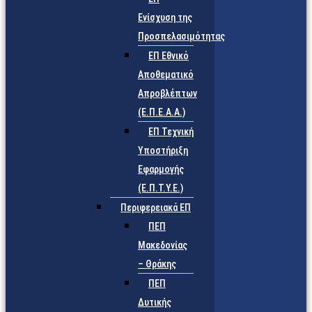
Ενίσχυση της
Προσπελασιμότητας
ΕΠ Εθνικό
Αποθεματικό
Απροβλέπτων
(Ε.Π.Ε.Α.Α.)
ΕΠ Τεχνική
Υποστήριξη
Εφαρμογής
(Ε.Π.Τ.Υ.Ε.)
Περιφερειακά ΕΠ
ΠΕΠ
Μακεδονίας
– Θράκης
ΠΕΠ
Δυτικής