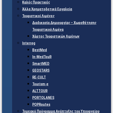
Καλές Πρακτικές
Άλλα Χρηματοδοτικά Εργαλεία
Τουριστικοί Λιμένες
Διαδικασία Δημιουργίας – Χωροθέτησης
Τουριστικού Λιμένα
Χάρτες Τουριστικών Λιμένων
Interreg
BestMed
In-MedTouR
SmartMED
GEOSTARS
RE-CULT
Tourism-e
ALTTOUR
PORTOLANES
POPRoutes
Τομεακό Πρόγραμμα Ανάπτυξης του Υπουργείου