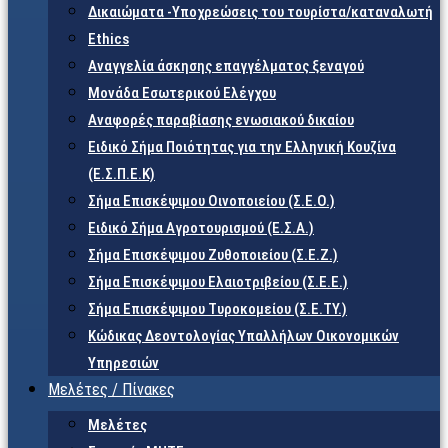
Δικαιώματα -Υποχρεώσεις του τουρίστα/καταναλωτή
Ethics
Αναγγελία άσκησης επαγγέλματος ξεναγού
Μονάδα Εσωτερικού Ελέγχου
Αναφορές παραβίασης ενωσιακού δικαίου
Ειδικό Σήμα Ποιότητας για την Ελληνική Κουζίνα
(Ε.Σ.Π.Ε.Κ)
Σήμα Επισκέψιμου Οινοποιείου (Σ.Ε.Ο.)
Ειδικό Σήμα Αγροτουρισμού (Ε.Σ.Α.)
Σήμα Επισκέψιμου Ζυθοποιείου (Σ.Ε.Ζ.)
Σήμα Επισκέψιμου Ελαιοτριβείου (Σ.Ε.Ε.)
Σήμα Επισκέψιμου Τυροκομείου (Σ.Ε.TY.)
Κώδικας Δεοντολογίας Υπαλλήλων Οικονομικών
Υπηρεσιών
Μελέτες / Πίνακες
Μελέτες