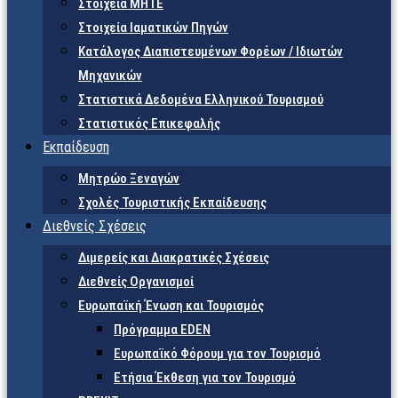
Στοιχεία ΜΗΤΕ
Στοιχεία Ιαματικών Πηγών
Κατάλογος Διαπιστευμένων Φορέων / Ιδιωτών
Μηχανικών
Στατιστικά Δεδομένα Ελληνικού Τουρισμού
Στατιστικός Επικεφαλής
Εκπαίδευση
Μητρώο Ξεναγών
Σχολές Τουριστικής Εκπαίδευσης
Διεθνείς Σχέσεις
Διμερείς και Διακρατικές Σχέσεις
Διεθνείς Οργανισμοί
Ευρωπαϊκή Ένωση και Τουρισμός
Πρόγραμμα EDEN
Ευρωπαϊκό Φόρουμ για τον Τουρισμό
Ετήσια Έκθεση για τον Τουρισμό