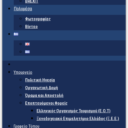
BREXIT
Πολυμέσα
Φωτογραφίες
Βίντεο
Υπουργείο
Πολιτική Ηγεσία
Οργανωτική Δομή
Όραμα και Αποστολή
Εποπτευόμενοι Φορείς
Eλληνικός Οργανισμός Τουρισμού (Ε.Ο.Τ)
Ξενοδοχειακό Επιμελητήριο Ελλάδος (Ξ.Ε.Ε.)
Γραφείο Τύπου