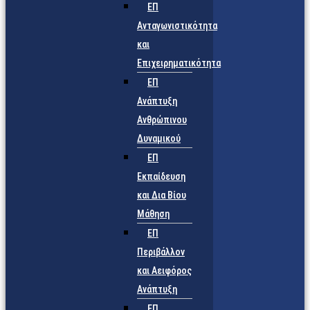
ΕΠ
Ανταγωνιστικότητα
και
Επιχειρηματικότητα
ΕΠ
Ανάπτυξη
Ανθρώπινου
Δυναμικού
ΕΠ
Εκπαίδευση
και Δια Βίου
Μάθηση
ΕΠ
Περιβάλλον
και Αειφόρος
Ανάπτυξη
ΕΠ