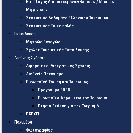
Κατάλογος Διαπιστευμένων Φορέων / Ιδιωτών
Μηχανικών
Στατιστικά Δεδομένα Ελληνικού Τουρισμού
Στατιστικός Επικεφαλής
Εκπαίδευση
Μητρώο Ξεναγών
Σχολές Τουριστικής Εκπαίδευσης
Διεθνείς Σχέσεις
Διμερείς και Διακρατικές Σχέσεις
Διεθνείς Οργανισμοί
Ευρωπαϊκή Ένωση και Τουρισμός
Πρόγραμμα EDEN
Ευρωπαϊκό Φόρουμ για τον Τουρισμό
Ετήσια Έκθεση για τον Τουρισμό
BREXIT
Πολυμέσα
Φωτογραφίες