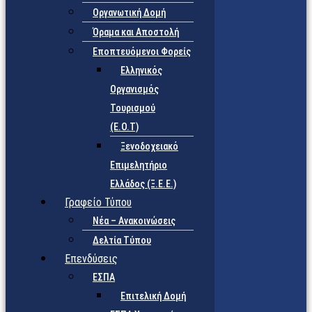
Οργανωτική Δομή
Όραμα και Αποστολή
Εποπτευόμενοι Φορείς
Eλληνικός
Οργανισμός
Τουρισμού
(Ε.Ο.Τ)
Ξενοδοχειακό
Επιμελητήριο
Ελλάδος (Ξ.Ε.Ε.)
Γραφείο Τύπου
Νέα – Ανακοινώσεις
Δελτία Τύπου
Επενδύσεις
ΕΣΠΑ
Επιτελική Δομή