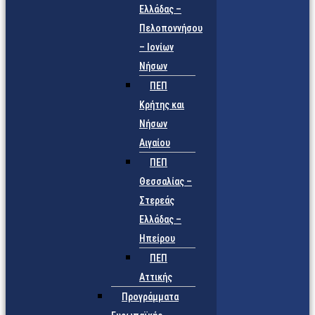
Ελλάδας –
Πελοποννήσου
– Ιονίων
Νήσων
ΠΕΠ
Κρήτης και
Νήσων
Αιγαίου
ΠΕΠ
Θεσσαλίας –
Στερεάς
Ελλάδας –
Ηπείρου
ΠΕΠ
Αττικής
Προγράμματα