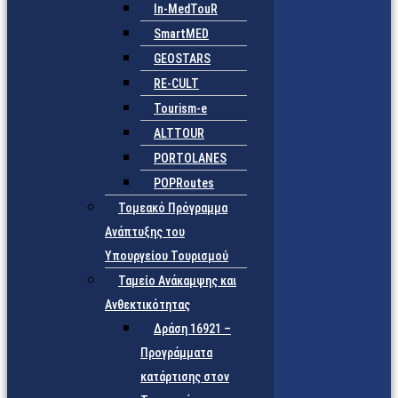
In-MedTouR
SmartMED
GEOSTARS
RE-CULT
Tourism-e
ALTTOUR
PORTOLANES
POPRoutes
Τομεακό Πρόγραμμα
Ανάπτυξης του
Υπουργείου Τουρισμού
Ταμείο Ανάκαμψης και
Ανθεκτικότητας
Δράση 16921 –
Προγράμματα
κατάρτισης στον