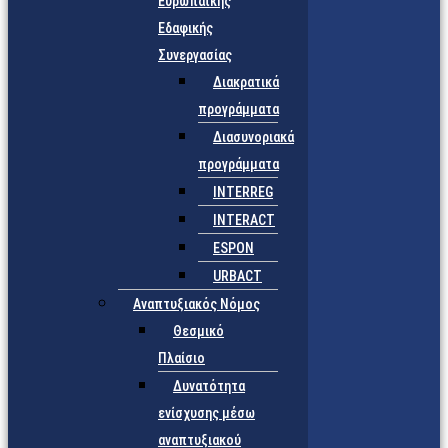
Ευρωπαϊκής
Εδαφικής
Συνεργασίας
Διακρατικά
προγράμματα
Διασυνοριακά
προγράμματα
INTERREG
INTERACT
ESPON
URBACT
Αναπτυξιακός Νόμος
Θεσμικό
Πλαίσιο
Δυνατότητα
ενίσχυσης μέσω
αναπτυξιακού