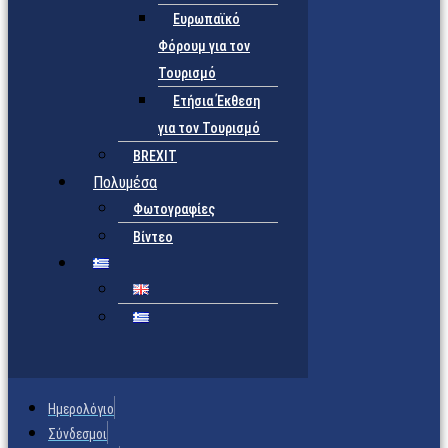
Ευρωπαϊκό
Φόρουμ για τον
Τουρισμό
Ετήσια Έκθεση
για τον Τουρισμό
BREXIT
Πολυμέσα
Φωτογραφίες
Βίντεο
Ημερολόγιο
Σύνδεσμοι