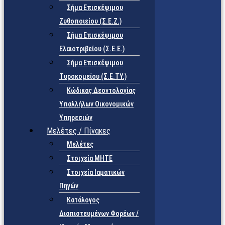
Σήμα Επισκέψιμου
Ζυθοποιείου (Σ.Ε.Ζ.)
Σήμα Επισκέψιμου
Ελαιοτριβείου (Σ.Ε.Ε.)
Σήμα Επισκέψιμου
Τυροκομείου (Σ.Ε.TY.)
Κώδικας Δεοντολογίας
Υπαλλήλων Οικονομικών
Υπηρεσιών
Μελέτες / Πίνακες
Μελέτες
Στοιχεία ΜΗΤΕ
Στοιχεία Ιαματικών
Πηγών
Κατάλογος
Διαπιστευμένων Φορέων /