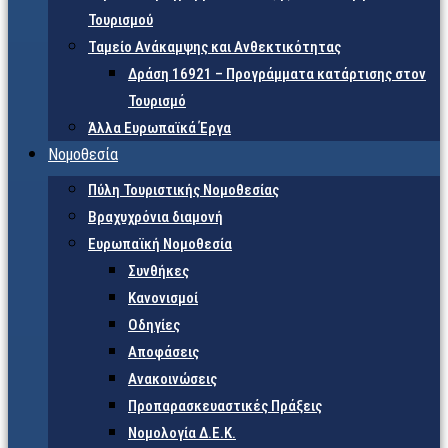
Τουρισμού
Ταμείο Ανάκαμψης και Ανθεκτικότητας
Δράση 16921 – Προγράμματα κατάρτισης στον
Τουρισμό
Άλλα Ευρωπαϊκά Έργα
Νομοθεσία
Πύλη Τουριστικής Νομοθεσίας
Βραχυχρόνια διαμονή
Ευρωπαϊκή Νομοθεσία
Συνθήκες
Κανονισμοί
Οδηγίες
Αποφάσεις
Ανακοινώσεις
Προπαρασκευαστικές Πράξεις
Νομολογία Δ.Ε.Κ.