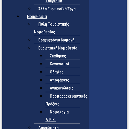
Τουρισμό
Άλλα Ευρωπαϊκά Έργα
Νομοθεσία
Πύλη Τουριστικής
Νομοθεσίας
Βραχυχρόνια διαμονή
Ευρωπαϊκή Νομοθεσία
Συνθήκες
Κανονισμοί
Οδηγίες
Αποφάσεις
Ανακοινώσεις
Προπαρασκευαστικές
Πράξεις
Νομολογία
Δ.Ε.Κ.
Δικαιώματα