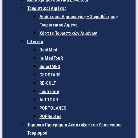
Άλλα Χρηματοδοτικά Εργαλεία
Τουριστικοί Λιμένες
Διαδικασία Δημιουργίας – Χωροθέτησης
Τουριστικού Λιμένα
Χάρτες Τουριστικών Λιμένων
Interreg
BestMed
In-MedTouR
SmartMED
GEOSTARS
RE-CULT
Tourism-e
ALTTOUR
PORTOLANES
POPRoutes
Τομεακό Πρόγραμμα Ανάπτυξης του Υπουργείου
Τουρισμού