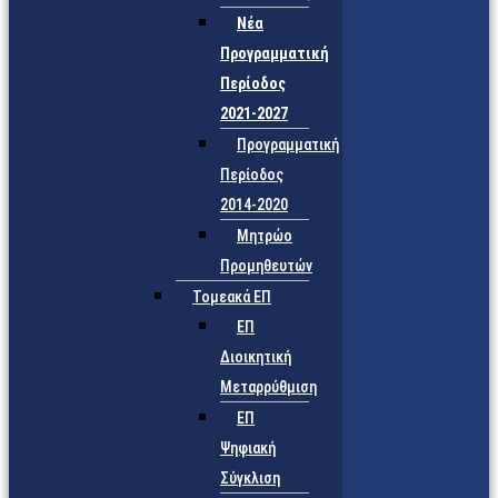
Νέα
Προγραμματική
Περίοδος
2021-2027
Προγραμματική
Περίοδος
2014-2020
Μητρώο
Προμηθευτών
Τομεακά ΕΠ
ΕΠ
Διοικητική
Μεταρρύθμιση
ΕΠ
Ψηφιακή
Σύγκλιση