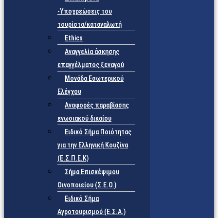
-Υποχρεώσεις του
τουρίστα/καταναλωτή
Ethics
Αναγγελία άσκησης
επαγγέλματος ξεναγού
Μονάδα Εσωτερικού
Ελέγχου
Αναφορές παραβίασης
ενωσιακού δικαίου
Ειδικό Σήμα Ποιότητας
για την Ελληνική Κουζίνα
(Ε.Σ.Π.Ε.Κ)
Σήμα Επισκέψιμου
Οινοποιείου (Σ.Ε.Ο.)
Ειδικό Σήμα
Αγροτουρισμού (Ε.Σ.Α.)