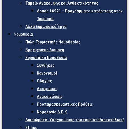
Ταμείο Ανάκαμψης και Ανθεκτικότητας
Δράση 16921 – Προγράμματα κατάρτισης στον
Τουρισμό
Άλλα Ευρωπαϊκά Έργα
Νομοθεσία
Πύλη Τουριστικής Νομοθεσίας
Βραχυχρόνια διαμονή
Ευρωπαϊκή Νομοθεσία
Συνθήκες
Κανονισμοί
Οδηγίες
Αποφάσεις
Ανακοινώσεις
Προπαρασκευαστικές Πράξεις
Νομολογία Δ.Ε.Κ.
Δικαιώματα -Υποχρεώσεις του τουρίστα/καταναλωτή
Ethics