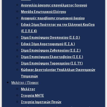
Αναγγελία άσκησης επαγγέλματος ξεναγού
Μονάδα Εσωτερικού Ελέγχου
Αναφορές παραβίασης ενωσιακού δικαίου
Ειδικό Σήμα Ποιότητας για την Ελληνική Κουζίνα
(Ε.Σ.Π.Ε.Κ)
Σήμα Επισκέψιμου Οινοποιείου (Σ.Ε.Ο.)
Ειδικό Σήμα Αγροτουρισμού (Ε.Σ.Α.)
Σήμα Επισκέψιμου Ζυθοποιείου (Σ.Ε.Ζ.)
Σήμα Επισκέψιμου Ελαιοτριβείου (Σ.Ε.Ε.)
Σήμα Επισκέψιμου Τυροκομείου (Σ.Ε.TY.)
Κώδικας Δεοντολογίας Υπαλλήλων Οικονομικών
Υπηρεσιών
Μελέτες / Πίνακες
Μελέτες
Στοιχεία ΜΗΤΕ
Στοιχεία Ιαματικών Πηγών