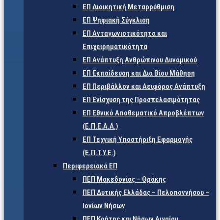
ΕΠ Διοικητική Μεταρρύθμιση
ΕΠ Ψηφιακή Σύγκλιση
ΕΠ Ανταγωνιστικότητα και
Επιχειρηματικότητα
ΕΠ Ανάπτυξη Ανθρώπινου Δυναμικού
ΕΠ Εκπαίδευση και Δια Βίου Μάθηση
ΕΠ Περιβάλλον και Αειφόρος Ανάπτυξη
ΕΠ Ενίσχυση της Προσπελασιμότητας
ΕΠ Εθνικό Αποθεματικό Απροβλέπτων
(Ε.Π.Ε.Α.Α.)
ΕΠ Τεχνική Υποστήριξη Εφαρμογής
(Ε.Π.Τ.Υ.Ε.)
Περιφερειακά ΕΠ
ΠΕΠ Μακεδονίας – Θράκης
ΠΕΠ Δυτικής Ελλάδας – Πελοποννήσου –
Ιονίων Νήσων
ΠΕΠ Κρήτης και Νήσων Αιγαίου