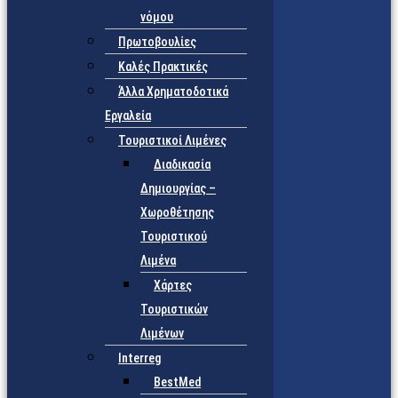
νόμου
Πρωτοβουλίες
Καλές Πρακτικές
Άλλα Χρηματοδοτικά
Εργαλεία
Τουριστικοί Λιμένες
Διαδικασία
Δημιουργίας –
Χωροθέτησης
Τουριστικού
Λιμένα
Χάρτες
Τουριστικών
Λιμένων
Interreg
BestMed