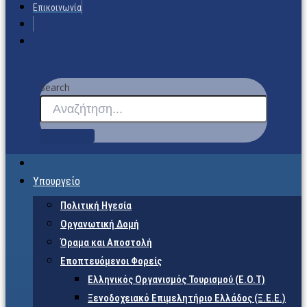
Επικοινωνία
Search
Υπουργείο
Πολιτική Ηγεσία
Οργανωτική Δομή
Όραμα και Αποστολή
Εποπτευόμενοι Φορείς
Eλληνικός Οργανισμός Τουρισμού (Ε.Ο.Τ)
Ξενοδοχειακό Επιμελητήριο Ελλάδος (Ξ.Ε.Ε.)