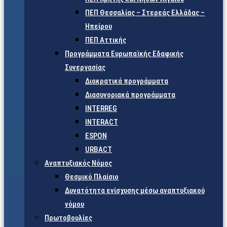
ΠΕΠ Θεσσαλίας – Στερεάς Ελλάδας –
Ηπείρου
ΠΕΠ Αττικής
Προγράμματα Ευρωπαϊκής Εδαφικής
Συνεργασίας
Διακρατικά προγράμματα
Διασυνοριακά προγράμματα
INTERREG
INTERACT
ESPON
URBACT
Αναπτυξιακός Νόμος
Θεσμικό Πλαίσιο
Δυνατότητα ενίσχυσης μέσω αναπτυξιακού
νόμου
Πρωτοβουλίες