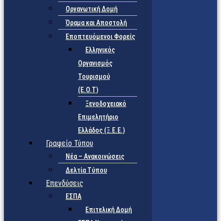
Οργανωτική Δομή
Όραμα και Αποστολή
Εποπτευόμενοι Φορείς
Eλληνικός
Οργανισμός
Τουρισμού
(Ε.Ο.Τ)
Ξενοδοχειακό
Επιμελητήριο
Ελλάδος (Ξ.Ε.Ε.)
Γραφείο Τύπου
Νέα – Ανακοινώσεις
Δελτία Τύπου
Επενδύσεις
ΕΣΠΑ
Επιτελική Δομή