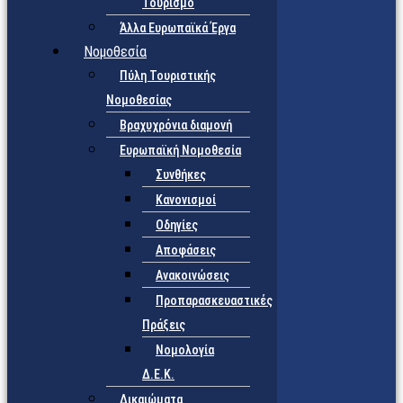
Τουρισμό
Άλλα Ευρωπαϊκά Έργα
Νομοθεσία
Πύλη Τουριστικής
Νομοθεσίας
Βραχυχρόνια διαμονή
Ευρωπαϊκή Νομοθεσία
Συνθήκες
Κανονισμοί
Οδηγίες
Αποφάσεις
Ανακοινώσεις
Προπαρασκευαστικές
Πράξεις
Νομολογία
Δ.Ε.Κ.
Δικαιώματα