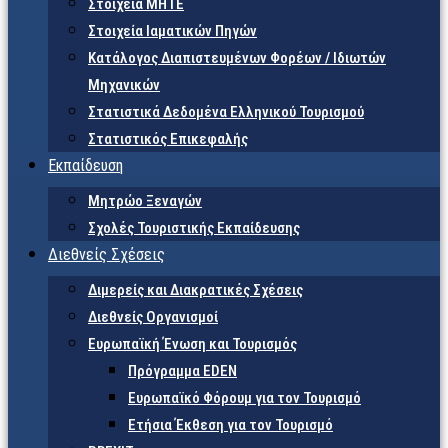
Στοιχεία ΜΗΤΕ
Στοιχεία Ιαματικών Πηγών
Κατάλογος Διαπιστευμένων Φορέων / Ιδιωτών
Μηχανικών
Στατιστικά Δεδομένα Ελληνικού Τουρισμού
Στατιστικός Επικεφαλής
Εκπαίδευση
Μητρώο Ξεναγών
Σχολές Τουριστικής Εκπαίδευσης
Διεθνείς Σχέσεις
Διμερείς και Διακρατικές Σχέσεις
Διεθνείς Οργανισμοί
Ευρωπαϊκή Ένωση και Τουρισμός
Πρόγραμμα EDEN
Ευρωπαϊκό Φόρουμ για τον Τουρισμό
Ετήσια Έκθεση για τον Τουρισμό