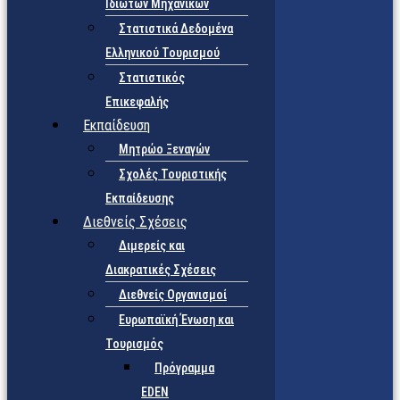
Ιδιωτών Μηχανικών
Στατιστικά Δεδομένα
Ελληνικού Τουρισμού
Στατιστικός
Επικεφαλής
Εκπαίδευση
Μητρώο Ξεναγών
Σχολές Τουριστικής
Εκπαίδευσης
Διεθνείς Σχέσεις
Διμερείς και
Διακρατικές Σχέσεις
Διεθνείς Οργανισμοί
Ευρωπαϊκή Ένωση και
Τουρισμός
Πρόγραμμα
EDEN