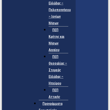
Ελλάδας –
Πελοποννήσου
– Ιονίων
Νήσων
ΠΕΠ
Κρήτης και
Νήσων
Αιγαίου
ΠΕΠ
Θεσσαλίας –
Στερεάς
Ελλάδας –
Ηπείρου
ΠΕΠ
Αττικής
Προγράμματα