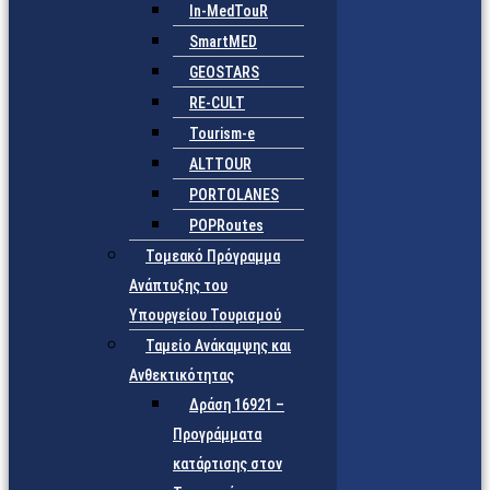
In-MedTouR
SmartMED
GEOSTARS
RE-CULT
Tourism-e
ALTTOUR
PORTOLANES
POPRoutes
Τομεακό Πρόγραμμα
Ανάπτυξης του
Υπουργείου Τουρισμού
Ταμείο Ανάκαμψης και
Ανθεκτικότητας
Δράση 16921 –
Προγράμματα
κατάρτισης στον