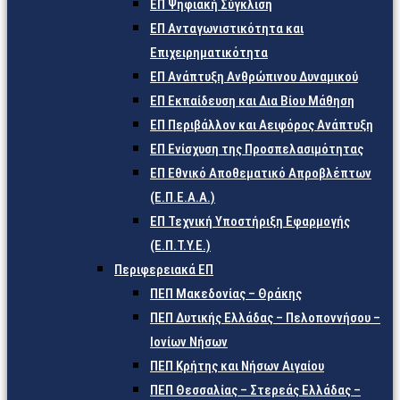
ΕΠ Ψηφιακή Σύγκλιση
ΕΠ Ανταγωνιστικότητα και
Επιχειρηματικότητα
ΕΠ Ανάπτυξη Ανθρώπινου Δυναμικού
ΕΠ Εκπαίδευση και Δια Βίου Μάθηση
ΕΠ Περιβάλλον και Αειφόρος Ανάπτυξη
ΕΠ Ενίσχυση της Προσπελασιμότητας
ΕΠ Εθνικό Αποθεματικό Απροβλέπτων
(Ε.Π.Ε.Α.Α.)
ΕΠ Τεχνική Υποστήριξη Εφαρμογής
(Ε.Π.Τ.Υ.Ε.)
Περιφερειακά ΕΠ
ΠΕΠ Μακεδονίας – Θράκης
ΠΕΠ Δυτικής Ελλάδας – Πελοποννήσου –
Ιονίων Νήσων
ΠΕΠ Κρήτης και Νήσων Αιγαίου
ΠΕΠ Θεσσαλίας – Στερεάς Ελλάδας –