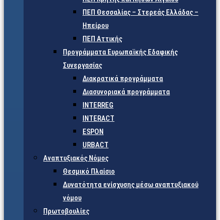
ΠΕΠ Θεσσαλίας – Στερεάς Ελλάδας –
Ηπείρου
ΠΕΠ Αττικής
Προγράμματα Ευρωπαϊκής Εδαφικής
Συνεργασίας
Διακρατικά προγράμματα
Διασυνοριακά προγράμματα
INTERREG
INTERACT
ESPON
URBACT
Αναπτυξιακός Νόμος
Θεσμικό Πλαίσιο
Δυνατότητα ενίσχυσης μέσω αναπτυξιακού
νόμου
Πρωτοβουλίες