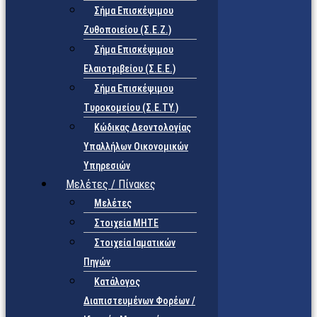
Σήμα Επισκέψιμου
Ζυθοποιείου (Σ.Ε.Ζ.)
Σήμα Επισκέψιμου
Ελαιοτριβείου (Σ.Ε.Ε.)
Σήμα Επισκέψιμου
Τυροκομείου (Σ.Ε.TY.)
Κώδικας Δεοντολογίας
Υπαλλήλων Οικονομικών
Υπηρεσιών
Μελέτες / Πίνακες
Μελέτες
Στοιχεία ΜΗΤΕ
Στοιχεία Ιαματικών
Πηγών
Κατάλογος
Διαπιστευμένων Φορέων /