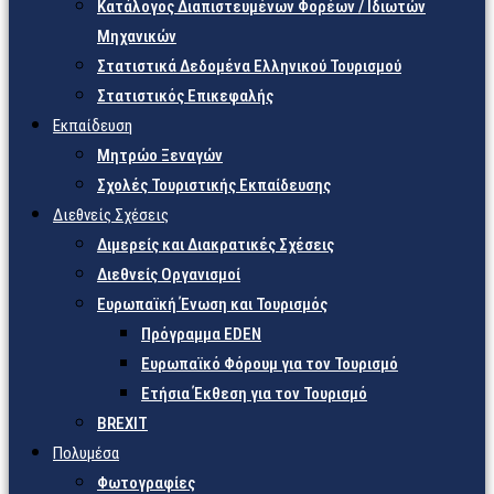
Κατάλογος Διαπιστευμένων Φορέων / Ιδιωτών
Μηχανικών
Στατιστικά Δεδομένα Ελληνικού Τουρισμού
Στατιστικός Επικεφαλής
Εκπαίδευση
Μητρώο Ξεναγών
Σχολές Τουριστικής Εκπαίδευσης
Διεθνείς Σχέσεις
Διμερείς και Διακρατικές Σχέσεις
Διεθνείς Οργανισμοί
Ευρωπαϊκή Ένωση και Τουρισμός
Πρόγραμμα EDEN
Ευρωπαϊκό Φόρουμ για τον Τουρισμό
Ετήσια Έκθεση για τον Τουρισμό
BREXIT
Πολυμέσα
Φωτογραφίες