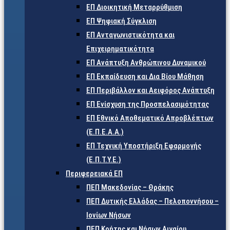
ΕΠ Διοικητική Μεταρρύθμιση
ΕΠ Ψηφιακή Σύγκλιση
ΕΠ Ανταγωνιστικότητα και
Επιχειρηματικότητα
ΕΠ Ανάπτυξη Ανθρώπινου Δυναμικού
ΕΠ Εκπαίδευση και Δια Βίου Μάθηση
ΕΠ Περιβάλλον και Αειφόρος Ανάπτυξη
ΕΠ Ενίσχυση της Προσπελασιμότητας
ΕΠ Εθνικό Αποθεματικό Απροβλέπτων
(Ε.Π.Ε.Α.Α.)
ΕΠ Τεχνική Υποστήριξη Εφαρμογής
(Ε.Π.Τ.Υ.Ε.)
Περιφερειακά ΕΠ
ΠΕΠ Μακεδονίας – Θράκης
ΠΕΠ Δυτικής Ελλάδας – Πελοποννήσου –
Ιονίων Νήσων
ΠΕΠ Κρήτης και Νήσων Αιγαίου