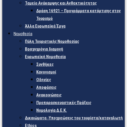
Ταμείο Ανάκαμψης και Ανθεκτικότητας
Δράση 16921 – Προγράμματα κατάρτισης στον
Τουρισμό
Άλλα Ευρωπαϊκά Έργα
Νομοθεσία
Πύλη Τουριστικής Νομοθεσίας
Βραχυχρόνια διαμονή
Ευρωπαϊκή Νομοθεσία
Συνθήκες
Κανονισμοί
Οδηγίες
Αποφάσεις
Ανακοινώσεις
Προπαρασκευαστικές Πράξεις
Νομολογία Δ.Ε.Κ.
Δικαιώματα -Υποχρεώσεις του τουρίστα/καταναλωτή
Ethics