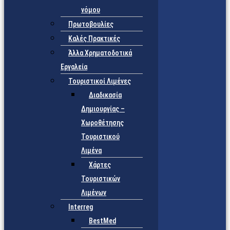
νόμου
Πρωτοβουλίες
Καλές Πρακτικές
Άλλα Χρηματοδοτικά
Εργαλεία
Τουριστικοί Λιμένες
Διαδικασία
Δημιουργίας –
Χωροθέτησης
Τουριστικού
Λιμένα
Χάρτες
Τουριστικών
Λιμένων
Interreg
BestMed