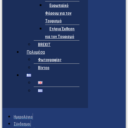
Ευρωπαϊκό
Φόρουμ για τον
Τουρισμό
Ετήσια Έκθεση
για τον Τουρισμό
BREXIT
Πολυμέσα
Φωτογραφίες
Βίντεο
Ημερολόγιο
Σύνδεσμοι