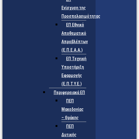
Ενίσχυση της
Προσπελασιμότητας
ΕΠ Εθνικό
Αποθεματικό
Απροβλέπτων
(Ε.Π.Ε.Α.Α.)
ΕΠ Τεχνική
Υποστήριξη
Εφαρμογής
(Ε.Π.Τ.Υ.Ε.)
Περιφερειακά ΕΠ
ΠΕΠ
Μακεδονίας
– Θράκης
ΠΕΠ
Δυτικής