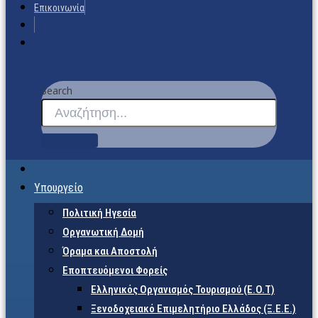
Επικοινωνία
Search
Υπουργείο
Πολιτική Ηγεσία
Οργανωτική Δομή
Όραμα και Αποστολή
Εποπτευόμενοι Φορείς
Eλληνικός Οργανισμός Τουρισμού (Ε.Ο.Τ)
Ξενοδοχειακό Επιμελητήριο Ελλάδος (Ξ.Ε.Ε.)