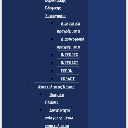
Ευρωπαϊκής
Εδαφικής
Συνεργασίας
Διακρατικά
προγράμματα
Διασυνοριακά
προγράμματα
INTERREG
INTERACT
ESPON
URBACT
Αναπτυξιακός Νόμος
Θεσμικό
Πλαίσιο
Δυνατότητα
ενίσχυσης μέσω
αναπτυξιακού