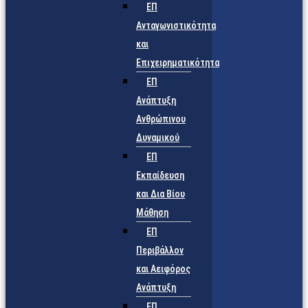
ΕΠ
Ανταγωνιστικότητα
και
Επιχειρηματικότητα
ΕΠ
Ανάπτυξη
Ανθρώπινου
Δυναμικού
ΕΠ
Εκπαίδευση
και Δια Βίου
Μάθηση
ΕΠ
Περιβάλλον
και Αειφόρος
Ανάπτυξη
ΕΠ