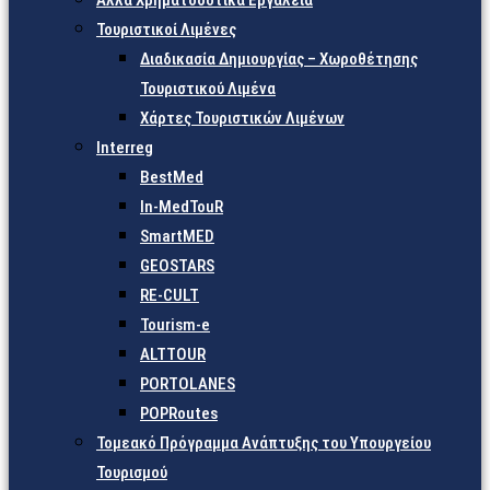
Άλλα Χρηματοδοτικά Εργαλεία
Τουριστικοί Λιμένες
Διαδικασία Δημιουργίας – Χωροθέτησης
Τουριστικού Λιμένα
Χάρτες Τουριστικών Λιμένων
Interreg
BestMed
In-MedTouR
SmartMED
GEOSTARS
RE-CULT
Tourism-e
ALTTOUR
PORTOLANES
POPRoutes
Τομεακό Πρόγραμμα Ανάπτυξης του Υπουργείου
Τουρισμού