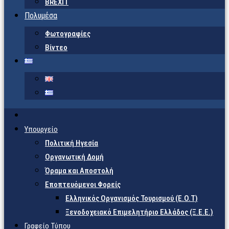
BREXIT
Πολυμέσα
Φωτογραφίες
Βίντεο
Υπουργείο
Πολιτική Ηγεσία
Οργανωτική Δομή
Όραμα και Αποστολή
Εποπτευόμενοι Φορείς
Eλληνικός Οργανισμός Τουρισμού (Ε.Ο.Τ)
Ξενοδοχειακό Επιμελητήριο Ελλάδος (Ξ.Ε.Ε.)
Γραφείο Τύπου