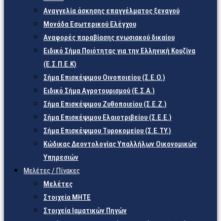
Αναγγελία άσκησης επαγγέλματος ξεναγού
Μονάδα Εσωτερικού Ελέγχου
Αναφορές παραβίασης ενωσιακού δικαίου
Ειδικό Σήμα Ποιότητας για την Ελληνική Κουζίνα
(Ε.Σ.Π.Ε.Κ)
Σήμα Επισκέψιμου Οινοποιείου (Σ.Ε.Ο.)
Ειδικό Σήμα Αγροτουρισμού (Ε.Σ.Α.)
Σήμα Επισκέψιμου Ζυθοποιείου (Σ.Ε.Ζ.)
Σήμα Επισκέψιμου Ελαιοτριβείου (Σ.Ε.Ε.)
Σήμα Επισκέψιμου Τυροκομείου (Σ.Ε.TY.)
Κώδικας Δεοντολογίας Υπαλλήλων Οικονομικών
Υπηρεσιών
Μελέτες / Πίνακες
Μελέτες
Στοιχεία ΜΗΤΕ
Στοιχεία Ιαματικών Πηγών