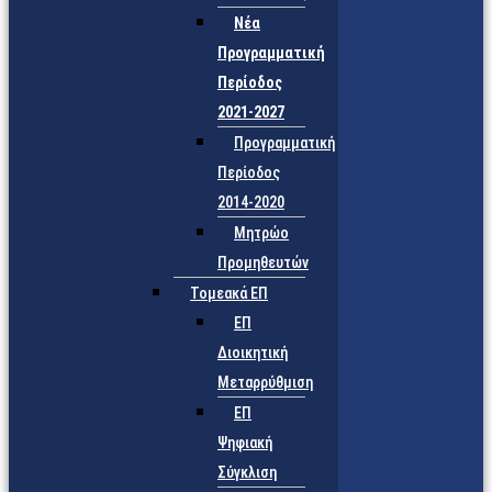
Νέα
Προγραμματική
Περίοδος
2021-2027
Προγραμματική
Περίοδος
2014-2020
Μητρώο
Προμηθευτών
Τομεακά ΕΠ
ΕΠ
Διοικητική
Μεταρρύθμιση
ΕΠ
Ψηφιακή
Σύγκλιση