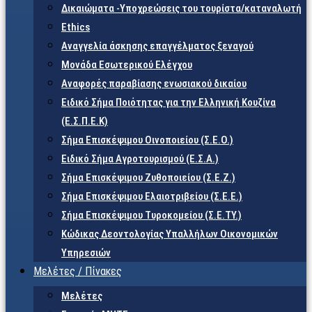
Δικαιώματα -Υποχρεώσεις του τουρίστα/καταναλωτή
Ethics
Αναγγελία άσκησης επαγγέλματος ξεναγού
Μονάδα Εσωτερικού Ελέγχου
Αναφορές παραβίασης ενωσιακού δικαίου
Ειδικό Σήμα Ποιότητας για την Ελληνική Κουζίνα
(Ε.Σ.Π.Ε.Κ)
Σήμα Επισκέψιμου Οινοποιείου (Σ.Ε.Ο.)
Ειδικό Σήμα Αγροτουρισμού (Ε.Σ.Α.)
Σήμα Επισκέψιμου Ζυθοποιείου (Σ.Ε.Ζ.)
Σήμα Επισκέψιμου Ελαιοτριβείου (Σ.Ε.Ε.)
Σήμα Επισκέψιμου Τυροκομείου (Σ.Ε.TY.)
Κώδικας Δεοντολογίας Υπαλλήλων Οικονομικών
Υπηρεσιών
Μελέτες / Πίνακες
Μελέτες