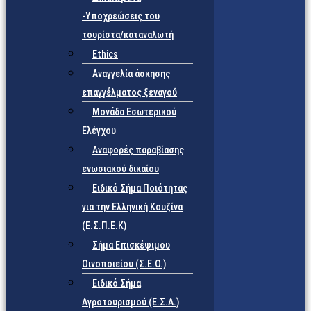
-Υποχρεώσεις του
τουρίστα/καταναλωτή
Ethics
Αναγγελία άσκησης
επαγγέλματος ξεναγού
Μονάδα Εσωτερικού
Ελέγχου
Αναφορές παραβίασης
ενωσιακού δικαίου
Ειδικό Σήμα Ποιότητας
για την Ελληνική Κουζίνα
(Ε.Σ.Π.Ε.Κ)
Σήμα Επισκέψιμου
Οινοποιείου (Σ.Ε.Ο.)
Ειδικό Σήμα
Αγροτουρισμού (Ε.Σ.Α.)