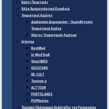
Καλές Πρακτικές
Άλλα Χρηματοδοτικά Εργαλεία
Τουριστικοί Λιμένες
Διαδικασία Δημιουργίας – Χωροθέτησης
Τουριστικού Λιμένα
Χάρτες Τουριστικών Λιμένων
Interreg
BestMed
In-MedTouR
SmartMED
GEOSTARS
RE-CULT
Tourism-e
ALTTOUR
PORTOLANES
POPRoutes
Τομεακό Πρόγραμμα Ανάπτυξης του Υπουργείου