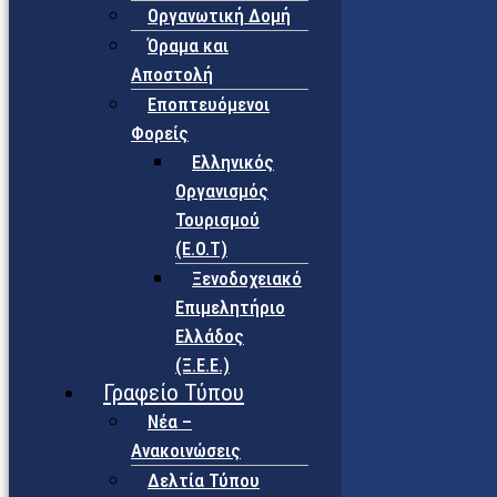
Οργανωτική Δομή
Όραμα και
Αποστολή
Εποπτευόμενοι
Φορείς
Eλληνικός
Οργανισμός
Τουρισμού
(Ε.Ο.Τ)
Ξενοδοχειακό
Επιμελητήριο
Ελλάδος
(Ξ.Ε.Ε.)
Γραφείο Τύπου
Νέα –
Ανακοινώσεις
Δελτία Τύπου