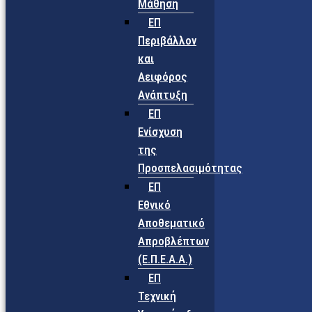
Μάθηση
ΕΠ
Περιβάλλον
και
Αειφόρος
Ανάπτυξη
ΕΠ
Ενίσχυση
της
Προσπελασιμότητας
ΕΠ
Εθνικό
Αποθεματικό
Απροβλέπτων
(Ε.Π.Ε.Α.Α.)
ΕΠ
Τεχνική