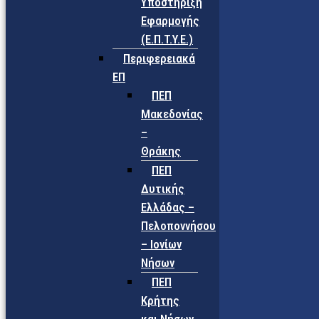
Υποστήριξη
Εφαρμογής
(Ε.Π.Τ.Υ.Ε.)
Περιφερειακά
ΕΠ
ΠΕΠ
Μακεδονίας
–
Θράκης
ΠΕΠ
Δυτικής
Ελλάδας –
Πελοποννήσου
– Ιονίων
Νήσων
ΠΕΠ
Κρήτης