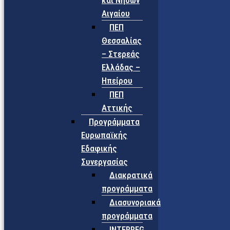
και Νήσων
Αιγαίου
ΠΕΠ
Θεσσαλίας
– Στερεάς
Ελλάδας –
Ηπείρου
ΠΕΠ
Αττικής
Προγράμματα
Ευρωπαϊκής
Εδαφικής
Συνεργασίας
Διακρατικά
προγράμματα
Διασυνοριακά
προγράμματα
INTERREG