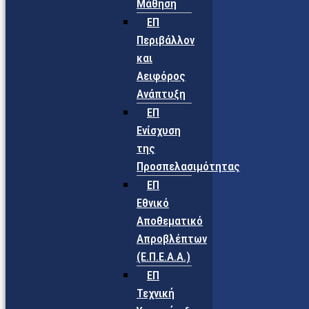
Μάθηση
ΕΠ
Περιβάλλον
και
Αειφόρος
Ανάπτυξη
ΕΠ
Ενίσχυση
της
Προσπελασιμότητας
ΕΠ
Εθνικό
Αποθεματικό
Απροβλέπτων
(Ε.Π.Ε.Α.Α.)
ΕΠ
Τεχνική