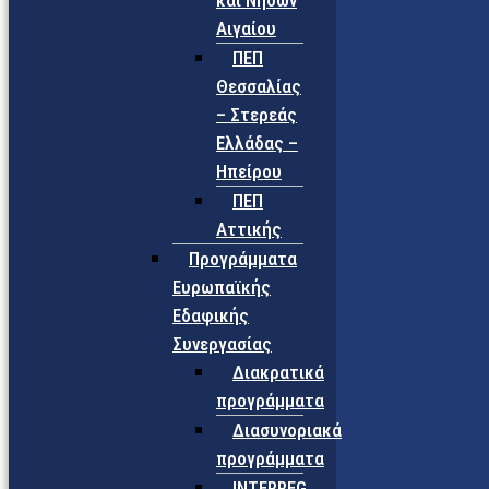
και Νήσων
Αιγαίου
ΠΕΠ
Θεσσαλίας
– Στερεάς
Ελλάδας –
Ηπείρου
ΠΕΠ
Αττικής
Προγράμματα
Ευρωπαϊκής
Εδαφικής
Συνεργασίας
Διακρατικά
προγράμματα
Διασυνοριακά
προγράμματα
INTERREG