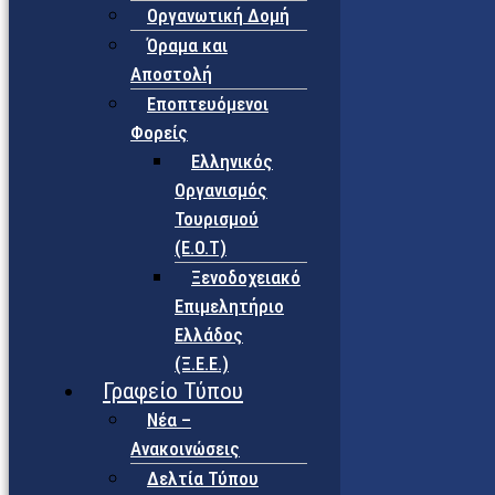
Οργανωτική Δομή
Όραμα και
Αποστολή
Εποπτευόμενοι
Φορείς
Eλληνικός
Οργανισμός
Τουρισμού
(Ε.Ο.Τ)
Ξενοδοχειακό
Επιμελητήριο
Ελλάδος
(Ξ.Ε.Ε.)
Γραφείο Τύπου
Νέα –
Ανακοινώσεις
Δελτία Τύπου