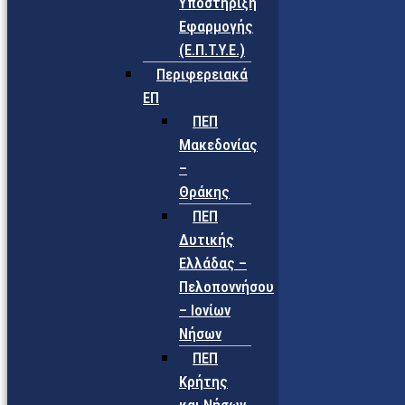
Υποστήριξη
Εφαρμογής
(Ε.Π.Τ.Υ.Ε.)
Περιφερειακά
ΕΠ
ΠΕΠ
Μακεδονίας
–
Θράκης
ΠΕΠ
Δυτικής
Ελλάδας –
Πελοποννήσου
– Ιονίων
Νήσων
ΠΕΠ
Κρήτης