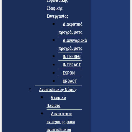
Ευρωπαϊκής
Εδαφικής
Συνεργασίας
Διακρατικά
προγράμματα
Διασυνοριακά
προγράμματα
INTERREG
INTERACT
ESPON
URBACT
Αναπτυξιακός Νόμος
Θεσμικό
Πλαίσιο
Δυνατότητα
ενίσχυσης μέσω
αναπτυξιακού