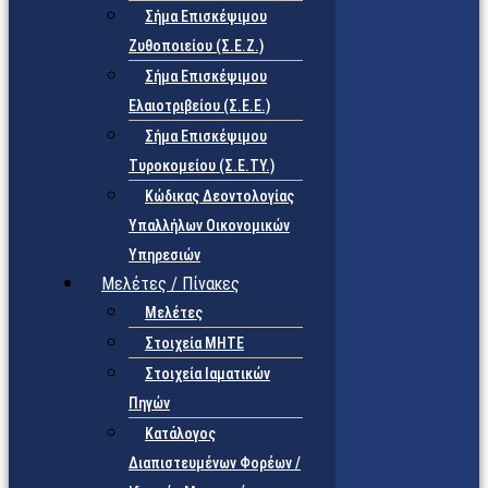
Σήμα Επισκέψιμου
Ζυθοποιείου (Σ.Ε.Ζ.)
Σήμα Επισκέψιμου
Ελαιοτριβείου (Σ.Ε.Ε.)
Σήμα Επισκέψιμου
Τυροκομείου (Σ.Ε.TY.)
Κώδικας Δεοντολογίας
Υπαλλήλων Οικονομικών
Υπηρεσιών
Μελέτες / Πίνακες
Μελέτες
Στοιχεία ΜΗΤΕ
Στοιχεία Ιαματικών
Πηγών
Κατάλογος
Διαπιστευμένων Φορέων /