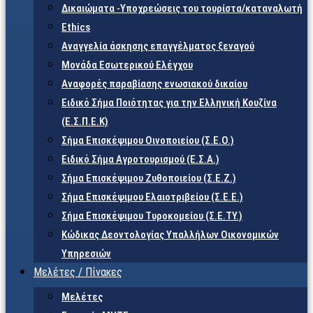
Δικαιώματα -Υποχρεώσεις του τουρίστα/καταναλωτή
Ethics
Αναγγελία άσκησης επαγγέλματος ξεναγού
Μονάδα Εσωτερικού Ελέγχου
Αναφορές παραβίασης ενωσιακού δικαίου
Ειδικό Σήμα Ποιότητας για την Ελληνική Κουζίνα
(Ε.Σ.Π.Ε.Κ)
Σήμα Επισκέψιμου Οινοποιείου (Σ.Ε.Ο.)
Ειδικό Σήμα Αγροτουρισμού (Ε.Σ.Α.)
Σήμα Επισκέψιμου Ζυθοποιείου (Σ.Ε.Ζ.)
Σήμα Επισκέψιμου Ελαιοτριβείου (Σ.Ε.Ε.)
Σήμα Επισκέψιμου Τυροκομείου (Σ.Ε.TY.)
Κώδικας Δεοντολογίας Υπαλλήλων Οικονομικών
Υπηρεσιών
Μελέτες / Πίνακες
Μελέτες