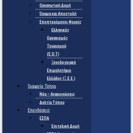
Οργανωτική Δομή
Όραμα και Αποστολή
Εποπτευόμενοι Φορείς
Eλληνικός
Οργανισμός
Τουρισμού
(Ε.Ο.Τ)
Ξενοδοχειακό
Επιμελητήριο
Ελλάδος (Ξ.Ε.Ε.)
Γραφείο Τύπου
Νέα – Ανακοινώσεις
Δελτία Τύπου
Επενδύσεις
ΕΣΠΑ
Επιτελική Δομή