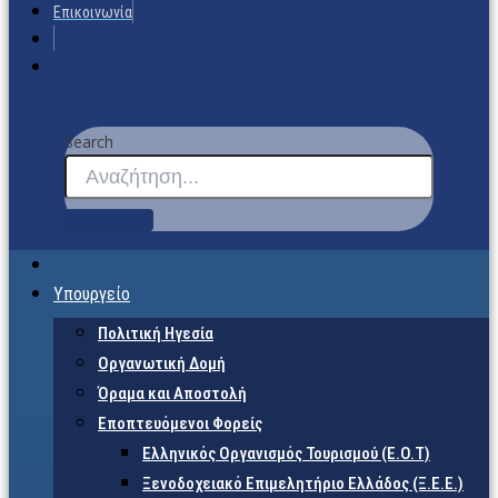
Επικοινωνία
Search
Υπουργείο
Πολιτική Ηγεσία
Οργανωτική Δομή
Όραμα και Αποστολή
Εποπτευόμενοι Φορείς
Eλληνικός Οργανισμός Τουρισμού (Ε.Ο.Τ)
Ξενοδοχειακό Επιμελητήριο Ελλάδος (Ξ.Ε.Ε.)