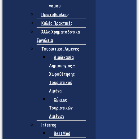
νόμου
Πρωτοβουλίες
Καλές Πρακτικές
Άλλα Χρηματοδοτικά
Εργαλεία
Τουριστικοί Λιμένες
Διαδικασία
Δημιουργίας –
Χωροθέτησης
Τουριστικού
Λιμένα
Χάρτες
Τουριστικών
Λιμένων
Interreg
BestMed