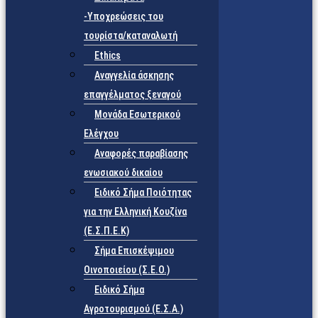
-Υποχρεώσεις του
τουρίστα/καταναλωτή
Ethics
Αναγγελία άσκησης
επαγγέλματος ξεναγού
Μονάδα Εσωτερικού
Ελέγχου
Αναφορές παραβίασης
ενωσιακού δικαίου
Ειδικό Σήμα Ποιότητας
για την Ελληνική Κουζίνα
(Ε.Σ.Π.Ε.Κ)
Σήμα Επισκέψιμου
Οινοποιείου (Σ.Ε.Ο.)
Ειδικό Σήμα
Αγροτουρισμού (Ε.Σ.Α.)