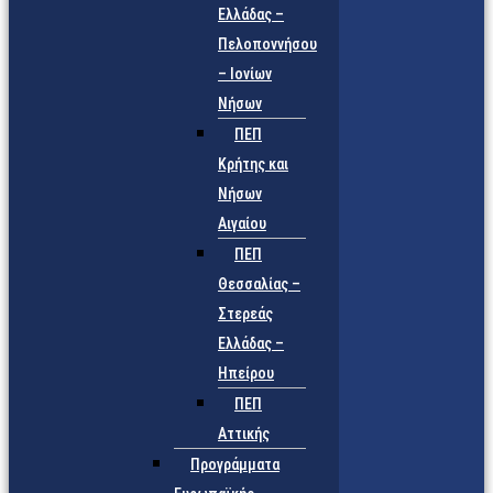
Ελλάδας –
Πελοποννήσου
– Ιονίων
Νήσων
ΠΕΠ
Κρήτης και
Νήσων
Αιγαίου
ΠΕΠ
Θεσσαλίας –
Στερεάς
Ελλάδας –
Ηπείρου
ΠΕΠ
Αττικής
Προγράμματα