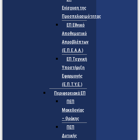
Ενίσχυση της
Προσπελασιμότητας
ΕΠ Εθνικό
Αποθεματικό
Απροβλέπτων
(Ε.Π.Ε.Α.Α.)
ΕΠ Τεχνική
Υποστήριξη
Εφαρμογής
(Ε.Π.Τ.Υ.Ε.)
Περιφερειακά ΕΠ
ΠΕΠ
Μακεδονίας
– Θράκης
ΠΕΠ
Δυτικής