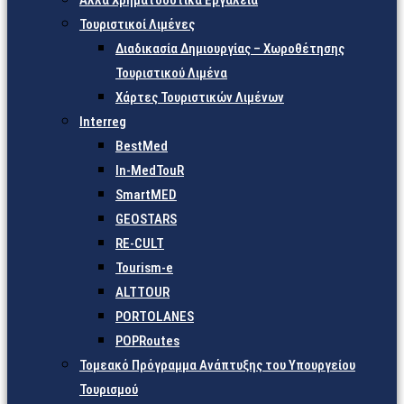
Άλλα Χρηματοδοτικά Εργαλεία
Τουριστικοί Λιμένες
Διαδικασία Δημιουργίας – Χωροθέτησης
Τουριστικού Λιμένα
Χάρτες Τουριστικών Λιμένων
Interreg
BestMed
In-MedTouR
SmartMED
GEOSTARS
RE-CULT
Tourism-e
ALTTOUR
PORTOLANES
POPRoutes
Τομεακό Πρόγραμμα Ανάπτυξης του Υπουργείου
Τουρισμού