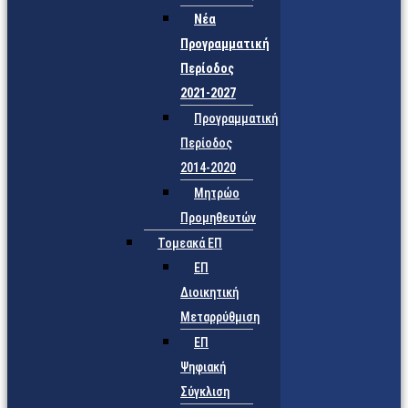
Νέα
Προγραμματική
Περίοδος
2021-2027
Προγραμματική
Περίοδος
2014-2020
Μητρώο
Προμηθευτών
Τομεακά ΕΠ
ΕΠ
Διοικητική
Μεταρρύθμιση
ΕΠ
Ψηφιακή
Σύγκλιση