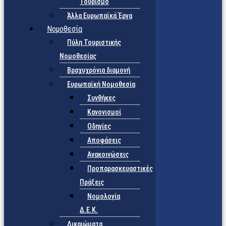
Τουρισμό
Άλλα Ευρωπαϊκά Έργα
Νομοθεσία
Πύλη Τουριστικής
Νομοθεσίας
Βραχυχρόνια διαμονή
Ευρωπαϊκή Νομοθεσία
Συνθήκες
Κανονισμοί
Οδηγίες
Αποφάσεις
Ανακοινώσεις
Προπαρασκευαστικές
Πράξεις
Νομολογία
Δ.Ε.Κ.
Δικαιώματα