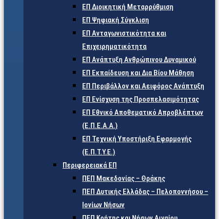
ΕΠ Διοικητική Μεταρρύθμιση
ΕΠ Ψηφιακή Σύγκλιση
ΕΠ Ανταγωνιστικότητα και
Επιχειρηματικότητα
ΕΠ Ανάπτυξη Ανθρώπινου Δυναμικού
ΕΠ Εκπαίδευση και Δια Βίου Μάθηση
ΕΠ Περιβάλλον και Αειφόρος Ανάπτυξη
ΕΠ Ενίσχυση της Προσπελασιμότητας
ΕΠ Εθνικό Αποθεματικό Απροβλέπτων
(Ε.Π.Ε.Α.Α.)
ΕΠ Τεχνική Υποστήριξη Εφαρμογής
(Ε.Π.Τ.Υ.Ε.)
Περιφερειακά ΕΠ
ΠΕΠ Μακεδονίας – Θράκης
ΠΕΠ Δυτικής Ελλάδας – Πελοποννήσου –
Ιονίων Νήσων
ΠΕΠ Κρήτης και Νήσων Αιγαίου