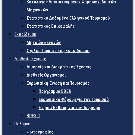
Κατάλογος Διαπιστευμένων Φορέων / Ιδιωτών
Μηχανικών
Στατιστικά Δεδομένα Ελληνικού Τουρισμού
Στατιστικός Επικεφαλής
Εκπαίδευση
Μητρώο Ξεναγών
Σχολές Τουριστικής Εκπαίδευσης
Διεθνείς Σχέσεις
Διμερείς και Διακρατικές Σχέσεις
Διεθνείς Οργανισμοί
Ευρωπαϊκή Ένωση και Τουρισμός
Πρόγραμμα EDEN
Ευρωπαϊκό Φόρουμ για τον Τουρισμό
Ετήσια Έκθεση για τον Τουρισμό
BREXIT
Πολυμέσα
Φωτογραφίες