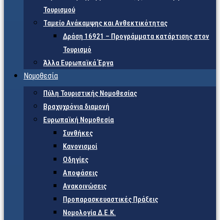
Τουρισμού
Ταμείο Ανάκαμψης και Ανθεκτικότητας
Δράση 16921 – Προγράμματα κατάρτισης στον
Τουρισμό
Άλλα Ευρωπαϊκά Έργα
Νομοθεσία
Πύλη Τουριστικής Νομοθεσίας
Βραχυχρόνια διαμονή
Ευρωπαϊκή Νομοθεσία
Συνθήκες
Κανονισμοί
Οδηγίες
Αποφάσεις
Ανακοινώσεις
Προπαρασκευαστικές Πράξεις
Νομολογία Δ.Ε.Κ.