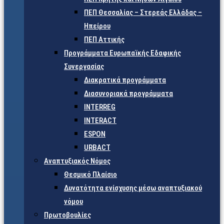
ΠΕΠ Θεσσαλίας – Στερεάς Ελλάδας –
Ηπείρου
ΠΕΠ Αττικής
Προγράμματα Ευρωπαϊκής Εδαφικής
Συνεργασίας
Διακρατικά προγράμματα
Διασυνοριακά προγράμματα
INTERREG
INTERACT
ESPON
URBACT
Αναπτυξιακός Νόμος
Θεσμικό Πλαίσιο
Δυνατότητα ενίσχυσης μέσω αναπτυξιακού
νόμου
Πρωτοβουλίες