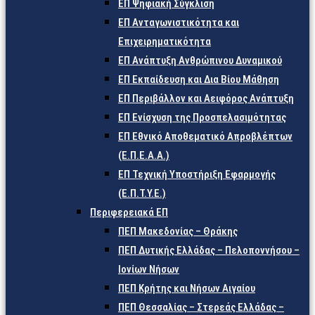
ΕΠ Ψηφιακή Σύγκλιση
ΕΠ Ανταγωνιστικότητα και
Επιχειρηματικότητα
ΕΠ Ανάπτυξη Ανθρώπινου Δυναμικού
ΕΠ Εκπαίδευση και Δια Βίου Μάθηση
ΕΠ Περιβάλλον και Αειφόρος Ανάπτυξη
ΕΠ Ενίσχυση της Προσπελασιμότητας
ΕΠ Εθνικό Αποθεματικό Απροβλέπτων
(Ε.Π.Ε.Α.Α.)
ΕΠ Τεχνική Υποστήριξη Εφαρμογής
(Ε.Π.Τ.Υ.Ε.)
Περιφερειακά ΕΠ
ΠΕΠ Μακεδονίας – Θράκης
ΠΕΠ Δυτικής Ελλάδας – Πελοποννήσου –
Ιονίων Νήσων
ΠΕΠ Κρήτης και Νήσων Αιγαίου
ΠΕΠ Θεσσαλίας – Στερεάς Ελλάδας –