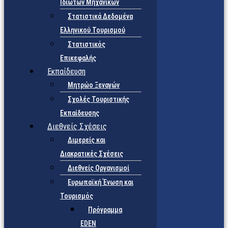
Ιδιωτών Μηχανικών
Στατιστικά Δεδομένα
Ελληνικού Τουρισμού
Στατιστικός
Επικεφαλής
Εκπαίδευση
Μητρώο Ξεναγών
Σχολές Τουριστικής
Εκπαίδευσης
Διεθνείς Σχέσεις
Διμερείς και
Διακρατικές Σχέσεις
Διεθνείς Οργανισμοί
Ευρωπαϊκή Ένωση και
Τουρισμός
Πρόγραμμα
EDEN