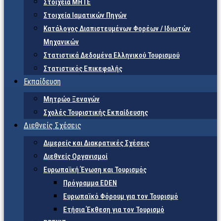
Στοιχεία ΜΗΤΕ
Στοιχεία Ιαματικών Πηγών
Κατάλογος Διαπιστευμένων Φορέων / Ιδιωτών
Μηχανικών
Στατιστικά Δεδομένα Ελληνικού Τουρισμού
Στατιστικός Επικεφαλής
Εκπαίδευση
Μητρώο Ξεναγών
Σχολές Τουριστικής Εκπαίδευσης
Διεθνείς Σχέσεις
Διμερείς και Διακρατικές Σχέσεις
Διεθνείς Οργανισμοί
Ευρωπαϊκή Ένωση και Τουρισμός
Πρόγραμμα EDEN
Ευρωπαϊκό Φόρουμ για τον Τουρισμό
Ετήσια Έκθεση για τον Τουρισμό