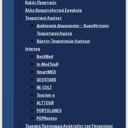
Καλές Πρακτικές
Άλλα Χρηματοδοτικά Εργαλεία
Τουριστικοί Λιμένες
Διαδικασία Δημιουργίας – Χωροθέτησης
Τουριστικού Λιμένα
Χάρτες Τουριστικών Λιμένων
Interreg
BestMed
In-MedTouR
SmartMED
GEOSTARS
RE-CULT
Tourism-e
ALTTOUR
PORTOLANES
POPRoutes
Τομεακό Πρόγραμμα Ανάπτυξης του Υπουργείου