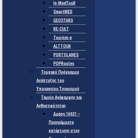
In-MedTouR
SmartMED
GEOSTARS
RE-CULT
Tourism-e
ALTTOUR
PORTOLANES
POPRoutes
Τομεακό Πρόγραμμα
Ανάπτυξης του
Υπουργείου Τουρισμού
Ταμείο Ανάκαμψης και
Ανθεκτικότητας
Δράση 16921 –
Προγράμματα
κατάρτισης στον