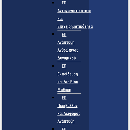
ΕΠ
Ανταγωνιστικότητα
και
Επιχειρηματικότητα
ΕΠ
Ανάπτυξη
Ανθρώπινου
Δυναμικού
ΕΠ
Εκπαίδευση
και Δια Βίου
Μάθηση
ΕΠ
Περιβάλλον
και Αειφόρος
Ανάπτυξη
ΕΠ