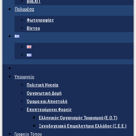
BREXIT
Πολυμέσα
Φωτογραφίες
Βίντεο
Υπουργείο
Πολιτική Ηγεσία
Οργανωτική Δομή
Όραμα και Αποστολή
Εποπτευόμενοι Φορείς
Eλληνικός Οργανισμός Τουρισμού (Ε.Ο.Τ)
Ξενοδοχειακό Επιμελητήριο Ελλάδος (Ξ.Ε.Ε.)
Γραφείο Τύπου