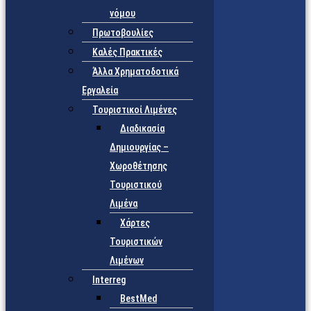
νόμου
Πρωτοβουλίες
Καλές Πρακτικές
Άλλα Χρηματοδοτικά
Εργαλεία
Τουριστικοί Λιμένες
Διαδικασία
Δημιουργίας –
Χωροθέτησης
Τουριστικού
Λιμένα
Χάρτες
Τουριστικών
Λιμένων
Interreg
BestMed