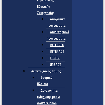
Ευρωπαϊκής
Εδαφικής
Συνεργασίας
Διακρατικά
προγράμματα
Διασυνοριακά
προγράμματα
INTERREG
INTERACT
ESPON
URBACT
Αναπτυξιακός Νόμος
Θεσμικό
Πλαίσιο
Δυνατότητα
ενίσχυσης μέσω
αναπτυξιακού