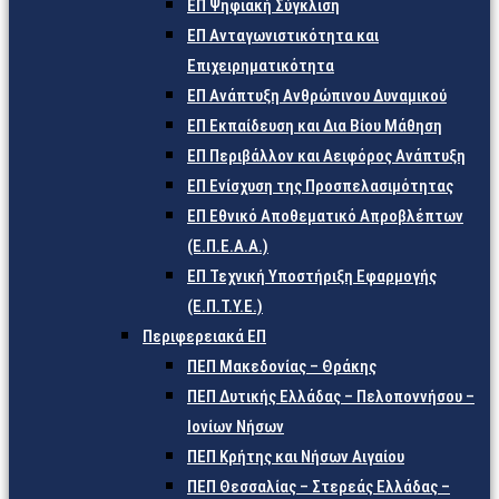
ΕΠ Ψηφιακή Σύγκλιση
ΕΠ Ανταγωνιστικότητα και
Επιχειρηματικότητα
ΕΠ Ανάπτυξη Ανθρώπινου Δυναμικού
ΕΠ Εκπαίδευση και Δια Βίου Μάθηση
ΕΠ Περιβάλλον και Αειφόρος Ανάπτυξη
ΕΠ Ενίσχυση της Προσπελασιμότητας
ΕΠ Εθνικό Αποθεματικό Απροβλέπτων
(Ε.Π.Ε.Α.Α.)
ΕΠ Τεχνική Υποστήριξη Εφαρμογής
(Ε.Π.Τ.Υ.Ε.)
Περιφερειακά ΕΠ
ΠΕΠ Μακεδονίας – Θράκης
ΠΕΠ Δυτικής Ελλάδας – Πελοποννήσου –
Ιονίων Νήσων
ΠΕΠ Κρήτης και Νήσων Αιγαίου
ΠΕΠ Θεσσαλίας – Στερεάς Ελλάδας –