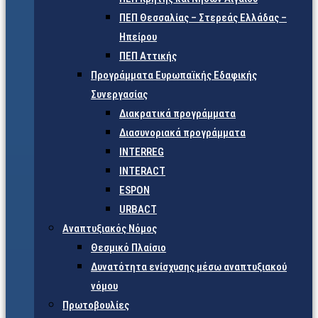
ΠΕΠ Θεσσαλίας – Στερεάς Ελλάδας –
Ηπείρου
ΠΕΠ Αττικής
Προγράμματα Ευρωπαϊκής Εδαφικής
Συνεργασίας
Διακρατικά προγράμματα
Διασυνοριακά προγράμματα
INTERREG
INTERACT
ESPON
URBACT
Αναπτυξιακός Νόμος
Θεσμικό Πλαίσιο
Δυνατότητα ενίσχυσης μέσω αναπτυξιακού
νόμου
Πρωτοβουλίες