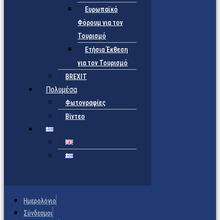
Ευρωπαϊκό
Φόρουμ για τον
Τουρισμό
Ετήσια Έκθεση
για τον Τουρισμό
BREXIT
Πολυμέσα
Φωτογραφίες
Βίντεο
Ημερολόγιο
Σύνδεσμοι