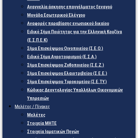
Αναγγελία άσκησης επαγγέλματος ξεναγού
Μονάδα Εσωτερικού Ελέγχου
Αναφορές παραβίασης ενωσιακού δικαίου
Ειδικό Σήμα Ποιότητας για την Ελληνική Κουζίνα
(Ε.Σ.Π.Ε.Κ)
Σήμα Επισκέψιμου Οινοποιείου (Σ.Ε.Ο.)
Ειδικό Σήμα Αγροτουρισμού (Ε.Σ.Α.)
Σήμα Επισκέψιμου Ζυθοποιείου (Σ.Ε.Ζ.)
Σήμα Επισκέψιμου Ελαιοτριβείου (Σ.Ε.Ε.)
Σήμα Επισκέψιμου Τυροκομείου (Σ.Ε.TY.)
Κώδικας Δεοντολογίας Υπαλλήλων Οικονομικών
Υπηρεσιών
Μελέτες / Πίνακες
Μελέτες
Στοιχεία ΜΗΤΕ
Στοιχεία Ιαματικών Πηγών