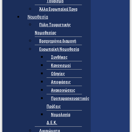
Τουρισμό
Άλλα Ευρωπαϊκά Έργα
Νομοθεσία
Πύλη Τουριστικής
Νομοθεσίας
Βραχυχρόνια διαμονή
Ευρωπαϊκή Νομοθεσία
Συνθήκες
Κανονισμοί
Οδηγίες
Αποφάσεις
Ανακοινώσεις
Προπαρασκευαστικές
Πράξεις
Νομολογία
Δ.Ε.Κ.
Δικαιώματα