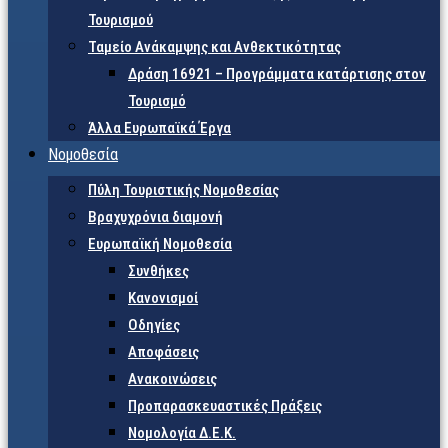
Τουρισμού
Ταμείο Ανάκαμψης και Ανθεκτικότητας
Δράση 16921 – Προγράμματα κατάρτισης στον
Τουρισμό
Άλλα Ευρωπαϊκά Έργα
Νομοθεσία
Πύλη Τουριστικής Νομοθεσίας
Βραχυχρόνια διαμονή
Ευρωπαϊκή Νομοθεσία
Συνθήκες
Κανονισμοί
Οδηγίες
Αποφάσεις
Ανακοινώσεις
Προπαρασκευαστικές Πράξεις
Νομολογία Δ.Ε.Κ.