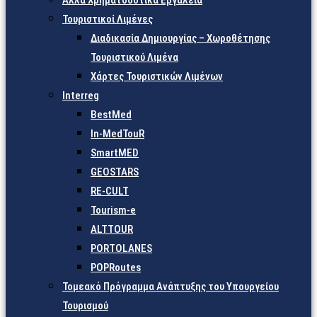
Άλλα Χρηματοδοτικά Εργαλεία
Τουριστικοί Λιμένες
Διαδικασία Δημιουργίας – Χωροθέτησης
Τουριστικού Λιμένα
Χάρτες Τουριστικών Λιμένων
Interreg
BestMed
In-MedTouR
SmartMED
GEOSTARS
RE-CULT
Tourism-e
ALTTOUR
PORTOLANES
POPRoutes
Τομεακό Πρόγραμμα Ανάπτυξης του Υπουργείου
Τουρισμού