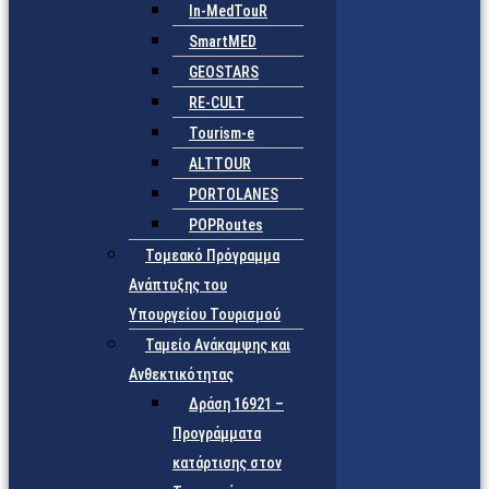
In-MedTouR
SmartMED
GEOSTARS
RE-CULT
Tourism-e
ALTTOUR
PORTOLANES
POPRoutes
Τομεακό Πρόγραμμα
Ανάπτυξης του
Υπουργείου Τουρισμού
Ταμείο Ανάκαμψης και
Ανθεκτικότητας
Δράση 16921 –
Προγράμματα
κατάρτισης στον