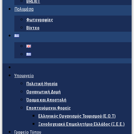
BREXIT
Πολυμέσα
Φωτογραφίες
Βίντεο
Υπουργείο
Πολιτική Ηγεσία
Οργανωτική Δομή
Όραμα και Αποστολή
Εποπτευόμενοι Φορείς
Eλληνικός Οργανισμός Τουρισμού (Ε.Ο.Τ)
Ξενοδοχειακό Επιμελητήριο Ελλάδος (Ξ.Ε.Ε.)
Γραφείο Τύπου