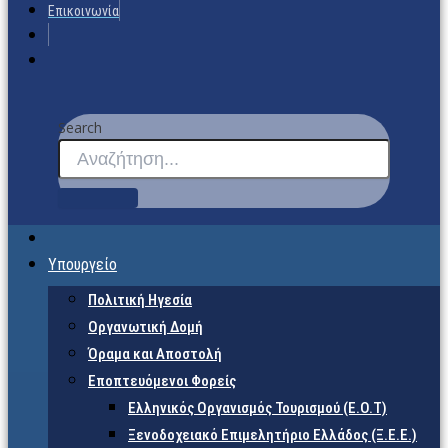
Επικοινωνία
Search
Υπουργείο
Πολιτική Ηγεσία
Οργανωτική Δομή
Όραμα και Αποστολή
Εποπτευόμενοι Φορείς
Eλληνικός Οργανισμός Τουρισμού (Ε.Ο.Τ)
Ξενοδοχειακό Επιμελητήριο Ελλάδος (Ξ.Ε.Ε.)