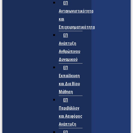
ΕΠ
Ανταγωνιστικότητα
και
Επιχειρηματικότητα
ΕΠ
Ανάπτυξη
Ανθρώπινου
Δυναμικού
ΕΠ
Εκπαίδευση
και Δια Βίου
Μάθηση
ΕΠ
Περιβάλλον
και Αειφόρος
Ανάπτυξη
ΕΠ