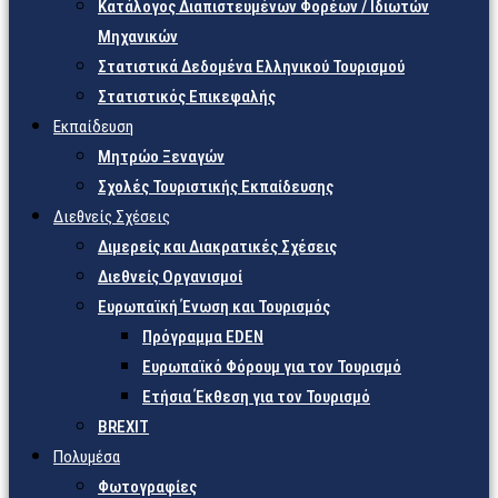
Κατάλογος Διαπιστευμένων Φορέων / Ιδιωτών
Μηχανικών
Στατιστικά Δεδομένα Ελληνικού Τουρισμού
Στατιστικός Επικεφαλής
Εκπαίδευση
Μητρώο Ξεναγών
Σχολές Τουριστικής Εκπαίδευσης
Διεθνείς Σχέσεις
Διμερείς και Διακρατικές Σχέσεις
Διεθνείς Οργανισμοί
Ευρωπαϊκή Ένωση και Τουρισμός
Πρόγραμμα EDEN
Ευρωπαϊκό Φόρουμ για τον Τουρισμό
Ετήσια Έκθεση για τον Τουρισμό
BREXIT
Πολυμέσα
Φωτογραφίες