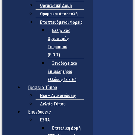
Οργανωτική Δομή
Όραμα και Αποστολή
Εποπτευόμενοι Φορείς
Eλληνικός
Οργανισμός
Τουρισμού
(Ε.Ο.Τ)
Ξενοδοχειακό
Επιμελητήριο
Ελλάδος (Ξ.Ε.Ε.)
Γραφείο Τύπου
Νέα – Ανακοινώσεις
Δελτία Τύπου
Επενδύσεις
ΕΣΠΑ
Επιτελική Δομή