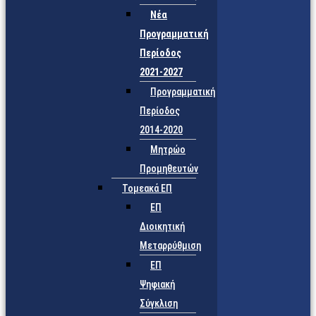
Νέα
Προγραμματική
Περίοδος
2021-2027
Προγραμματική
Περίοδος
2014-2020
Μητρώο
Προμηθευτών
Τομεακά ΕΠ
ΕΠ
Διοικητική
Μεταρρύθμιση
ΕΠ
Ψηφιακή
Σύγκλιση