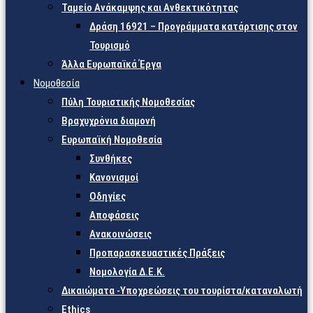
Ταμείο Ανάκαμψης και Ανθεκτικότητας
Δράση 16921 – Προγράμματα κατάρτισης στον
Τουρισμό
Άλλα Ευρωπαϊκά Έργα
Νομοθεσία
Πύλη Τουριστικής Νομοθεσίας
Βραχυχρόνια διαμονή
Ευρωπαϊκή Νομοθεσία
Συνθήκες
Κανονισμοί
Οδηγίες
Αποφάσεις
Ανακοινώσεις
Προπαρασκευαστικές Πράξεις
Νομολογία Δ.Ε.Κ.
Δικαιώματα -Υποχρεώσεις του τουρίστα/καταναλωτή
Ethics