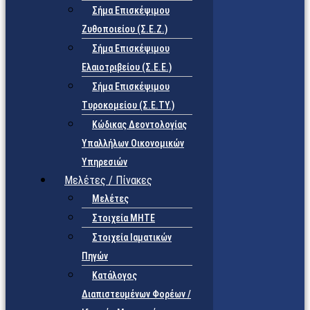
Σήμα Επισκέψιμου
Ζυθοποιείου (Σ.Ε.Ζ.)
Σήμα Επισκέψιμου
Ελαιοτριβείου (Σ.Ε.Ε.)
Σήμα Επισκέψιμου
Τυροκομείου (Σ.Ε.TY.)
Κώδικας Δεοντολογίας
Υπαλλήλων Οικονομικών
Υπηρεσιών
Μελέτες / Πίνακες
Μελέτες
Στοιχεία ΜΗΤΕ
Στοιχεία Ιαματικών
Πηγών
Κατάλογος
Διαπιστευμένων Φορέων /