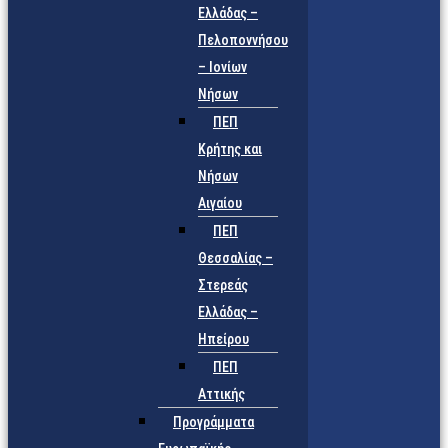
Ελλάδας –
Πελοποννήσου
– Ιονίων
Νήσων
ΠΕΠ
Κρήτης και
Νήσων
Αιγαίου
ΠΕΠ
Θεσσαλίας –
Στερεάς
Ελλάδας –
Ηπείρου
ΠΕΠ
Αττικής
Προγράμματα