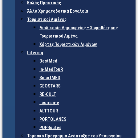
Καλές Πρακτικές
Άλλα Χρηματοδοτικά Εργαλεία
Τουριστικοί Λιμένες
Διαδικασία Δημιουργίας – Χωροθέτησης
Τουριστικού Λιμένα
Χάρτες Τουριστικών Λιμένων
Interreg
BestMed
In-MedTouR
SmartMED
GEOSTARS
RE-CULT
Tourism-e
ALTTOUR
PORTOLANES
POPRoutes
Τομεακό Πρόγραμμα Ανάπτυξης του Υπουργείου