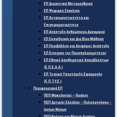
ΕΠ Διοικητική Μεταρρύθμιση
ΕΠ Ψηφιακή Σύγκλιση
ΕΠ Ανταγωνιστικότητα και
Επιχειρηματικότητα
ΕΠ Ανάπτυξη Ανθρώπινου Δυναμικού
ΕΠ Εκπαίδευση και Δια Βίου Μάθηση
ΕΠ Περιβάλλον και Αειφόρος Ανάπτυξη
ΕΠ Ενίσχυση της Προσπελασιμότητας
ΕΠ Εθνικό Αποθεματικό Απροβλέπτων
(Ε.Π.Ε.Α.Α.)
ΕΠ Τεχνική Υποστήριξη Εφαρμογής
(Ε.Π.Τ.Υ.Ε.)
Περιφερειακά ΕΠ
ΠΕΠ Μακεδονίας – Θράκης
ΠΕΠ Δυτικής Ελλάδας – Πελοποννήσου –
Ιονίων Νήσων
ΠΕΠ Κρήτης και Νήσων Αιγαίου