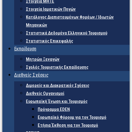
Στοιχεία ΜΗΤΕ
Στοιχεία Ιαματικών Πηγών
Κατάλογος Διαπιστευμένων Φορέων / Ιδιωτών
Μηχανικών
Στατιστικά Δεδομένα Ελληνικού Τουρισμού
Στατιστικός Επικεφαλής
Εκπαίδευση
Μητρώο Ξεναγών
Σχολές Τουριστικής Εκπαίδευσης
Διεθνείς Σχέσεις
Διμερείς και Διακρατικές Σχέσεις
Διεθνείς Οργανισμοί
Ευρωπαϊκή Ένωση και Τουρισμός
Πρόγραμμα EDEN
Ευρωπαϊκό Φόρουμ για τον Τουρισμό
Ετήσια Έκθεση για τον Τουρισμό