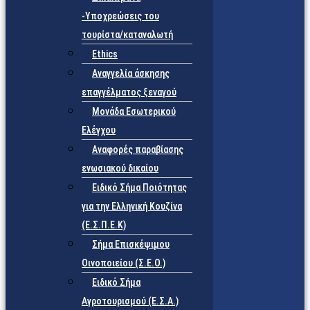
-Υποχρεώσεις του
τουρίστα/καταναλωτή
Ethics
Αναγγελία άσκησης
επαγγέλματος ξεναγού
Μονάδα Εσωτερικού
Ελέγχου
Αναφορές παραβίασης
ενωσιακού δικαίου
Ειδικό Σήμα Ποιότητας
για την Ελληνική Κουζίνα
(Ε.Σ.Π.Ε.Κ)
Σήμα Επισκέψιμου
Οινοποιείου (Σ.Ε.Ο.)
Ειδικό Σήμα
Αγροτουρισμού (Ε.Σ.Α.)