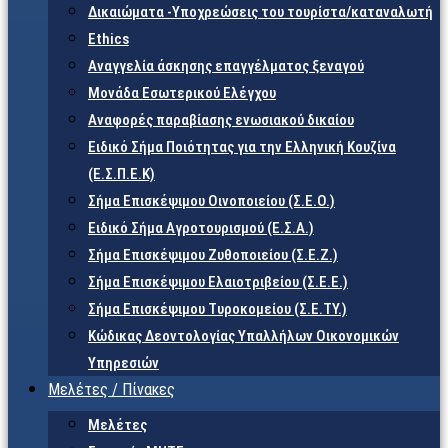
Δικαιώματα -Υποχρεώσεις του τουρίστα/καταναλωτή
Ethics
Αναγγελία άσκησης επαγγέλματος ξεναγού
Μονάδα Εσωτερικού Ελέγχου
Αναφορές παραβίασης ενωσιακού δικαίου
Ειδικό Σήμα Ποιότητας για την Ελληνική Κουζίνα
(Ε.Σ.Π.Ε.Κ)
Σήμα Επισκέψιμου Οινοποιείου (Σ.Ε.Ο.)
Ειδικό Σήμα Αγροτουρισμού (Ε.Σ.Α.)
Σήμα Επισκέψιμου Ζυθοποιείου (Σ.Ε.Ζ.)
Σήμα Επισκέψιμου Ελαιοτριβείου (Σ.Ε.Ε.)
Σήμα Επισκέψιμου Τυροκομείου (Σ.Ε.TY.)
Κώδικας Δεοντολογίας Υπαλλήλων Οικονομικών
Υπηρεσιών
Μελέτες / Πίνακες
Μελέτες