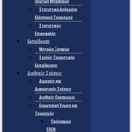
Ιδιωτών Μηχανικών
Στατιστικά Δεδομένα
Ελληνικού Τουρισμού
Στατιστικός
Επικεφαλής
Εκπαίδευση
Μητρώο Ξεναγών
Σχολές Τουριστικής
Εκπαίδευσης
Διεθνείς Σχέσεις
Διμερείς και
Διακρατικές Σχέσεις
Διεθνείς Οργανισμοί
Ευρωπαϊκή Ένωση και
Τουρισμός
Πρόγραμμα
EDEN