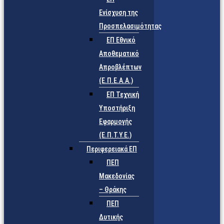
Ενίσχυση της
Προσπελασιμότητας
ΕΠ Εθνικό
Αποθεματικό
Απροβλέπτων
(Ε.Π.Ε.Α.Α.)
ΕΠ Τεχνική
Υποστήριξη
Εφαρμογής
(Ε.Π.Τ.Υ.Ε.)
Περιφερειακά ΕΠ
ΠΕΠ
Μακεδονίας
– Θράκης
ΠΕΠ
Δυτικής