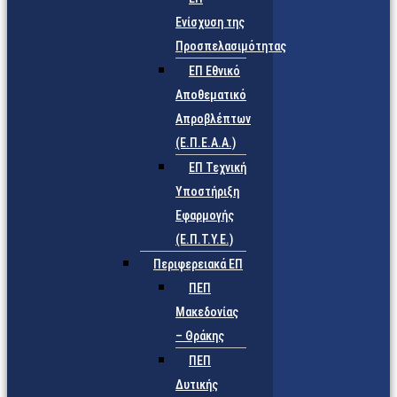
Ενίσχυση της
Προσπελασιμότητας
ΕΠ Εθνικό
Αποθεματικό
Απροβλέπτων
(Ε.Π.Ε.Α.Α.)
ΕΠ Τεχνική
Υποστήριξη
Εφαρμογής
(Ε.Π.Τ.Υ.Ε.)
Περιφερειακά ΕΠ
ΠΕΠ
Μακεδονίας
– Θράκης
ΠΕΠ
Δυτικής