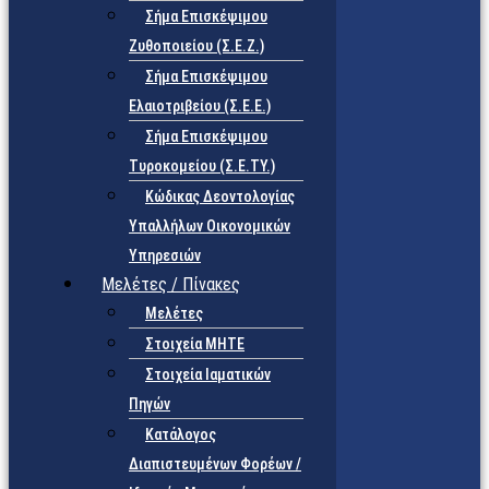
Σήμα Επισκέψιμου
Ζυθοποιείου (Σ.Ε.Ζ.)
Σήμα Επισκέψιμου
Ελαιοτριβείου (Σ.Ε.Ε.)
Σήμα Επισκέψιμου
Τυροκομείου (Σ.Ε.TY.)
Κώδικας Δεοντολογίας
Υπαλλήλων Οικονομικών
Υπηρεσιών
Μελέτες / Πίνακες
Μελέτες
Στοιχεία ΜΗΤΕ
Στοιχεία Ιαματικών
Πηγών
Κατάλογος
Διαπιστευμένων Φορέων /