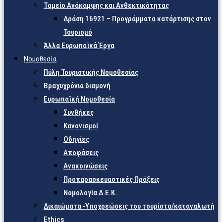
Ταμείο Ανάκαμψης και Ανθεκτικότητας
Δράση 16921 – Προγράμματα κατάρτισης στον
Τουρισμό
Άλλα Ευρωπαϊκά Έργα
Νομοθεσία
Πύλη Τουριστικής Νομοθεσίας
Βραχυχρόνια διαμονή
Ευρωπαϊκή Νομοθεσία
Συνθήκες
Κανονισμοί
Οδηγίες
Αποφάσεις
Ανακοινώσεις
Προπαρασκευαστικές Πράξεις
Νομολογία Δ.Ε.Κ.
Δικαιώματα -Υποχρεώσεις του τουρίστα/καταναλωτή
Ethics