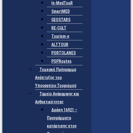
In-MedTouR
SmartMED
GEOSTARS
RE-CULT
Tourism-e
ALTTOUR
PORTOLANES
POPRoutes
Τομεακό Πρόγραμμα
Ανάπτυξης του
Υπουργείου Τουρισμού
Ταμείο Ανάκαμψης και
Ανθεκτικότητας
Δράση 16921 –
Προγράμματα
κατάρτισης στον