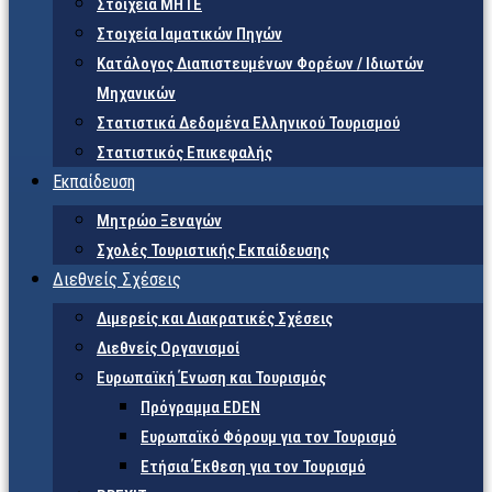
Στοιχεία ΜΗΤΕ
Στοιχεία Ιαματικών Πηγών
Κατάλογος Διαπιστευμένων Φορέων / Ιδιωτών
Μηχανικών
Στατιστικά Δεδομένα Ελληνικού Τουρισμού
Στατιστικός Επικεφαλής
Εκπαίδευση
Μητρώο Ξεναγών
Σχολές Τουριστικής Εκπαίδευσης
Διεθνείς Σχέσεις
Διμερείς και Διακρατικές Σχέσεις
Διεθνείς Οργανισμοί
Ευρωπαϊκή Ένωση και Τουρισμός
Πρόγραμμα EDEN
Ευρωπαϊκό Φόρουμ για τον Τουρισμό
Ετήσια Έκθεση για τον Τουρισμό