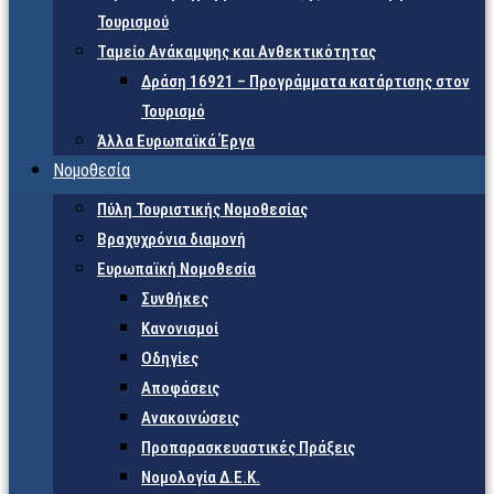
Τουρισμού
Ταμείο Ανάκαμψης και Ανθεκτικότητας
Δράση 16921 – Προγράμματα κατάρτισης στον
Τουρισμό
Άλλα Ευρωπαϊκά Έργα
Νομοθεσία
Πύλη Τουριστικής Νομοθεσίας
Βραχυχρόνια διαμονή
Ευρωπαϊκή Νομοθεσία
Συνθήκες
Κανονισμοί
Οδηγίες
Αποφάσεις
Ανακοινώσεις
Προπαρασκευαστικές Πράξεις
Νομολογία Δ.Ε.Κ.