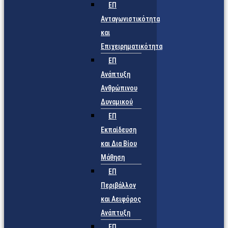
ΕΠ
Ανταγωνιστικότητα
και
Επιχειρηματικότητα
ΕΠ
Ανάπτυξη
Ανθρώπινου
Δυναμικού
ΕΠ
Εκπαίδευση
και Δια Βίου
Μάθηση
ΕΠ
Περιβάλλον
και Αειφόρος
Ανάπτυξη
ΕΠ