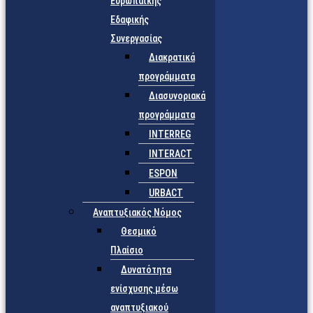
Ευρωπαϊκής
Εδαφικής
Συνεργασίας
Διακρατικά
προγράμματα
Διασυνοριακά
προγράμματα
INTERREG
INTERACT
ESPON
URBACT
Αναπτυξιακός Νόμος
Θεσμικό
Πλαίσιο
Δυνατότητα
ενίσχυσης μέσω
αναπτυξιακού