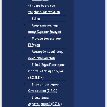
-Υποχρεώσεις του
τουρίστα/καταναλωτή
Ethics
Αναγγελία άσκησης
επαγγέλματος ξεναγού
Μονάδα Εσωτερικού
Ελέγχου
Αναφορές παραβίασης
ενωσιακού δικαίου
Ειδικό Σήμα Ποιότητας
για την Ελληνική Κουζίνα
(Ε.Σ.Π.Ε.Κ)
Σήμα Επισκέψιμου
Οινοποιείου (Σ.Ε.Ο.)
Ειδικό Σήμα
Αγροτουρισμού (Ε.Σ.Α.)