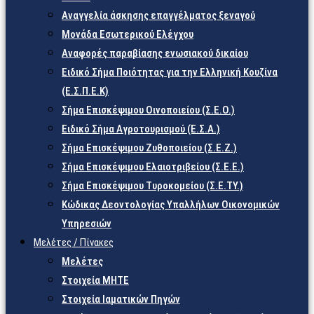
Αναγγελία άσκησης επαγγέλματος ξεναγού
Μονάδα Εσωτερικού Ελέγχου
Αναφορές παραβίασης ενωσιακού δικαίου
Ειδικό Σήμα Ποιότητας για την Ελληνική Κουζίνα
(Ε.Σ.Π.Ε.Κ)
Σήμα Επισκέψιμου Οινοποιείου (Σ.Ε.Ο.)
Ειδικό Σήμα Αγροτουρισμού (Ε.Σ.Α.)
Σήμα Επισκέψιμου Ζυθοποιείου (Σ.Ε.Ζ.)
Σήμα Επισκέψιμου Ελαιοτριβείου (Σ.Ε.Ε.)
Σήμα Επισκέψιμου Τυροκομείου (Σ.Ε.TY.)
Κώδικας Δεοντολογίας Υπαλλήλων Οικονομικών
Υπηρεσιών
Μελέτες / Πίνακες
Μελέτες
Στοιχεία ΜΗΤΕ
Στοιχεία Ιαματικών Πηγών