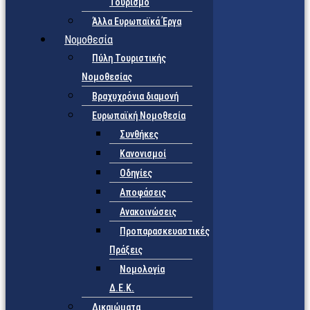
Τουρισμό
Άλλα Ευρωπαϊκά Έργα
Νομοθεσία
Πύλη Τουριστικής
Νομοθεσίας
Βραχυχρόνια διαμονή
Ευρωπαϊκή Νομοθεσία
Συνθήκες
Κανονισμοί
Οδηγίες
Αποφάσεις
Ανακοινώσεις
Προπαρασκευαστικές
Πράξεις
Νομολογία
Δ.Ε.Κ.
Δικαιώματα