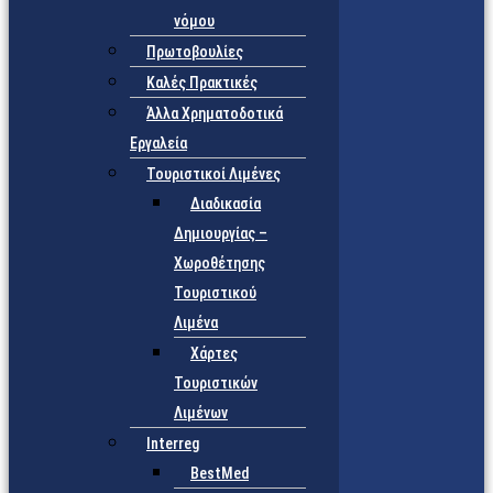
νόμου
Πρωτοβουλίες
Καλές Πρακτικές
Άλλα Χρηματοδοτικά
Εργαλεία
Τουριστικοί Λιμένες
Διαδικασία
Δημιουργίας –
Χωροθέτησης
Τουριστικού
Λιμένα
Χάρτες
Τουριστικών
Λιμένων
Interreg
BestMed