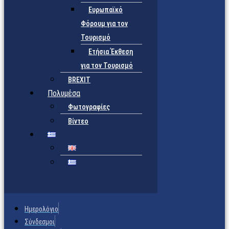
Ευρωπαϊκό
Φόρουμ για τον
Τουρισμό
Ετήσια Έκθεση
για τον Τουρισμό
BREXIT
Πολυμέσα
Φωτογραφίες
Βίντεο
Ημερολόγιο
Σύνδεσμοι