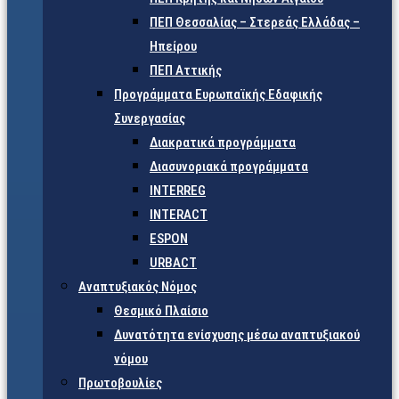
ΠΕΠ Θεσσαλίας – Στερεάς Ελλάδας –
Ηπείρου
ΠΕΠ Αττικής
Προγράμματα Ευρωπαϊκής Εδαφικής
Συνεργασίας
Διακρατικά προγράμματα
Διασυνοριακά προγράμματα
INTERREG
INTERACT
ESPON
URBACT
Αναπτυξιακός Νόμος
Θεσμικό Πλαίσιο
Δυνατότητα ενίσχυσης μέσω αναπτυξιακού
νόμου
Πρωτοβουλίες