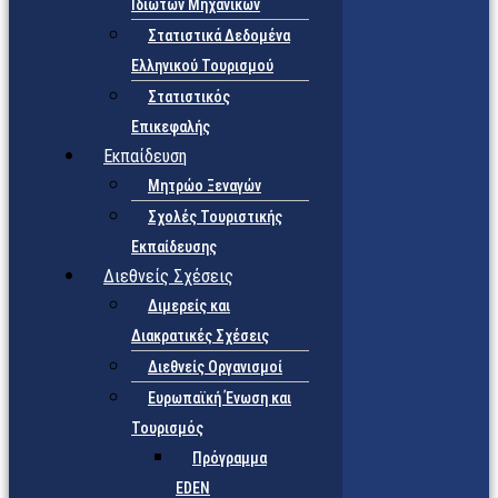
Ιδιωτών Μηχανικών
Στατιστικά Δεδομένα
Ελληνικού Τουρισμού
Στατιστικός
Επικεφαλής
Εκπαίδευση
Μητρώο Ξεναγών
Σχολές Τουριστικής
Εκπαίδευσης
Διεθνείς Σχέσεις
Διμερείς και
Διακρατικές Σχέσεις
Διεθνείς Οργανισμοί
Ευρωπαϊκή Ένωση και
Τουρισμός
Πρόγραμμα
EDEN