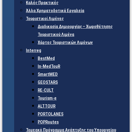
Καλές Πρακτικές
Άλλα Χρηματοδοτικά Εργαλεία
Τουριστικοί Λιμένες
Διαδικασία Δημιουργίας – Χωροθέτησης
Τουριστικού Λιμένα
Χάρτες Τουριστικών Λιμένων
Interreg
BestMed
In-MedTouR
SmartMED
GEOSTARS
RE-CULT
Tourism-e
ALTTOUR
PORTOLANES
POPRoutes
Τομεακό Πρόγραμμα Ανάπτυξης του Υπουργείου