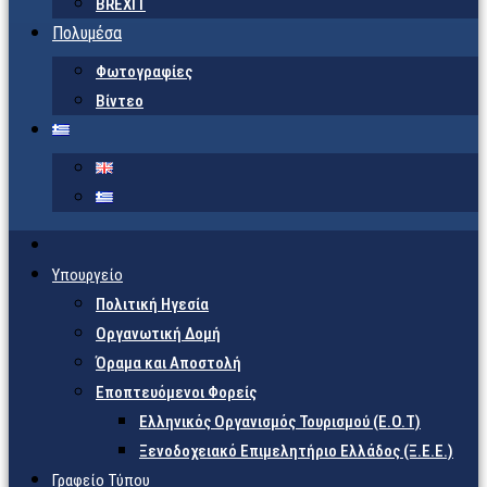
BREXIT
Πολυμέσα
Φωτογραφίες
Βίντεο
Υπουργείο
Πολιτική Ηγεσία
Οργανωτική Δομή
Όραμα και Αποστολή
Εποπτευόμενοι Φορείς
Eλληνικός Οργανισμός Τουρισμού (Ε.Ο.Τ)
Ξενοδοχειακό Επιμελητήριο Ελλάδος (Ξ.Ε.Ε.)
Γραφείο Τύπου