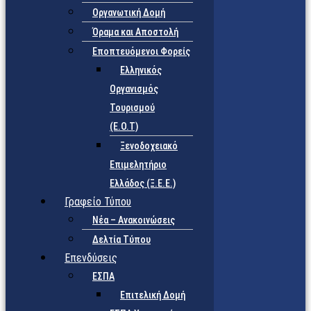
Οργανωτική Δομή
Όραμα και Αποστολή
Εποπτευόμενοι Φορείς
Eλληνικός
Οργανισμός
Τουρισμού
(Ε.Ο.Τ)
Ξενοδοχειακό
Επιμελητήριο
Ελλάδος (Ξ.Ε.Ε.)
Γραφείο Τύπου
Νέα – Ανακοινώσεις
Δελτία Τύπου
Επενδύσεις
ΕΣΠΑ
Επιτελική Δομή