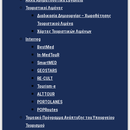
Άλλα Χρηματοδοτικά Εργαλεία
Τουριστικοί Λιμένες
Διαδικασία Δημιουργίας – Χωροθέτησης
Τουριστικού Λιμένα
Χάρτες Τουριστικών Λιμένων
Interreg
BestMed
In-MedTouR
SmartMED
GEOSTARS
RE-CULT
Tourism-e
ALTTOUR
PORTOLANES
POPRoutes
Τομεακό Πρόγραμμα Ανάπτυξης του Υπουργείου
Τουρισμού