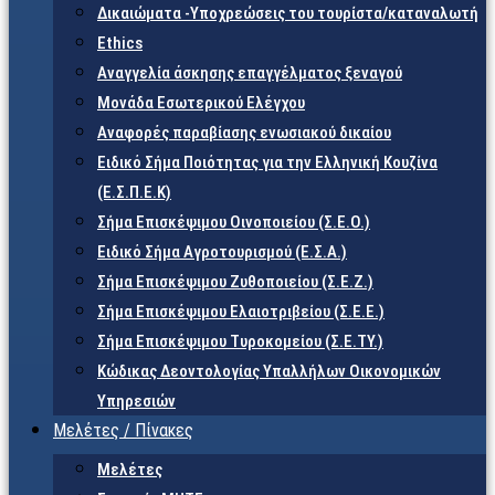
Δικαιώματα -Υποχρεώσεις του τουρίστα/καταναλωτή
Ethics
Αναγγελία άσκησης επαγγέλματος ξεναγού
Μονάδα Εσωτερικού Ελέγχου
Αναφορές παραβίασης ενωσιακού δικαίου
Ειδικό Σήμα Ποιότητας για την Ελληνική Κουζίνα
(Ε.Σ.Π.Ε.Κ)
Σήμα Επισκέψιμου Οινοποιείου (Σ.Ε.Ο.)
Ειδικό Σήμα Αγροτουρισμού (Ε.Σ.Α.)
Σήμα Επισκέψιμου Ζυθοποιείου (Σ.Ε.Ζ.)
Σήμα Επισκέψιμου Ελαιοτριβείου (Σ.Ε.Ε.)
Σήμα Επισκέψιμου Τυροκομείου (Σ.Ε.TY.)
Κώδικας Δεοντολογίας Υπαλλήλων Οικονομικών
Υπηρεσιών
Μελέτες / Πίνακες
Μελέτες