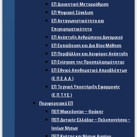
ΕΠ Διοικητική Μεταρρύθμιση
ΕΠ Ψηφιακή Σύγκλιση
ΕΠ Ανταγωνιστικότητα και
Επιχειρηματικότητα
ΕΠ Ανάπτυξη Ανθρώπινου Δυναμικού
ΕΠ Εκπαίδευση και Δια Βίου Μάθηση
ΕΠ Περιβάλλον και Αειφόρος Ανάπτυξη
ΕΠ Ενίσχυση της Προσπελασιμότητας
ΕΠ Εθνικό Αποθεματικό Απροβλέπτων
(Ε.Π.Ε.Α.Α.)
ΕΠ Τεχνική Υποστήριξη Εφαρμογής
(Ε.Π.Τ.Υ.Ε.)
Περιφερειακά ΕΠ
ΠΕΠ Μακεδονίας – Θράκης
ΠΕΠ Δυτικής Ελλάδας – Πελοποννήσου –
Ιονίων Νήσων
ΠΕΠ Κρήτης και Νήσων Αιγαίου