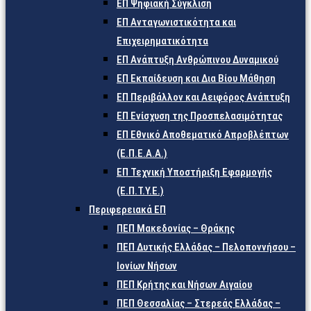
ΕΠ Ψηφιακή Σύγκλιση
ΕΠ Ανταγωνιστικότητα και
Επιχειρηματικότητα
ΕΠ Ανάπτυξη Ανθρώπινου Δυναμικού
ΕΠ Εκπαίδευση και Δια Βίου Μάθηση
ΕΠ Περιβάλλον και Αειφόρος Ανάπτυξη
ΕΠ Ενίσχυση της Προσπελασιμότητας
ΕΠ Εθνικό Αποθεματικό Απροβλέπτων
(Ε.Π.Ε.Α.Α.)
ΕΠ Τεχνική Υποστήριξη Εφαρμογής
(Ε.Π.Τ.Υ.Ε.)
Περιφερειακά ΕΠ
ΠΕΠ Μακεδονίας – Θράκης
ΠΕΠ Δυτικής Ελλάδας – Πελοποννήσου –
Ιονίων Νήσων
ΠΕΠ Κρήτης και Νήσων Αιγαίου
ΠΕΠ Θεσσαλίας – Στερεάς Ελλάδας –