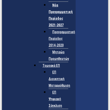
Νέα
Προγραμματική
Περίοδος
2021-2027
Προγραμματική
Περίοδος
2014-2020
Μητρώο
Προμηθευτών
Τομεακά ΕΠ
ΕΠ
Διοικητική
Μεταρρύθμιση
ΕΠ
Ψηφιακή
Σύγκλιση