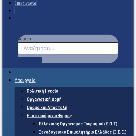
Επικοινωνία
Search
Υπουργείο
Πολιτική Ηγεσία
Οργανωτική Δομή
Όραμα και Αποστολή
Εποπτευόμενοι Φορείς
Eλληνικός Οργανισμός Τουρισμού (Ε.Ο.Τ)
Ξενοδοχειακό Επιμελητήριο Ελλάδος (Ξ.Ε.Ε.)