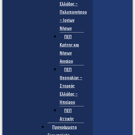
Ελλάδας –
Πελοποννήσου
– Ιονίων
Νήσων
ΠΕΠ
Κρήτης και
Νήσων
Αιγαίου
ΠΕΠ
Θεσσαλίας –
Στερεάς
Ελλάδας –
Ηπείρου
ΠΕΠ
Αττικής
Προγράμματα