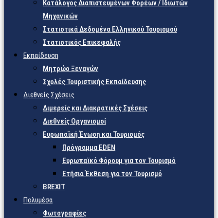
Κατάλογος Διαπιστευμένων Φορέων / Ιδιωτών
Μηχανικών
Στατιστικά Δεδομένα Ελληνικού Τουρισμού
Στατιστικός Επικεφαλής
Εκπαίδευση
Μητρώο Ξεναγών
Σχολές Τουριστικής Εκπαίδευσης
Διεθνείς Σχέσεις
Διμερείς και Διακρατικές Σχέσεις
Διεθνείς Οργανισμοί
Ευρωπαϊκή Ένωση και Τουρισμός
Πρόγραμμα EDEN
Ευρωπαϊκό Φόρουμ για τον Τουρισμό
Ετήσια Έκθεση για τον Τουρισμό
BREXIT
Πολυμέσα
Φωτογραφίες