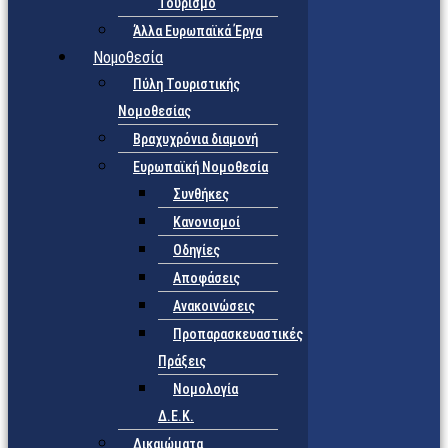
Τουρισμό
Άλλα Ευρωπαϊκά Έργα
Νομοθεσία
Πύλη Τουριστικής
Νομοθεσίας
Βραχυχρόνια διαμονή
Ευρωπαϊκή Νομοθεσία
Συνθήκες
Κανονισμοί
Οδηγίες
Αποφάσεις
Ανακοινώσεις
Προπαρασκευαστικές
Πράξεις
Νομολογία
Δ.Ε.Κ.
Δικαιώματα