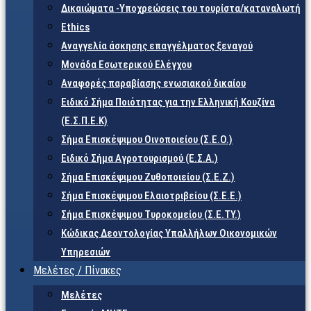
Δικαιώματα -Υποχρεώσεις του τουρίστα/καταναλωτή
Ethics
Αναγγελία άσκησης επαγγέλματος ξεναγού
Μονάδα Εσωτερικού Ελέγχου
Αναφορές παραβίασης ενωσιακού δικαίου
Ειδικό Σήμα Ποιότητας για την Ελληνική Κουζίνα
(Ε.Σ.Π.Ε.Κ)
Σήμα Επισκέψιμου Οινοποιείου (Σ.Ε.Ο.)
Ειδικό Σήμα Αγροτουρισμού (Ε.Σ.Α.)
Σήμα Επισκέψιμου Ζυθοποιείου (Σ.Ε.Ζ.)
Σήμα Επισκέψιμου Ελαιοτριβείου (Σ.Ε.Ε.)
Σήμα Επισκέψιμου Τυροκομείου (Σ.Ε.TY.)
Κώδικας Δεοντολογίας Υπαλλήλων Οικονομικών
Υπηρεσιών
Μελέτες / Πίνακες
Μελέτες