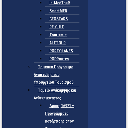
In-MedTouR
SmartMED
GEOSTARS
RE-CULT
Tourism-e
ALTTOUR
PORTOLANES
POPRoutes
Τομεακό Πρόγραμμα
Ανάπτυξης του
Υπουργείου Τουρισμού
Ταμείο Ανάκαμψης και
Ανθεκτικότητας
Δράση 16921 –
Προγράμματα
κατάρτισης στον