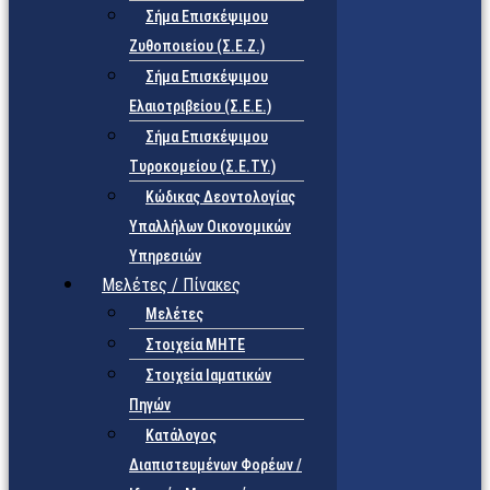
Σήμα Επισκέψιμου
Ζυθοποιείου (Σ.Ε.Ζ.)
Σήμα Επισκέψιμου
Ελαιοτριβείου (Σ.Ε.Ε.)
Σήμα Επισκέψιμου
Τυροκομείου (Σ.Ε.TY.)
Κώδικας Δεοντολογίας
Υπαλλήλων Οικονομικών
Υπηρεσιών
Μελέτες / Πίνακες
Μελέτες
Στοιχεία ΜΗΤΕ
Στοιχεία Ιαματικών
Πηγών
Κατάλογος
Διαπιστευμένων Φορέων /