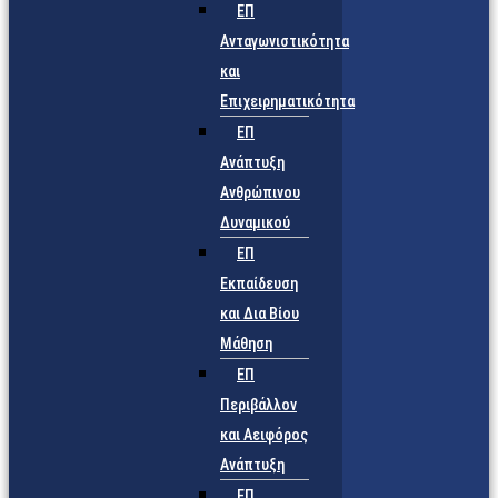
ΕΠ
Ανταγωνιστικότητα
και
Επιχειρηματικότητα
ΕΠ
Ανάπτυξη
Ανθρώπινου
Δυναμικού
ΕΠ
Εκπαίδευση
και Δια Βίου
Μάθηση
ΕΠ
Περιβάλλον
και Αειφόρος
Ανάπτυξη
ΕΠ