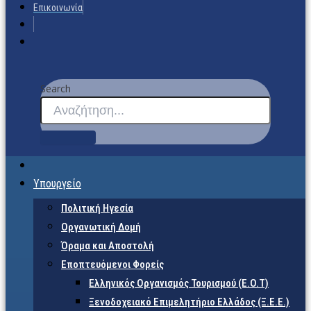
Επικοινωνία
Search
Υπουργείο
Πολιτική Ηγεσία
Οργανωτική Δομή
Όραμα και Αποστολή
Εποπτευόμενοι Φορείς
Eλληνικός Οργανισμός Τουρισμού (Ε.Ο.Τ)
Ξενοδοχειακό Επιμελητήριο Ελλάδος (Ξ.Ε.Ε.)