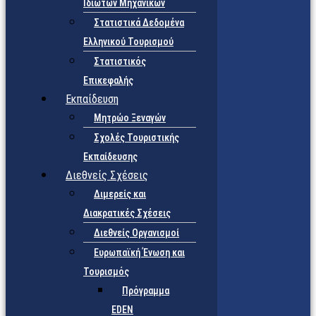
Ιδιωτών Μηχανικών
Στατιστικά Δεδομένα
Ελληνικού Τουρισμού
Στατιστικός
Επικεφαλής
Εκπαίδευση
Μητρώο Ξεναγών
Σχολές Τουριστικής
Εκπαίδευσης
Διεθνείς Σχέσεις
Διμερείς και
Διακρατικές Σχέσεις
Διεθνείς Οργανισμοί
Ευρωπαϊκή Ένωση και
Τουρισμός
Πρόγραμμα
EDEN