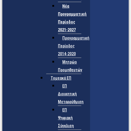
Νέα
Προγραμματική
Περίοδος
2021-2027
Προγραμματική
Περίοδος
2014-2020
Μητρώο
Προμηθευτών
Τομεακά ΕΠ
ΕΠ
Διοικητική
Μεταρρύθμιση
ΕΠ
Ψηφιακή
Σύγκλιση