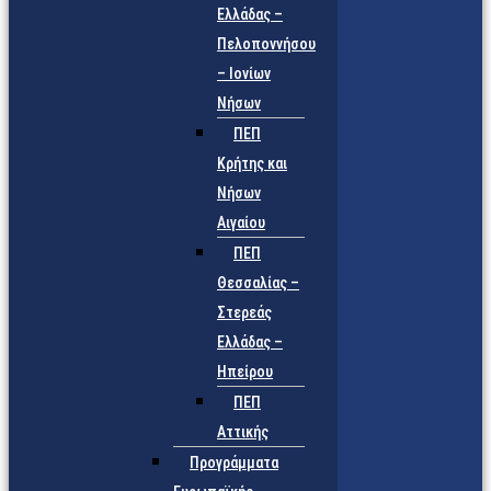
Ελλάδας –
Πελοποννήσου
– Ιονίων
Νήσων
ΠΕΠ
Κρήτης και
Νήσων
Αιγαίου
ΠΕΠ
Θεσσαλίας –
Στερεάς
Ελλάδας –
Ηπείρου
ΠΕΠ
Αττικής
Προγράμματα