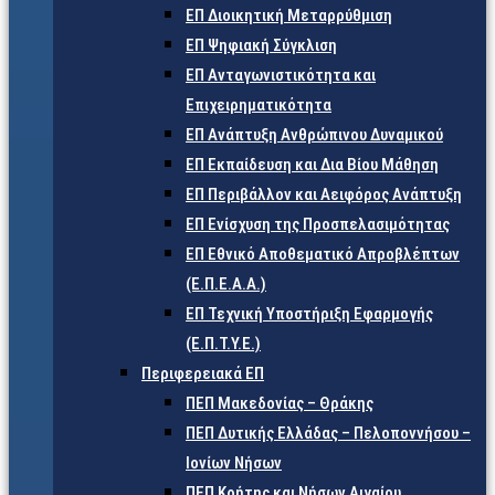
ΕΠ Διοικητική Μεταρρύθμιση
ΕΠ Ψηφιακή Σύγκλιση
ΕΠ Ανταγωνιστικότητα και
Επιχειρηματικότητα
ΕΠ Ανάπτυξη Ανθρώπινου Δυναμικού
ΕΠ Εκπαίδευση και Δια Βίου Μάθηση
ΕΠ Περιβάλλον και Αειφόρος Ανάπτυξη
ΕΠ Ενίσχυση της Προσπελασιμότητας
ΕΠ Εθνικό Αποθεματικό Απροβλέπτων
(Ε.Π.Ε.Α.Α.)
ΕΠ Τεχνική Υποστήριξη Εφαρμογής
(Ε.Π.Τ.Υ.Ε.)
Περιφερειακά ΕΠ
ΠΕΠ Μακεδονίας – Θράκης
ΠΕΠ Δυτικής Ελλάδας – Πελοποννήσου –
Ιονίων Νήσων
ΠΕΠ Κρήτης και Νήσων Αιγαίου