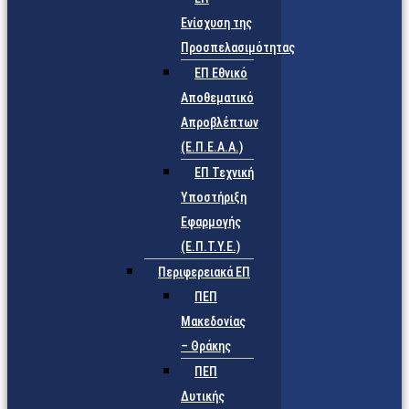
Ενίσχυση της
Προσπελασιμότητας
ΕΠ Εθνικό
Αποθεματικό
Απροβλέπτων
(Ε.Π.Ε.Α.Α.)
ΕΠ Τεχνική
Υποστήριξη
Εφαρμογής
(Ε.Π.Τ.Υ.Ε.)
Περιφερειακά ΕΠ
ΠΕΠ
Μακεδονίας
– Θράκης
ΠΕΠ
Δυτικής