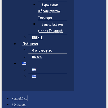
Ευρωπαϊκό
Φόρουμ για τον
Τουρισμό
Ετήσια Έκθεση
για τον Τουρισμό
BREXIT
Πολυμέσα
Φωτογραφίες
Βίντεο
Ημερολόγιο
Σύνδεσμοι