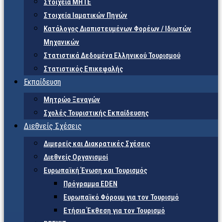
Στοιχεία ΜΗΤΕ
Στοιχεία Ιαματικών Πηγών
Κατάλογος Διαπιστευμένων Φορέων / Ιδιωτών
Μηχανικών
Στατιστικά Δεδομένα Ελληνικού Τουρισμού
Στατιστικός Επικεφαλής
Εκπαίδευση
Μητρώο Ξεναγών
Σχολές Τουριστικής Εκπαίδευσης
Διεθνείς Σχέσεις
Διμερείς και Διακρατικές Σχέσεις
Διεθνείς Οργανισμοί
Ευρωπαϊκή Ένωση και Τουρισμός
Πρόγραμμα EDEN
Ευρωπαϊκό Φόρουμ για τον Τουρισμό
Ετήσια Έκθεση για τον Τουρισμό