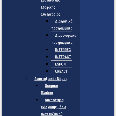
Ευρωπαϊκής
Εδαφικής
Συνεργασίας
Διακρατικά
προγράμματα
Διασυνοριακά
προγράμματα
INTERREG
INTERACT
ESPON
URBACT
Αναπτυξιακός Νόμος
Θεσμικό
Πλαίσιο
Δυνατότητα
ενίσχυσης μέσω
αναπτυξιακού