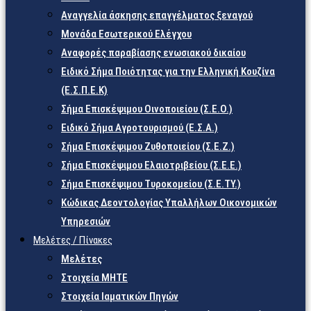
Αναγγελία άσκησης επαγγέλματος ξεναγού
Μονάδα Εσωτερικού Ελέγχου
Αναφορές παραβίασης ενωσιακού δικαίου
Ειδικό Σήμα Ποιότητας για την Ελληνική Κουζίνα
(Ε.Σ.Π.Ε.Κ)
Σήμα Επισκέψιμου Οινοποιείου (Σ.Ε.Ο.)
Ειδικό Σήμα Αγροτουρισμού (Ε.Σ.Α.)
Σήμα Επισκέψιμου Ζυθοποιείου (Σ.Ε.Ζ.)
Σήμα Επισκέψιμου Ελαιοτριβείου (Σ.Ε.Ε.)
Σήμα Επισκέψιμου Τυροκομείου (Σ.Ε.TY.)
Κώδικας Δεοντολογίας Υπαλλήλων Οικονομικών
Υπηρεσιών
Μελέτες / Πίνακες
Μελέτες
Στοιχεία ΜΗΤΕ
Στοιχεία Ιαματικών Πηγών