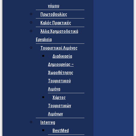
νόμου
Πρωτοβουλίες
Καλές Πρακτικές
Άλλα Χρηματοδοτικά
Εργαλεία
Τουριστικοί Λιμένες
Διαδικασία
Δημιουργίας –
Χωροθέτησης
Τουριστικού
Λιμένα
Χάρτες
Τουριστικών
Λιμένων
Interreg
BestMed