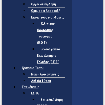
Οργανωτική Δομή
Όραμα και Αποστολή
Εποπτευόμενοι Φορείς
Eλληνικός
Οργανισμός
Τουρισμού
(Ε.Ο.Τ)
Ξενοδοχειακό
Επιμελητήριο
Ελλάδος (Ξ.Ε.Ε.)
Γραφείο Τύπου
Νέα – Ανακοινώσεις
Δελτία Τύπου
Επενδύσεις
ΕΣΠΑ
Επιτελική Δομή