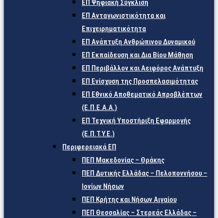
ΕΠ Ψηφιακή Σύγκλιση
ΕΠ Ανταγωνιστικότητα και
Επιχειρηματικότητα
ΕΠ Ανάπτυξη Ανθρώπινου Δυναμικού
ΕΠ Εκπαίδευση και Δια Βίου Μάθηση
ΕΠ Περιβάλλον και Αειφόρος Ανάπτυξη
ΕΠ Ενίσχυση της Προσπελασιμότητας
ΕΠ Εθνικό Αποθεματικό Απροβλέπτων
(Ε.Π.Ε.Α.Α.)
ΕΠ Τεχνική Υποστήριξη Εφαρμογής
(Ε.Π.Τ.Υ.Ε.)
Περιφερειακά ΕΠ
ΠΕΠ Μακεδονίας – Θράκης
ΠΕΠ Δυτικής Ελλάδας – Πελοποννήσου –
Ιονίων Νήσων
ΠΕΠ Κρήτης και Νήσων Αιγαίου
ΠΕΠ Θεσσαλίας – Στερεάς Ελλάδας –