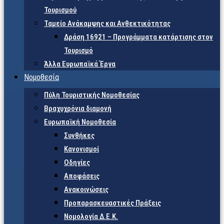
Τουρισμού
Ταμείο Ανάκαμψης και Ανθεκτικότητας
Δράση 16921 – Προγράμματα κατάρτισης στον
Τουρισμό
Άλλα Ευρωπαϊκά Έργα
Νομοθεσία
Πύλη Τουριστικής Νομοθεσίας
Βραχυχρόνια διαμονή
Ευρωπαϊκή Νομοθεσία
Συνθήκες
Κανονισμοί
Οδηγίες
Αποφάσεις
Ανακοινώσεις
Προπαρασκευαστικές Πράξεις
Νομολογία Δ.Ε.Κ.