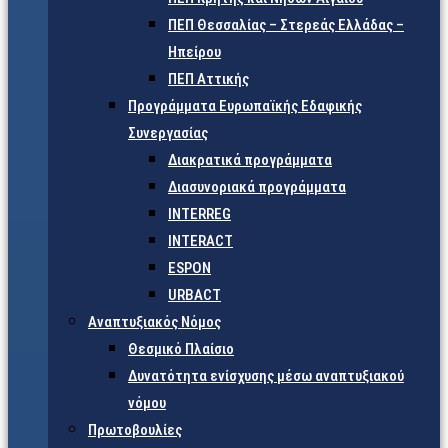
ΠΕΠ Θεσσαλίας – Στερεάς Ελλάδας –
Ηπείρου
ΠΕΠ Αττικής
Προγράμματα Ευρωπαϊκής Εδαφικής
Συνεργασίας
Διακρατικά προγράμματα
Διασυνοριακά προγράμματα
INTERREG
INTERACT
ESPON
URBACT
Αναπτυξιακός Νόμος
Θεσμικό Πλαίσιο
Δυνατότητα ενίσχυσης μέσω αναπτυξιακού
νόμου
Πρωτοβουλίες