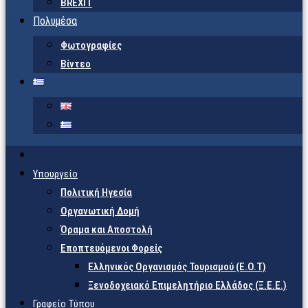
BREXIT
Πολυμέσα
Φωτογραφίες
Βίντεο
Υπουργείο
Πολιτική Ηγεσία
Οργανωτική Δομή
Όραμα και Αποστολή
Εποπτευόμενοι Φορείς
Eλληνικός Οργανισμός Τουρισμού (Ε.Ο.Τ)
Ξενοδοχειακό Επιμελητήριο Ελλάδος (Ξ.Ε.Ε.)
Γραφείο Τύπου