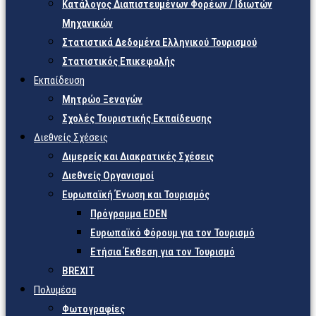
Κατάλογος Διαπιστευμένων Φορέων / Ιδιωτών
Μηχανικών
Στατιστικά Δεδομένα Ελληνικού Τουρισμού
Στατιστικός Επικεφαλής
Εκπαίδευση
Μητρώο Ξεναγών
Σχολές Τουριστικής Εκπαίδευσης
Διεθνείς Σχέσεις
Διμερείς και Διακρατικές Σχέσεις
Διεθνείς Οργανισμοί
Ευρωπαϊκή Ένωση και Τουρισμός
Πρόγραμμα EDEN
Ευρωπαϊκό Φόρουμ για τον Τουρισμό
Ετήσια Έκθεση για τον Τουρισμό
BREXIT
Πολυμέσα
Φωτογραφίες