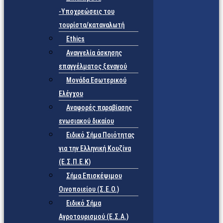
-Υποχρεώσεις του
τουρίστα/καταναλωτή
Ethics
Αναγγελία άσκησης
επαγγέλματος ξεναγού
Μονάδα Εσωτερικού
Ελέγχου
Αναφορές παραβίασης
ενωσιακού δικαίου
Ειδικό Σήμα Ποιότητας
για την Ελληνική Κουζίνα
(Ε.Σ.Π.Ε.Κ)
Σήμα Επισκέψιμου
Οινοποιείου (Σ.Ε.Ο.)
Ειδικό Σήμα
Αγροτουρισμού (Ε.Σ.Α.)