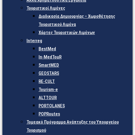
Άλλα Χρηματοδοτικά Εργαλεία
Τουριστικοί Λιμένες
Διαδικασία Δημιουργίας – Χωροθέτησης
Τουριστικού Λιμένα
Χάρτες Τουριστικών Λιμένων
Interreg
BestMed
In-MedTouR
SmartMED
GEOSTARS
RE-CULT
Tourism-e
ALTTOUR
PORTOLANES
POPRoutes
Τομεακό Πρόγραμμα Ανάπτυξης του Υπουργείου
Τουρισμού