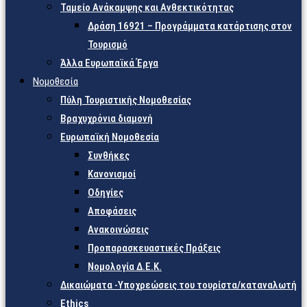
Ταμείο Ανάκαμψης και Ανθεκτικότητας
Δράση 16921 – Προγράμματα κατάρτισης στον
Τουρισμό
Άλλα Ευρωπαϊκά Έργα
Νομοθεσία
Πύλη Τουριστικής Νομοθεσίας
Βραχυχρόνια διαμονή
Ευρωπαϊκή Νομοθεσία
Συνθήκες
Κανονισμοί
Οδηγίες
Αποφάσεις
Ανακοινώσεις
Προπαρασκευαστικές Πράξεις
Νομολογία Δ.Ε.Κ.
Δικαιώματα -Υποχρεώσεις του τουρίστα/καταναλωτή
Ethics