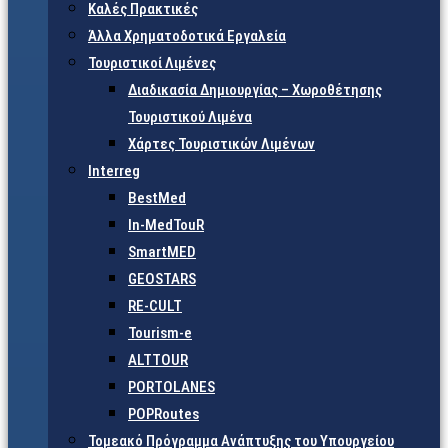
Καλές Πρακτικές
Άλλα Χρηματοδοτικά Εργαλεία
Τουριστικοί Λιμένες
Διαδικασία Δημιουργίας – Χωροθέτησης
Τουριστικού Λιμένα
Χάρτες Τουριστικών Λιμένων
Interreg
BestMed
In-MedTouR
SmartMED
GEOSTARS
RE-CULT
Tourism-e
ALTTOUR
PORTOLANES
POPRoutes
Τομεακό Πρόγραμμα Ανάπτυξης του Υπουργείου