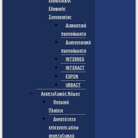
Ευρωπαϊκής
Εδαφικής
Συνεργασίας
Διακρατικά
προγράμματα
Διασυνοριακά
προγράμματα
INTERREG
INTERACT
ESPON
URBACT
Αναπτυξιακός Νόμος
Θεσμικό
Πλαίσιο
Δυνατότητα
ενίσχυσης μέσω
αναπτυξιακού