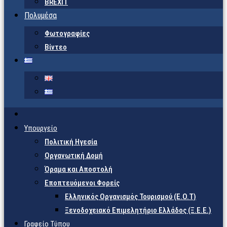
BREXIT
Πολυμέσα
Φωτογραφίες
Βίντεο
Υπουργείο
Πολιτική Ηγεσία
Οργανωτική Δομή
Όραμα και Αποστολή
Εποπτευόμενοι Φορείς
Eλληνικός Οργανισμός Τουρισμού (Ε.Ο.Τ)
Ξενοδοχειακό Επιμελητήριο Ελλάδος (Ξ.Ε.Ε.)
Γραφείο Τύπου