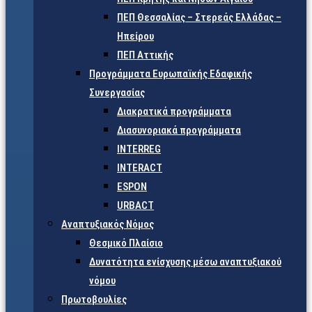
ΠΕΠ Θεσσαλίας – Στερεάς Ελλάδας –
Ηπείρου
ΠΕΠ Αττικής
Προγράμματα Ευρωπαϊκής Εδαφικής
Συνεργασίας
Διακρατικά προγράμματα
Διασυνοριακά προγράμματα
INTERREG
INTERACT
ESPON
URBACT
Αναπτυξιακός Νόμος
Θεσμικό Πλαίσιο
Δυνατότητα ενίσχυσης μέσω αναπτυξιακού
νόμου
Πρωτοβουλίες