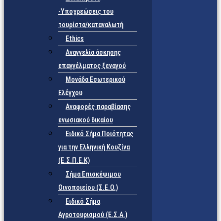
-Υποχρεώσεις του
τουρίστα/καταναλωτή
Ethics
Αναγγελία άσκησης
επαγγέλματος ξεναγού
Μονάδα Εσωτερικού
Ελέγχου
Αναφορές παραβίασης
ενωσιακού δικαίου
Ειδικό Σήμα Ποιότητας
για την Ελληνική Κουζίνα
(Ε.Σ.Π.Ε.Κ)
Σήμα Επισκέψιμου
Οινοποιείου (Σ.Ε.Ο.)
Ειδικό Σήμα
Αγροτουρισμού (Ε.Σ.Α.)