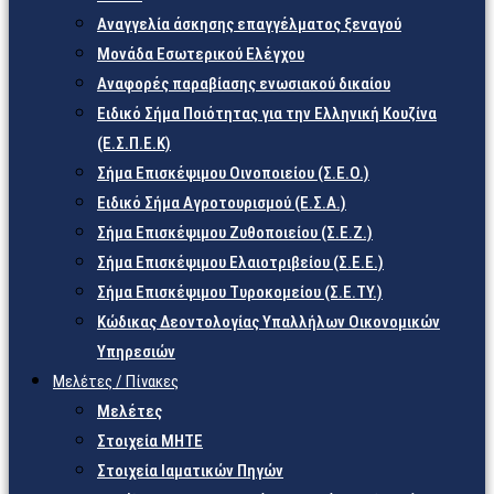
Αναγγελία άσκησης επαγγέλματος ξεναγού
Μονάδα Εσωτερικού Ελέγχου
Αναφορές παραβίασης ενωσιακού δικαίου
Ειδικό Σήμα Ποιότητας για την Ελληνική Κουζίνα
(Ε.Σ.Π.Ε.Κ)
Σήμα Επισκέψιμου Οινοποιείου (Σ.Ε.Ο.)
Ειδικό Σήμα Αγροτουρισμού (Ε.Σ.Α.)
Σήμα Επισκέψιμου Ζυθοποιείου (Σ.Ε.Ζ.)
Σήμα Επισκέψιμου Ελαιοτριβείου (Σ.Ε.Ε.)
Σήμα Επισκέψιμου Τυροκομείου (Σ.Ε.TY.)
Κώδικας Δεοντολογίας Υπαλλήλων Οικονομικών
Υπηρεσιών
Μελέτες / Πίνακες
Μελέτες
Στοιχεία ΜΗΤΕ
Στοιχεία Ιαματικών Πηγών