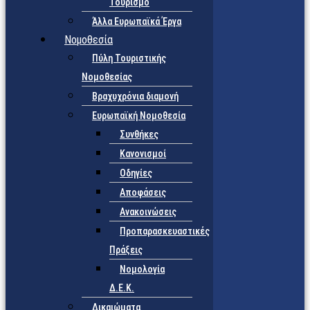
Τουρισμό
Άλλα Ευρωπαϊκά Έργα
Νομοθεσία
Πύλη Τουριστικής
Νομοθεσίας
Βραχυχρόνια διαμονή
Ευρωπαϊκή Νομοθεσία
Συνθήκες
Κανονισμοί
Οδηγίες
Αποφάσεις
Ανακοινώσεις
Προπαρασκευαστικές
Πράξεις
Νομολογία
Δ.Ε.Κ.
Δικαιώματα