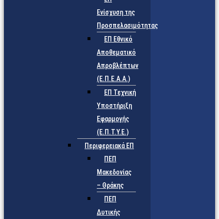
Ενίσχυση της
Προσπελασιμότητας
ΕΠ Εθνικό
Αποθεματικό
Απροβλέπτων
(Ε.Π.Ε.Α.Α.)
ΕΠ Τεχνική
Υποστήριξη
Εφαρμογής
(Ε.Π.Τ.Υ.Ε.)
Περιφερειακά ΕΠ
ΠΕΠ
Μακεδονίας
– Θράκης
ΠΕΠ
Δυτικής