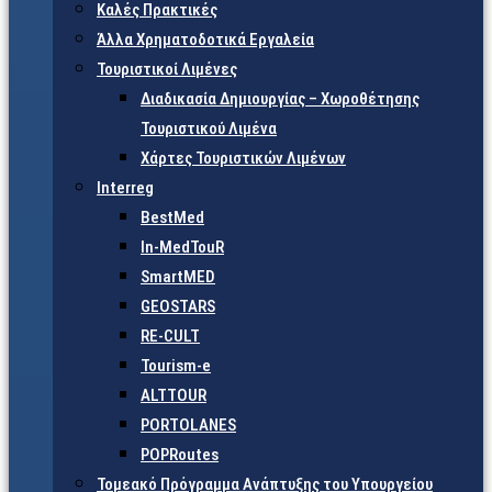
Καλές Πρακτικές
Άλλα Χρηματοδοτικά Εργαλεία
Τουριστικοί Λιμένες
Διαδικασία Δημιουργίας – Χωροθέτησης
Τουριστικού Λιμένα
Χάρτες Τουριστικών Λιμένων
Interreg
BestMed
In-MedTouR
SmartMED
GEOSTARS
RE-CULT
Tourism-e
ALTTOUR
PORTOLANES
POPRoutes
Τομεακό Πρόγραμμα Ανάπτυξης του Υπουργείου