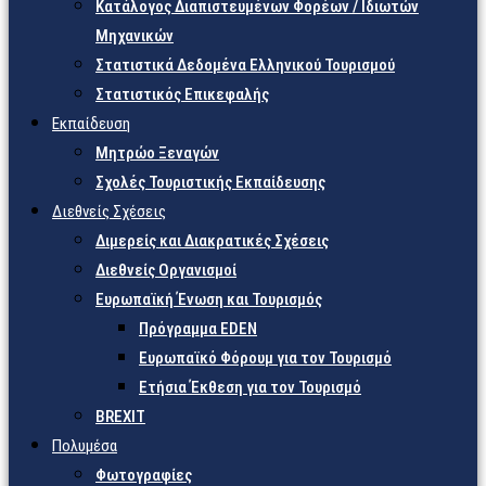
Κατάλογος Διαπιστευμένων Φορέων / Ιδιωτών
Μηχανικών
Στατιστικά Δεδομένα Ελληνικού Τουρισμού
Στατιστικός Επικεφαλής
Εκπαίδευση
Μητρώο Ξεναγών
Σχολές Τουριστικής Εκπαίδευσης
Διεθνείς Σχέσεις
Διμερείς και Διακρατικές Σχέσεις
Διεθνείς Οργανισμοί
Ευρωπαϊκή Ένωση και Τουρισμός
Πρόγραμμα EDEN
Ευρωπαϊκό Φόρουμ για τον Τουρισμό
Ετήσια Έκθεση για τον Τουρισμό
BREXIT
Πολυμέσα
Φωτογραφίες