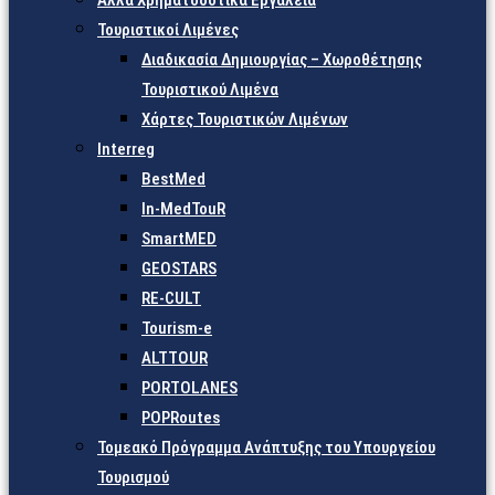
Άλλα Χρηματοδοτικά Εργαλεία
Τουριστικοί Λιμένες
Διαδικασία Δημιουργίας – Χωροθέτησης
Τουριστικού Λιμένα
Χάρτες Τουριστικών Λιμένων
Interreg
BestMed
In-MedTouR
SmartMED
GEOSTARS
RE-CULT
Tourism-e
ALTTOUR
PORTOLANES
POPRoutes
Τομεακό Πρόγραμμα Ανάπτυξης του Υπουργείου
Τουρισμού