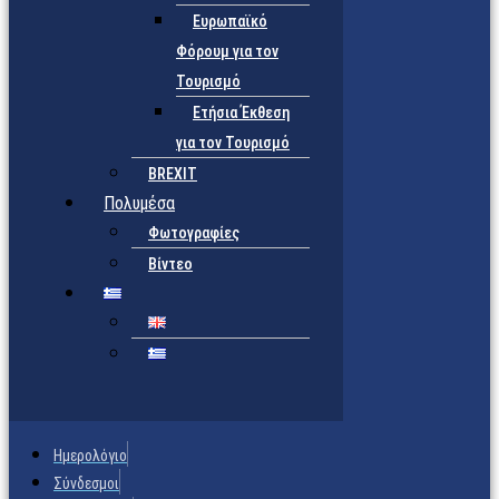
Ευρωπαϊκό
Φόρουμ για τον
Τουρισμό
Ετήσια Έκθεση
για τον Τουρισμό
BREXIT
Πολυμέσα
Φωτογραφίες
Βίντεο
Ημερολόγιο
Σύνδεσμοι