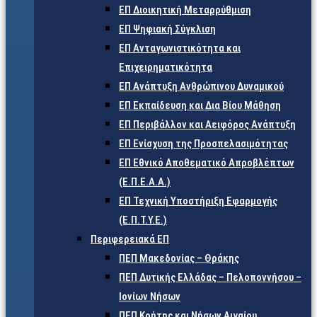
ΕΠ Διοικητική Μεταρρύθμιση
ΕΠ Ψηφιακή Σύγκλιση
ΕΠ Ανταγωνιστικότητα και
Επιχειρηματικότητα
ΕΠ Ανάπτυξη Ανθρώπινου Δυναμικού
ΕΠ Εκπαίδευση και Δια Βίου Μάθηση
ΕΠ Περιβάλλον και Αειφόρος Ανάπτυξη
ΕΠ Ενίσχυση της Προσπελασιμότητας
ΕΠ Εθνικό Αποθεματικό Απροβλέπτων
(Ε.Π.Ε.Α.Α.)
ΕΠ Τεχνική Υποστήριξη Εφαρμογής
(Ε.Π.Τ.Υ.Ε.)
Περιφερειακά ΕΠ
ΠΕΠ Μακεδονίας – Θράκης
ΠΕΠ Δυτικής Ελλάδας – Πελοποννήσου –
Ιονίων Νήσων
ΠΕΠ Κρήτης και Νήσων Αιγαίου