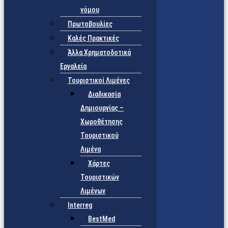
νόμου
Πρωτοβουλίες
Καλές Πρακτικές
Άλλα Χρηματοδοτικά
Εργαλεία
Τουριστικοί Λιμένες
Διαδικασία
Δημιουργίας –
Χωροθέτησης
Τουριστικού
Λιμένα
Χάρτες
Τουριστικών
Λιμένων
Interreg
BestMed