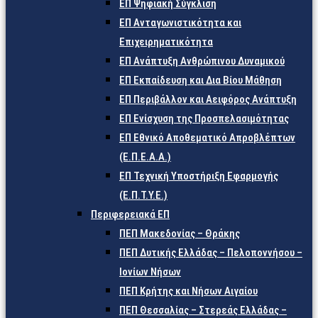
ΕΠ Ψηφιακή Σύγκλιση
ΕΠ Ανταγωνιστικότητα και
Επιχειρηματικότητα
ΕΠ Ανάπτυξη Ανθρώπινου Δυναμικού
ΕΠ Εκπαίδευση και Δια Βίου Μάθηση
ΕΠ Περιβάλλον και Αειφόρος Ανάπτυξη
ΕΠ Ενίσχυση της Προσπελασιμότητας
ΕΠ Εθνικό Αποθεματικό Απροβλέπτων
(Ε.Π.Ε.Α.Α.)
ΕΠ Τεχνική Υποστήριξη Εφαρμογής
(Ε.Π.Τ.Υ.Ε.)
Περιφερειακά ΕΠ
ΠΕΠ Μακεδονίας – Θράκης
ΠΕΠ Δυτικής Ελλάδας – Πελοποννήσου –
Ιονίων Νήσων
ΠΕΠ Κρήτης και Νήσων Αιγαίου
ΠΕΠ Θεσσαλίας – Στερεάς Ελλάδας –