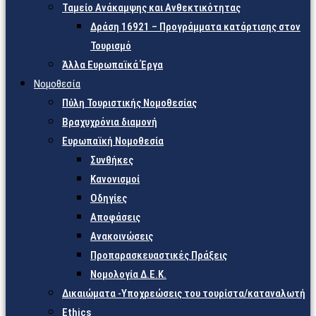
Ταμείο Ανάκαμψης και Ανθεκτικότητας
Δράση 16921 – Προγράμματα κατάρτισης στον
Τουρισμό
Άλλα Ευρωπαϊκά Έργα
Νομοθεσία
Πύλη Τουριστικής Νομοθεσίας
Βραχυχρόνια διαμονή
Ευρωπαϊκή Νομοθεσία
Συνθήκες
Κανονισμοί
Οδηγίες
Αποφάσεις
Ανακοινώσεις
Προπαρασκευαστικές Πράξεις
Νομολογία Δ.Ε.Κ.
Δικαιώματα -Υποχρεώσεις του τουρίστα/καταναλωτή
Ethics