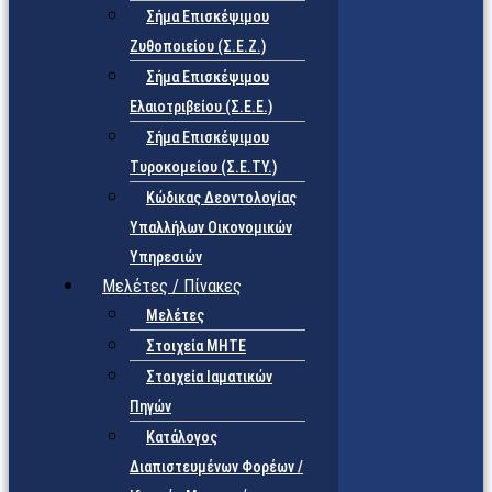
Σήμα Επισκέψιμου
Ζυθοποιείου (Σ.Ε.Ζ.)
Σήμα Επισκέψιμου
Ελαιοτριβείου (Σ.Ε.Ε.)
Σήμα Επισκέψιμου
Τυροκομείου (Σ.Ε.TY.)
Κώδικας Δεοντολογίας
Υπαλλήλων Οικονομικών
Υπηρεσιών
Μελέτες / Πίνακες
Μελέτες
Στοιχεία ΜΗΤΕ
Στοιχεία Ιαματικών
Πηγών
Κατάλογος
Διαπιστευμένων Φορέων /