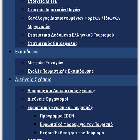
Στοιχεία ΜΗΤΕ
Στοιχεία Ιαματικών Πηγών
Κατάλογος Διαπιστευμένων Φορέων / Ιδιωτών
Μηχανικών
Στατιστικά Δεδομένα Ελληνικού Τουρισμού
Στατιστικός Επικεφαλής
Εκπαίδευση
Μητρώο Ξεναγών
Σχολές Τουριστικής Εκπαίδευσης
Διεθνείς Σχέσεις
Διμερείς και Διακρατικές Σχέσεις
Διεθνείς Οργανισμοί
Ευρωπαϊκή Ένωση και Τουρισμός
Πρόγραμμα EDEN
Ευρωπαϊκό Φόρουμ για τον Τουρισμό
Ετήσια Έκθεση για τον Τουρισμό