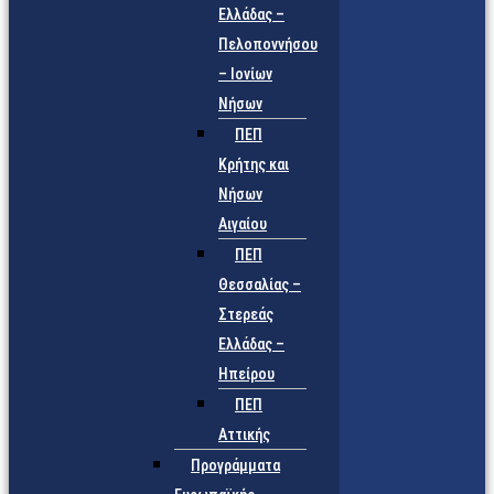
Ελλάδας –
Πελοποννήσου
– Ιονίων
Νήσων
ΠΕΠ
Κρήτης και
Νήσων
Αιγαίου
ΠΕΠ
Θεσσαλίας –
Στερεάς
Ελλάδας –
Ηπείρου
ΠΕΠ
Αττικής
Προγράμματα