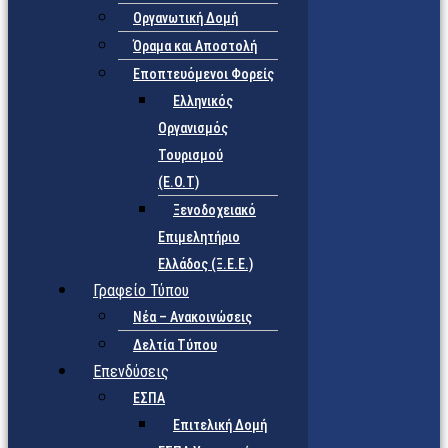
Οργανωτική Δομή
Όραμα και Αποστολή
Εποπτευόμενοι Φορείς
Eλληνικός
Οργανισμός
Τουρισμού
(Ε.Ο.Τ)
Ξενοδοχειακό
Επιμελητήριο
Ελλάδος (Ξ.Ε.Ε.)
Γραφείο Τύπου
Νέα – Ανακοινώσεις
Δελτία Τύπου
Επενδύσεις
ΕΣΠΑ
Επιτελική Δομή