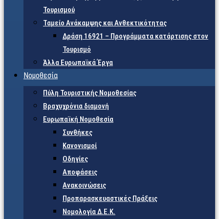
Τουρισμού
Ταμείο Ανάκαμψης και Ανθεκτικότητας
Δράση 16921 – Προγράμματα κατάρτισης στον
Τουρισμό
Άλλα Ευρωπαϊκά Έργα
Νομοθεσία
Πύλη Τουριστικής Νομοθεσίας
Βραχυχρόνια διαμονή
Ευρωπαϊκή Νομοθεσία
Συνθήκες
Κανονισμοί
Οδηγίες
Αποφάσεις
Ανακοινώσεις
Προπαρασκευαστικές Πράξεις
Νομολογία Δ.Ε.Κ.