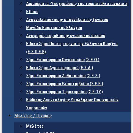
Δικαιώματα -Υποχρεώσεις του τουρίστα/καταναλωτή
Ethics
Αναγγελία άσκησης επαγγέλματος ξεναγού
Μονάδα Εσωτερικού Ελέγχου
Αναφορές παραβίασης ενωσιακού δικαίου
Ειδικό Σήμα Ποιότητας για την Ελληνική Κουζίνα
(Ε.Σ.Π.Ε.Κ)
Σήμα Επισκέψιμου Οινοποιείου (Σ.Ε.Ο.)
Ειδικό Σήμα Αγροτουρισμού (Ε.Σ.Α.)
Σήμα Επισκέψιμου Ζυθοποιείου (Σ.Ε.Ζ.)
Σήμα Επισκέψιμου Ελαιοτριβείου (Σ.Ε.Ε.)
Σήμα Επισκέψιμου Τυροκομείου (Σ.Ε.TY.)
Κώδικας Δεοντολογίας Υπαλλήλων Οικονομικών
Υπηρεσιών
Μελέτες / Πίνακες
Μελέτες