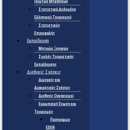
Ιδιωτών Μηχανικών
Στατιστικά Δεδομένα
Ελληνικού Τουρισμού
Στατιστικός
Επικεφαλής
Εκπαίδευση
Μητρώο Ξεναγών
Σχολές Τουριστικής
Εκπαίδευσης
Διεθνείς Σχέσεις
Διμερείς και
Διακρατικές Σχέσεις
Διεθνείς Οργανισμοί
Ευρωπαϊκή Ένωση και
Τουρισμός
Πρόγραμμα
EDEN