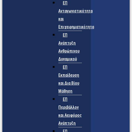
ΕΠ
Ανταγωνιστικότητα
και
Επιχειρηματικότητα
ΕΠ
Ανάπτυξη
Ανθρώπινου
Δυναμικού
ΕΠ
Εκπαίδευση
και Δια Βίου
Μάθηση
ΕΠ
Περιβάλλον
και Αειφόρος
Ανάπτυξη
ΕΠ