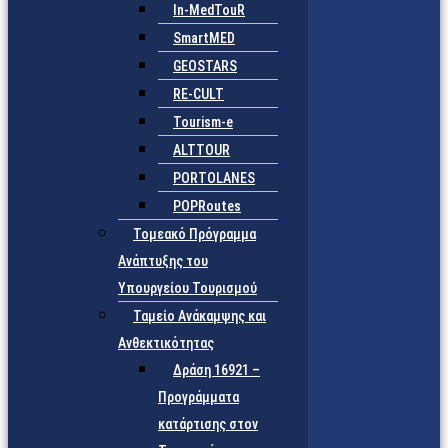
In-MedTouR
SmartMED
GEOSTARS
RE-CULT
Tourism-e
ALTTOUR
PORTOLANES
POPRoutes
Τομεακό Πρόγραμμα
Ανάπτυξης του
Υπουργείου Τουρισμού
Ταμείο Ανάκαμψης και
Ανθεκτικότητας
Δράση 16921 –
Προγράμματα
κατάρτισης στον