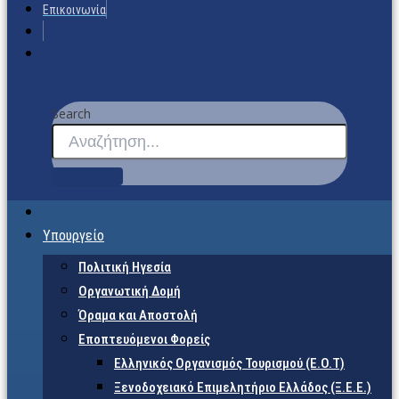
Επικοινωνία
Search
Υπουργείο
Πολιτική Ηγεσία
Οργανωτική Δομή
Όραμα και Αποστολή
Εποπτευόμενοι Φορείς
Eλληνικός Οργανισμός Τουρισμού (Ε.Ο.Τ)
Ξενοδοχειακό Επιμελητήριο Ελλάδος (Ξ.Ε.Ε.)