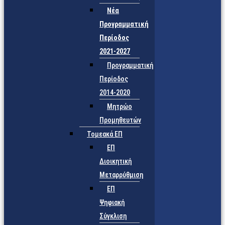
Νέα
Προγραμματική
Περίοδος
2021-2027
Προγραμματική
Περίοδος
2014-2020
Μητρώο
Προμηθευτών
Τομεακά ΕΠ
ΕΠ
Διοικητική
Μεταρρύθμιση
ΕΠ
Ψηφιακή
Σύγκλιση