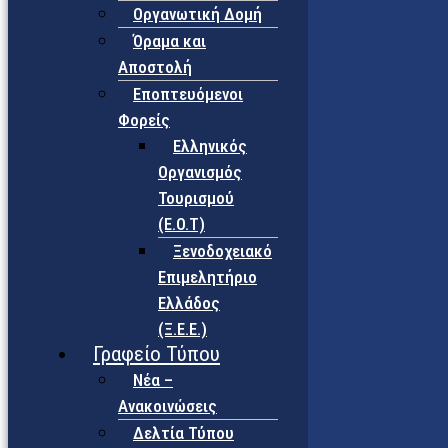
Οργανωτική Δομή
Όραμα και
Αποστολή
Εποπτευόμενοι
Φορείς
Eλληνικός
Οργανισμός
Τουρισμού
(Ε.Ο.Τ)
Ξενοδοχειακό
Επιμελητήριο
Ελλάδος
(Ξ.Ε.Ε.)
Γραφείο Τύπου
Νέα –
Ανακοινώσεις
Δελτία Τύπου