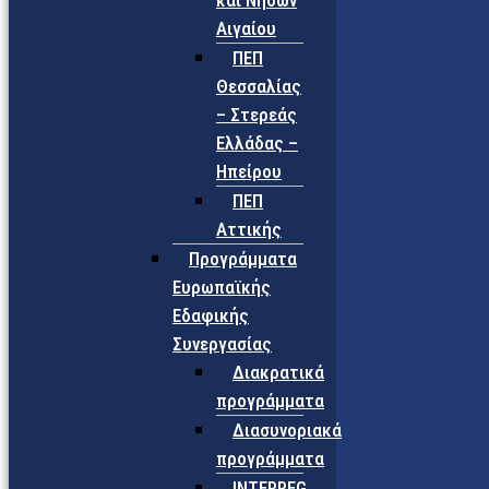
και Νήσων
Αιγαίου
ΠΕΠ
Θεσσαλίας
– Στερεάς
Ελλάδας –
Ηπείρου
ΠΕΠ
Αττικής
Προγράμματα
Ευρωπαϊκής
Εδαφικής
Συνεργασίας
Διακρατικά
προγράμματα
Διασυνοριακά
προγράμματα
INTERREG