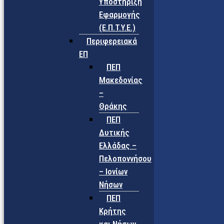
Υποστήριξη
Εφαρμογής
(Ε.Π.Τ.Υ.Ε.)
Περιφερειακά
ΕΠ
ΠΕΠ
Μακεδονίας
–
Θράκης
ΠΕΠ
Δυτικής
Ελλάδας –
Πελοποννήσου
– Ιονίων
Νήσων
ΠΕΠ
Κρήτης