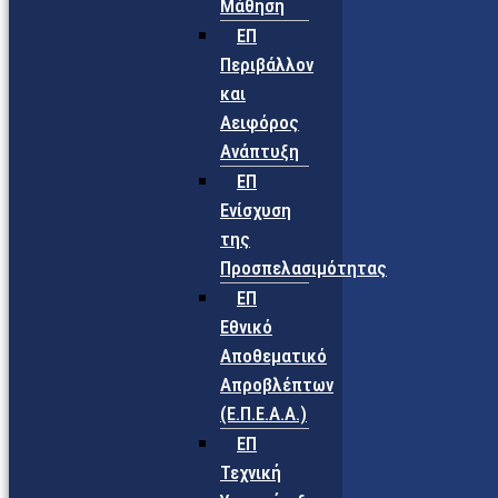
Μάθηση
ΕΠ
Περιβάλλον
και
Αειφόρος
Ανάπτυξη
ΕΠ
Ενίσχυση
της
Προσπελασιμότητας
ΕΠ
Εθνικό
Αποθεματικό
Απροβλέπτων
(Ε.Π.Ε.Α.Α.)
ΕΠ
Τεχνική