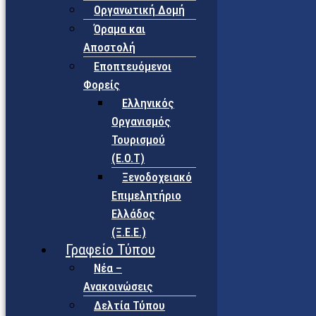
Οργανωτική Δομή
Όραμα και
Αποστολή
Εποπτευόμενοι
Φορείς
Eλληνικός
Οργανισμός
Τουρισμού
(Ε.Ο.Τ)
Ξενοδοχειακό
Επιμελητήριο
Ελλάδος
(Ξ.Ε.Ε.)
Γραφείο Τύπου
Νέα –
Ανακοινώσεις
Δελτία Τύπου