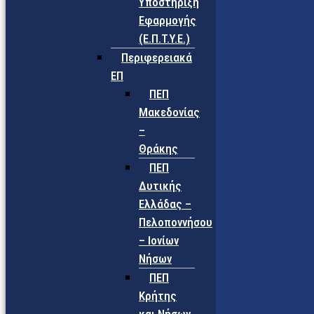
Υποστήριξη
Εφαρμογής
(Ε.Π.Τ.Υ.Ε.)
Περιφερειακά
ΕΠ
ΠΕΠ
Μακεδονίας
–
Θράκης
ΠΕΠ
Δυτικής
Ελλάδας –
Πελοποννήσου
– Ιονίων
Νήσων
ΠΕΠ
Κρήτης