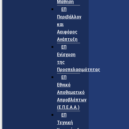
Μάθηση
ΕΠ
Περιβάλλον
και
Αειφόρος
Ανάπτυξη
ΕΠ
Ενίσχυση
της
Προσπελασιμότητας
ΕΠ
Εθνικό
Αποθεματικό
Απροβλέπτων
(Ε.Π.Ε.Α.Α.)
ΕΠ
Τεχνική