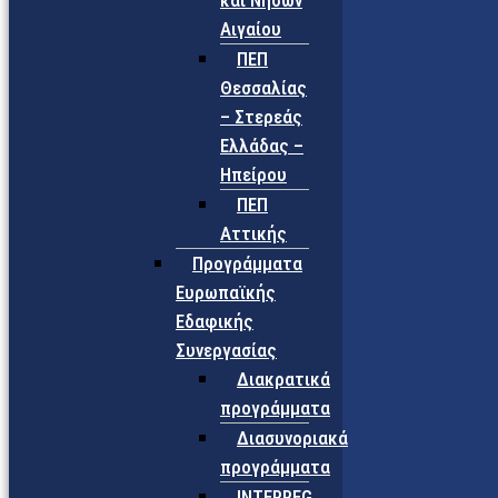
και Νήσων
Αιγαίου
ΠΕΠ
Θεσσαλίας
– Στερεάς
Ελλάδας –
Ηπείρου
ΠΕΠ
Αττικής
Προγράμματα
Ευρωπαϊκής
Εδαφικής
Συνεργασίας
Διακρατικά
προγράμματα
Διασυνοριακά
προγράμματα
INTERREG