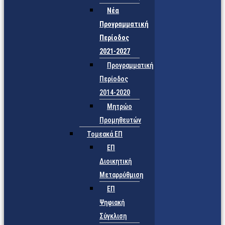
Νέα
Προγραμματική
Περίοδος
2021-2027
Προγραμματική
Περίοδος
2014-2020
Μητρώο
Προμηθευτών
Τομεακά ΕΠ
ΕΠ
Διοικητική
Μεταρρύθμιση
ΕΠ
Ψηφιακή
Σύγκλιση