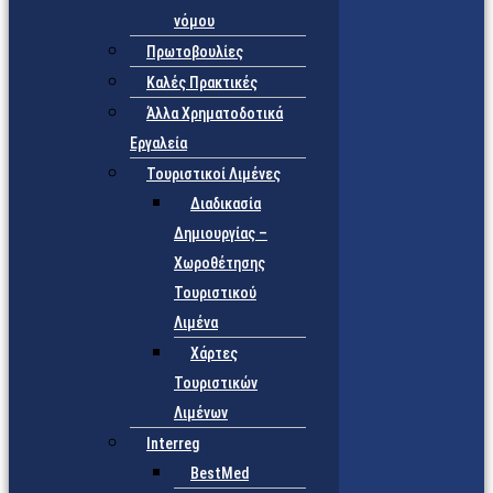
νόμου
Πρωτοβουλίες
Καλές Πρακτικές
Άλλα Χρηματοδοτικά
Εργαλεία
Τουριστικοί Λιμένες
Διαδικασία
Δημιουργίας –
Χωροθέτησης
Τουριστικού
Λιμένα
Χάρτες
Τουριστικών
Λιμένων
Interreg
BestMed