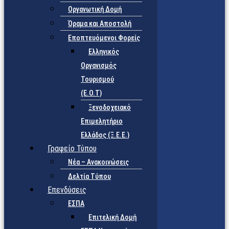
Οργανωτική Δομή
Όραμα και Αποστολή
Εποπτευόμενοι Φορείς
Eλληνικός
Οργανισμός
Τουρισμού
(Ε.Ο.Τ)
Ξενοδοχειακό
Επιμελητήριο
Ελλάδος (Ξ.Ε.Ε.)
Γραφείο Τύπου
Νέα – Ανακοινώσεις
Δελτία Τύπου
Επενδύσεις
ΕΣΠΑ
Επιτελική Δομή