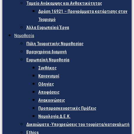
Ταμείο Ανάκαμψης και Ανθεκτικότητας
Δράση 16921 – Προγράμματα κατάρτισης στον
Τουρισμό
Άλλα Ευρωπαϊκά Έργα
Νομοθεσία
Πύλη Τουριστικής Νομοθεσίας
Βραχυχρόνια διαμονή
Ευρωπαϊκή Νομοθεσία
Συνθήκες
Κανονισμοί
Οδηγίες
Αποφάσεις
Ανακοινώσεις
Προπαρασκευαστικές Πράξεις
Νομολογία Δ.Ε.Κ.
Δικαιώματα -Υποχρεώσεις του τουρίστα/καταναλωτή
Ethics