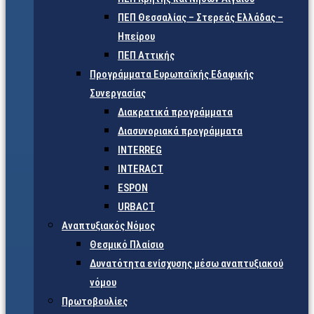
ΠΕΠ Θεσσαλίας – Στερεάς Ελλάδας –
Ηπείρου
ΠΕΠ Αττικής
Προγράμματα Ευρωπαϊκής Εδαφικής
Συνεργασίας
Διακρατικά προγράμματα
Διασυνοριακά προγράμματα
INTERREG
INTERACT
ESPON
URBACT
Αναπτυξιακός Νόμος
Θεσμικό Πλαίσιο
Δυνατότητα ενίσχυσης μέσω αναπτυξιακού
νόμου
Πρωτοβουλίες