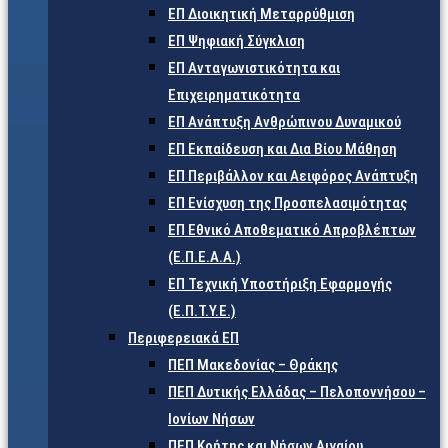
ΕΠ Διοικητική Μεταρρύθμιση
ΕΠ Ψηφιακή Σύγκλιση
ΕΠ Ανταγωνιστικότητα και
Επιχειρηματικότητα
ΕΠ Ανάπτυξη Ανθρώπινου Δυναμικού
ΕΠ Εκπαίδευση και Δια Βίου Μάθηση
ΕΠ Περιβάλλον και Αειφόρος Ανάπτυξη
ΕΠ Ενίσχυση της Προσπελασιμότητας
ΕΠ Εθνικό Αποθεματικό Απροβλέπτων
(Ε.Π.Ε.Α.Α.)
ΕΠ Τεχνική Υποστήριξη Εφαρμογής
(Ε.Π.Τ.Υ.Ε.)
Περιφερειακά ΕΠ
ΠΕΠ Μακεδονίας – Θράκης
ΠΕΠ Δυτικής Ελλάδας – Πελοποννήσου –
Ιονίων Νήσων
ΠΕΠ Κρήτης και Νήσων Αιγαίου