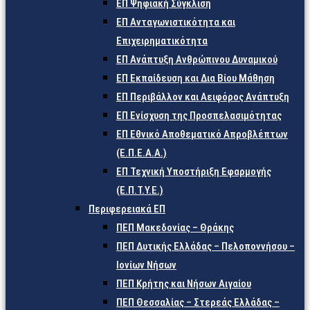
ΕΠ Ψηφιακή Σύγκλιση
ΕΠ Ανταγωνιστικότητα και
Επιχειρηματικότητα
ΕΠ Ανάπτυξη Ανθρώπινου Δυναμικού
ΕΠ Εκπαίδευση και Δια Βίου Μάθηση
ΕΠ Περιβάλλον και Αειφόρος Ανάπτυξη
ΕΠ Ενίσχυση της Προσπελασιμότητας
ΕΠ Εθνικό Αποθεματικό Απροβλέπτων
(Ε.Π.Ε.Α.Α.)
ΕΠ Τεχνική Υποστήριξη Εφαρμογής
(Ε.Π.Τ.Υ.Ε.)
Περιφερειακά ΕΠ
ΠΕΠ Μακεδονίας – Θράκης
ΠΕΠ Δυτικής Ελλάδας – Πελοποννήσου –
Ιονίων Νήσων
ΠΕΠ Κρήτης και Νήσων Αιγαίου
ΠΕΠ Θεσσαλίας – Στερεάς Ελλάδας –