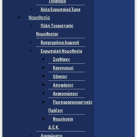
Τουρισμό
Άλλα Ευρωπαϊκά Έργα
Νομοθεσία
Πύλη Τουριστικής
Νομοθεσίας
Βραχυχρόνια διαμονή
Ευρωπαϊκή Νομοθεσία
Συνθήκες
Κανονισμοί
Οδηγίες
Αποφάσεις
Ανακοινώσεις
Προπαρασκευαστικές
Πράξεις
Νομολογία
Δ.Ε.Κ.
Δικαιώματα