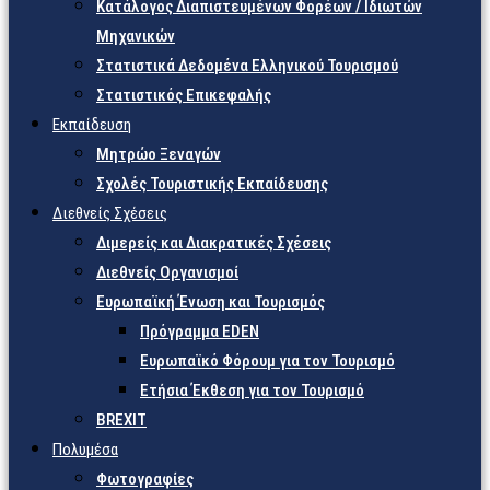
Κατάλογος Διαπιστευμένων Φορέων / Ιδιωτών
Μηχανικών
Στατιστικά Δεδομένα Ελληνικού Τουρισμού
Στατιστικός Επικεφαλής
Εκπαίδευση
Μητρώο Ξεναγών
Σχολές Τουριστικής Εκπαίδευσης
Διεθνείς Σχέσεις
Διμερείς και Διακρατικές Σχέσεις
Διεθνείς Οργανισμοί
Ευρωπαϊκή Ένωση και Τουρισμός
Πρόγραμμα EDEN
Ευρωπαϊκό Φόρουμ για τον Τουρισμό
Ετήσια Έκθεση για τον Τουρισμό
BREXIT
Πολυμέσα
Φωτογραφίες