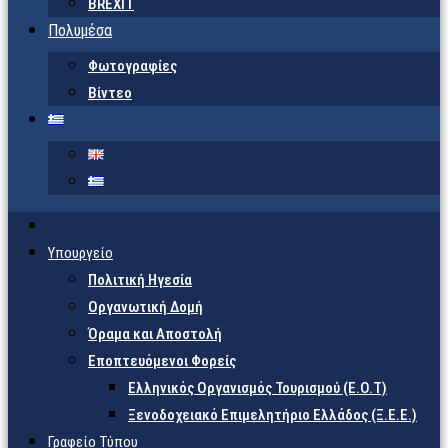
BREXIT
Πολυμέσα
Φωτογραφίες
Βίντεο
Υπουργείο
Πολιτική Ηγεσία
Οργανωτική Δομή
Όραμα και Αποστολή
Εποπτευόμενοι Φορείς
Eλληνικός Οργανισμός Τουρισμού (Ε.Ο.Τ)
Ξενοδοχειακό Επιμελητήριο Ελλάδος (Ξ.Ε.Ε.)
Γραφείο Τύπου