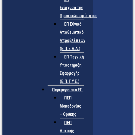
Ενίσχυση της
Προσπελασιμότητας
ΕΠ Εθνικό
Αποθεματικό
Απροβλέπτων
(Ε.Π.Ε.Α.Α.)
ΕΠ Τεχνική
Υποστήριξη
Εφαρμογής
(Ε.Π.Τ.Υ.Ε.)
Περιφερειακά ΕΠ
ΠΕΠ
Μακεδονίας
– Θράκης
ΠΕΠ
Δυτικής