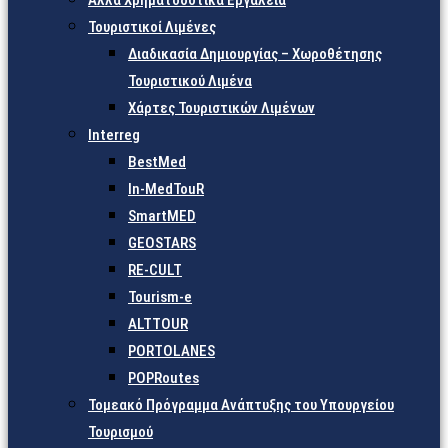
Άλλα Χρηματοδοτικά Εργαλεία
Τουριστικοί Λιμένες
Διαδικασία Δημιουργίας – Χωροθέτησης
Τουριστικού Λιμένα
Χάρτες Τουριστικών Λιμένων
Interreg
BestMed
In-MedTouR
SmartMED
GEOSTARS
RE-CULT
Tourism-e
ALTTOUR
PORTOLANES
POPRoutes
Τομεακό Πρόγραμμα Ανάπτυξης του Υπουργείου
Τουρισμού