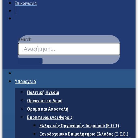
Επικοινωνία
Search
Υπουργείο
Πολιτική Ηγεσία
Οργανωτική Δομή
Όραμα και Αποστολή
Εποπτευόμενοι Φορείς
Eλληνικός Οργανισμός Τουρισμού (Ε.Ο.Τ)
Ξενοδοχειακό Επιμελητήριο Ελλάδος (Ξ.Ε.Ε.)