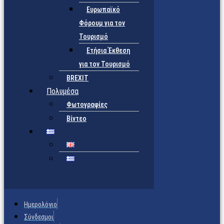
Ευρωπαϊκό
Φόρουμ για τον
Τουρισμό
Ετήσια Έκθεση
για τον Τουρισμό
BREXIT
Πολυμέσα
Φωτογραφίες
Βίντεο
Ημερολόγιο
Σύνδεσμοι