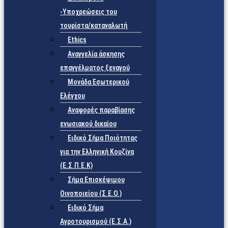
-Υποχρεώσεις του
τουρίστα/καταναλωτή
Ethics
Αναγγελία άσκησης
επαγγέλματος ξεναγού
Μονάδα Εσωτερικού
Ελέγχου
Αναφορές παραβίασης
ενωσιακού δικαίου
Ειδικό Σήμα Ποιότητας
για την Ελληνική Κουζίνα
(Ε.Σ.Π.Ε.Κ)
Σήμα Επισκέψιμου
Οινοποιείου (Σ.Ε.Ο.)
Ειδικό Σήμα
Αγροτουρισμού (Ε.Σ.Α.)