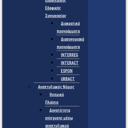
Ευρωπαϊκής
Εδαφικής
Συνεργασίας
Διακρατικά
προγράμματα
Διασυνοριακά
προγράμματα
INTERREG
INTERACT
ESPON
URBACT
Αναπτυξιακός Νόμος
Θεσμικό
Πλαίσιο
Δυνατότητα
ενίσχυσης μέσω
αναπτυξιακού