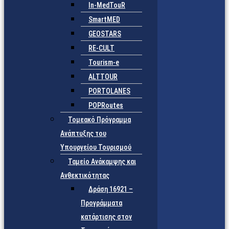
In-MedTouR
SmartMED
GEOSTARS
RE-CULT
Tourism-e
ALTTOUR
PORTOLANES
POPRoutes
Τομεακό Πρόγραμμα
Ανάπτυξης του
Υπουργείου Τουρισμού
Ταμείο Ανάκαμψης και
Ανθεκτικότητας
Δράση 16921 –
Προγράμματα
κατάρτισης στον