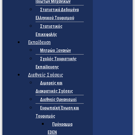
Ιδιωτών Μηχανικών
Στατιστικά Δεδομένα
Ελληνικού Τουρισμού
Στατιστικός
Επικεφαλής
Εκπαίδευση
Μητρώο Ξεναγών
Σχολές Τουριστικής
Εκπαίδευσης
Διεθνείς Σχέσεις
Διμερείς και
Διακρατικές Σχέσεις
Διεθνείς Οργανισμοί
Ευρωπαϊκή Ένωση και
Τουρισμός
Πρόγραμμα
EDEN