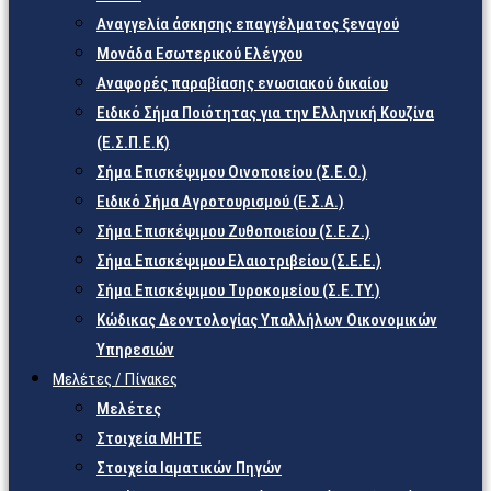
Αναγγελία άσκησης επαγγέλματος ξεναγού
Μονάδα Εσωτερικού Ελέγχου
Αναφορές παραβίασης ενωσιακού δικαίου
Ειδικό Σήμα Ποιότητας για την Ελληνική Κουζίνα
(Ε.Σ.Π.Ε.Κ)
Σήμα Επισκέψιμου Οινοποιείου (Σ.Ε.Ο.)
Ειδικό Σήμα Αγροτουρισμού (Ε.Σ.Α.)
Σήμα Επισκέψιμου Ζυθοποιείου (Σ.Ε.Ζ.)
Σήμα Επισκέψιμου Ελαιοτριβείου (Σ.Ε.Ε.)
Σήμα Επισκέψιμου Τυροκομείου (Σ.Ε.TY.)
Κώδικας Δεοντολογίας Υπαλλήλων Οικονομικών
Υπηρεσιών
Μελέτες / Πίνακες
Μελέτες
Στοιχεία ΜΗΤΕ
Στοιχεία Ιαματικών Πηγών