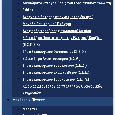
Δικαιώματα -Υποχρεώσεις του τουρίστα/καταναλωτή
Ethics
Αναγγελία άσκησης επαγγέλματος ξεναγού
Μονάδα Εσωτερικού Ελέγχου
Αναφορές παραβίασης ενωσιακού δικαίου
Ειδικό Σήμα Ποιότητας για την Ελληνική Κουζίνα
(Ε.Σ.Π.Ε.Κ)
Σήμα Επισκέψιμου Οινοποιείου (Σ.Ε.Ο.)
Ειδικό Σήμα Αγροτουρισμού (Ε.Σ.Α.)
Σήμα Επισκέψιμου Ζυθοποιείου (Σ.Ε.Ζ.)
Σήμα Επισκέψιμου Ελαιοτριβείου (Σ.Ε.Ε.)
Σήμα Επισκέψιμου Τυροκομείου (Σ.Ε.TY.)
Κώδικας Δεοντολογίας Υπαλλήλων Οικονομικών
Υπηρεσιών
Μελέτες / Πίνακες
Μελέτες