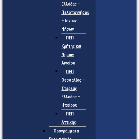
Ελλάδας –
Πελοποννήσου
– Ιονίων
Νήσων
ΠΕΠ
Κρήτης και
Νήσων
Αιγαίου
ΠΕΠ
Θεσσαλίας –
Στερεάς
Ελλάδας –
Ηπείρου
ΠΕΠ
Αττικής
Προγράμματα