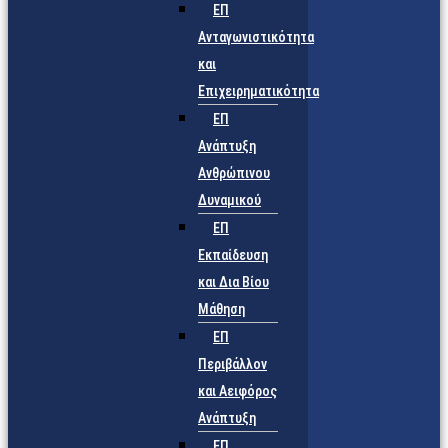
ΕΠ
Ανταγωνιστικότητα
και
Επιχειρηματικότητα
ΕΠ
Ανάπτυξη
Ανθρώπινου
Δυναμικού
ΕΠ
Εκπαίδευση
και Δια Βίου
Μάθηση
ΕΠ
Περιβάλλον
και Αειφόρος
Ανάπτυξη
ΕΠ