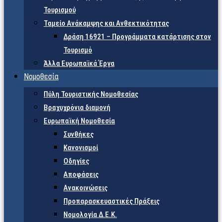
Τουρισμού
Ταμείο Ανάκαμψης και Ανθεκτικότητας
Δράση 16921 – Προγράμματα κατάρτισης στον
Τουρισμό
Άλλα Ευρωπαϊκά Έργα
Νομοθεσία
Πύλη Τουριστικής Νομοθεσίας
Βραχυχρόνια διαμονή
Ευρωπαϊκή Νομοθεσία
Συνθήκες
Κανονισμοί
Οδηγίες
Αποφάσεις
Ανακοινώσεις
Προπαρασκευαστικές Πράξεις
Νομολογία Δ.Ε.Κ.