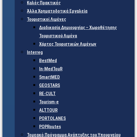
Καλές Πρακτικές
Άλλα Χρηματοδοτικά Εργαλεία
Τουριστικοί Λιμένες
Διαδικασία Δημιουργίας – Χωροθέτησης
Τουριστικού Λιμένα
Χάρτες Τουριστικών Λιμένων
Interreg
BestMed
In-MedTouR
SmartMED
GEOSTARS
RE-CULT
Tourism-e
ALTTOUR
PORTOLANES
POPRoutes
Τομεακό Πρόγραμμα Ανάπτυξης του Υπουργείου