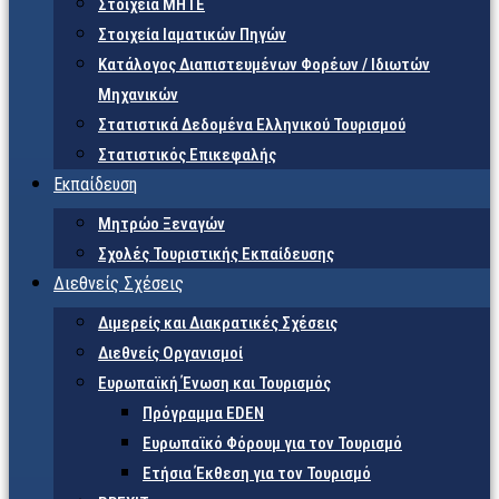
Στοιχεία ΜΗΤΕ
Στοιχεία Ιαματικών Πηγών
Κατάλογος Διαπιστευμένων Φορέων / Ιδιωτών
Μηχανικών
Στατιστικά Δεδομένα Ελληνικού Τουρισμού
Στατιστικός Επικεφαλής
Εκπαίδευση
Μητρώο Ξεναγών
Σχολές Τουριστικής Εκπαίδευσης
Διεθνείς Σχέσεις
Διμερείς και Διακρατικές Σχέσεις
Διεθνείς Οργανισμοί
Ευρωπαϊκή Ένωση και Τουρισμός
Πρόγραμμα EDEN
Ευρωπαϊκό Φόρουμ για τον Τουρισμό
Ετήσια Έκθεση για τον Τουρισμό