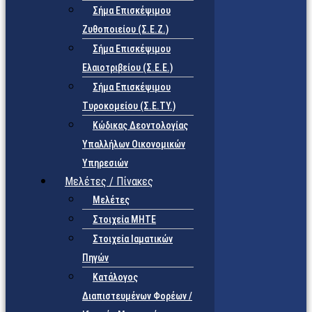
Σήμα Επισκέψιμου
Ζυθοποιείου (Σ.Ε.Ζ.)
Σήμα Επισκέψιμου
Ελαιοτριβείου (Σ.Ε.Ε.)
Σήμα Επισκέψιμου
Τυροκομείου (Σ.Ε.TY.)
Κώδικας Δεοντολογίας
Υπαλλήλων Οικονομικών
Υπηρεσιών
Μελέτες / Πίνακες
Μελέτες
Στοιχεία ΜΗΤΕ
Στοιχεία Ιαματικών
Πηγών
Κατάλογος
Διαπιστευμένων Φορέων /