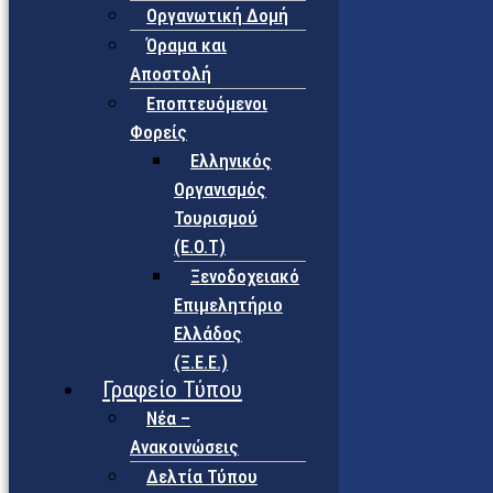
Οργανωτική Δομή
Όραμα και
Αποστολή
Εποπτευόμενοι
Φορείς
Eλληνικός
Οργανισμός
Τουρισμού
(Ε.Ο.Τ)
Ξενοδοχειακό
Επιμελητήριο
Ελλάδος
(Ξ.Ε.Ε.)
Γραφείο Τύπου
Νέα –
Ανακοινώσεις
Δελτία Τύπου