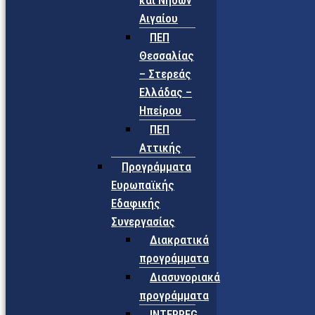
και Νήσων
Αιγαίου
ΠΕΠ
Θεσσαλίας
– Στερεάς
Ελλάδας –
Ηπείρου
ΠΕΠ
Αττικής
Προγράμματα
Ευρωπαϊκής
Εδαφικής
Συνεργασίας
Διακρατικά
προγράμματα
Διασυνοριακά
προγράμματα
INTERREG