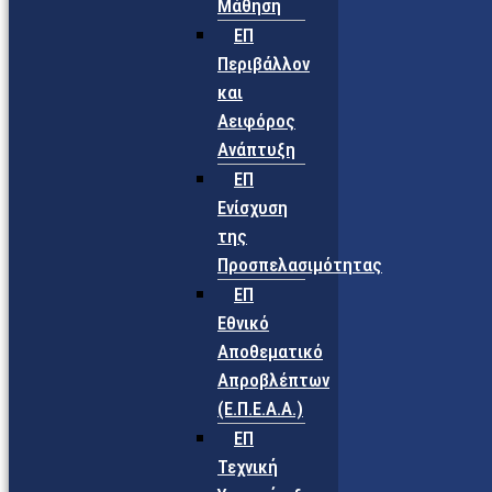
Μάθηση
ΕΠ
Περιβάλλον
και
Αειφόρος
Ανάπτυξη
ΕΠ
Ενίσχυση
της
Προσπελασιμότητας
ΕΠ
Εθνικό
Αποθεματικό
Απροβλέπτων
(Ε.Π.Ε.Α.Α.)
ΕΠ
Τεχνική