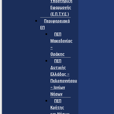
Υποστήριξη
Εφαρμογής
(Ε.Π.Τ.Υ.Ε.)
Περιφερειακά
ΕΠ
ΠΕΠ
Μακεδονίας
–
Θράκης
ΠΕΠ
Δυτικής
Ελλάδας –
Πελοποννήσου
– Ιονίων
Νήσων
ΠΕΠ
Κρήτης