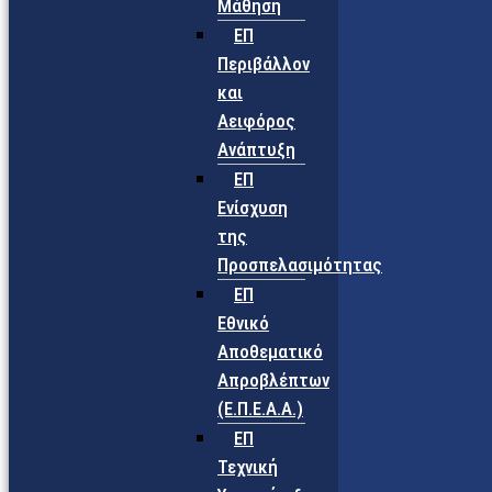
Μάθηση
ΕΠ
Περιβάλλον
και
Αειφόρος
Ανάπτυξη
ΕΠ
Ενίσχυση
της
Προσπελασιμότητας
ΕΠ
Εθνικό
Αποθεματικό
Απροβλέπτων
(Ε.Π.Ε.Α.Α.)
ΕΠ
Τεχνική