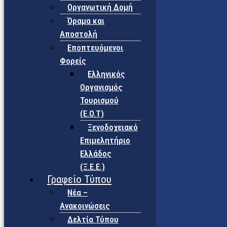
Οργανωτική Δομή
Όραμα και
Αποστολή
Εποπτευόμενοι
Φορείς
Eλληνικός
Οργανισμός
Τουρισμού
(Ε.Ο.Τ)
Ξενοδοχειακό
Επιμελητήριο
Ελλάδος
(Ξ.Ε.Ε.)
Γραφείο Τύπου
Νέα –
Ανακοινώσεις
Δελτία Τύπου