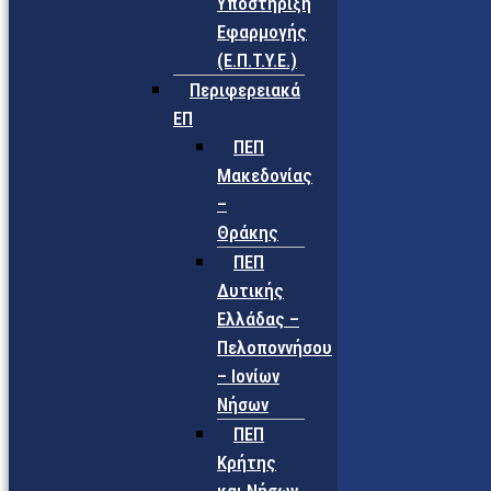
Υποστήριξη
Εφαρμογής
(Ε.Π.Τ.Υ.Ε.)
Περιφερειακά
ΕΠ
ΠΕΠ
Μακεδονίας
–
Θράκης
ΠΕΠ
Δυτικής
Ελλάδας –
Πελοποννήσου
– Ιονίων
Νήσων
ΠΕΠ
Κρήτης