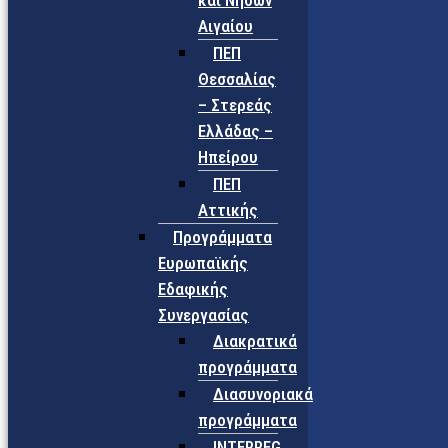
και Νήσων
Αιγαίου
ΠΕΠ
Θεσσαλίας
– Στερεάς
Ελλάδας –
Ηπείρου
ΠΕΠ
Αττικής
Προγράμματα
Ευρωπαϊκής
Εδαφικής
Συνεργασίας
Διακρατικά
προγράμματα
Διασυνοριακά
προγράμματα
INTERREG