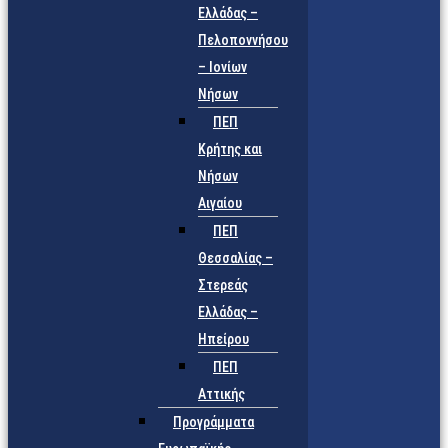
Ελλάδας –
Πελοποννήσου
– Ιονίων
Νήσων
ΠΕΠ
Κρήτης και
Νήσων
Αιγαίου
ΠΕΠ
Θεσσαλίας –
Στερεάς
Ελλάδας –
Ηπείρου
ΠΕΠ
Αττικής
Προγράμματα