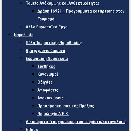
Ταμείο Ανάκαμψης και Ανθεκτικότητας
Δράση 16921 – Προγράμματα κατάρτισης στον
Τουρισμό
Άλλα Ευρωπαϊκά Έργα
Νομοθεσία
Πύλη Τουριστικής Νομοθεσίας
Βραχυχρόνια διαμονή
Ευρωπαϊκή Νομοθεσία
Συνθήκες
Κανονισμοί
Οδηγίες
Αποφάσεις
Ανακοινώσεις
Προπαρασκευαστικές Πράξεις
Νομολογία Δ.Ε.Κ.
Δικαιώματα -Υποχρεώσεις του τουρίστα/καταναλωτή
Ethics