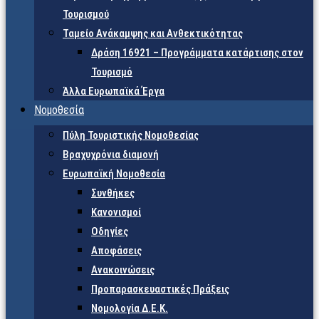
Τουρισμού
Ταμείο Ανάκαμψης και Ανθεκτικότητας
Δράση 16921 – Προγράμματα κατάρτισης στον
Τουρισμό
Άλλα Ευρωπαϊκά Έργα
Νομοθεσία
Πύλη Τουριστικής Νομοθεσίας
Βραχυχρόνια διαμονή
Ευρωπαϊκή Νομοθεσία
Συνθήκες
Κανονισμοί
Οδηγίες
Αποφάσεις
Ανακοινώσεις
Προπαρασκευαστικές Πράξεις
Νομολογία Δ.Ε.Κ.