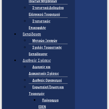
Ιδιωτών Μηχανικών
Στατιστικά Δεδομένα
Ελληνικού Τουρισμού
Στατιστικός
Επικεφαλής
Εκπαίδευση
Μητρώο Ξεναγών
Σχολές Τουριστικής
Εκπαίδευσης
Διεθνείς Σχέσεις
Διμερείς και
Διακρατικές Σχέσεις
Διεθνείς Οργανισμοί
Ευρωπαϊκή Ένωση και
Τουρισμός
Πρόγραμμα
EDEN