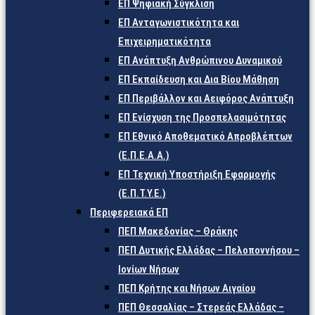
ΕΠ Ψηφιακή Σύγκλιση
ΕΠ Ανταγωνιστικότητα και
Επιχειρηματικότητα
ΕΠ Ανάπτυξη Ανθρώπινου Δυναμικού
ΕΠ Εκπαίδευση και Δια Βίου Μάθηση
ΕΠ Περιβάλλον και Αειφόρος Ανάπτυξη
ΕΠ Ενίσχυση της Προσπελασιμότητας
ΕΠ Εθνικό Αποθεματικό Απροβλέπτων
(Ε.Π.Ε.Α.Α.)
ΕΠ Τεχνική Υποστήριξη Εφαρμογής
(Ε.Π.Τ.Υ.Ε.)
Περιφερειακά ΕΠ
ΠΕΠ Μακεδονίας – Θράκης
ΠΕΠ Δυτικής Ελλάδας – Πελοποννήσου –
Ιονίων Νήσων
ΠΕΠ Κρήτης και Νήσων Αιγαίου
ΠΕΠ Θεσσαλίας – Στερεάς Ελλάδας –