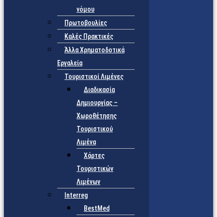
νόμου
Πρωτοβουλίες
Καλές Πρακτικές
Άλλα Χρηματοδοτικά
Εργαλεία
Τουριστικοί Λιμένες
Διαδικασία
Δημιουργίας –
Χωροθέτησης
Τουριστικού
Λιμένα
Χάρτες
Τουριστικών
Λιμένων
Interreg
BestMed