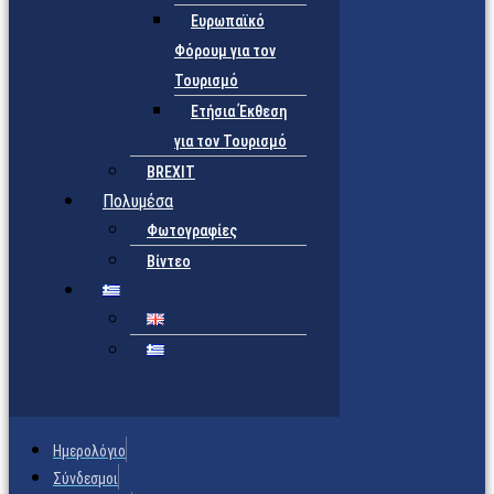
Ευρωπαϊκό
Φόρουμ για τον
Τουρισμό
Ετήσια Έκθεση
για τον Τουρισμό
BREXIT
Πολυμέσα
Φωτογραφίες
Βίντεο
Ημερολόγιο
Σύνδεσμοι