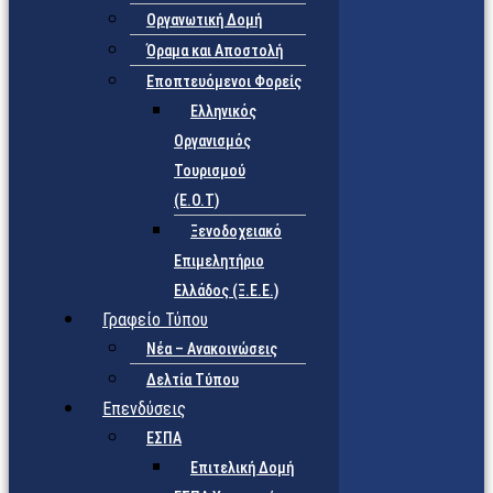
Οργανωτική Δομή
Όραμα και Αποστολή
Εποπτευόμενοι Φορείς
Eλληνικός
Οργανισμός
Τουρισμού
(Ε.Ο.Τ)
Ξενοδοχειακό
Επιμελητήριο
Ελλάδος (Ξ.Ε.Ε.)
Γραφείο Τύπου
Νέα – Ανακοινώσεις
Δελτία Τύπου
Επενδύσεις
ΕΣΠΑ
Επιτελική Δομή