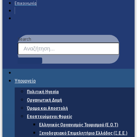
Επικοινωνία
Search
Υπουργείο
Πολιτική Ηγεσία
Οργανωτική Δομή
Όραμα και Αποστολή
Εποπτευόμενοι Φορείς
Eλληνικός Οργανισμός Τουρισμού (Ε.Ο.Τ)
Ξενοδοχειακό Επιμελητήριο Ελλάδος (Ξ.Ε.Ε.)