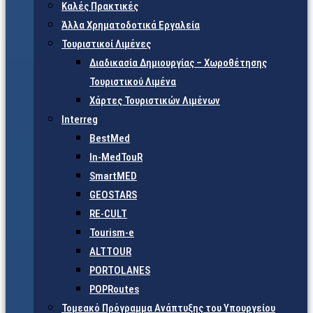
Καλές Πρακτικές
Άλλα Χρηματοδοτικά Εργαλεία
Τουριστικοί Λιμένες
Διαδικασία Δημιουργίας – Χωροθέτησης
Τουριστικού Λιμένα
Χάρτες Τουριστικών Λιμένων
Interreg
BestMed
In-MedTouR
SmartMED
GEOSTARS
RE-CULT
Tourism-e
ALTTOUR
PORTOLANES
POPRoutes
Τομεακό Πρόγραμμα Ανάπτυξης του Υπουργείου