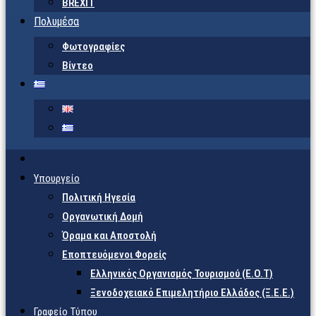
BREXIT
Πολυμέσα
Φωτογραφίες
Βίντεο
Υπουργείο
Πολιτική Ηγεσία
Οργανωτική Δομή
Όραμα και Αποστολή
Εποπτευόμενοι Φορείς
Eλληνικός Οργανισμός Τουρισμού (Ε.Ο.Τ)
Ξενοδοχειακό Επιμελητήριο Ελλάδος (Ξ.Ε.Ε.)
Γραφείο Τύπου