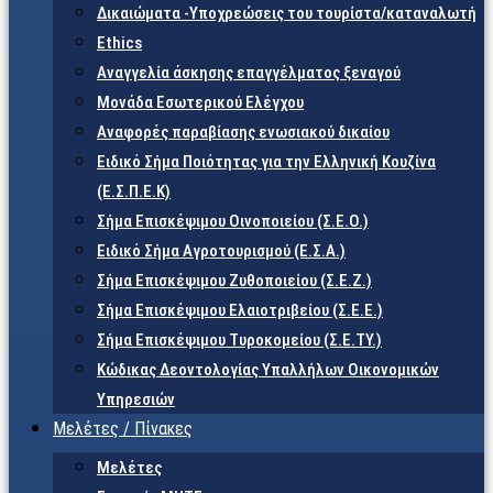
Δικαιώματα -Υποχρεώσεις του τουρίστα/καταναλωτή
Ethics
Αναγγελία άσκησης επαγγέλματος ξεναγού
Μονάδα Εσωτερικού Ελέγχου
Αναφορές παραβίασης ενωσιακού δικαίου
Ειδικό Σήμα Ποιότητας για την Ελληνική Κουζίνα
(Ε.Σ.Π.Ε.Κ)
Σήμα Επισκέψιμου Οινοποιείου (Σ.Ε.Ο.)
Ειδικό Σήμα Αγροτουρισμού (Ε.Σ.Α.)
Σήμα Επισκέψιμου Ζυθοποιείου (Σ.Ε.Ζ.)
Σήμα Επισκέψιμου Ελαιοτριβείου (Σ.Ε.Ε.)
Σήμα Επισκέψιμου Τυροκομείου (Σ.Ε.TY.)
Κώδικας Δεοντολογίας Υπαλλήλων Οικονομικών
Υπηρεσιών
Μελέτες / Πίνακες
Μελέτες