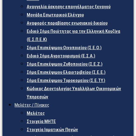
Αναγγελία άσκησης επαγγέλματος ξεναγού
Μονάδα Εσωτερικού Ελέγχου
Αναφορές παραβίασης ενωσιακού δικαίου
Ειδικό Σήμα Ποιότητας για την Ελληνική Κουζίνα
(Ε.Σ.Π.Ε.Κ)
Σήμα Επισκέψιμου Οινοποιείου (Σ.Ε.Ο.)
Ειδικό Σήμα Αγροτουρισμού (Ε.Σ.Α.)
Σήμα Επισκέψιμου Ζυθοποιείου (Σ.Ε.Ζ.)
Σήμα Επισκέψιμου Ελαιοτριβείου (Σ.Ε.Ε.)
Σήμα Επισκέψιμου Τυροκομείου (Σ.Ε.TY.)
Κώδικας Δεοντολογίας Υπαλλήλων Οικονομικών
Υπηρεσιών
Μελέτες / Πίνακες
Μελέτες
Στοιχεία ΜΗΤΕ
Στοιχεία Ιαματικών Πηγών