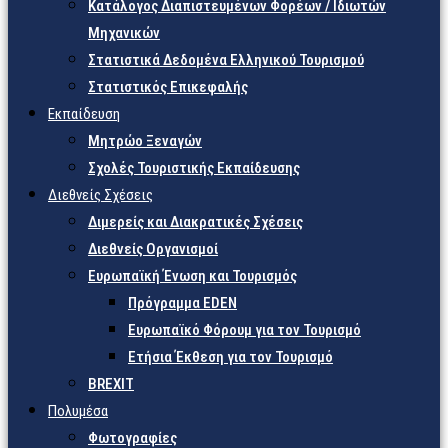
Κατάλογος Διαπιστευμένων Φορέων / Ιδιωτών
Μηχανικών
Στατιστικά Δεδομένα Ελληνικού Τουρισμού
Στατιστικός Επικεφαλής
Εκπαίδευση
Μητρώο Ξεναγών
Σχολές Τουριστικής Εκπαίδευσης
Διεθνείς Σχέσεις
Διμερείς και Διακρατικές Σχέσεις
Διεθνείς Οργανισμοί
Ευρωπαϊκή Ένωση και Τουρισμός
Πρόγραμμα EDEN
Ευρωπαϊκό Φόρουμ για τον Τουρισμό
Ετήσια Έκθεση για τον Τουρισμό
BREXIT
Πολυμέσα
Φωτογραφίες