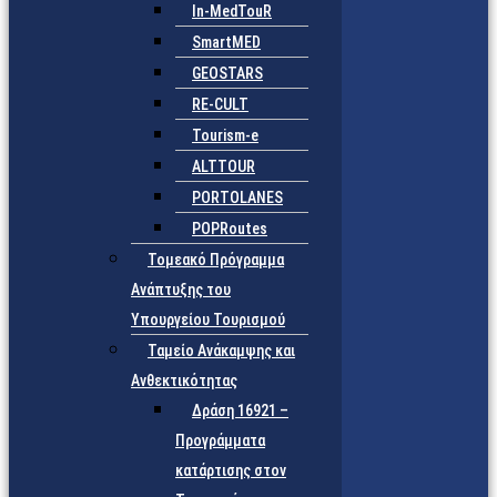
In-MedTouR
SmartMED
GEOSTARS
RE-CULT
Tourism-e
ALTTOUR
PORTOLANES
POPRoutes
Τομεακό Πρόγραμμα
Ανάπτυξης του
Υπουργείου Τουρισμού
Ταμείο Ανάκαμψης και
Ανθεκτικότητας
Δράση 16921 –
Προγράμματα
κατάρτισης στον