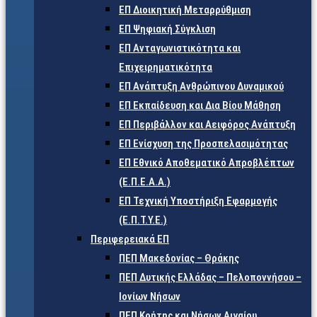
ΕΠ Διοικητική Μεταρρύθμιση
ΕΠ Ψηφιακή Σύγκλιση
ΕΠ Ανταγωνιστικότητα και
Επιχειρηματικότητα
ΕΠ Ανάπτυξη Ανθρώπινου Δυναμικού
ΕΠ Εκπαίδευση και Δια Βίου Μάθηση
ΕΠ Περιβάλλον και Αειφόρος Ανάπτυξη
ΕΠ Ενίσχυση της Προσπελασιμότητας
ΕΠ Εθνικό Αποθεματικό Απροβλέπτων
(Ε.Π.Ε.Α.Α.)
ΕΠ Τεχνική Υποστήριξη Εφαρμογής
(Ε.Π.Τ.Υ.Ε.)
Περιφερειακά ΕΠ
ΠΕΠ Μακεδονίας – Θράκης
ΠΕΠ Δυτικής Ελλάδας – Πελοποννήσου –
Ιονίων Νήσων
ΠΕΠ Κρήτης και Νήσων Αιγαίου