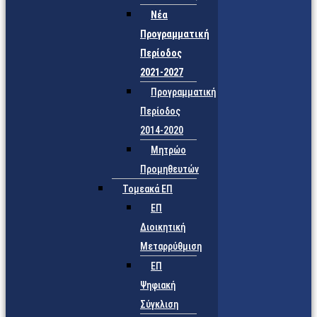
Νέα
Προγραμματική
Περίοδος
2021-2027
Προγραμματική
Περίοδος
2014-2020
Μητρώο
Προμηθευτών
Τομεακά ΕΠ
ΕΠ
Διοικητική
Μεταρρύθμιση
ΕΠ
Ψηφιακή
Σύγκλιση