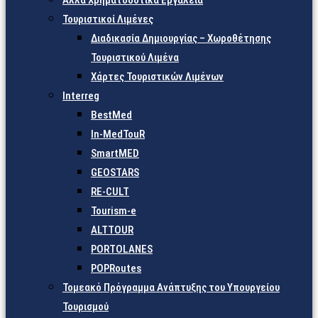
Άλλα Χρηματοδοτικά Εργαλεία
Τουριστικοί Λιμένες
Διαδικασία Δημιουργίας – Χωροθέτησης
Τουριστικού Λιμένα
Χάρτες Τουριστικών Λιμένων
Interreg
BestMed
In-MedTouR
SmartMED
GEOSTARS
RE-CULT
Tourism-e
ALTTOUR
PORTOLANES
POPRoutes
Τομεακό Πρόγραμμα Ανάπτυξης του Υπουργείου
Τουρισμού