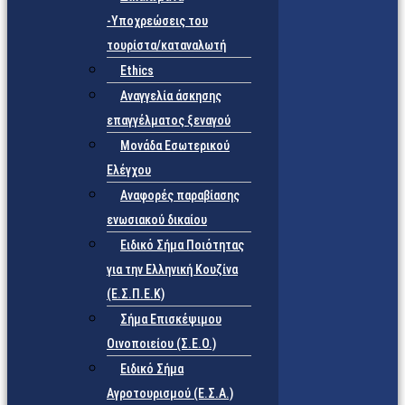
-Υποχρεώσεις του
τουρίστα/καταναλωτή
Ethics
Αναγγελία άσκησης
επαγγέλματος ξεναγού
Μονάδα Εσωτερικού
Ελέγχου
Αναφορές παραβίασης
ενωσιακού δικαίου
Ειδικό Σήμα Ποιότητας
για την Ελληνική Κουζίνα
(Ε.Σ.Π.Ε.Κ)
Σήμα Επισκέψιμου
Οινοποιείου (Σ.Ε.Ο.)
Ειδικό Σήμα
Αγροτουρισμού (Ε.Σ.Α.)