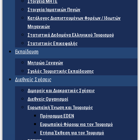
Στοιχεία ΜΗΤΕ
Στοιχεία Ιαματικών Πηγών
Κατάλογος Διαπιστευμένων Φορέων / Ιδιωτών
Μηχανικών
Στατιστικά Δεδομένα Ελληνικού Τουρισμού
Στατιστικός Επικεφαλής
Εκπαίδευση
Μητρώο Ξεναγών
Σχολές Τουριστικής Εκπαίδευσης
Διεθνείς Σχέσεις
Διμερείς και Διακρατικές Σχέσεις
Διεθνείς Οργανισμοί
Ευρωπαϊκή Ένωση και Τουρισμός
Πρόγραμμα EDEN
Ευρωπαϊκό Φόρουμ για τον Τουρισμό
Ετήσια Έκθεση για τον Τουρισμό