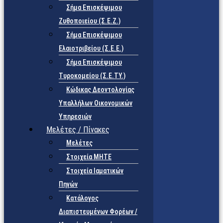
Σήμα Επισκέψιμου
Ζυθοποιείου (Σ.Ε.Ζ.)
Σήμα Επισκέψιμου
Ελαιοτριβείου (Σ.Ε.Ε.)
Σήμα Επισκέψιμου
Τυροκομείου (Σ.Ε.TY.)
Κώδικας Δεοντολογίας
Υπαλλήλων Οικονομικών
Υπηρεσιών
Μελέτες / Πίνακες
Μελέτες
Στοιχεία ΜΗΤΕ
Στοιχεία Ιαματικών
Πηγών
Κατάλογος
Διαπιστευμένων Φορέων /