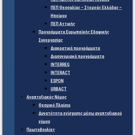
ΠΕΠ Θεσσαλίας – Στερεάς Ελλάδας –
Ηπείρου
ΠΕΠ Αττικής
Προγράμματα Ευρωπαϊκής Εδαφικής
Συνεργασίας
Διακρατικά προγράμματα
Διασυνοριακά προγράμματα
INTERREG
INTERACT
ESPON
URBACT
Αναπτυξιακός Νόμος
Θεσμικό Πλαίσιο
Δυνατότητα ενίσχυσης μέσω αναπτυξιακού
νόμου
Πρωτοβουλίες