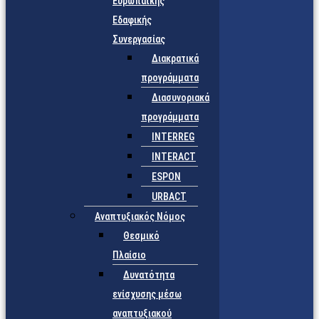
Ευρωπαϊκής
Εδαφικής
Συνεργασίας
Διακρατικά
προγράμματα
Διασυνοριακά
προγράμματα
INTERREG
INTERACT
ESPON
URBACT
Αναπτυξιακός Νόμος
Θεσμικό
Πλαίσιο
Δυνατότητα
ενίσχυσης μέσω
αναπτυξιακού