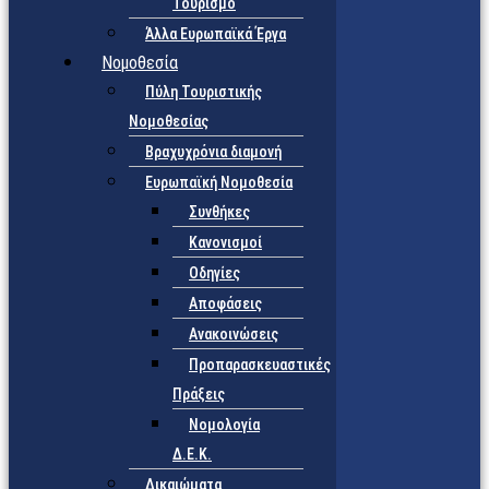
Τουρισμό
Άλλα Ευρωπαϊκά Έργα
Νομοθεσία
Πύλη Τουριστικής
Νομοθεσίας
Βραχυχρόνια διαμονή
Ευρωπαϊκή Νομοθεσία
Συνθήκες
Κανονισμοί
Οδηγίες
Αποφάσεις
Ανακοινώσεις
Προπαρασκευαστικές
Πράξεις
Νομολογία
Δ.Ε.Κ.
Δικαιώματα