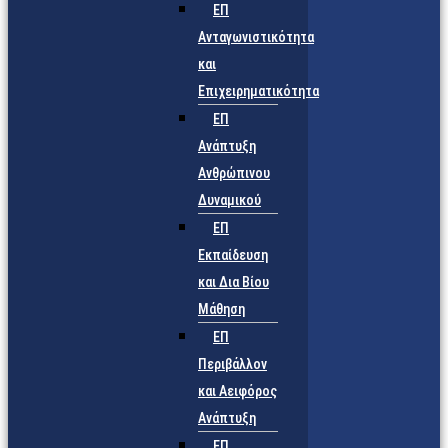
ΕΠ
Ανταγωνιστικότητα
και
Επιχειρηματικότητα
ΕΠ
Ανάπτυξη
Ανθρώπινου
Δυναμικού
ΕΠ
Εκπαίδευση
και Δια Βίου
Μάθηση
ΕΠ
Περιβάλλον
και Αειφόρος
Ανάπτυξη
ΕΠ