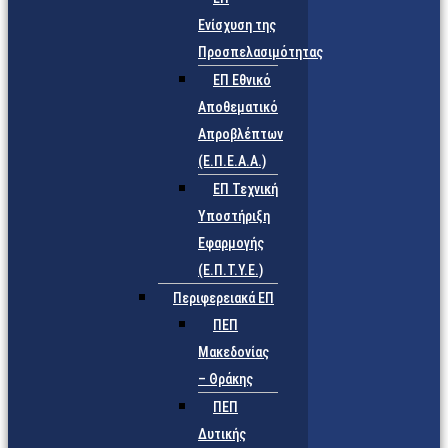
Ενίσχυση της
Προσπελασιμότητας
ΕΠ Εθνικό
Αποθεματικό
Απροβλέπτων
(Ε.Π.Ε.Α.Α.)
ΕΠ Τεχνική
Υποστήριξη
Εφαρμογής
(Ε.Π.Τ.Υ.Ε.)
Περιφερειακά ΕΠ
ΠΕΠ
Μακεδονίας
– Θράκης
ΠΕΠ
Δυτικής