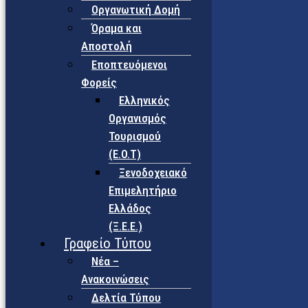
Οργανωτική Δομή
Όραμα και
Αποστολή
Εποπτευόμενοι
Φορείς
Eλληνικός
Οργανισμός
Τουρισμού
(Ε.Ο.Τ)
Ξενοδοχειακό
Επιμελητήριο
Ελλάδος
(Ξ.Ε.Ε.)
Γραφείο Τύπου
Νέα –
Ανακοινώσεις
Δελτία Τύπου