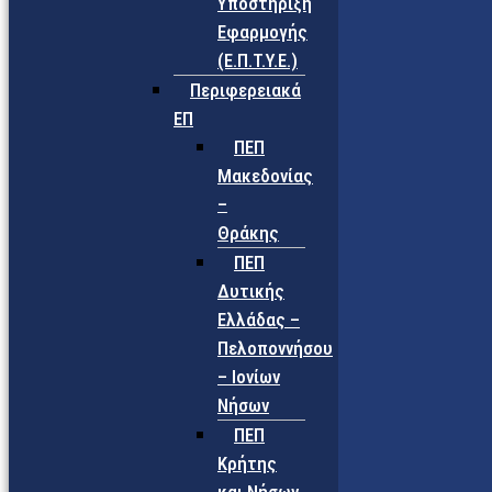
Υποστήριξη
Εφαρμογής
(Ε.Π.Τ.Υ.Ε.)
Περιφερειακά
ΕΠ
ΠΕΠ
Μακεδονίας
–
Θράκης
ΠΕΠ
Δυτικής
Ελλάδας –
Πελοποννήσου
– Ιονίων
Νήσων
ΠΕΠ
Κρήτης