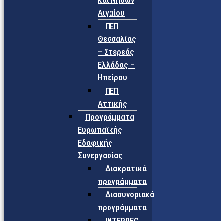
και Νήσων
Αιγαίου
ΠΕΠ
Θεσσαλίας
– Στερεάς
Ελλάδας –
Ηπείρου
ΠΕΠ
Αττικής
Προγράμματα
Ευρωπαϊκής
Εδαφικής
Συνεργασίας
Διακρατικά
προγράμματα
Διασυνοριακά
προγράμματα
INTERREG