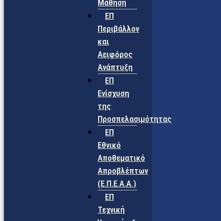
Μάθηση
ΕΠ
Περιβάλλον
και
Αειφόρος
Ανάπτυξη
ΕΠ
Ενίσχυση
της
Προσπελασιμότητας
ΕΠ
Εθνικό
Αποθεματικό
Απροβλέπτων
(Ε.Π.Ε.Α.Α.)
ΕΠ
Τεχνική