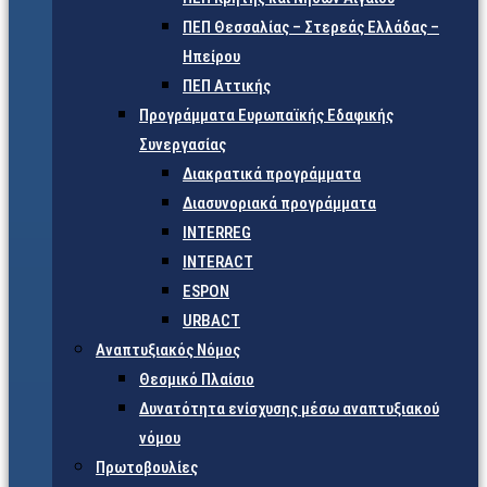
ΠΕΠ Θεσσαλίας – Στερεάς Ελλάδας –
Ηπείρου
ΠΕΠ Αττικής
Προγράμματα Ευρωπαϊκής Εδαφικής
Συνεργασίας
Διακρατικά προγράμματα
Διασυνοριακά προγράμματα
INTERREG
INTERACT
ESPON
URBACT
Αναπτυξιακός Νόμος
Θεσμικό Πλαίσιο
Δυνατότητα ενίσχυσης μέσω αναπτυξιακού
νόμου
Πρωτοβουλίες