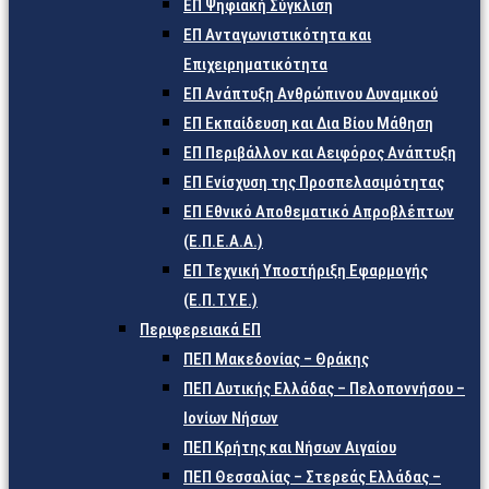
ΕΠ Ψηφιακή Σύγκλιση
ΕΠ Ανταγωνιστικότητα και
Επιχειρηματικότητα
ΕΠ Ανάπτυξη Ανθρώπινου Δυναμικού
ΕΠ Εκπαίδευση και Δια Βίου Μάθηση
ΕΠ Περιβάλλον και Αειφόρος Ανάπτυξη
ΕΠ Ενίσχυση της Προσπελασιμότητας
ΕΠ Εθνικό Αποθεματικό Απροβλέπτων
(Ε.Π.Ε.Α.Α.)
ΕΠ Τεχνική Υποστήριξη Εφαρμογής
(Ε.Π.Τ.Υ.Ε.)
Περιφερειακά ΕΠ
ΠΕΠ Μακεδονίας – Θράκης
ΠΕΠ Δυτικής Ελλάδας – Πελοποννήσου –
Ιονίων Νήσων
ΠΕΠ Κρήτης και Νήσων Αιγαίου
ΠΕΠ Θεσσαλίας – Στερεάς Ελλάδας –