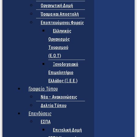
Οργανωτική Δομή
Όραμα και Αποστολή
Εποπτευόμενοι Φορείς
Eλληνικός
Οργανισμός
Τουρισμού
(Ε.Ο.Τ)
Ξενοδοχειακό
Επιμελητήριο
Ελλάδος (Ξ.Ε.Ε.)
Γραφείο Τύπου
Νέα – Ανακοινώσεις
Δελτία Τύπου
Επενδύσεις
ΕΣΠΑ
Επιτελική Δομή