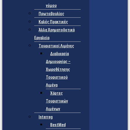
νόμου
Πρωτοβουλίες
Καλές Πρακτικές
Άλλα Χρηματοδοτικά
Εργαλεία
Τουριστικοί Λιμένες
Διαδικασία
Δημιουργίας –
Χωροθέτησης
Τουριστικού
Λιμένα
Χάρτες
Τουριστικών
Λιμένων
Interreg
BestMed