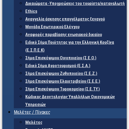
Δικαιώματα -Υποχρεώσεις του τουρίστα/καταναλωτή
Ethics
Αναγγελία άσκησης επαγγέλματος ξεναγού
Μονάδα Εσωτερικού Ελέγχου
Αναφορές παραβίασης ενωσιακού δικαίου
Ειδικό Σήμα Ποιότητας για την Ελληνική Κουζίνα
(Ε.Σ.Π.Ε.Κ)
Σήμα Επισκέψιμου Οινοποιείου (Σ.Ε.Ο.)
Ειδικό Σήμα Αγροτουρισμού (Ε.Σ.Α.)
Σήμα Επισκέψιμου Ζυθοποιείου (Σ.Ε.Ζ.)
Σήμα Επισκέψιμου Ελαιοτριβείου (Σ.Ε.Ε.)
Σήμα Επισκέψιμου Τυροκομείου (Σ.Ε.TY.)
Κώδικας Δεοντολογίας Υπαλλήλων Οικονομικών
Υπηρεσιών
Μελέτες / Πίνακες
Μελέτες