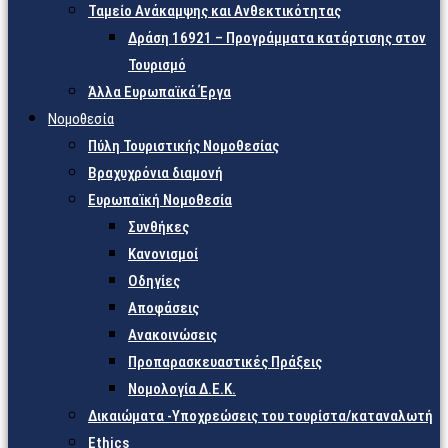
Ταμείο Ανάκαμψης και Ανθεκτικότητας
Δράση 16921 – Προγράμματα κατάρτισης στον
Τουρισμό
Άλλα Ευρωπαϊκά Έργα
Νομοθεσία
Πύλη Τουριστικής Νομοθεσίας
Βραχυχρόνια διαμονή
Ευρωπαϊκή Νομοθεσία
Συνθήκες
Κανονισμοί
Οδηγίες
Αποφάσεις
Ανακοινώσεις
Προπαρασκευαστικές Πράξεις
Νομολογία Δ.Ε.Κ.
Δικαιώματα -Υποχρεώσεις του τουρίστα/καταναλωτή
Ethics