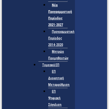
Νέα
Προγραμματική
Περίοδος
2021-2027
Προγραμματική
Περίοδος
2014-2020
Μητρώο
Προμηθευτών
Τομεακά ΕΠ
ΕΠ
Διοικητική
Μεταρρύθμιση
ΕΠ
Ψηφιακή
Σύγκλιση