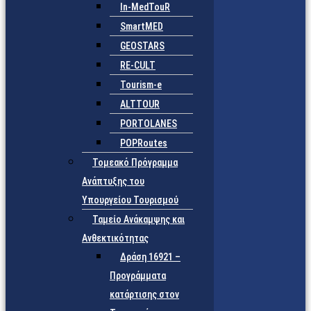
In-MedTouR
SmartMED
GEOSTARS
RE-CULT
Tourism-e
ALTTOUR
PORTOLANES
POPRoutes
Τομεακό Πρόγραμμα
Ανάπτυξης του
Υπουργείου Τουρισμού
Ταμείο Ανάκαμψης και
Ανθεκτικότητας
Δράση 16921 –
Προγράμματα
κατάρτισης στον