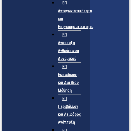
ΕΠ
Ανταγωνιστικότητα
και
Επιχειρηματικότητα
ΕΠ
Ανάπτυξη
Ανθρώπινου
Δυναμικού
ΕΠ
Εκπαίδευση
και Δια Βίου
Μάθηση
ΕΠ
Περιβάλλον
και Αειφόρος
Ανάπτυξη
ΕΠ