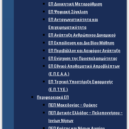
ΕΠ Διοικητική Μεταρρύθμιση
ΕΠ Ψηφιακή Σύγκλιση
ΕΠ Ανταγωνιστικότητα και
Επιχειρηματικότητα
ΕΠ Ανάπτυξη Ανθρώπινου Δυναμικού
ΕΠ Εκπαίδευση και Δια Βίου Μάθηση
ΕΠ Περιβάλλον και Αειφόρος Ανάπτυξη
ΕΠ Ενίσχυση της Προσπελασιμότητας
ΕΠ Εθνικό Αποθεματικό Απροβλέπτων
(Ε.Π.Ε.Α.Α.)
ΕΠ Τεχνική Υποστήριξη Εφαρμογής
(Ε.Π.Τ.Υ.Ε.)
Περιφερειακά ΕΠ
ΠΕΠ Μακεδονίας – Θράκης
ΠΕΠ Δυτικής Ελλάδας – Πελοποννήσου –
Ιονίων Νήσων
ΠΕΠ Κρήτης και Νήσων Αιγαίου