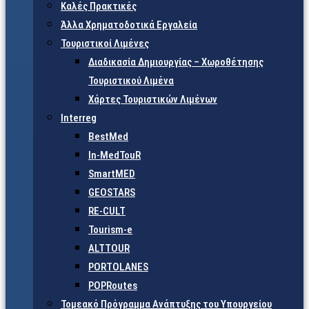
Καλές Πρακτικές
Άλλα Χρηματοδοτικά Εργαλεία
Τουριστικοί Λιμένες
Διαδικασία Δημιουργίας – Χωροθέτησης
Τουριστικού Λιμένα
Χάρτες Τουριστικών Λιμένων
Interreg
BestMed
In-MedTouR
SmartMED
GEOSTARS
RE-CULT
Tourism-e
ALTTOUR
PORTOLANES
POPRoutes
Τομεακό Πρόγραμμα Ανάπτυξης του Υπουργείου