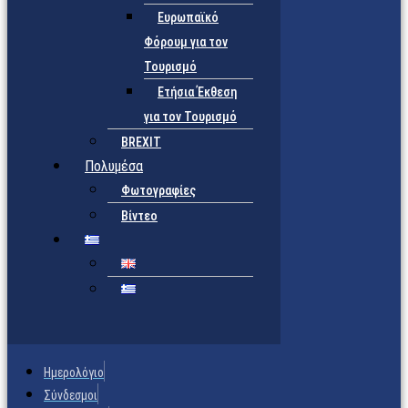
Ευρωπαϊκό
Φόρουμ για τον
Τουρισμό
Ετήσια Έκθεση
για τον Τουρισμό
BREXIT
Πολυμέσα
Φωτογραφίες
Βίντεο
Ημερολόγιο
Σύνδεσμοι