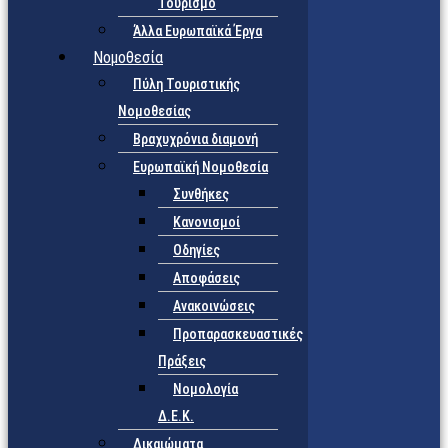
Τουρισμό
Άλλα Ευρωπαϊκά Έργα
Νομοθεσία
Πύλη Τουριστικής
Νομοθεσίας
Βραχυχρόνια διαμονή
Ευρωπαϊκή Νομοθεσία
Συνθήκες
Κανονισμοί
Οδηγίες
Αποφάσεις
Ανακοινώσεις
Προπαρασκευαστικές
Πράξεις
Νομολογία
Δ.Ε.Κ.
Δικαιώματα