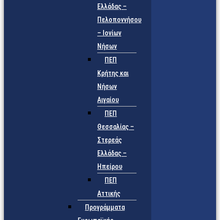
Ελλάδας –
Πελοποννήσου
– Ιονίων
Νήσων
ΠΕΠ
Κρήτης και
Νήσων
Αιγαίου
ΠΕΠ
Θεσσαλίας –
Στερεάς
Ελλάδας –
Ηπείρου
ΠΕΠ
Αττικής
Προγράμματα