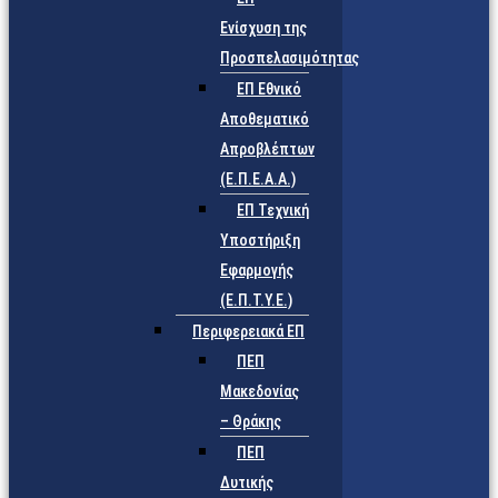
Ενίσχυση της
Προσπελασιμότητας
ΕΠ Εθνικό
Αποθεματικό
Απροβλέπτων
(Ε.Π.Ε.Α.Α.)
ΕΠ Τεχνική
Υποστήριξη
Εφαρμογής
(Ε.Π.Τ.Υ.Ε.)
Περιφερειακά ΕΠ
ΠΕΠ
Μακεδονίας
– Θράκης
ΠΕΠ
Δυτικής