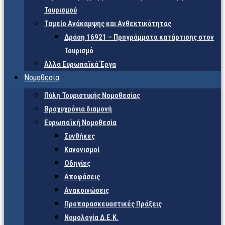
Τουρισμού
Ταμείο Ανάκαμψης και Ανθεκτικότητας
Δράση 16921 – Προγράμματα κατάρτισης στον
Τουρισμό
Άλλα Ευρωπαϊκά Έργα
Νομοθεσία
Πύλη Τουριστικής Νομοθεσίας
Βραχυχρόνια διαμονή
Ευρωπαϊκή Νομοθεσία
Συνθήκες
Κανονισμοί
Οδηγίες
Αποφάσεις
Ανακοινώσεις
Προπαρασκευαστικές Πράξεις
Νομολογία Δ.Ε.Κ.