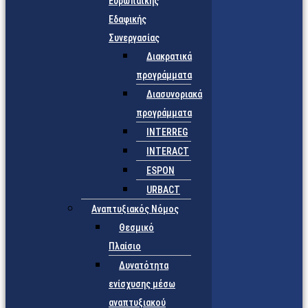
Ευρωπαϊκής
Εδαφικής
Συνεργασίας
Διακρατικά
προγράμματα
Διασυνοριακά
προγράμματα
INTERREG
INTERACT
ESPON
URBACT
Αναπτυξιακός Νόμος
Θεσμικό
Πλαίσιο
Δυνατότητα
ενίσχυσης μέσω
αναπτυξιακού