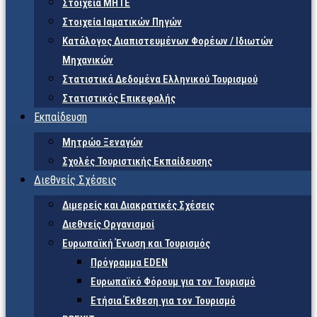
Στοιχεία ΜΗΤΕ
Στοιχεία Ιαματικών Πηγών
Κατάλογος Διαπιστευμένων Φορέων / Ιδιωτών
Μηχανικών
Στατιστικά Δεδομένα Ελληνικού Τουρισμού
Στατιστικός Επικεφαλής
Εκπαίδευση
Μητρώο Ξεναγών
Σχολές Τουριστικής Εκπαίδευσης
Διεθνείς Σχέσεις
Διμερείς και Διακρατικές Σχέσεις
Διεθνείς Οργανισμοί
Ευρωπαϊκή Ένωση και Τουρισμός
Πρόγραμμα EDEN
Ευρωπαϊκό Φόρουμ για τον Τουρισμό
Ετήσια Έκθεση για τον Τουρισμό