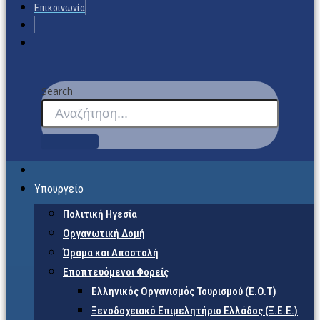
Επικοινωνία
Search
Υπουργείο
Πολιτική Ηγεσία
Οργανωτική Δομή
Όραμα και Αποστολή
Εποπτευόμενοι Φορείς
Eλληνικός Οργανισμός Τουρισμού (Ε.Ο.Τ)
Ξενοδοχειακό Επιμελητήριο Ελλάδος (Ξ.Ε.Ε.)