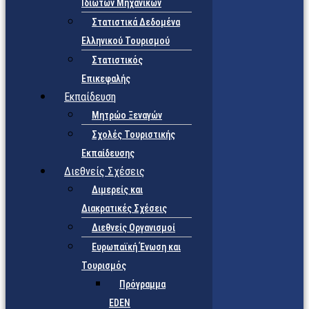
Ιδιωτών Μηχανικών
Στατιστικά Δεδομένα
Ελληνικού Τουρισμού
Στατιστικός
Επικεφαλής
Εκπαίδευση
Μητρώο Ξεναγών
Σχολές Τουριστικής
Εκπαίδευσης
Διεθνείς Σχέσεις
Διμερείς και
Διακρατικές Σχέσεις
Διεθνείς Οργανισμοί
Ευρωπαϊκή Ένωση και
Τουρισμός
Πρόγραμμα
EDEN