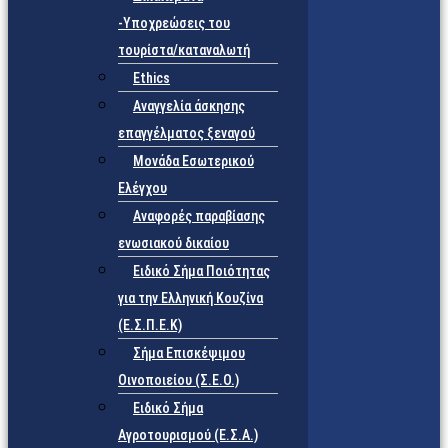
-Υποχρεώσεις του
τουρίστα/καταναλωτή
Ethics
Αναγγελία άσκησης
επαγγέλματος ξεναγού
Μονάδα Εσωτερικού
Ελέγχου
Αναφορές παραβίασης
ενωσιακού δικαίου
Ειδικό Σήμα Ποιότητας
για την Ελληνική Κουζίνα
(Ε.Σ.Π.Ε.Κ)
Σήμα Επισκέψιμου
Οινοποιείου (Σ.Ε.Ο.)
Ειδικό Σήμα
Αγροτουρισμού (Ε.Σ.Α.)