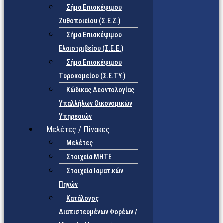
Σήμα Επισκέψιμου
Ζυθοποιείου (Σ.Ε.Ζ.)
Σήμα Επισκέψιμου
Ελαιοτριβείου (Σ.Ε.Ε.)
Σήμα Επισκέψιμου
Τυροκομείου (Σ.Ε.TY.)
Κώδικας Δεοντολογίας
Υπαλλήλων Οικονομικών
Υπηρεσιών
Μελέτες / Πίνακες
Μελέτες
Στοιχεία ΜΗΤΕ
Στοιχεία Ιαματικών
Πηγών
Κατάλογος
Διαπιστευμένων Φορέων /