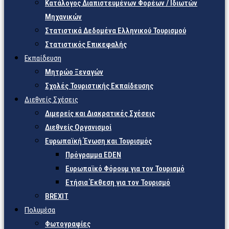
Κατάλογος Διαπιστευμένων Φορέων / Ιδιωτών
Μηχανικών
Στατιστικά Δεδομένα Ελληνικού Τουρισμού
Στατιστικός Επικεφαλής
Εκπαίδευση
Μητρώο Ξεναγών
Σχολές Τουριστικής Εκπαίδευσης
Διεθνείς Σχέσεις
Διμερείς και Διακρατικές Σχέσεις
Διεθνείς Οργανισμοί
Ευρωπαϊκή Ένωση και Τουρισμός
Πρόγραμμα EDEN
Ευρωπαϊκό Φόρουμ για τον Τουρισμό
Ετήσια Έκθεση για τον Τουρισμό
BREXIT
Πολυμέσα
Φωτογραφίες