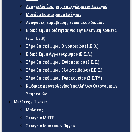
Αναγγελία άσκησης επαγγέλματος ξεναγού
Μονάδα Εσωτερικού Ελέγχου
Αναφορές παραβίασης ενωσιακού δικαίου
Ειδικό Σήμα Ποιότητας για την Ελληνική Κουζίνα
(Ε.Σ.Π.Ε.Κ)
Σήμα Επισκέψιμου Οινοποιείου (Σ.Ε.Ο.)
Ειδικό Σήμα Αγροτουρισμού (Ε.Σ.Α.)
Σήμα Επισκέψιμου Ζυθοποιείου (Σ.Ε.Ζ.)
Σήμα Επισκέψιμου Ελαιοτριβείου (Σ.Ε.Ε.)
Σήμα Επισκέψιμου Τυροκομείου (Σ.Ε.TY.)
Κώδικας Δεοντολογίας Υπαλλήλων Οικονομικών
Υπηρεσιών
Μελέτες / Πίνακες
Μελέτες
Στοιχεία ΜΗΤΕ
Στοιχεία Ιαματικών Πηγών