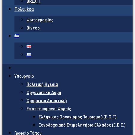
BREXIT
Πολυμέσα
Φωτογραφίες
Βίντεο
Υπουργείο
Πολιτική Ηγεσία
Οργανωτική Δομή
Όραμα και Αποστολή
Εποπτευόμενοι Φορείς
Eλληνικός Οργανισμός Τουρισμού (Ε.Ο.Τ)
Ξενοδοχειακό Επιμελητήριο Ελλάδος (Ξ.Ε.Ε.)
Γραφείο Τύπου