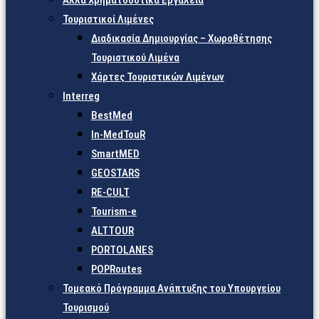
Άλλα Χρηματοδοτικά Εργαλεία
Τουριστικοί Λιμένες
Διαδικασία Δημιουργίας – Χωροθέτησης
Τουριστικού Λιμένα
Χάρτες Τουριστικών Λιμένων
Interreg
BestMed
In-MedTouR
SmartMED
GEOSTARS
RE-CULT
Tourism-e
ALTTOUR
PORTOLANES
POPRoutes
Τομεακό Πρόγραμμα Ανάπτυξης του Υπουργείου
Τουρισμού