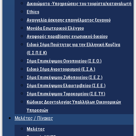
Δικαιώματα -Υποχρεώσεις του τουρίστα/καταναλωτή
Ethics
Αναγγελία άσκησης επαγγέλματος ξεναγού
Μονάδα Εσωτερικού Ελέγχου
Αναφορές παραβίασης ενωσιακού δικαίου
Ειδικό Σήμα Ποιότητας για την Ελληνική Κουζίνα
(Ε.Σ.Π.Ε.Κ)
Σήμα Επισκέψιμου Οινοποιείου (Σ.Ε.Ο.)
Ειδικό Σήμα Αγροτουρισμού (Ε.Σ.Α.)
Σήμα Επισκέψιμου Ζυθοποιείου (Σ.Ε.Ζ.)
Σήμα Επισκέψιμου Ελαιοτριβείου (Σ.Ε.Ε.)
Σήμα Επισκέψιμου Τυροκομείου (Σ.Ε.TY.)
Κώδικας Δεοντολογίας Υπαλλήλων Οικονομικών
Υπηρεσιών
Μελέτες / Πίνακες
Μελέτες