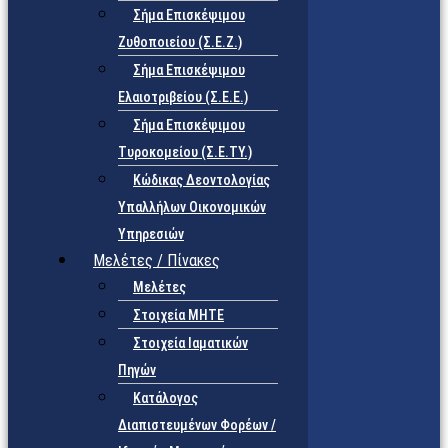
Σήμα Επισκέψιμου
Ζυθοποιείου (Σ.Ε.Ζ.)
Σήμα Επισκέψιμου
Ελαιοτριβείου (Σ.Ε.Ε.)
Σήμα Επισκέψιμου
Τυροκομείου (Σ.Ε.TY.)
Κώδικας Δεοντολογίας
Υπαλλήλων Οικονομικών
Υπηρεσιών
Μελέτες / Πίνακες
Μελέτες
Στοιχεία ΜΗΤΕ
Στοιχεία Ιαματικών
Πηγών
Κατάλογος
Διαπιστευμένων Φορέων /