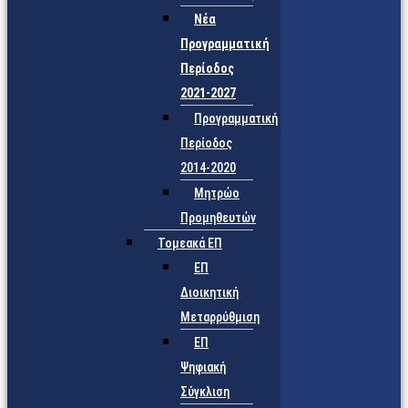
Νέα
Προγραμματική
Περίοδος
2021-2027
Προγραμματική
Περίοδος
2014-2020
Μητρώο
Προμηθευτών
Τομεακά ΕΠ
ΕΠ
Διοικητική
Μεταρρύθμιση
ΕΠ
Ψηφιακή
Σύγκλιση