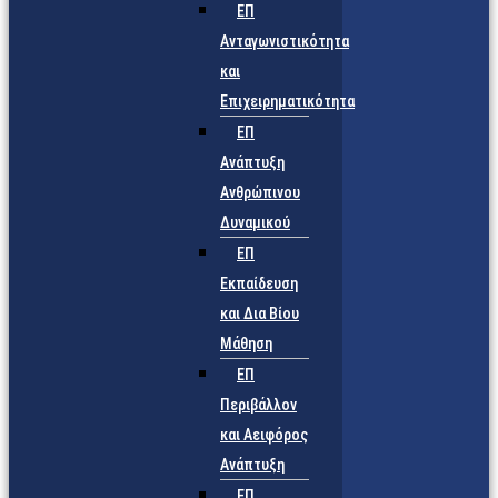
ΕΠ
Ανταγωνιστικότητα
και
Επιχειρηματικότητα
ΕΠ
Ανάπτυξη
Ανθρώπινου
Δυναμικού
ΕΠ
Εκπαίδευση
και Δια Βίου
Μάθηση
ΕΠ
Περιβάλλον
και Αειφόρος
Ανάπτυξη
ΕΠ