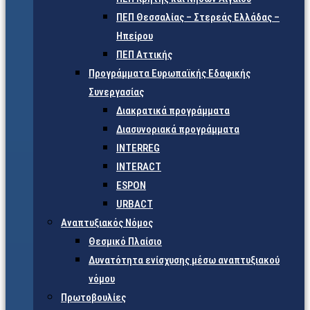
ΠΕΠ Θεσσαλίας – Στερεάς Ελλάδας –
Ηπείρου
ΠΕΠ Αττικής
Προγράμματα Ευρωπαϊκής Εδαφικής
Συνεργασίας
Διακρατικά προγράμματα
Διασυνοριακά προγράμματα
INTERREG
INTERACT
ESPON
URBACT
Αναπτυξιακός Νόμος
Θεσμικό Πλαίσιο
Δυνατότητα ενίσχυσης μέσω αναπτυξιακού
νόμου
Πρωτοβουλίες