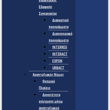
Ευρωπαϊκής
Εδαφικής
Συνεργασίας
Διακρατικά
προγράμματα
Διασυνοριακά
προγράμματα
INTERREG
INTERACT
ESPON
URBACT
Αναπτυξιακός Νόμος
Θεσμικό
Πλαίσιο
Δυνατότητα
ενίσχυσης μέσω
αναπτυξιακού