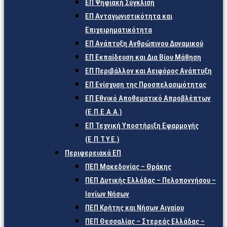
ΕΠ Ψηφιακή Σύγκλιση
ΕΠ Ανταγωνιστικότητα και
Επιχειρηματικότητα
ΕΠ Ανάπτυξη Ανθρώπινου Δυναμικού
ΕΠ Εκπαίδευση και Δια Βίου Μάθηση
ΕΠ Περιβάλλον και Αειφόρος Ανάπτυξη
ΕΠ Ενίσχυση της Προσπελασιμότητας
ΕΠ Εθνικό Αποθεματικό Απροβλέπτων
(Ε.Π.Ε.Α.Α.)
ΕΠ Τεχνική Υποστήριξη Εφαρμογής
(Ε.Π.Τ.Υ.Ε.)
Περιφερειακά ΕΠ
ΠΕΠ Μακεδονίας – Θράκης
ΠΕΠ Δυτικής Ελλάδας – Πελοποννήσου –
Ιονίων Νήσων
ΠΕΠ Κρήτης και Νήσων Αιγαίου
ΠΕΠ Θεσσαλίας – Στερεάς Ελλάδας –