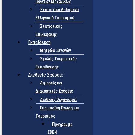
Ιδιωτών Μηχανικών
Στατιστικά Δεδομένα
Ελληνικού Τουρισμού
Στατιστικός
Επικεφαλής
Εκπαίδευση
Μητρώο Ξεναγών
Σχολές Τουριστικής
Εκπαίδευσης
Διεθνείς Σχέσεις
Διμερείς και
Διακρατικές Σχέσεις
Διεθνείς Οργανισμοί
Ευρωπαϊκή Ένωση και
Τουρισμός
Πρόγραμμα
EDEN