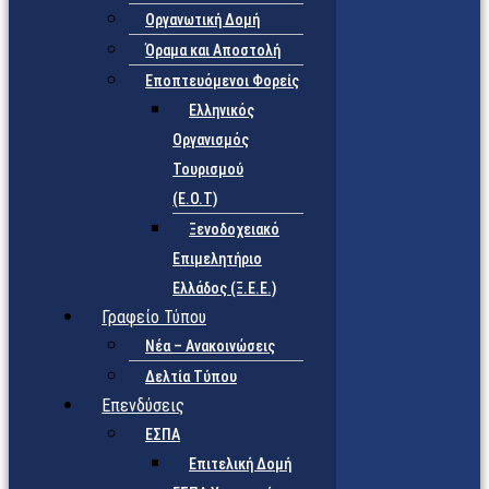
Οργανωτική Δομή
Όραμα και Αποστολή
Εποπτευόμενοι Φορείς
Eλληνικός
Οργανισμός
Τουρισμού
(Ε.Ο.Τ)
Ξενοδοχειακό
Επιμελητήριο
Ελλάδος (Ξ.Ε.Ε.)
Γραφείο Τύπου
Νέα – Ανακοινώσεις
Δελτία Τύπου
Επενδύσεις
ΕΣΠΑ
Επιτελική Δομή