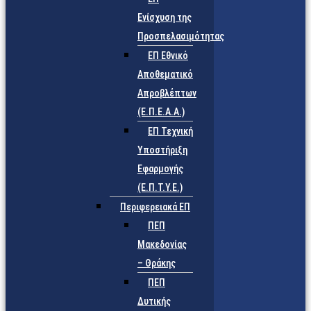
Ενίσχυση της
Προσπελασιμότητας
ΕΠ Εθνικό
Αποθεματικό
Απροβλέπτων
(Ε.Π.Ε.Α.Α.)
ΕΠ Τεχνική
Υποστήριξη
Εφαρμογής
(Ε.Π.Τ.Υ.Ε.)
Περιφερειακά ΕΠ
ΠΕΠ
Μακεδονίας
– Θράκης
ΠΕΠ
Δυτικής