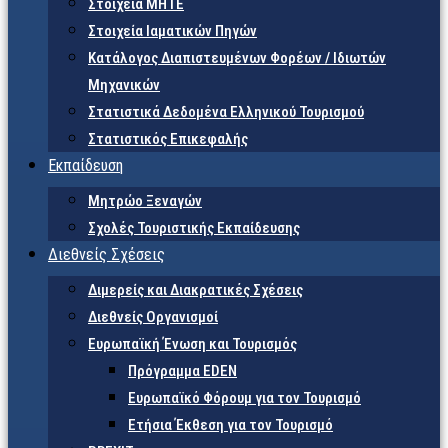
Στοιχεία ΜΗΤΕ
Στοιχεία Ιαματικών Πηγών
Κατάλογος Διαπιστευμένων Φορέων / Ιδιωτών
Μηχανικών
Στατιστικά Δεδομένα Ελληνικού Τουρισμού
Στατιστικός Επικεφαλής
Εκπαίδευση
Μητρώο Ξεναγών
Σχολές Τουριστικής Εκπαίδευσης
Διεθνείς Σχέσεις
Διμερείς και Διακρατικές Σχέσεις
Διεθνείς Οργανισμοί
Ευρωπαϊκή Ένωση και Τουρισμός
Πρόγραμμα EDEN
Ευρωπαϊκό Φόρουμ για τον Τουρισμό
Ετήσια Έκθεση για τον Τουρισμό