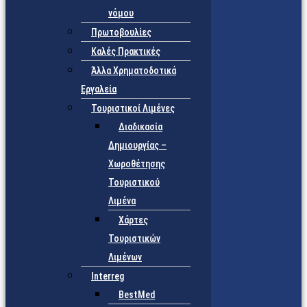
νόμου
Πρωτοβουλίες
Καλές Πρακτικές
Άλλα Χρηματοδοτικά
Εργαλεία
Τουριστικοί Λιμένες
Διαδικασία
Δημιουργίας –
Χωροθέτησης
Τουριστικού
Λιμένα
Χάρτες
Τουριστικών
Λιμένων
Interreg
BestMed