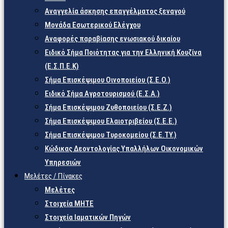
Αναγγελία άσκησης επαγγέλματος ξεναγού
Μονάδα Εσωτερικού Ελέγχου
Αναφορές παραβίασης ενωσιακού δικαίου
Ειδικό Σήμα Ποιότητας για την Ελληνική Κουζίνα
(Ε.Σ.Π.Ε.Κ)
Σήμα Επισκέψιμου Οινοποιείου (Σ.Ε.Ο.)
Ειδικό Σήμα Αγροτουρισμού (Ε.Σ.Α.)
Σήμα Επισκέψιμου Ζυθοποιείου (Σ.Ε.Ζ.)
Σήμα Επισκέψιμου Ελαιοτριβείου (Σ.Ε.Ε.)
Σήμα Επισκέψιμου Τυροκομείου (Σ.Ε.TY.)
Κώδικας Δεοντολογίας Υπαλλήλων Οικονομικών
Υπηρεσιών
Μελέτες / Πίνακες
Μελέτες
Στοιχεία ΜΗΤΕ
Στοιχεία Ιαματικών Πηγών