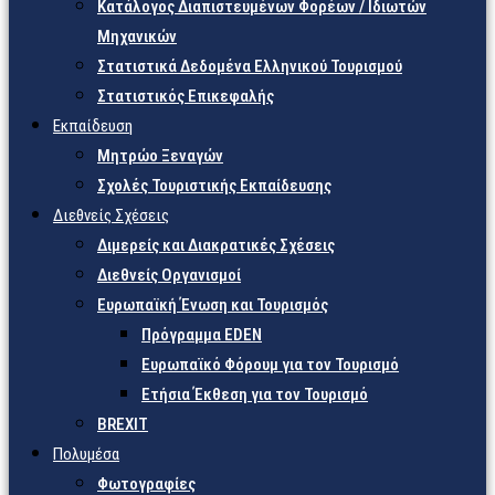
Κατάλογος Διαπιστευμένων Φορέων / Ιδιωτών
Μηχανικών
Στατιστικά Δεδομένα Ελληνικού Τουρισμού
Στατιστικός Επικεφαλής
Εκπαίδευση
Μητρώο Ξεναγών
Σχολές Τουριστικής Εκπαίδευσης
Διεθνείς Σχέσεις
Διμερείς και Διακρατικές Σχέσεις
Διεθνείς Οργανισμοί
Ευρωπαϊκή Ένωση και Τουρισμός
Πρόγραμμα EDEN
Ευρωπαϊκό Φόρουμ για τον Τουρισμό
Ετήσια Έκθεση για τον Τουρισμό
BREXIT
Πολυμέσα
Φωτογραφίες