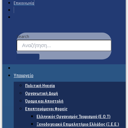
Επικοινωνία
Search
Υπουργείο
Πολιτική Ηγεσία
Οργανωτική Δομή
Όραμα και Αποστολή
Εποπτευόμενοι Φορείς
Eλληνικός Οργανισμός Τουρισμού (Ε.Ο.Τ)
Ξενοδοχειακό Επιμελητήριο Ελλάδος (Ξ.Ε.Ε.)