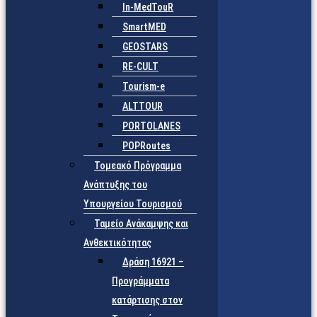
In-MedTouR
SmartMED
GEOSTARS
RE-CULT
Tourism-e
ALTTOUR
PORTOLANES
POPRoutes
Τομεακό Πρόγραμμα
Ανάπτυξης του
Υπουργείου Τουρισμού
Ταμείο Ανάκαμψης και
Ανθεκτικότητας
Δράση 16921 –
Προγράμματα
κατάρτισης στον