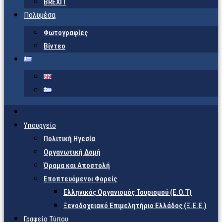
BREXIT
Πολυμέσα
Φωτογραφίες
Βίντεο
Υπουργείο
Πολιτική Ηγεσία
Οργανωτική Δομή
Όραμα και Αποστολή
Εποπτευόμενοι Φορείς
Eλληνικός Οργανισμός Τουρισμού (Ε.Ο.Τ)
Ξενοδοχειακό Επιμελητήριο Ελλάδος (Ξ.Ε.Ε.)
Γραφείο Τύπου