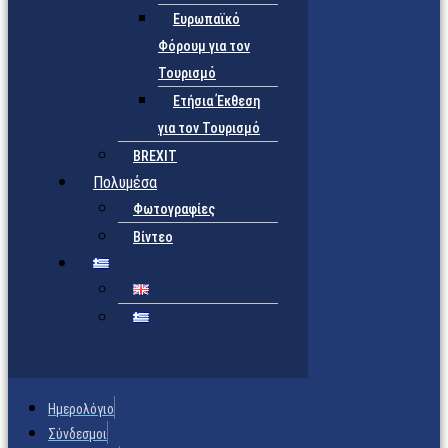
Ευρωπαϊκό
Φόρουμ για τον
Τουρισμό
Ετήσια Έκθεση
για τον Τουρισμό
BREXIT
Πολυμέσα
Φωτογραφίες
Βίντεο
Ημερολόγιο
Σύνδεσμοι