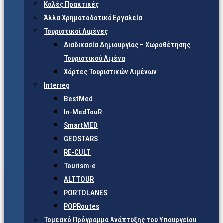
Καλές Πρακτικές
Άλλα Χρηματοδοτικά Εργαλεία
Τουριστικοί Λιμένες
Διαδικασία Δημιουργίας – Χωροθέτησης
Τουριστικού Λιμένα
Χάρτες Τουριστικών Λιμένων
Interreg
BestMed
In-MedTouR
SmartMED
GEOSTARS
RE-CULT
Tourism-e
ALTTOUR
PORTOLANES
POPRoutes
Τομεακό Πρόγραμμα Ανάπτυξης του Υπουργείου