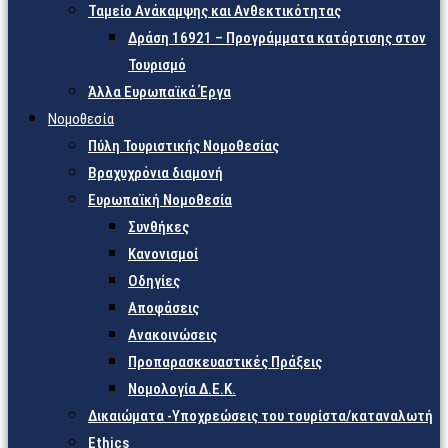
Ταμείο Ανάκαμψης και Ανθεκτικότητας
Δράση 16921 – Προγράμματα κατάρτισης στον
Τουρισμό
Άλλα Ευρωπαϊκά Έργα
Νομοθεσία
Πύλη Τουριστικής Νομοθεσίας
Βραχυχρόνια διαμονή
Ευρωπαϊκή Νομοθεσία
Συνθήκες
Κανονισμοί
Οδηγίες
Αποφάσεις
Ανακοινώσεις
Προπαρασκευαστικές Πράξεις
Νομολογία Δ.Ε.Κ.
Δικαιώματα -Υποχρεώσεις του τουρίστα/καταναλωτή
Ethics