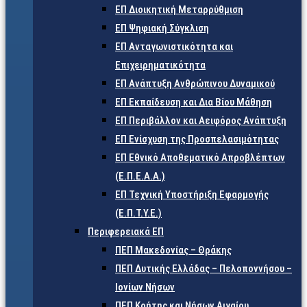
ΕΠ Διοικητική Μεταρρύθμιση
ΕΠ Ψηφιακή Σύγκλιση
ΕΠ Ανταγωνιστικότητα και
Επιχειρηματικότητα
ΕΠ Ανάπτυξη Ανθρώπινου Δυναμικού
ΕΠ Εκπαίδευση και Δια Βίου Μάθηση
ΕΠ Περιβάλλον και Αειφόρος Ανάπτυξη
ΕΠ Ενίσχυση της Προσπελασιμότητας
ΕΠ Εθνικό Αποθεματικό Απροβλέπτων
(Ε.Π.Ε.Α.Α.)
ΕΠ Τεχνική Υποστήριξη Εφαρμογής
(Ε.Π.Τ.Υ.Ε.)
Περιφερειακά ΕΠ
ΠΕΠ Μακεδονίας – Θράκης
ΠΕΠ Δυτικής Ελλάδας – Πελοποννήσου –
Ιονίων Νήσων
ΠΕΠ Κρήτης και Νήσων Αιγαίου