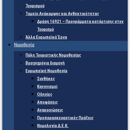
Τουρισμού
Ταμείο Ανάκαμψης και Ανθεκτικότητας
Δράση 16921 – Προγράμματα κατάρτισης στον
Τουρισμό
Άλλα Ευρωπαϊκά Έργα
Νομοθεσία
Πύλη Τουριστικής Νομοθεσίας
Βραχυχρόνια διαμονή
Ευρωπαϊκή Νομοθεσία
Συνθήκες
Κανονισμοί
Οδηγίες
Αποφάσεις
Ανακοινώσεις
Προπαρασκευαστικές Πράξεις
Νομολογία Δ.Ε.Κ.