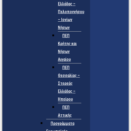
Ελλάδας –
Πελοποννήσου
– Ιονίων
Νήσων
ΠΕΠ
Κρήτης και
Νήσων
Αιγαίου
ΠΕΠ
Θεσσαλίας –
Στερεάς
Ελλάδας –
Ηπείρου
ΠΕΠ
Αττικής
Προγράμματα