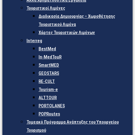
Άλλα Χρηματοδοτικά Εργαλεία
Τουριστικοί Λιμένες
Διαδικασία Δημιουργίας – Χωροθέτησης
Τουριστικού Λιμένα
Χάρτες Τουριστικών Λιμένων
Interreg
BestMed
In-MedTouR
SmartMED
GEOSTARS
RE-CULT
Tourism-e
ALTTOUR
PORTOLANES
POPRoutes
Τομεακό Πρόγραμμα Ανάπτυξης του Υπουργείου
Τουρισμού