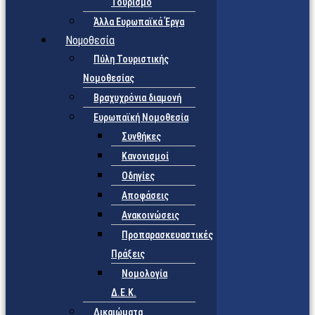
Τουρισμό
Άλλα Ευρωπαϊκά Έργα
Νομοθεσία
Πύλη Τουριστικής
Νομοθεσίας
Βραχυχρόνια διαμονή
Ευρωπαϊκή Νομοθεσία
Συνθήκες
Κανονισμοί
Οδηγίες
Αποφάσεις
Ανακοινώσεις
Προπαρασκευαστικές
Πράξεις
Νομολογία
Δ.Ε.Κ.
Δικαιώματα