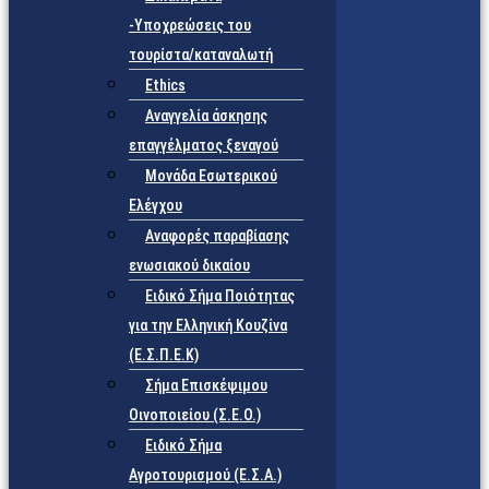
-Υποχρεώσεις του
τουρίστα/καταναλωτή
Ethics
Αναγγελία άσκησης
επαγγέλματος ξεναγού
Μονάδα Εσωτερικού
Ελέγχου
Αναφορές παραβίασης
ενωσιακού δικαίου
Ειδικό Σήμα Ποιότητας
για την Ελληνική Κουζίνα
(Ε.Σ.Π.Ε.Κ)
Σήμα Επισκέψιμου
Οινοποιείου (Σ.Ε.Ο.)
Ειδικό Σήμα
Αγροτουρισμού (Ε.Σ.Α.)