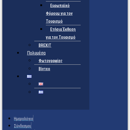
Ευρωπαϊκό
Φόρουμ για τον
Τουρισμό
Ετήσια Έκθεση
για τον Τουρισμό
BREXIT
Πολυμέσα
Φωτογραφίες
Βίντεο
Ημερολόγιο
Σύνδεσμοι