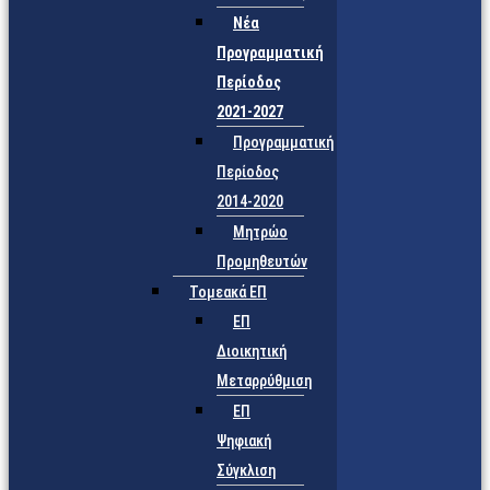
Νέα
Προγραμματική
Περίοδος
2021-2027
Προγραμματική
Περίοδος
2014-2020
Μητρώο
Προμηθευτών
Τομεακά ΕΠ
ΕΠ
Διοικητική
Μεταρρύθμιση
ΕΠ
Ψηφιακή
Σύγκλιση