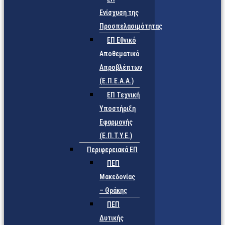
Ενίσχυση της
Προσπελασιμότητας
ΕΠ Εθνικό
Αποθεματικό
Απροβλέπτων
(Ε.Π.Ε.Α.Α.)
ΕΠ Τεχνική
Υποστήριξη
Εφαρμογής
(Ε.Π.Τ.Υ.Ε.)
Περιφερειακά ΕΠ
ΠΕΠ
Μακεδονίας
– Θράκης
ΠΕΠ
Δυτικής