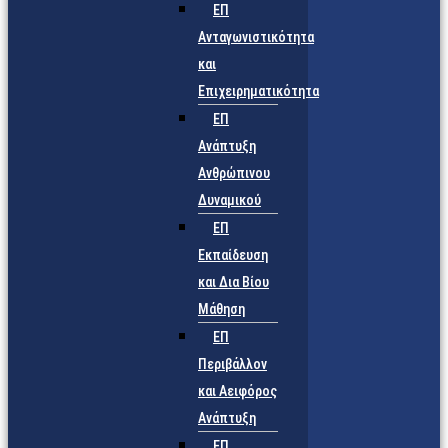
ΕΠ
Ανταγωνιστικότητα
και
Επιχειρηματικότητα
ΕΠ
Ανάπτυξη
Ανθρώπινου
Δυναμικού
ΕΠ
Εκπαίδευση
και Δια Βίου
Μάθηση
ΕΠ
Περιβάλλον
και Αειφόρος
Ανάπτυξη
ΕΠ