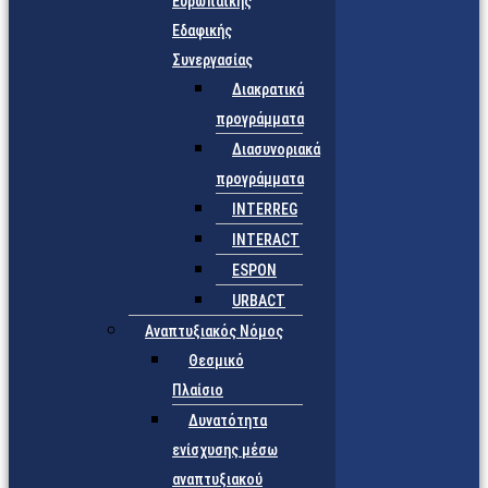
Ευρωπαϊκής
Εδαφικής
Συνεργασίας
Διακρατικά
προγράμματα
Διασυνοριακά
προγράμματα
INTERREG
INTERACT
ESPON
URBACT
Αναπτυξιακός Νόμος
Θεσμικό
Πλαίσιο
Δυνατότητα
ενίσχυσης μέσω
αναπτυξιακού