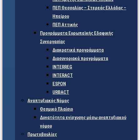
ΠΕΠ Θεσσαλίας – Στερεάς Ελλάδας –
Ηπείρου
ΠΕΠ Αττικής
Προγράμματα Ευρωπαϊκής Εδαφικής
Συνεργασίας
Διακρατικά προγράμματα
Διασυνοριακά προγράμματα
INTERREG
INTERACT
ESPON
URBACT
Αναπτυξιακός Νόμος
Θεσμικό Πλαίσιο
Δυνατότητα ενίσχυσης μέσω αναπτυξιακού
νόμου
Πρωτοβουλίες