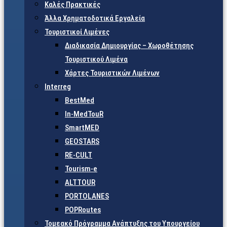
Καλές Πρακτικές
Άλλα Χρηματοδοτικά Εργαλεία
Τουριστικοί Λιμένες
Διαδικασία Δημιουργίας – Χωροθέτησης
Τουριστικού Λιμένα
Χάρτες Τουριστικών Λιμένων
Interreg
BestMed
In-MedTouR
SmartMED
GEOSTARS
RE-CULT
Tourism-e
ALTTOUR
PORTOLANES
POPRoutes
Τομεακό Πρόγραμμα Ανάπτυξης του Υπουργείου