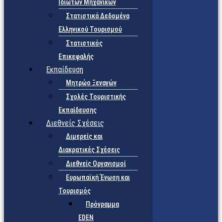
Ιδιωτών Μηχανικών
Στατιστικά Δεδομένα
Ελληνικού Τουρισμού
Στατιστικός
Επικεφαλής
Εκπαίδευση
Μητρώο Ξεναγών
Σχολές Τουριστικής
Εκπαίδευσης
Διεθνείς Σχέσεις
Διμερείς και
Διακρατικές Σχέσεις
Διεθνείς Οργανισμοί
Ευρωπαϊκή Ένωση και
Τουρισμός
Πρόγραμμα
EDEN