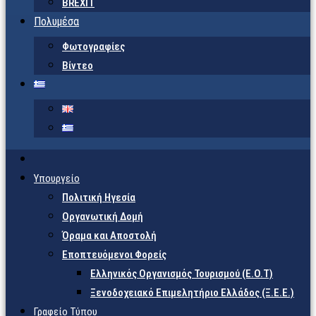
BREXIT
Πολυμέσα
Φωτογραφίες
Βίντεο
Υπουργείο
Πολιτική Ηγεσία
Οργανωτική Δομή
Όραμα και Αποστολή
Εποπτευόμενοι Φορείς
Eλληνικός Οργανισμός Τουρισμού (Ε.Ο.Τ)
Ξενοδοχειακό Επιμελητήριο Ελλάδος (Ξ.Ε.Ε.)
Γραφείο Τύπου