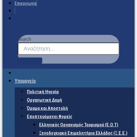
Επικοινωνία
Search
Υπουργείο
Πολιτική Ηγεσία
Οργανωτική Δομή
Όραμα και Αποστολή
Εποπτευόμενοι Φορείς
Eλληνικός Οργανισμός Τουρισμού (Ε.Ο.Τ)
Ξενοδοχειακό Επιμελητήριο Ελλάδος (Ξ.Ε.Ε.)