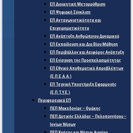
ΕΠ Διοικητική Μεταρρύθμιση
ΕΠ Ψηφιακή Σύγκλιση
ΕΠ Ανταγωνιστικότητα και
Επιχειρηματικότητα
ΕΠ Ανάπτυξη Ανθρώπινου Δυναμικού
ΕΠ Εκπαίδευση και Δια Βίου Μάθηση
ΕΠ Περιβάλλον και Αειφόρος Ανάπτυξη
ΕΠ Ενίσχυση της Προσπελασιμότητας
ΕΠ Εθνικό Αποθεματικό Απροβλέπτων
(Ε.Π.Ε.Α.Α.)
ΕΠ Τεχνική Υποστήριξη Εφαρμογής
(Ε.Π.Τ.Υ.Ε.)
Περιφερειακά ΕΠ
ΠΕΠ Μακεδονίας – Θράκης
ΠΕΠ Δυτικής Ελλάδας – Πελοποννήσου –
Ιονίων Νήσων
ΠΕΠ Κρήτης και Νήσων Αιγαίου