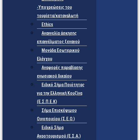
-Υποχρεώσεις του
τουρίστα/καταναλωτή
Ethics
Αναγγελία άσκησης
επαγγέλματος ξεναγού
Μονάδα Εσωτερικού
Ελέγχου
Αναφορές παραβίασης
ενωσιακού δικαίου
Ειδικό Σήμα Ποιότητας
για την Ελληνική Κουζίνα
(Ε.Σ.Π.Ε.Κ)
Σήμα Επισκέψιμου
Οινοποιείου (Σ.Ε.Ο.)
Ειδικό Σήμα
Αγροτουρισμού (Ε.Σ.Α.)