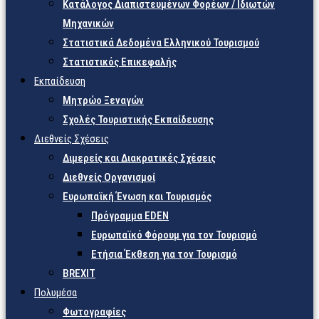
Κατάλογος Διαπιστευμένων Φορέων / Ιδιωτών
Μηχανικών
Στατιστικά Δεδομένα Ελληνικού Τουρισμού
Στατιστικός Επικεφαλής
Εκπαίδευση
Μητρώο Ξεναγών
Σχολές Τουριστικής Εκπαίδευσης
Διεθνείς Σχέσεις
Διμερείς και Διακρατικές Σχέσεις
Διεθνείς Οργανισμοί
Ευρωπαϊκή Ένωση και Τουρισμός
Πρόγραμμα EDEN
Ευρωπαϊκό Φόρουμ για τον Τουρισμό
Ετήσια Έκθεση για τον Τουρισμό
BREXIT
Πολυμέσα
Φωτογραφίες