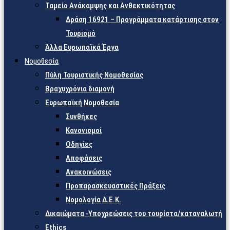
Ταμείο Ανάκαμψης και Ανθεκτικότητας
Δράση 16921 – Προγράμματα κατάρτισης στον
Τουρισμό
Άλλα Ευρωπαϊκά Έργα
Νομοθεσία
Πύλη Τουριστικής Νομοθεσίας
Βραχυχρόνια διαμονή
Ευρωπαϊκή Νομοθεσία
Συνθήκες
Κανονισμοί
Οδηγίες
Αποφάσεις
Ανακοινώσεις
Προπαρασκευαστικές Πράξεις
Νομολογία Δ.Ε.Κ.
Δικαιώματα -Υποχρεώσεις του τουρίστα/καταναλωτή
Ethics