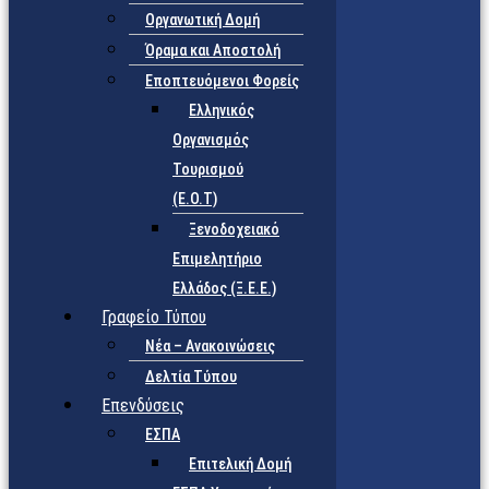
Οργανωτική Δομή
Όραμα και Αποστολή
Εποπτευόμενοι Φορείς
Eλληνικός
Οργανισμός
Τουρισμού
(Ε.Ο.Τ)
Ξενοδοχειακό
Επιμελητήριο
Ελλάδος (Ξ.Ε.Ε.)
Γραφείο Τύπου
Νέα – Ανακοινώσεις
Δελτία Τύπου
Επενδύσεις
ΕΣΠΑ
Επιτελική Δομή