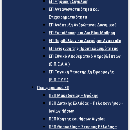
ΕΠ Ψηφιακή Σύγκλιση
ΕΠ Ανταγωνιστικότητα και
Επιχειρηματικότητα
ΕΠ Ανάπτυξη Ανθρώπινου Δυναμικού
ΕΠ Εκπαίδευση και Δια Βίου Μάθηση
ΕΠ Περιβάλλον και Αειφόρος Ανάπτυξη
ΕΠ Ενίσχυση της Προσπελασιμότητας
ΕΠ Εθνικό Αποθεματικό Απροβλέπτων
(Ε.Π.Ε.Α.Α.)
ΕΠ Τεχνική Υποστήριξη Εφαρμογής
(Ε.Π.Τ.Υ.Ε.)
Περιφερειακά ΕΠ
ΠΕΠ Μακεδονίας – Θράκης
ΠΕΠ Δυτικής Ελλάδας – Πελοποννήσου –
Ιονίων Νήσων
ΠΕΠ Κρήτης και Νήσων Αιγαίου
ΠΕΠ Θεσσαλίας – Στερεάς Ελλάδας –