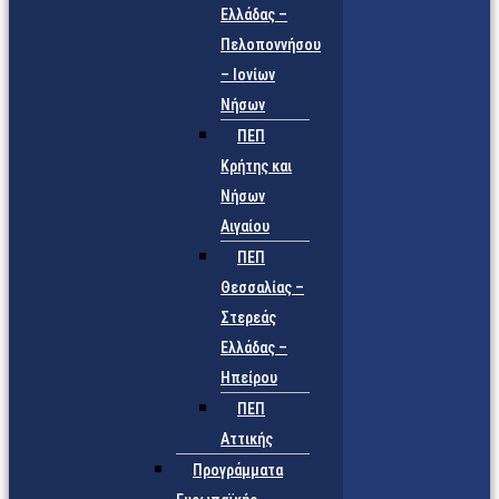
Ελλάδας –
Πελοποννήσου
– Ιονίων
Νήσων
ΠΕΠ
Κρήτης και
Νήσων
Αιγαίου
ΠΕΠ
Θεσσαλίας –
Στερεάς
Ελλάδας –
Ηπείρου
ΠΕΠ
Αττικής
Προγράμματα