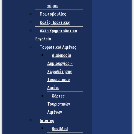
νόμου
Πρωτοβουλίες
Καλές Πρακτικές
Άλλα Χρηματοδοτικά
Εργαλεία
Τουριστικοί Λιμένες
Διαδικασία
Δημιουργίας –
Χωροθέτησης
Τουριστικού
Λιμένα
Χάρτες
Τουριστικών
Λιμένων
Interreg
BestMed