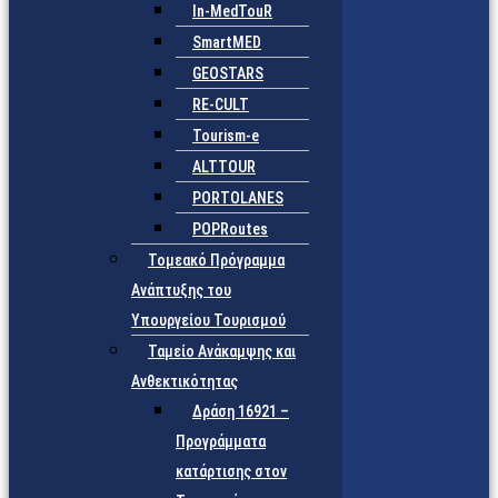
In-MedTouR
SmartMED
GEOSTARS
RE-CULT
Tourism-e
ALTTOUR
PORTOLANES
POPRoutes
Τομεακό Πρόγραμμα
Ανάπτυξης του
Υπουργείου Τουρισμού
Ταμείο Ανάκαμψης και
Ανθεκτικότητας
Δράση 16921 –
Προγράμματα
κατάρτισης στον