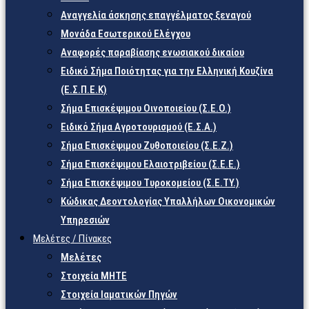
Αναγγελία άσκησης επαγγέλματος ξεναγού
Μονάδα Εσωτερικού Ελέγχου
Αναφορές παραβίασης ενωσιακού δικαίου
Ειδικό Σήμα Ποιότητας για την Ελληνική Κουζίνα
(Ε.Σ.Π.Ε.Κ)
Σήμα Επισκέψιμου Οινοποιείου (Σ.Ε.Ο.)
Ειδικό Σήμα Αγροτουρισμού (Ε.Σ.Α.)
Σήμα Επισκέψιμου Ζυθοποιείου (Σ.Ε.Ζ.)
Σήμα Επισκέψιμου Ελαιοτριβείου (Σ.Ε.Ε.)
Σήμα Επισκέψιμου Τυροκομείου (Σ.Ε.TY.)
Κώδικας Δεοντολογίας Υπαλλήλων Οικονομικών
Υπηρεσιών
Μελέτες / Πίνακες
Μελέτες
Στοιχεία ΜΗΤΕ
Στοιχεία Ιαματικών Πηγών