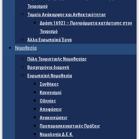
Τουρισμού
Ταμείο Ανάκαμψης και Ανθεκτικότητας
Δράση 16921 – Προγράμματα κατάρτισης στον
Τουρισμό
Άλλα Ευρωπαϊκά Έργα
Νομοθεσία
Πύλη Τουριστικής Νομοθεσίας
Βραχυχρόνια διαμονή
Ευρωπαϊκή Νομοθεσία
Συνθήκες
Κανονισμοί
Οδηγίες
Αποφάσεις
Ανακοινώσεις
Προπαρασκευαστικές Πράξεις
Νομολογία Δ.Ε.Κ.