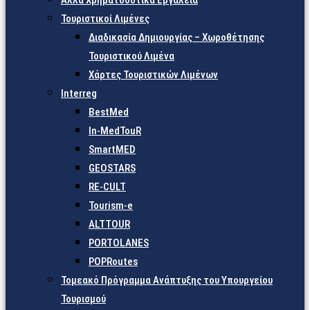
Άλλα Χρηματοδοτικά Εργαλεία
Τουριστικοί Λιμένες
Διαδικασία Δημιουργίας – Χωροθέτησης
Τουριστικού Λιμένα
Χάρτες Τουριστικών Λιμένων
Interreg
BestMed
In-MedTouR
SmartMED
GEOSTARS
RE-CULT
Tourism-e
ALTTOUR
PORTOLANES
POPRoutes
Τομεακό Πρόγραμμα Ανάπτυξης του Υπουργείου
Τουρισμού