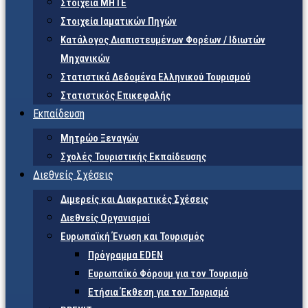
Στοιχεία ΜΗΤΕ
Στοιχεία Ιαματικών Πηγών
Κατάλογος Διαπιστευμένων Φορέων / Ιδιωτών
Μηχανικών
Στατιστικά Δεδομένα Ελληνικού Τουρισμού
Στατιστικός Επικεφαλής
Εκπαίδευση
Μητρώο Ξεναγών
Σχολές Τουριστικής Εκπαίδευσης
Διεθνείς Σχέσεις
Διμερείς και Διακρατικές Σχέσεις
Διεθνείς Οργανισμοί
Ευρωπαϊκή Ένωση και Τουρισμός
Πρόγραμμα EDEN
Ευρωπαϊκό Φόρουμ για τον Τουρισμό
Ετήσια Έκθεση για τον Τουρισμό