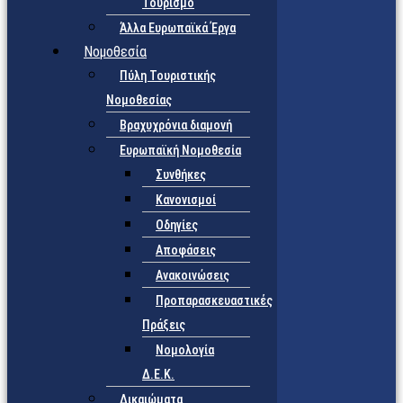
Τουρισμό
Άλλα Ευρωπαϊκά Έργα
Νομοθεσία
Πύλη Τουριστικής
Νομοθεσίας
Βραχυχρόνια διαμονή
Ευρωπαϊκή Νομοθεσία
Συνθήκες
Κανονισμοί
Οδηγίες
Αποφάσεις
Ανακοινώσεις
Προπαρασκευαστικές
Πράξεις
Νομολογία
Δ.Ε.Κ.
Δικαιώματα