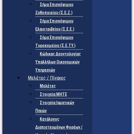
Σήμα Επισκέψιμου
Ζυθοποιείου (Σ.Ε.Ζ.)
Σήμα Επισκέψιμου
Ελαιοτριβείου (Σ.Ε.Ε.)
Σήμα Επισκέψιμου
Τυροκομείου (Σ.Ε.TY.)
Κώδικας Δεοντολογίας
Υπαλλήλων Οικονομικών
Υπηρεσιών
Μελέτες / Πίνακες
Μελέτες
Στοιχεία ΜΗΤΕ
Στοιχεία Ιαματικών
Πηγών
Κατάλογος
Διαπιστευμένων Φορέων /