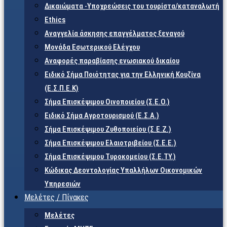
Δικαιώματα -Υποχρεώσεις του τουρίστα/καταναλωτή
Ethics
Αναγγελία άσκησης επαγγέλματος ξεναγού
Μονάδα Εσωτερικού Ελέγχου
Αναφορές παραβίασης ενωσιακού δικαίου
Ειδικό Σήμα Ποιότητας για την Ελληνική Κουζίνα
(Ε.Σ.Π.Ε.Κ)
Σήμα Επισκέψιμου Οινοποιείου (Σ.Ε.Ο.)
Ειδικό Σήμα Αγροτουρισμού (Ε.Σ.Α.)
Σήμα Επισκέψιμου Ζυθοποιείου (Σ.Ε.Ζ.)
Σήμα Επισκέψιμου Ελαιοτριβείου (Σ.Ε.Ε.)
Σήμα Επισκέψιμου Τυροκομείου (Σ.Ε.TY.)
Κώδικας Δεοντολογίας Υπαλλήλων Οικονομικών
Υπηρεσιών
Μελέτες / Πίνακες
Μελέτες