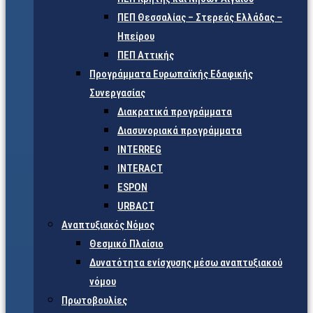
ΠΕΠ Θεσσαλίας – Στερεάς Ελλάδας –
Ηπείρου
ΠΕΠ Αττικής
Προγράμματα Ευρωπαϊκής Εδαφικής
Συνεργασίας
Διακρατικά προγράμματα
Διασυνοριακά προγράμματα
INTERREG
INTERACT
ESPON
URBACT
Αναπτυξιακός Νόμος
Θεσμικό Πλαίσιο
Δυνατότητα ενίσχυσης μέσω αναπτυξιακού
νόμου
Πρωτοβουλίες