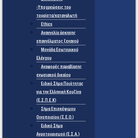
-Υποχρεώσεις του
τουρίστα/καταναλωτή
Ethics
Αναγγελία άσκησης
επαγγέλματος ξεναγού
Μονάδα Εσωτερικού
Ελέγχου
Αναφορές παραβίασης
ενωσιακού δικαίου
Ειδικό Σήμα Ποιότητας
για την Ελληνική Κουζίνα
(Ε.Σ.Π.Ε.Κ)
Σήμα Επισκέψιμου
Οινοποιείου (Σ.Ε.Ο.)
Ειδικό Σήμα
Αγροτουρισμού (Ε.Σ.Α.)