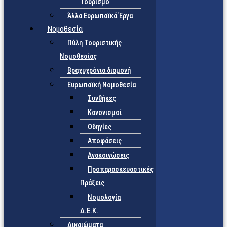
Τουρισμό
Άλλα Ευρωπαϊκά Έργα
Νομοθεσία
Πύλη Τουριστικής
Νομοθεσίας
Βραχυχρόνια διαμονή
Ευρωπαϊκή Νομοθεσία
Συνθήκες
Κανονισμοί
Οδηγίες
Αποφάσεις
Ανακοινώσεις
Προπαρασκευαστικές
Πράξεις
Νομολογία
Δ.Ε.Κ.
Δικαιώματα