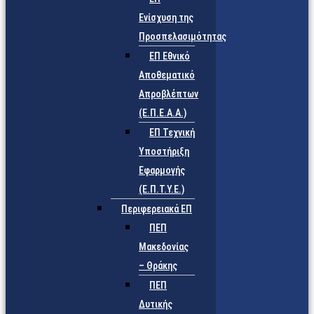
Ενίσχυση της
Προσπελασιμότητας
ΕΠ Εθνικό
Αποθεματικό
Απροβλέπτων
(Ε.Π.Ε.Α.Α.)
ΕΠ Τεχνική
Υποστήριξη
Εφαρμογής
(Ε.Π.Τ.Υ.Ε.)
Περιφερειακά ΕΠ
ΠΕΠ
Μακεδονίας
– Θράκης
ΠΕΠ
Δυτικής