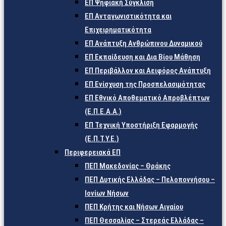
ΕΠ Ψηφιακή Σύγκλιση
ΕΠ Ανταγωνιστικότητα και
Επιχειρηματικότητα
ΕΠ Ανάπτυξη Ανθρώπινου Δυναμικού
ΕΠ Εκπαίδευση και Δια Βίου Μάθηση
ΕΠ Περιβάλλον και Αειφόρος Ανάπτυξη
ΕΠ Ενίσχυση της Προσπελασιμότητας
ΕΠ Εθνικό Αποθεματικό Απροβλέπτων
(Ε.Π.Ε.Α.Α.)
ΕΠ Τεχνική Υποστήριξη Εφαρμογής
(Ε.Π.Τ.Υ.Ε.)
Περιφερειακά ΕΠ
ΠΕΠ Μακεδονίας – Θράκης
ΠΕΠ Δυτικής Ελλάδας – Πελοποννήσου –
Ιονίων Νήσων
ΠΕΠ Κρήτης και Νήσων Αιγαίου
ΠΕΠ Θεσσαλίας – Στερεάς Ελλάδας –