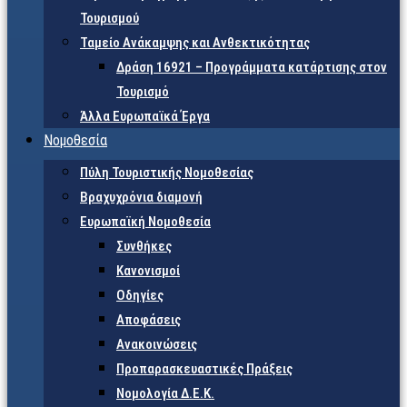
Τουρισμού
Ταμείο Ανάκαμψης και Ανθεκτικότητας
Δράση 16921 – Προγράμματα κατάρτισης στον
Τουρισμό
Άλλα Ευρωπαϊκά Έργα
Νομοθεσία
Πύλη Τουριστικής Νομοθεσίας
Βραχυχρόνια διαμονή
Ευρωπαϊκή Νομοθεσία
Συνθήκες
Κανονισμοί
Οδηγίες
Αποφάσεις
Ανακοινώσεις
Προπαρασκευαστικές Πράξεις
Νομολογία Δ.Ε.Κ.