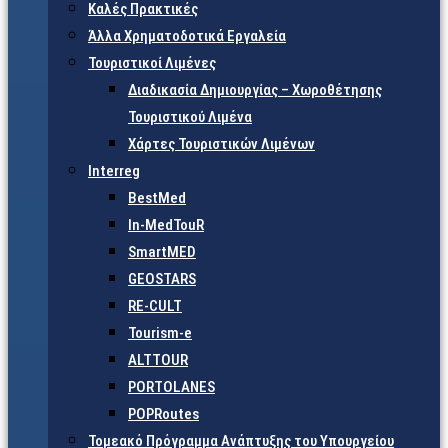
Καλές Πρακτικές
Άλλα Χρηματοδοτικά Εργαλεία
Τουριστικοί Λιμένες
Διαδικασία Δημιουργίας – Χωροθέτησης
Τουριστικού Λιμένα
Χάρτες Τουριστικών Λιμένων
Interreg
BestMed
In-MedTouR
SmartMED
GEOSTARS
RE-CULT
Tourism-e
ALTTOUR
PORTOLANES
POPRoutes
Τομεακό Πρόγραμμα Ανάπτυξης του Υπουργείου