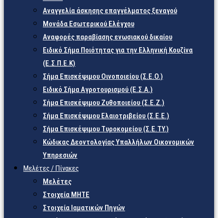
Αναγγελία άσκησης επαγγέλματος ξεναγού
Μονάδα Εσωτερικού Ελέγχου
Αναφορές παραβίασης ενωσιακού δικαίου
Ειδικό Σήμα Ποιότητας για την Ελληνική Κουζίνα
(Ε.Σ.Π.Ε.Κ)
Σήμα Επισκέψιμου Οινοποιείου (Σ.Ε.Ο.)
Ειδικό Σήμα Αγροτουρισμού (Ε.Σ.Α.)
Σήμα Επισκέψιμου Ζυθοποιείου (Σ.Ε.Ζ.)
Σήμα Επισκέψιμου Ελαιοτριβείου (Σ.Ε.Ε.)
Σήμα Επισκέψιμου Τυροκομείου (Σ.Ε.TY.)
Κώδικας Δεοντολογίας Υπαλλήλων Οικονομικών
Υπηρεσιών
Μελέτες / Πίνακες
Μελέτες
Στοιχεία ΜΗΤΕ
Στοιχεία Ιαματικών Πηγών