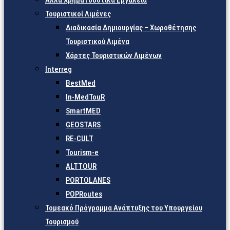
Άλλα Χρηματοδοτικά Εργαλεία
Τουριστικοί Λιμένες
Διαδικασία Δημιουργίας – Χωροθέτησης
Τουριστικού Λιμένα
Χάρτες Τουριστικών Λιμένων
Interreg
BestMed
In-MedTouR
SmartMED
GEOSTARS
RE-CULT
Tourism-e
ALTTOUR
PORTOLANES
POPRoutes
Τομεακό Πρόγραμμα Ανάπτυξης του Υπουργείου
Τουρισμού