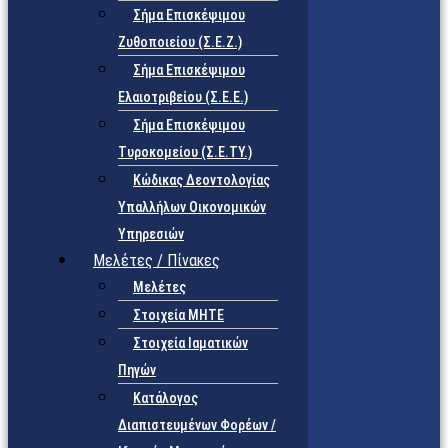
Σήμα Επισκέψιμου
Ζυθοποιείου (Σ.Ε.Ζ.)
Σήμα Επισκέψιμου
Ελαιοτριβείου (Σ.Ε.Ε.)
Σήμα Επισκέψιμου
Τυροκομείου (Σ.Ε.TY.)
Κώδικας Δεοντολογίας
Υπαλλήλων Οικονομικών
Υπηρεσιών
Μελέτες / Πίνακες
Μελέτες
Στοιχεία ΜΗΤΕ
Στοιχεία Ιαματικών
Πηγών
Κατάλογος
Διαπιστευμένων Φορέων /