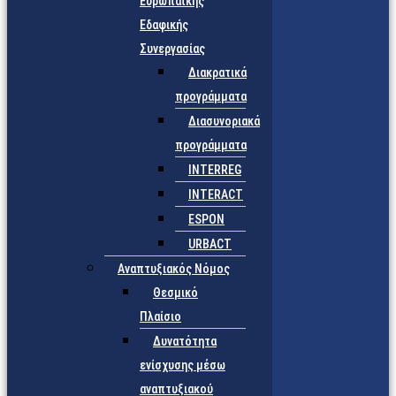
Ευρωπαϊκής
Εδαφικής
Συνεργασίας
Διακρατικά
προγράμματα
Διασυνοριακά
προγράμματα
INTERREG
INTERACT
ESPON
URBACT
Αναπτυξιακός Νόμος
Θεσμικό
Πλαίσιο
Δυνατότητα
ενίσχυσης μέσω
αναπτυξιακού