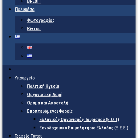
BREXIT
Πολυμέσα
Φωτογραφίες
Βίντεο
Υπουργείο
Πολιτική Ηγεσία
Οργανωτική Δομή
Όραμα και Αποστολή
Εποπτευόμενοι Φορείς
Eλληνικός Οργανισμός Τουρισμού (Ε.Ο.Τ)
Ξενοδοχειακό Επιμελητήριο Ελλάδος (Ξ.Ε.Ε.)
Γραφείο Τύπου