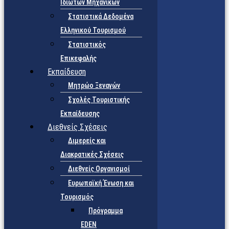
Ιδιωτών Μηχανικών
Στατιστικά Δεδομένα
Ελληνικού Τουρισμού
Στατιστικός
Επικεφαλής
Εκπαίδευση
Μητρώο Ξεναγών
Σχολές Τουριστικής
Εκπαίδευσης
Διεθνείς Σχέσεις
Διμερείς και
Διακρατικές Σχέσεις
Διεθνείς Οργανισμοί
Ευρωπαϊκή Ένωση και
Τουρισμός
Πρόγραμμα
EDEN