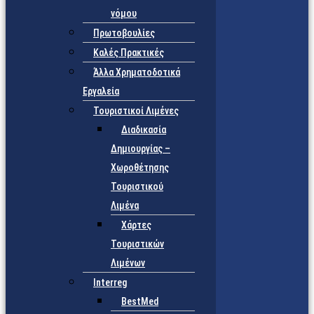
νόμου
Πρωτοβουλίες
Καλές Πρακτικές
Άλλα Χρηματοδοτικά
Εργαλεία
Τουριστικοί Λιμένες
Διαδικασία
Δημιουργίας –
Χωροθέτησης
Τουριστικού
Λιμένα
Χάρτες
Τουριστικών
Λιμένων
Interreg
BestMed