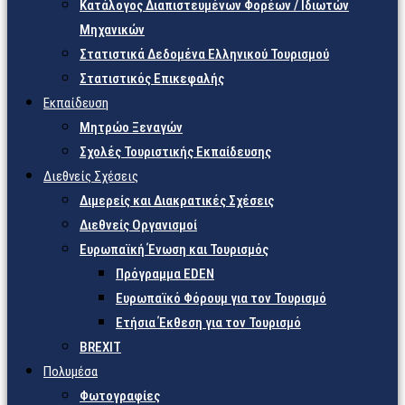
Κατάλογος Διαπιστευμένων Φορέων / Ιδιωτών
Μηχανικών
Στατιστικά Δεδομένα Ελληνικού Τουρισμού
Στατιστικός Επικεφαλής
Εκπαίδευση
Μητρώο Ξεναγών
Σχολές Τουριστικής Εκπαίδευσης
Διεθνείς Σχέσεις
Διμερείς και Διακρατικές Σχέσεις
Διεθνείς Οργανισμοί
Ευρωπαϊκή Ένωση και Τουρισμός
Πρόγραμμα EDEN
Ευρωπαϊκό Φόρουμ για τον Τουρισμό
Ετήσια Έκθεση για τον Τουρισμό
BREXIT
Πολυμέσα
Φωτογραφίες