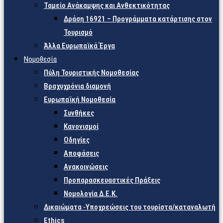
Ταμείο Ανάκαμψης και Ανθεκτικότητας
Δράση 16921 – Προγράμματα κατάρτισης στον
Τουρισμό
Άλλα Ευρωπαϊκά Έργα
Νομοθεσία
Πύλη Τουριστικής Νομοθεσίας
Βραχυχρόνια διαμονή
Ευρωπαϊκή Νομοθεσία
Συνθήκες
Κανονισμοί
Οδηγίες
Αποφάσεις
Ανακοινώσεις
Προπαρασκευαστικές Πράξεις
Νομολογία Δ.Ε.Κ.
Δικαιώματα -Υποχρεώσεις του τουρίστα/καταναλωτή
Ethics