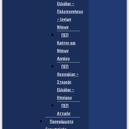
Ελλάδας –
Πελοποννήσου
– Ιονίων
Νήσων
ΠΕΠ
Κρήτης και
Νήσων
Αιγαίου
ΠΕΠ
Θεσσαλίας –
Στερεάς
Ελλάδας –
Ηπείρου
ΠΕΠ
Αττικής
Προγράμματα