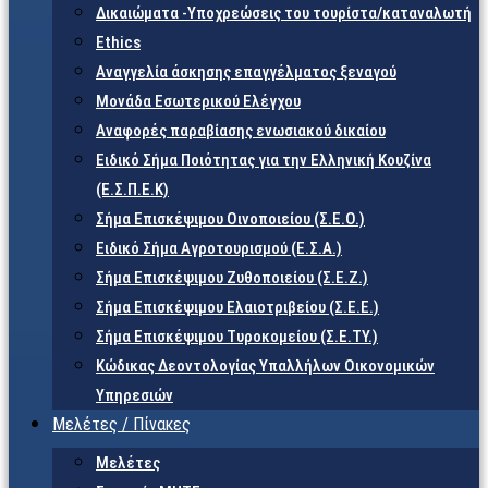
Δικαιώματα -Υποχρεώσεις του τουρίστα/καταναλωτή
Ethics
Αναγγελία άσκησης επαγγέλματος ξεναγού
Μονάδα Εσωτερικού Ελέγχου
Αναφορές παραβίασης ενωσιακού δικαίου
Ειδικό Σήμα Ποιότητας για την Ελληνική Κουζίνα
(Ε.Σ.Π.Ε.Κ)
Σήμα Επισκέψιμου Οινοποιείου (Σ.Ε.Ο.)
Ειδικό Σήμα Αγροτουρισμού (Ε.Σ.Α.)
Σήμα Επισκέψιμου Ζυθοποιείου (Σ.Ε.Ζ.)
Σήμα Επισκέψιμου Ελαιοτριβείου (Σ.Ε.Ε.)
Σήμα Επισκέψιμου Τυροκομείου (Σ.Ε.TY.)
Κώδικας Δεοντολογίας Υπαλλήλων Οικονομικών
Υπηρεσιών
Μελέτες / Πίνακες
Μελέτες