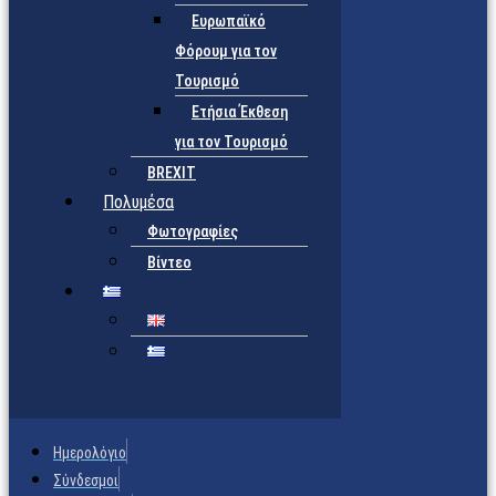
Ευρωπαϊκό
Φόρουμ για τον
Τουρισμό
Ετήσια Έκθεση
για τον Τουρισμό
BREXIT
Πολυμέσα
Φωτογραφίες
Βίντεο
Ημερολόγιο
Σύνδεσμοι