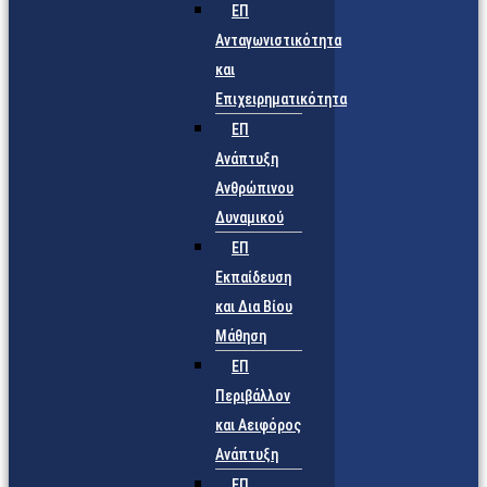
ΕΠ
Ανταγωνιστικότητα
και
Επιχειρηματικότητα
ΕΠ
Ανάπτυξη
Ανθρώπινου
Δυναμικού
ΕΠ
Εκπαίδευση
και Δια Βίου
Μάθηση
ΕΠ
Περιβάλλον
και Αειφόρος
Ανάπτυξη
ΕΠ