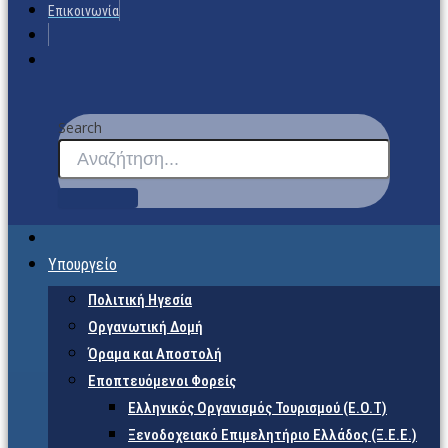
Επικοινωνία
Search
Υπουργείο
Πολιτική Ηγεσία
Οργανωτική Δομή
Όραμα και Αποστολή
Εποπτευόμενοι Φορείς
Eλληνικός Οργανισμός Τουρισμού (Ε.Ο.Τ)
Ξενοδοχειακό Επιμελητήριο Ελλάδος (Ξ.Ε.Ε.)