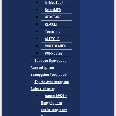
In-MedTouR
SmartMED
GEOSTARS
RE-CULT
Tourism-e
ALTTOUR
PORTOLANES
POPRoutes
Τομεακό Πρόγραμμα
Ανάπτυξης του
Υπουργείου Τουρισμού
Ταμείο Ανάκαμψης και
Ανθεκτικότητας
Δράση 16921 –
Προγράμματα
κατάρτισης στον