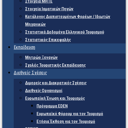
Στοιχεία ΜΗΤΕ
Στοιχεία Ιαματικών Πηγών
Κατάλογος Διαπιστευμένων Φορέων / Ιδιωτών
Μηχανικών
Στατιστικά Δεδομένα Ελληνικού Τουρισμού
Στατιστικός Επικεφαλής
Εκπαίδευση
Μητρώο Ξεναγών
Σχολές Τουριστικής Εκπαίδευσης
Διεθνείς Σχέσεις
Διμερείς και Διακρατικές Σχέσεις
Διεθνείς Οργανισμοί
Ευρωπαϊκή Ένωση και Τουρισμός
Πρόγραμμα EDEN
Ευρωπαϊκό Φόρουμ για τον Τουρισμό
Ετήσια Έκθεση για τον Τουρισμό