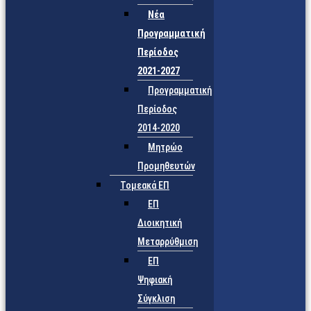
Νέα
Προγραμματική
Περίοδος
2021-2027
Προγραμματική
Περίοδος
2014-2020
Μητρώο
Προμηθευτών
Τομεακά ΕΠ
ΕΠ
Διοικητική
Μεταρρύθμιση
ΕΠ
Ψηφιακή
Σύγκλιση