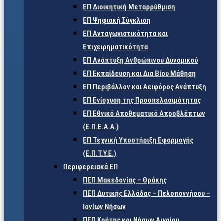
ΕΠ Διοικητική Μεταρρύθμιση
ΕΠ Ψηφιακή Σύγκλιση
ΕΠ Ανταγωνιστικότητα και
Επιχειρηματικότητα
ΕΠ Ανάπτυξη Ανθρώπινου Δυναμικού
ΕΠ Εκπαίδευση και Δια Βίου Μάθηση
ΕΠ Περιβάλλον και Αειφόρος Ανάπτυξη
ΕΠ Ενίσχυση της Προσπελασιμότητας
ΕΠ Εθνικό Αποθεματικό Απροβλέπτων
(Ε.Π.Ε.Α.Α.)
ΕΠ Τεχνική Υποστήριξη Εφαρμογής
(Ε.Π.Τ.Υ.Ε.)
Περιφερειακά ΕΠ
ΠΕΠ Μακεδονίας – Θράκης
ΠΕΠ Δυτικής Ελλάδας – Πελοποννήσου –
Ιονίων Νήσων
ΠΕΠ Κρήτης και Νήσων Αιγαίου