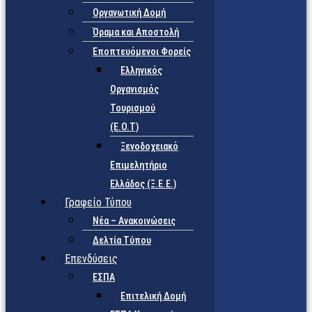
Οργανωτική Δομή
Όραμα και Αποστολή
Εποπτευόμενοι Φορείς
Eλληνικός
Οργανισμός
Τουρισμού
(Ε.Ο.Τ)
Ξενοδοχειακό
Επιμελητήριο
Ελλάδος (Ξ.Ε.Ε.)
Γραφείο Τύπου
Νέα – Ανακοινώσεις
Δελτία Τύπου
Επενδύσεις
ΕΣΠΑ
Επιτελική Δομή