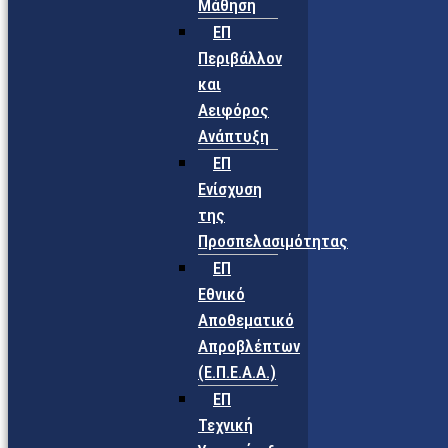
Μάθηση
ΕΠ
Περιβάλλον
και
Αειφόρος
Ανάπτυξη
ΕΠ
Ενίσχυση
της
Προσπελασιμότητας
ΕΠ
Εθνικό
Αποθεματικό
Απροβλέπτων
(Ε.Π.Ε.Α.Α.)
ΕΠ
Τεχνική