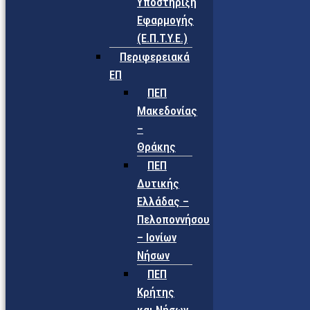
Υποστήριξη
Εφαρμογής
(Ε.Π.Τ.Υ.Ε.)
Περιφερειακά
ΕΠ
ΠΕΠ
Μακεδονίας
–
Θράκης
ΠΕΠ
Δυτικής
Ελλάδας –
Πελοποννήσου
– Ιονίων
Νήσων
ΠΕΠ
Κρήτης