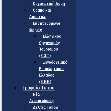
Οργανωτική Δομή
Όραμα και
Αποστολή
Εποπτευόμενοι
Φορείς
Eλληνικός
Οργανισμός
Τουρισμού
(Ε.Ο.Τ)
Ξενοδοχειακό
Επιμελητήριο
Ελλάδος
(Ξ.Ε.Ε.)
Γραφείο Τύπου
Νέα –
Ανακοινώσεις
Δελτία Τύπου