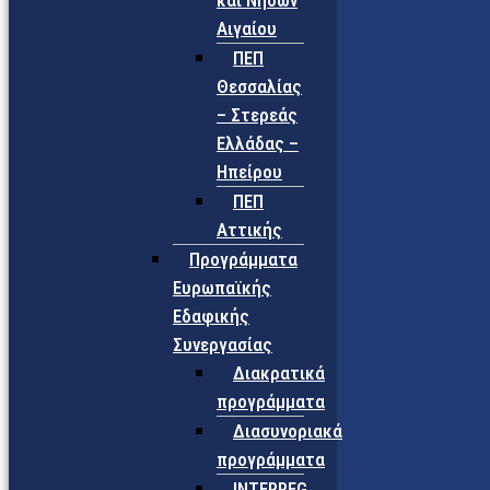
και Νήσων
Αιγαίου
ΠΕΠ
Θεσσαλίας
– Στερεάς
Ελλάδας –
Ηπείρου
ΠΕΠ
Αττικής
Προγράμματα
Ευρωπαϊκής
Εδαφικής
Συνεργασίας
Διακρατικά
προγράμματα
Διασυνοριακά
προγράμματα
INTERREG