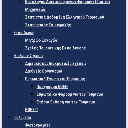
Κατάλογος Διαπιστευμένων Φορέων / Ιδιωτών
Μηχανικών
Στατιστικά Δεδομένα Ελληνικού Τουρισμού
Στατιστικός Επικεφαλής
Εκπαίδευση
Μητρώο Ξεναγών
Σχολές Τουριστικής Εκπαίδευσης
Διεθνείς Σχέσεις
Διμερείς και Διακρατικές Σχέσεις
Διεθνείς Οργανισμοί
Ευρωπαϊκή Ένωση και Τουρισμός
Πρόγραμμα EDEN
Ευρωπαϊκό Φόρουμ για τον Τουρισμό
Ετήσια Έκθεση για τον Τουρισμό
BREXIT
Πολυμέσα
Φωτογραφίες