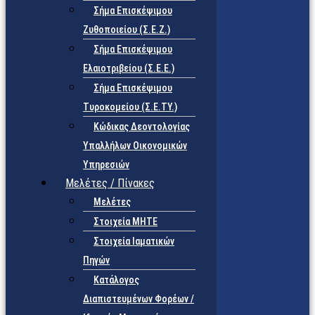
Σήμα Επισκέψιμου
Ζυθοποιείου (Σ.Ε.Ζ.)
Σήμα Επισκέψιμου
Ελαιοτριβείου (Σ.Ε.Ε.)
Σήμα Επισκέψιμου
Τυροκομείου (Σ.Ε.TY.)
Κώδικας Δεοντολογίας
Υπαλλήλων Οικονομικών
Υπηρεσιών
Μελέτες / Πίνακες
Μελέτες
Στοιχεία ΜΗΤΕ
Στοιχεία Ιαματικών
Πηγών
Κατάλογος
Διαπιστευμένων Φορέων /