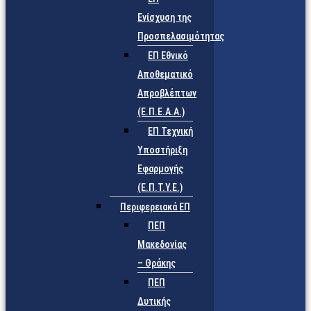
Ενίσχυση της
Προσπελασιμότητας
ΕΠ Εθνικό
Αποθεματικό
Απροβλέπτων
(Ε.Π.Ε.Α.Α.)
ΕΠ Τεχνική
Υποστήριξη
Εφαρμογής
(Ε.Π.Τ.Υ.Ε.)
Περιφερειακά ΕΠ
ΠΕΠ
Μακεδονίας
– Θράκης
ΠΕΠ
Δυτικής