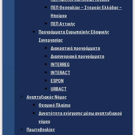
ΠΕΠ Θεσσαλίας – Στερεάς Ελλάδας –
Ηπείρου
ΠΕΠ Αττικής
Προγράμματα Ευρωπαϊκής Εδαφικής
Συνεργασίας
Διακρατικά προγράμματα
Διασυνοριακά προγράμματα
INTERREG
INTERACT
ESPON
URBACT
Αναπτυξιακός Νόμος
Θεσμικό Πλαίσιο
Δυνατότητα ενίσχυσης μέσω αναπτυξιακού
νόμου
Πρωτοβουλίες