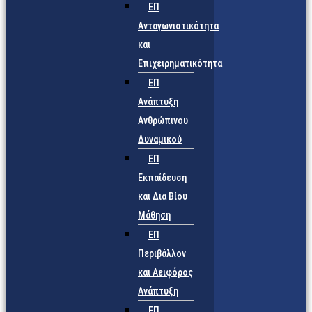
ΕΠ
Ανταγωνιστικότητα
και
Επιχειρηματικότητα
ΕΠ
Ανάπτυξη
Ανθρώπινου
Δυναμικού
ΕΠ
Εκπαίδευση
και Δια Βίου
Μάθηση
ΕΠ
Περιβάλλον
και Αειφόρος
Ανάπτυξη
ΕΠ