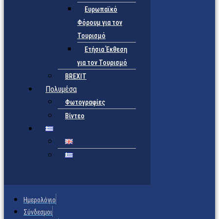
Ευρωπαϊκό
Φόρουμ για τον
Τουρισμό
Ετήσια Έκθεση
για τον Τουρισμό
BREXIT
Πολυμέσα
Φωτογραφίες
Βίντεο
Ημερολόγιο
Σύνδεσμοι