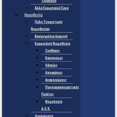
Τουρισμό
Άλλα Ευρωπαϊκά Έργα
Νομοθεσία
Πύλη Τουριστικής
Νομοθεσίας
Βραχυχρόνια διαμονή
Ευρωπαϊκή Νομοθεσία
Συνθήκες
Κανονισμοί
Οδηγίες
Αποφάσεις
Ανακοινώσεις
Προπαρασκευαστικές
Πράξεις
Νομολογία
Δ.Ε.Κ.
Δικαιώματα