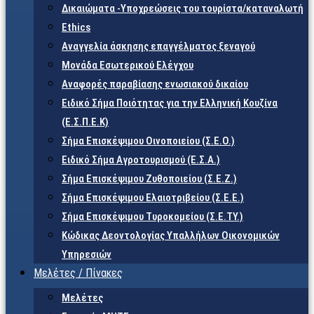
Δικαιώματα -Υποχρεώσεις του τουρίστα/καταναλωτή
Ethics
Αναγγελία άσκησης επαγγέλματος ξεναγού
Μονάδα Εσωτερικού Ελέγχου
Αναφορές παραβίασης ενωσιακού δικαίου
Ειδικό Σήμα Ποιότητας για την Ελληνική Κουζίνα
(Ε.Σ.Π.Ε.Κ)
Σήμα Επισκέψιμου Οινοποιείου (Σ.Ε.Ο.)
Ειδικό Σήμα Αγροτουρισμού (Ε.Σ.Α.)
Σήμα Επισκέψιμου Ζυθοποιείου (Σ.Ε.Ζ.)
Σήμα Επισκέψιμου Ελαιοτριβείου (Σ.Ε.Ε.)
Σήμα Επισκέψιμου Τυροκομείου (Σ.Ε.TY.)
Κώδικας Δεοντολογίας Υπαλλήλων Οικονομικών
Υπηρεσιών
Μελέτες / Πίνακες
Μελέτες