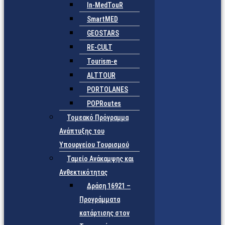
In-MedTouR
SmartMED
GEOSTARS
RE-CULT
Tourism-e
ALTTOUR
PORTOLANES
POPRoutes
Τομεακό Πρόγραμμα
Ανάπτυξης του
Υπουργείου Τουρισμού
Ταμείο Ανάκαμψης και
Ανθεκτικότητας
Δράση 16921 –
Προγράμματα
κατάρτισης στον