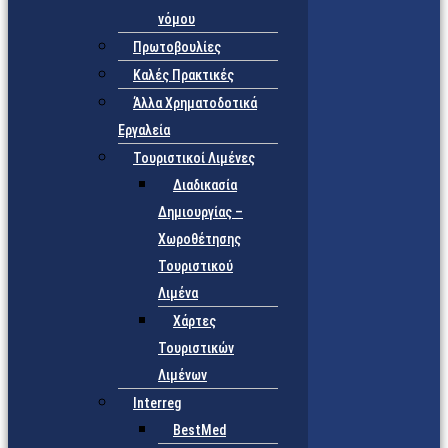
νόμου
Πρωτοβουλίες
Καλές Πρακτικές
Άλλα Χρηματοδοτικά
Εργαλεία
Τουριστικοί Λιμένες
Διαδικασία
Δημιουργίας –
Χωροθέτησης
Τουριστικού
Λιμένα
Χάρτες
Τουριστικών
Λιμένων
Interreg
BestMed