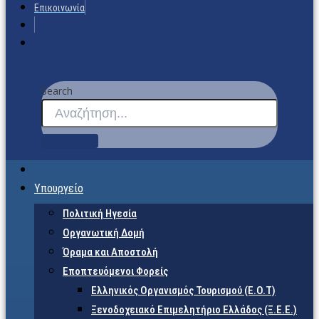
Επικοινωνία
Search
Υπουργείο
Πολιτική Ηγεσία
Οργανωτική Δομή
Όραμα και Αποστολή
Εποπτευόμενοι Φορείς
Eλληνικός Οργανισμός Τουρισμού (Ε.Ο.Τ)
Ξενοδοχειακό Επιμελητήριο Ελλάδος (Ξ.Ε.Ε.)