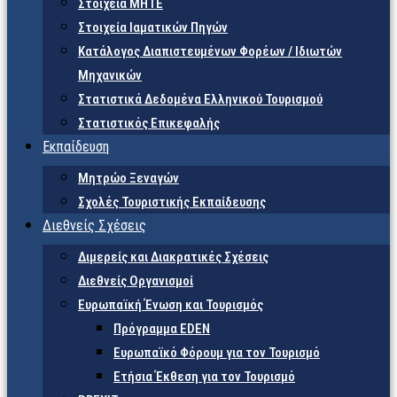
Στοιχεία ΜΗΤΕ
Στοιχεία Ιαματικών Πηγών
Κατάλογος Διαπιστευμένων Φορέων / Ιδιωτών
Μηχανικών
Στατιστικά Δεδομένα Ελληνικού Τουρισμού
Στατιστικός Επικεφαλής
Εκπαίδευση
Μητρώο Ξεναγών
Σχολές Τουριστικής Εκπαίδευσης
Διεθνείς Σχέσεις
Διμερείς και Διακρατικές Σχέσεις
Διεθνείς Οργανισμοί
Ευρωπαϊκή Ένωση και Τουρισμός
Πρόγραμμα EDEN
Ευρωπαϊκό Φόρουμ για τον Τουρισμό
Ετήσια Έκθεση για τον Τουρισμό