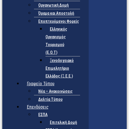
Οργανωτική Δομή
Όραμα και Αποστολή
Εποπτευόμενοι Φορείς
Eλληνικός
Οργανισμός
Τουρισμού
(Ε.Ο.Τ)
Ξενοδοχειακό
Επιμελητήριο
Ελλάδος (Ξ.Ε.Ε.)
Γραφείο Τύπου
Νέα – Ανακοινώσεις
Δελτία Τύπου
Επενδύσεις
ΕΣΠΑ
Επιτελική Δομή