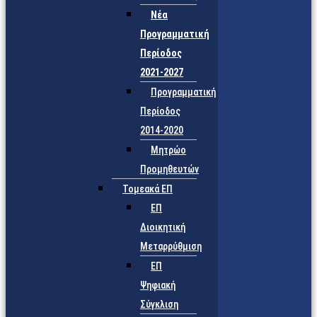
Νέα
Προγραμματική
Περίοδος
2021-2027
Προγραμματική
Περίοδος
2014-2020
Μητρώο
Προμηθευτών
Τομεακά ΕΠ
ΕΠ
Διοικητική
Μεταρρύθμιση
ΕΠ
Ψηφιακή
Σύγκλιση