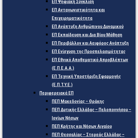
ΕΠ Ψηφιακή Σύγκλιση
ΕΠ Ανταγωνιστικότητα και
Επιχειρηματικότητα
ΕΠ Ανάπτυξη Ανθρώπινου Δυναμικού
ΕΠ Εκπαίδευση και Δια Βίου Μάθηση
ΕΠ Περιβάλλον και Αειφόρος Ανάπτυξη
ΕΠ Ενίσχυση της Προσπελασιμότητας
ΕΠ Εθνικό Αποθεματικό Απροβλέπτων
(Ε.Π.Ε.Α.Α.)
ΕΠ Τεχνική Υποστήριξη Εφαρμογής
(Ε.Π.Τ.Υ.Ε.)
Περιφερειακά ΕΠ
ΠΕΠ Μακεδονίας – Θράκης
ΠΕΠ Δυτικής Ελλάδας – Πελοποννήσου –
Ιονίων Νήσων
ΠΕΠ Κρήτης και Νήσων Αιγαίου
ΠΕΠ Θεσσαλίας – Στερεάς Ελλάδας –