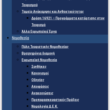
Τουρισμού
Ταμείο Ανάκαμψης και Ανθεκτικότητας
Δράση 16921 – Προγράμματα κατάρτισης στον
Τουρισμό
Άλλα Ευρωπαϊκά Έργα
Νομοθεσία
Πύλη Τουριστικής Νομοθεσίας
Βραχυχρόνια διαμονή
Ευρωπαϊκή Νομοθεσία
Συνθήκες
Κανονισμοί
Οδηγίες
Αποφάσεις
Ανακοινώσεις
Προπαρασκευαστικές Πράξεις
Νομολογία Δ.Ε.Κ.