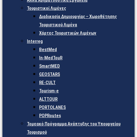
Άλλα Χρηματοδοτικά Εργαλεία
Τουριστικοί Λιμένες
Διαδικασία Δημιουργίας – Χωροθέτησης
Τουριστικού Λιμένα
Χάρτες Τουριστικών Λιμένων
Interreg
BestMed
In-MedTouR
SmartMED
GEOSTARS
RE-CULT
Tourism-e
ALTTOUR
PORTOLANES
POPRoutes
Τομεακό Πρόγραμμα Ανάπτυξης του Υπουργείου
Τουρισμού