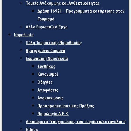
Ταμείο Ανάκαμψης και Ανθεκτικότητας
Δράση 16921 – Προγράμματα κατάρτισης στον
Τουρισμό
Άλλα Ευρωπαϊκά Έργα
Νομοθεσία
Πύλη Τουριστικής Νομοθεσίας
Βραχυχρόνια διαμονή
Ευρωπαϊκή Νομοθεσία
Συνθήκες
Κανονισμοί
Οδηγίες
Αποφάσεις
Ανακοινώσεις
Προπαρασκευαστικές Πράξεις
Νομολογία Δ.Ε.Κ.
Δικαιώματα -Υποχρεώσεις του τουρίστα/καταναλωτή
Ethics