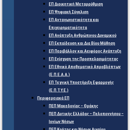
ΕΠ Διοικητική Μεταρρύθμιση
ΕΠ Ψηφιακή Σύγκλιση
ΕΠ Ανταγωνιστικότητα και
Επιχειρηματικότητα
ΕΠ Ανάπτυξη Ανθρώπινου Δυναμικού
ΕΠ Εκπαίδευση και Δια Βίου Μάθηση
ΕΠ Περιβάλλον και Αειφόρος Ανάπτυξη
ΕΠ Ενίσχυση της Προσπελασιμότητας
ΕΠ Εθνικό Αποθεματικό Απροβλέπτων
(Ε.Π.Ε.Α.Α.)
ΕΠ Τεχνική Υποστήριξη Εφαρμογής
(Ε.Π.Τ.Υ.Ε.)
Περιφερειακά ΕΠ
ΠΕΠ Μακεδονίας – Θράκης
ΠΕΠ Δυτικής Ελλάδας – Πελοποννήσου –
Ιονίων Νήσων
ΠΕΠ Κρήτης και Νήσων Αιγαίου