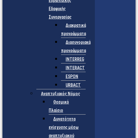
Ευρωπαϊκής
Εδαφικής
Συνεργασίας
Διακρατικά
προγράμματα
Διασυνοριακά
προγράμματα
INTERREG
INTERACT
ESPON
URBACT
Αναπτυξιακός Νόμος
Θεσμικό
Πλαίσιο
Δυνατότητα
ενίσχυσης μέσω
αναπτυξιακού