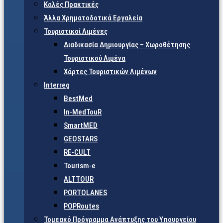
Καλές Πρακτικές
Άλλα Χρηματοδοτικά Εργαλεία
Τουριστικοί Λιμένες
Διαδικασία Δημιουργίας – Χωροθέτησης
Τουριστικού Λιμένα
Χάρτες Τουριστικών Λιμένων
Interreg
BestMed
In-MedTouR
SmartMED
GEOSTARS
RE-CULT
Tourism-e
ALTTOUR
PORTOLANES
POPRoutes
Τομεακό Πρόγραμμα Ανάπτυξης του Υπουργείου