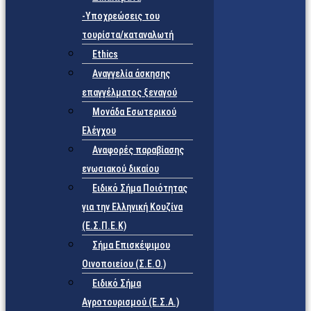
-Υποχρεώσεις του
τουρίστα/καταναλωτή
Ethics
Αναγγελία άσκησης
επαγγέλματος ξεναγού
Μονάδα Εσωτερικού
Ελέγχου
Αναφορές παραβίασης
ενωσιακού δικαίου
Ειδικό Σήμα Ποιότητας
για την Ελληνική Κουζίνα
(Ε.Σ.Π.Ε.Κ)
Σήμα Επισκέψιμου
Οινοποιείου (Σ.Ε.Ο.)
Ειδικό Σήμα
Αγροτουρισμού (Ε.Σ.Α.)