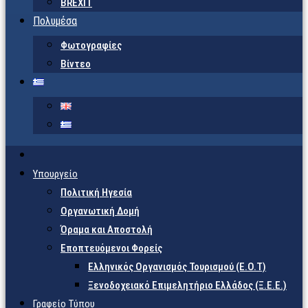
BREXIT
Πολυμέσα
Φωτογραφίες
Βίντεο
Υπουργείο
Πολιτική Ηγεσία
Οργανωτική Δομή
Όραμα και Αποστολή
Εποπτευόμενοι Φορείς
Eλληνικός Οργανισμός Τουρισμού (Ε.Ο.Τ)
Ξενοδοχειακό Επιμελητήριο Ελλάδος (Ξ.Ε.Ε.)
Γραφείο Τύπου