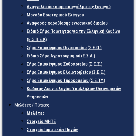
Αναγγελία άσκησης επαγγέλματος ξεναγού
Μονάδα Εσωτερικού Ελέγχου
Αναφορές παραβίασης ενωσιακού δικαίου
Ειδικό Σήμα Ποιότητας για την Ελληνική Κουζίνα
(Ε.Σ.Π.Ε.Κ)
Σήμα Επισκέψιμου Οινοποιείου (Σ.Ε.Ο.)
Ειδικό Σήμα Αγροτουρισμού (Ε.Σ.Α.)
Σήμα Επισκέψιμου Ζυθοποιείου (Σ.Ε.Ζ.)
Σήμα Επισκέψιμου Ελαιοτριβείου (Σ.Ε.Ε.)
Σήμα Επισκέψιμου Τυροκομείου (Σ.Ε.TY.)
Κώδικας Δεοντολογίας Υπαλλήλων Οικονομικών
Υπηρεσιών
Μελέτες / Πίνακες
Μελέτες
Στοιχεία ΜΗΤΕ
Στοιχεία Ιαματικών Πηγών