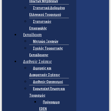
Ιδιωτών Μηχανικών
Στατιστικά Δεδομένα
Ελληνικού Τουρισμού
Στατιστικός
Επικεφαλής
Εκπαίδευση
Μητρώο Ξεναγών
Σχολές Τουριστικής
Εκπαίδευσης
Διεθνείς Σχέσεις
Διμερείς και
Διακρατικές Σχέσεις
Διεθνείς Οργανισμοί
Ευρωπαϊκή Ένωση και
Τουρισμός
Πρόγραμμα
EDEN