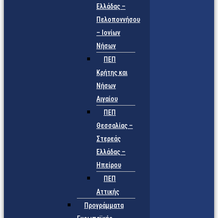
Ελλάδας –
Πελοποννήσου
– Ιονίων
Νήσων
ΠΕΠ
Κρήτης και
Νήσων
Αιγαίου
ΠΕΠ
Θεσσαλίας –
Στερεάς
Ελλάδας –
Ηπείρου
ΠΕΠ
Αττικής
Προγράμματα