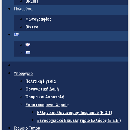
BREXIT
Πολυμέσα
Φωτογραφίες
Βίντεο
Υπουργείο
Πολιτική Ηγεσία
Οργανωτική Δομή
Όραμα και Αποστολή
Εποπτευόμενοι Φορείς
Eλληνικός Οργανισμός Τουρισμού (Ε.Ο.Τ)
Ξενοδοχειακό Επιμελητήριο Ελλάδος (Ξ.Ε.Ε.)
Γραφείο Τύπου