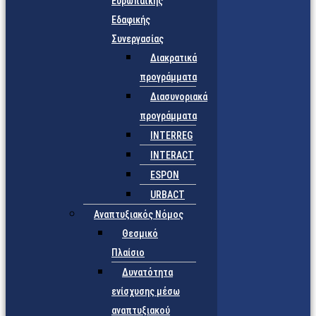
Ευρωπαϊκής
Εδαφικής
Συνεργασίας
Διακρατικά
προγράμματα
Διασυνοριακά
προγράμματα
INTERREG
INTERACT
ESPON
URBACT
Αναπτυξιακός Νόμος
Θεσμικό
Πλαίσιο
Δυνατότητα
ενίσχυσης μέσω
αναπτυξιακού