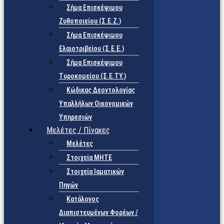
Σήμα Επισκέψιμου
Ζυθοποιείου (Σ.Ε.Ζ.)
Σήμα Επισκέψιμου
Ελαιοτριβείου (Σ.Ε.Ε.)
Σήμα Επισκέψιμου
Τυροκομείου (Σ.Ε.TY.)
Κώδικας Δεοντολογίας
Υπαλλήλων Οικονομικών
Υπηρεσιών
Μελέτες / Πίνακες
Μελέτες
Στοιχεία ΜΗΤΕ
Στοιχεία Ιαματικών
Πηγών
Κατάλογος
Διαπιστευμένων Φορέων /