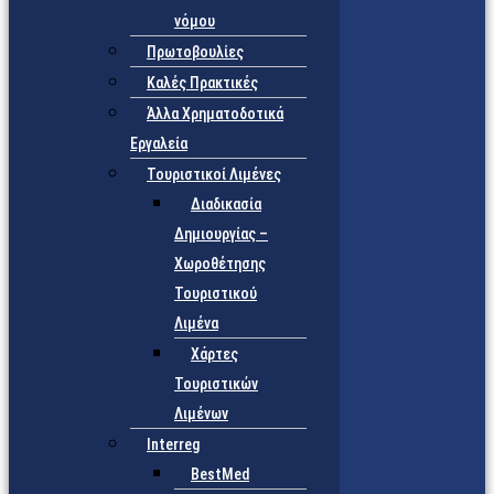
νόμου
Πρωτοβουλίες
Καλές Πρακτικές
Άλλα Χρηματοδοτικά
Εργαλεία
Τουριστικοί Λιμένες
Διαδικασία
Δημιουργίας –
Χωροθέτησης
Τουριστικού
Λιμένα
Χάρτες
Τουριστικών
Λιμένων
Interreg
BestMed