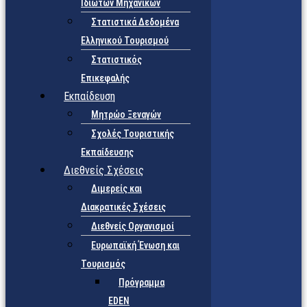
Ιδιωτών Μηχανικών
Στατιστικά Δεδομένα
Ελληνικού Τουρισμού
Στατιστικός
Επικεφαλής
Εκπαίδευση
Μητρώο Ξεναγών
Σχολές Τουριστικής
Εκπαίδευσης
Διεθνείς Σχέσεις
Διμερείς και
Διακρατικές Σχέσεις
Διεθνείς Οργανισμοί
Ευρωπαϊκή Ένωση και
Τουρισμός
Πρόγραμμα
EDEN