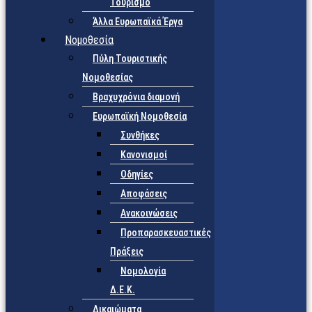
Τουρισμό
Άλλα Ευρωπαϊκά Έργα
Νομοθεσία
Πύλη Τουριστικής
Νομοθεσίας
Βραχυχρόνια διαμονή
Ευρωπαϊκή Νομοθεσία
Συνθήκες
Κανονισμοί
Οδηγίες
Αποφάσεις
Ανακοινώσεις
Προπαρασκευαστικές
Πράξεις
Νομολογία
Δ.Ε.Κ.
Δικαιώματα