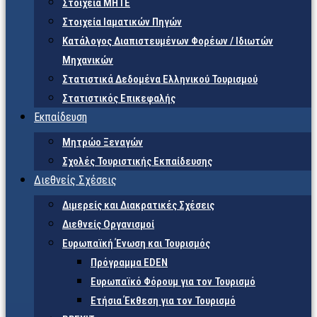
Στοιχεία ΜΗΤΕ
Στοιχεία Ιαματικών Πηγών
Κατάλογος Διαπιστευμένων Φορέων / Ιδιωτών
Μηχανικών
Στατιστικά Δεδομένα Ελληνικού Τουρισμού
Στατιστικός Επικεφαλής
Εκπαίδευση
Μητρώο Ξεναγών
Σχολές Τουριστικής Εκπαίδευσης
Διεθνείς Σχέσεις
Διμερείς και Διακρατικές Σχέσεις
Διεθνείς Οργανισμοί
Ευρωπαϊκή Ένωση και Τουρισμός
Πρόγραμμα EDEN
Ευρωπαϊκό Φόρουμ για τον Τουρισμό
Ετήσια Έκθεση για τον Τουρισμό