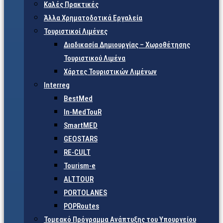
Καλές Πρακτικές
Άλλα Χρηματοδοτικά Εργαλεία
Τουριστικοί Λιμένες
Διαδικασία Δημιουργίας – Χωροθέτησης
Τουριστικού Λιμένα
Χάρτες Τουριστικών Λιμένων
Interreg
BestMed
In-MedTouR
SmartMED
GEOSTARS
RE-CULT
Tourism-e
ALTTOUR
PORTOLANES
POPRoutes
Τομεακό Πρόγραμμα Ανάπτυξης του Υπουργείου