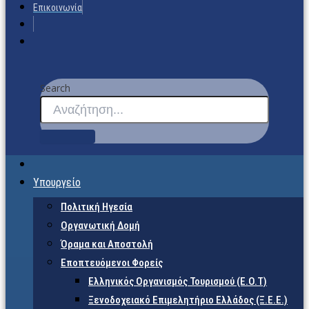
Επικοινωνία
Search
Υπουργείο
Πολιτική Ηγεσία
Οργανωτική Δομή
Όραμα και Αποστολή
Εποπτευόμενοι Φορείς
Eλληνικός Οργανισμός Τουρισμού (Ε.Ο.Τ)
Ξενοδοχειακό Επιμελητήριο Ελλάδος (Ξ.Ε.Ε.)