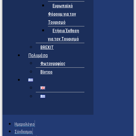
Ευρωπαϊκό
Φόρουμ για τον
Τουρισμό
Ετήσια Έκθεση
για τον Τουρισμό
BREXIT
Πολυμέσα
Φωτογραφίες
Βίντεο
Ημερολόγιο
Σύνδεσμοι