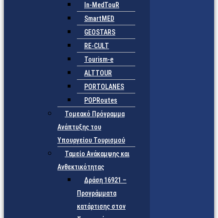
In-MedTouR
SmartMED
GEOSTARS
RE-CULT
Tourism-e
ALTTOUR
PORTOLANES
POPRoutes
Τομεακό Πρόγραμμα
Ανάπτυξης του
Υπουργείου Τουρισμού
Ταμείο Ανάκαμψης και
Ανθεκτικότητας
Δράση 16921 –
Προγράμματα
κατάρτισης στον