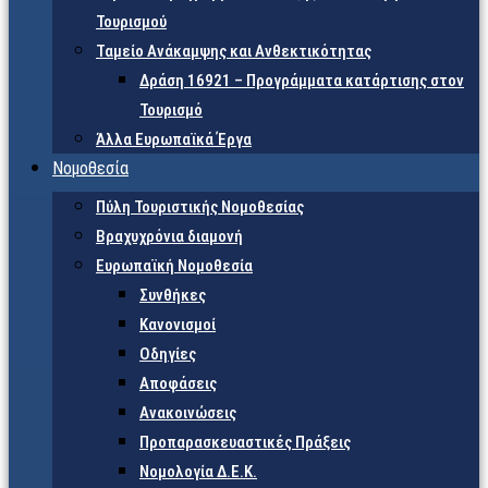
Τουρισμού
Ταμείο Ανάκαμψης και Ανθεκτικότητας
Δράση 16921 – Προγράμματα κατάρτισης στον
Τουρισμό
Άλλα Ευρωπαϊκά Έργα
Νομοθεσία
Πύλη Τουριστικής Νομοθεσίας
Βραχυχρόνια διαμονή
Ευρωπαϊκή Νομοθεσία
Συνθήκες
Κανονισμοί
Οδηγίες
Αποφάσεις
Ανακοινώσεις
Προπαρασκευαστικές Πράξεις
Νομολογία Δ.Ε.Κ.