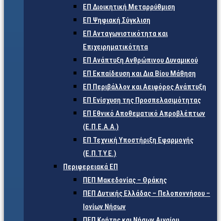
ΕΠ Διοικητική Μεταρρύθμιση
ΕΠ Ψηφιακή Σύγκλιση
ΕΠ Ανταγωνιστικότητα και
Επιχειρηματικότητα
ΕΠ Ανάπτυξη Ανθρώπινου Δυναμικού
ΕΠ Εκπαίδευση και Δια Βίου Μάθηση
ΕΠ Περιβάλλον και Αειφόρος Ανάπτυξη
ΕΠ Ενίσχυση της Προσπελασιμότητας
ΕΠ Εθνικό Αποθεματικό Απροβλέπτων
(Ε.Π.Ε.Α.Α.)
ΕΠ Τεχνική Υποστήριξη Εφαρμογής
(Ε.Π.Τ.Υ.Ε.)
Περιφερειακά ΕΠ
ΠΕΠ Μακεδονίας – Θράκης
ΠΕΠ Δυτικής Ελλάδας – Πελοποννήσου –
Ιονίων Νήσων
ΠΕΠ Κρήτης και Νήσων Αιγαίου