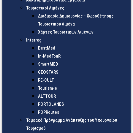
Άλλα Χρηματοδοτικά Εργαλεία
Τουριστικοί Λιμένες
Διαδικασία Δημιουργίας – Χωροθέτησης
Τουριστικού Λιμένα
Χάρτες Τουριστικών Λιμένων
Interreg
BestMed
In-MedTouR
SmartMED
GEOSTARS
RE-CULT
Tourism-e
ALTTOUR
PORTOLANES
POPRoutes
Τομεακό Πρόγραμμα Ανάπτυξης του Υπουργείου
Τουρισμού