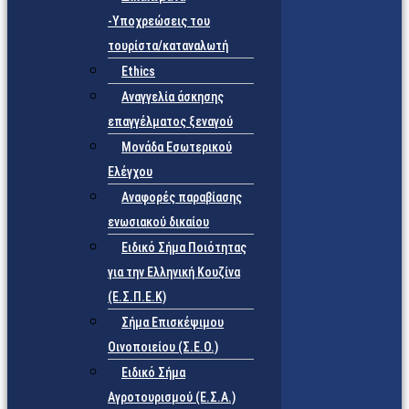
-Υποχρεώσεις του
τουρίστα/καταναλωτή
Ethics
Αναγγελία άσκησης
επαγγέλματος ξεναγού
Μονάδα Εσωτερικού
Ελέγχου
Αναφορές παραβίασης
ενωσιακού δικαίου
Ειδικό Σήμα Ποιότητας
για την Ελληνική Κουζίνα
(Ε.Σ.Π.Ε.Κ)
Σήμα Επισκέψιμου
Οινοποιείου (Σ.Ε.Ο.)
Ειδικό Σήμα
Αγροτουρισμού (Ε.Σ.Α.)