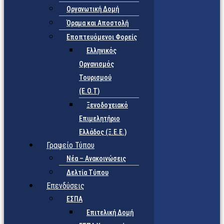
Οργανωτική Δομή
Όραμα και Αποστολή
Εποπτευόμενοι Φορείς
Eλληνικός
Οργανισμός
Τουρισμού
(Ε.Ο.Τ)
Ξενοδοχειακό
Επιμελητήριο
Ελλάδος (Ξ.Ε.Ε.)
Γραφείο Τύπου
Νέα – Ανακοινώσεις
Δελτία Τύπου
Επενδύσεις
ΕΣΠΑ
Επιτελική Δομή