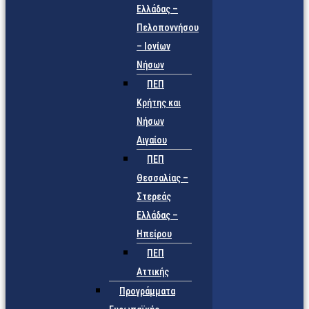
Ελλάδας –
Πελοποννήσου
– Ιονίων
Νήσων
ΠΕΠ
Κρήτης και
Νήσων
Αιγαίου
ΠΕΠ
Θεσσαλίας –
Στερεάς
Ελλάδας –
Ηπείρου
ΠΕΠ
Αττικής
Προγράμματα