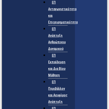
ΕΠ
Ανταγωνιστικότητα
και
Επιχειρηματικότητα
ΕΠ
Ανάπτυξη
Ανθρώπινου
Δυναμικού
ΕΠ
Εκπαίδευση
και Δια Βίου
Μάθηση
ΕΠ
Περιβάλλον
και Αειφόρος
Ανάπτυξη
ΕΠ