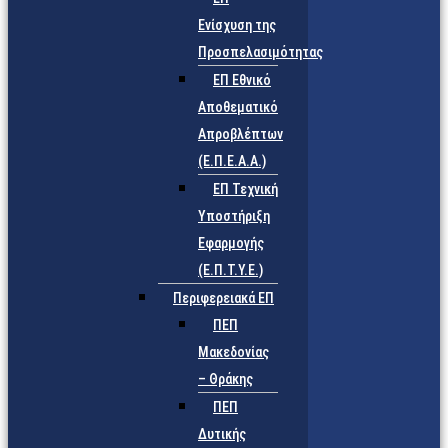
Ενίσχυση της
Προσπελασιμότητας
ΕΠ Εθνικό
Αποθεματικό
Απροβλέπτων
(Ε.Π.Ε.Α.Α.)
ΕΠ Τεχνική
Υποστήριξη
Εφαρμογής
(Ε.Π.Τ.Υ.Ε.)
Περιφερειακά ΕΠ
ΠΕΠ
Μακεδονίας
– Θράκης
ΠΕΠ
Δυτικής