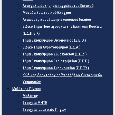
Αναγγελία άσκησης επαγγέλματος ξεναγού
Μονάδα Εσωτερικού Ελέγχου
Αναφορές παραβίασης ενωσιακού δικαίου
Ειδικό Σήμα Ποιότητας για την Ελληνική Κουζίνα
(Ε.Σ.Π.Ε.Κ)
Σήμα Επισκέψιμου Οινοποιείου (Σ.Ε.Ο.)
Ειδικό Σήμα Αγροτουρισμού (Ε.Σ.Α.)
Σήμα Επισκέψιμου Ζυθοποιείου (Σ.Ε.Ζ.)
Σήμα Επισκέψιμου Ελαιοτριβείου (Σ.Ε.Ε.)
Σήμα Επισκέψιμου Τυροκομείου (Σ.Ε.TY.)
Κώδικας Δεοντολογίας Υπαλλήλων Οικονομικών
Υπηρεσιών
Μελέτες / Πίνακες
Μελέτες
Στοιχεία ΜΗΤΕ
Στοιχεία Ιαματικών Πηγών