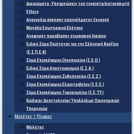
Δικαιώματα -Υποχρεώσεις του τουρίστα/καταναλωτή
Ethics
Αναγγελία άσκησης επαγγέλματος ξεναγού
Μονάδα Εσωτερικού Ελέγχου
Αναφορές παραβίασης ενωσιακού δικαίου
Ειδικό Σήμα Ποιότητας για την Ελληνική Κουζίνα
(Ε.Σ.Π.Ε.Κ)
Σήμα Επισκέψιμου Οινοποιείου (Σ.Ε.Ο.)
Ειδικό Σήμα Αγροτουρισμού (Ε.Σ.Α.)
Σήμα Επισκέψιμου Ζυθοποιείου (Σ.Ε.Ζ.)
Σήμα Επισκέψιμου Ελαιοτριβείου (Σ.Ε.Ε.)
Σήμα Επισκέψιμου Τυροκομείου (Σ.Ε.TY.)
Κώδικας Δεοντολογίας Υπαλλήλων Οικονομικών
Υπηρεσιών
Μελέτες / Πίνακες
Μελέτες