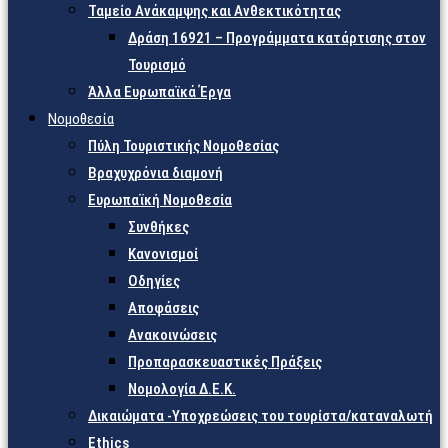
Ταμείο Ανάκαμψης και Ανθεκτικότητας
Δράση 16921 – Προγράμματα κατάρτισης στον
Τουρισμό
Άλλα Ευρωπαϊκά Έργα
Νομοθεσία
Πύλη Τουριστικής Νομοθεσίας
Βραχυχρόνια διαμονή
Ευρωπαϊκή Νομοθεσία
Συνθήκες
Κανονισμοί
Οδηγίες
Αποφάσεις
Ανακοινώσεις
Προπαρασκευαστικές Πράξεις
Νομολογία Δ.Ε.Κ.
Δικαιώματα -Υποχρεώσεις του τουρίστα/καταναλωτή
Ethics