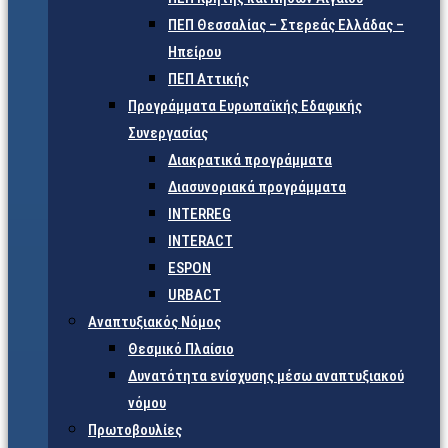
ΠΕΠ Θεσσαλίας – Στερεάς Ελλάδας –
Ηπείρου
ΠΕΠ Αττικής
Προγράμματα Ευρωπαϊκής Εδαφικής
Συνεργασίας
Διακρατικά προγράμματα
Διασυνοριακά προγράμματα
INTERREG
INTERACT
ESPON
URBACT
Αναπτυξιακός Νόμος
Θεσμικό Πλαίσιο
Δυνατότητα ενίσχυσης μέσω αναπτυξιακού
νόμου
Πρωτοβουλίες