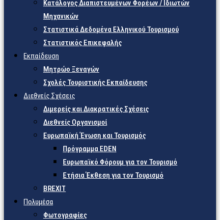
Κατάλογος Διαπιστευμένων Φορέων / Ιδιωτών
Μηχανικών
Στατιστικά Δεδομένα Ελληνικού Τουρισμού
Στατιστικός Επικεφαλής
Εκπαίδευση
Μητρώο Ξεναγών
Σχολές Τουριστικής Εκπαίδευσης
Διεθνείς Σχέσεις
Διμερείς και Διακρατικές Σχέσεις
Διεθνείς Οργανισμοί
Ευρωπαϊκή Ένωση και Τουρισμός
Πρόγραμμα EDEN
Ευρωπαϊκό Φόρουμ για τον Τουρισμό
Ετήσια Έκθεση για τον Τουρισμό
BREXIT
Πολυμέσα
Φωτογραφίες