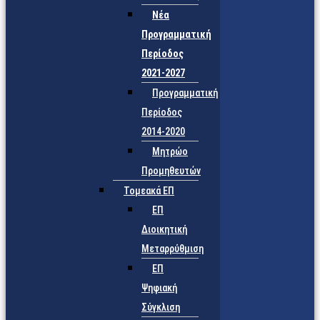
Νέα
Προγραμματική
Περίοδος
2021-2027
Προγραμματική
Περίοδος
2014-2020
Μητρώο
Προμηθευτών
Τομεακά ΕΠ
ΕΠ
Διοικητική
Μεταρρύθμιση
ΕΠ
Ψηφιακή
Σύγκλιση