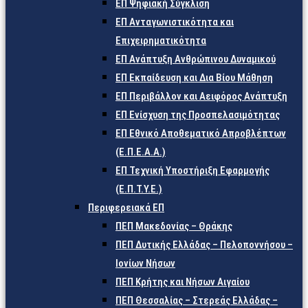
ΕΠ Ψηφιακή Σύγκλιση
ΕΠ Ανταγωνιστικότητα και
Επιχειρηματικότητα
ΕΠ Ανάπτυξη Ανθρώπινου Δυναμικού
ΕΠ Εκπαίδευση και Δια Βίου Μάθηση
ΕΠ Περιβάλλον και Αειφόρος Ανάπτυξη
ΕΠ Ενίσχυση της Προσπελασιμότητας
ΕΠ Εθνικό Αποθεματικό Απροβλέπτων
(Ε.Π.Ε.Α.Α.)
ΕΠ Τεχνική Υποστήριξη Εφαρμογής
(Ε.Π.Τ.Υ.Ε.)
Περιφερειακά ΕΠ
ΠΕΠ Μακεδονίας – Θράκης
ΠΕΠ Δυτικής Ελλάδας – Πελοποννήσου –
Ιονίων Νήσων
ΠΕΠ Κρήτης και Νήσων Αιγαίου
ΠΕΠ Θεσσαλίας – Στερεάς Ελλάδας –