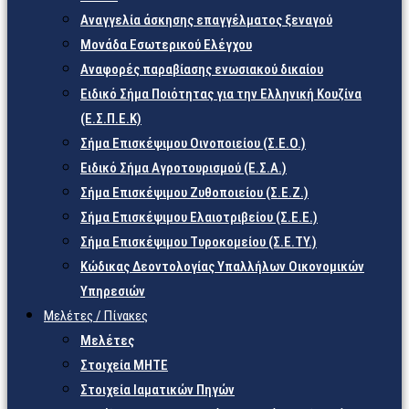
Αναγγελία άσκησης επαγγέλματος ξεναγού
Μονάδα Εσωτερικού Ελέγχου
Αναφορές παραβίασης ενωσιακού δικαίου
Ειδικό Σήμα Ποιότητας για την Ελληνική Κουζίνα
(Ε.Σ.Π.Ε.Κ)
Σήμα Επισκέψιμου Οινοποιείου (Σ.Ε.Ο.)
Ειδικό Σήμα Αγροτουρισμού (Ε.Σ.Α.)
Σήμα Επισκέψιμου Ζυθοποιείου (Σ.Ε.Ζ.)
Σήμα Επισκέψιμου Ελαιοτριβείου (Σ.Ε.Ε.)
Σήμα Επισκέψιμου Τυροκομείου (Σ.Ε.TY.)
Κώδικας Δεοντολογίας Υπαλλήλων Οικονομικών
Υπηρεσιών
Μελέτες / Πίνακες
Μελέτες
Στοιχεία ΜΗΤΕ
Στοιχεία Ιαματικών Πηγών