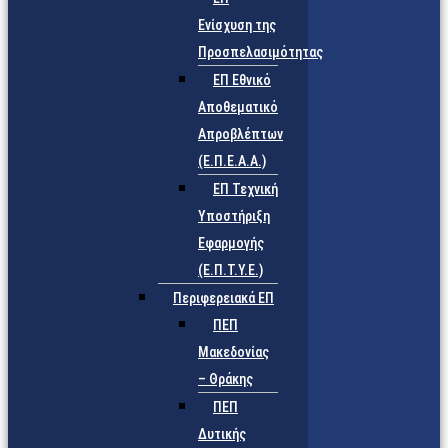
Ενίσχυση της
Προσπελασιμότητας
ΕΠ Εθνικό
Αποθεματικό
Απροβλέπτων
(Ε.Π.Ε.Α.Α.)
ΕΠ Τεχνική
Υποστήριξη
Εφαρμογής
(Ε.Π.Τ.Υ.Ε.)
Περιφερειακά ΕΠ
ΠΕΠ
Μακεδονίας
– Θράκης
ΠΕΠ
Δυτικής