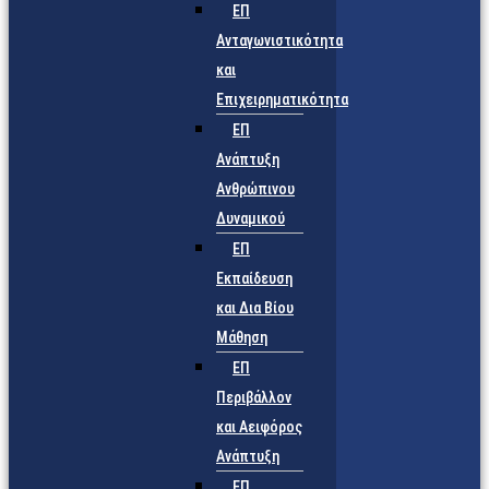
ΕΠ
Ανταγωνιστικότητα
και
Επιχειρηματικότητα
ΕΠ
Ανάπτυξη
Ανθρώπινου
Δυναμικού
ΕΠ
Εκπαίδευση
και Δια Βίου
Μάθηση
ΕΠ
Περιβάλλον
και Αειφόρος
Ανάπτυξη
ΕΠ