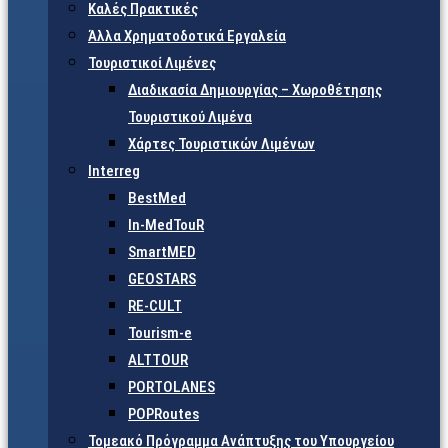
Καλές Πρακτικές
Άλλα Χρηματοδοτικά Εργαλεία
Τουριστικοί Λιμένες
Διαδικασία Δημιουργίας – Χωροθέτησης
Τουριστικού Λιμένα
Χάρτες Τουριστικών Λιμένων
Interreg
BestMed
In-MedTouR
SmartMED
GEOSTARS
RE-CULT
Tourism-e
ALTTOUR
PORTOLANES
POPRoutes
Τομεακό Πρόγραμμα Ανάπτυξης του Υπουργείου