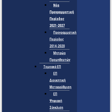
Νέα
Προγραμματική
Περίοδος
2021-2027
Προγραμματική
Περίοδος
2014-2020
Μητρώο
Προμηθευτών
Τομεακά ΕΠ
ΕΠ
Διοικητική
Μεταρρύθμιση
ΕΠ
Ψηφιακή
Σύγκλιση