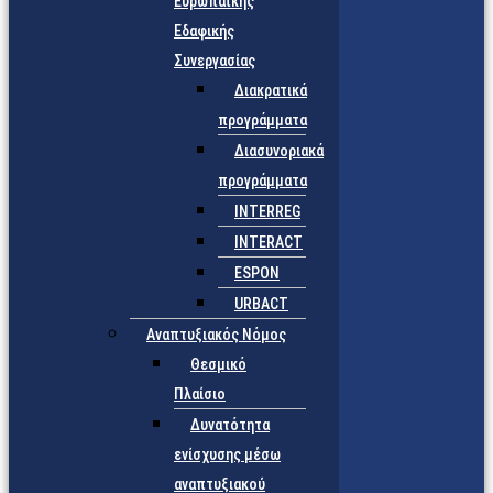
Ευρωπαϊκής
Εδαφικής
Συνεργασίας
Διακρατικά
προγράμματα
Διασυνοριακά
προγράμματα
INTERREG
INTERACT
ESPON
URBACT
Αναπτυξιακός Νόμος
Θεσμικό
Πλαίσιο
Δυνατότητα
ενίσχυσης μέσω
αναπτυξιακού