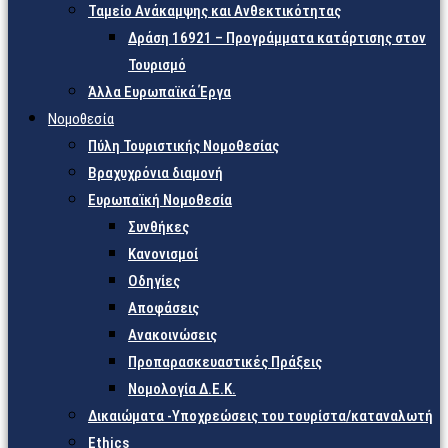
Ταμείο Ανάκαμψης και Ανθεκτικότητας
Δράση 16921 – Προγράμματα κατάρτισης στον
Τουρισμό
Άλλα Ευρωπαϊκά Έργα
Νομοθεσία
Πύλη Τουριστικής Νομοθεσίας
Βραχυχρόνια διαμονή
Ευρωπαϊκή Νομοθεσία
Συνθήκες
Κανονισμοί
Οδηγίες
Αποφάσεις
Ανακοινώσεις
Προπαρασκευαστικές Πράξεις
Νομολογία Δ.Ε.Κ.
Δικαιώματα -Υποχρεώσεις του τουρίστα/καταναλωτή
Ethics