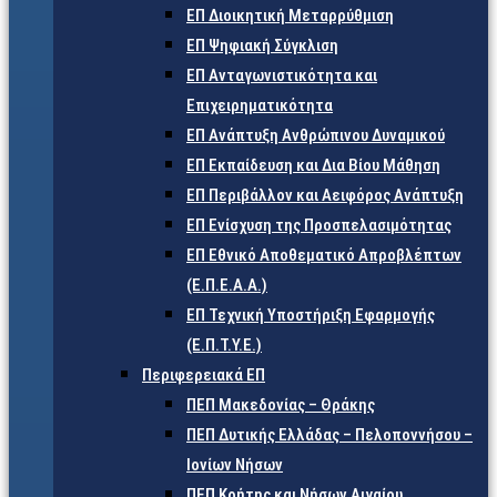
ΕΠ Διοικητική Μεταρρύθμιση
ΕΠ Ψηφιακή Σύγκλιση
ΕΠ Ανταγωνιστικότητα και
Επιχειρηματικότητα
ΕΠ Ανάπτυξη Ανθρώπινου Δυναμικού
ΕΠ Εκπαίδευση και Δια Βίου Μάθηση
ΕΠ Περιβάλλον και Αειφόρος Ανάπτυξη
ΕΠ Ενίσχυση της Προσπελασιμότητας
ΕΠ Εθνικό Αποθεματικό Απροβλέπτων
(Ε.Π.Ε.Α.Α.)
ΕΠ Τεχνική Υποστήριξη Εφαρμογής
(Ε.Π.Τ.Υ.Ε.)
Περιφερειακά ΕΠ
ΠΕΠ Μακεδονίας – Θράκης
ΠΕΠ Δυτικής Ελλάδας – Πελοποννήσου –
Ιονίων Νήσων
ΠΕΠ Κρήτης και Νήσων Αιγαίου