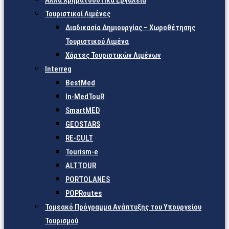
Άλλα Χρηματοδοτικά Εργαλεία
Τουριστικοί Λιμένες
Διαδικασία Δημιουργίας – Χωροθέτησης
Τουριστικού Λιμένα
Χάρτες Τουριστικών Λιμένων
Interreg
BestMed
In-MedTouR
SmartMED
GEOSTARS
RE-CULT
Tourism-e
ALTTOUR
PORTOLANES
POPRoutes
Τομεακό Πρόγραμμα Ανάπτυξης του Υπουργείου
Τουρισμού