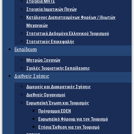
Στοιχεία ΜΗΤΕ
Στοιχεία Ιαματικών Πηγών
Κατάλογος Διαπιστευμένων Φορέων / Ιδιωτών
Μηχανικών
Στατιστικά Δεδομένα Ελληνικού Τουρισμού
Στατιστικός Επικεφαλής
Εκπαίδευση
Μητρώο Ξεναγών
Σχολές Τουριστικής Εκπαίδευσης
Διεθνείς Σχέσεις
Διμερείς και Διακρατικές Σχέσεις
Διεθνείς Οργανισμοί
Ευρωπαϊκή Ένωση και Τουρισμός
Πρόγραμμα EDEN
Ευρωπαϊκό Φόρουμ για τον Τουρισμό
Ετήσια Έκθεση για τον Τουρισμό