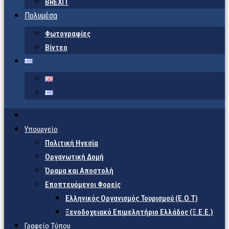
BREXIT
Πολυμέσα
Φωτογραφίες
Βίντεο
Υπουργείο
Πολιτική Ηγεσία
Οργανωτική Δομή
Όραμα και Αποστολή
Εποπτευόμενοι Φορείς
Eλληνικός Οργανισμός Τουρισμού (Ε.Ο.Τ)
Ξενοδοχειακό Επιμελητήριο Ελλάδος (Ξ.Ε.Ε.)
Γραφείο Τύπου