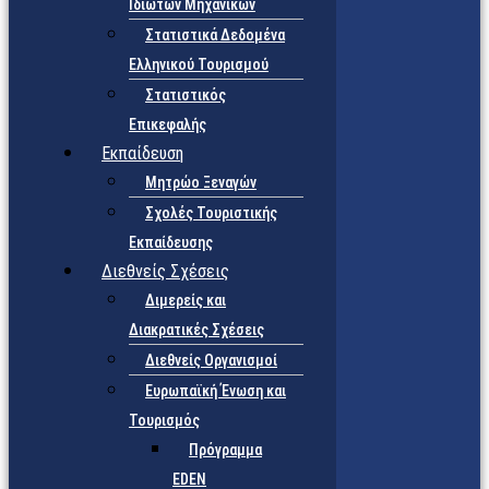
Ιδιωτών Μηχανικών
Στατιστικά Δεδομένα
Ελληνικού Τουρισμού
Στατιστικός
Επικεφαλής
Εκπαίδευση
Μητρώο Ξεναγών
Σχολές Τουριστικής
Εκπαίδευσης
Διεθνείς Σχέσεις
Διμερείς και
Διακρατικές Σχέσεις
Διεθνείς Οργανισμοί
Ευρωπαϊκή Ένωση και
Τουρισμός
Πρόγραμμα
EDEN