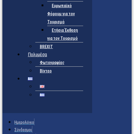
Ευρωπαϊκό
Φόρουμ για τον
Τουρισμό
Ετήσια Έκθεση
για τον Τουρισμό
BREXIT
Πολυμέσα
Φωτογραφίες
Βίντεο
Ημερολόγιο
Σύνδεσμοι