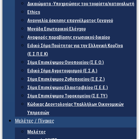
Δικαιώματα -Υποχρεώσεις του τουρίστα/καταναλωτή
Ethics
Αναγγελία άσκησης επαγγέλματος ξεναγού
Μονάδα Εσωτερικού Ελέγχου
Αναφορές παραβίασης ενωσιακού δικαίου
Ειδικό Σήμα Ποιότητας για την Ελληνική Κουζίνα
(Ε.Σ.Π.Ε.Κ)
Σήμα Επισκέψιμου Οινοποιείου (Σ.Ε.Ο.)
Ειδικό Σήμα Αγροτουρισμού (Ε.Σ.Α.)
Σήμα Επισκέψιμου Ζυθοποιείου (Σ.Ε.Ζ.)
Σήμα Επισκέψιμου Ελαιοτριβείου (Σ.Ε.Ε.)
Σήμα Επισκέψιμου Τυροκομείου (Σ.Ε.TY.)
Κώδικας Δεοντολογίας Υπαλλήλων Οικονομικών
Υπηρεσιών
Μελέτες / Πίνακες
Μελέτες