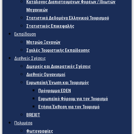
Κατάλογος Διαπιστευμένων Φορέων / Ιδιωτών
Μηχανικών
Στατιστικά Δεδομένα Ελληνικού Τουρισμού
Στατιστικός Επικεφαλής
Εκπαίδευση
Μητρώο Ξεναγών
Σχολές Τουριστικής Εκπαίδευσης
Διεθνείς Σχέσεις
Διμερείς και Διακρατικές Σχέσεις
Διεθνείς Οργανισμοί
Ευρωπαϊκή Ένωση και Τουρισμός
Πρόγραμμα EDEN
Ευρωπαϊκό Φόρουμ για τον Τουρισμό
Ετήσια Έκθεση για τον Τουρισμό
BREXIT
Πολυμέσα
Φωτογραφίες