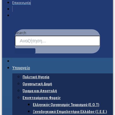
Επικοινωνία
Search
Υπουργείο
Πολιτική Ηγεσία
Οργανωτική Δομή
Όραμα και Αποστολή
Εποπτευόμενοι Φορείς
Eλληνικός Οργανισμός Τουρισμού (Ε.Ο.Τ)
Ξενοδοχειακό Επιμελητήριο Ελλάδος (Ξ.Ε.Ε.)