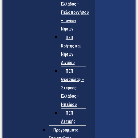
Ελλάδας –
Πελοποννήσου
– Ιονίων
Νήσων
ΠΕΠ
Κρήτης και
Νήσων
Αιγαίου
ΠΕΠ
Θεσσαλίας –
Στερεάς
Ελλάδας –
Ηπείρου
ΠΕΠ
Αττικής
Προγράμματα