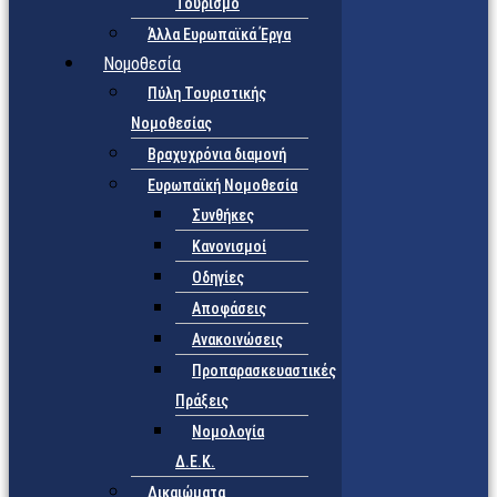
Τουρισμό
Άλλα Ευρωπαϊκά Έργα
Νομοθεσία
Πύλη Τουριστικής
Νομοθεσίας
Βραχυχρόνια διαμονή
Ευρωπαϊκή Νομοθεσία
Συνθήκες
Κανονισμοί
Οδηγίες
Αποφάσεις
Ανακοινώσεις
Προπαρασκευαστικές
Πράξεις
Νομολογία
Δ.Ε.Κ.
Δικαιώματα