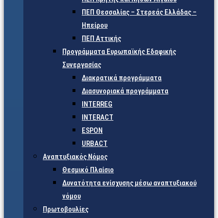
ΠΕΠ Θεσσαλίας – Στερεάς Ελλάδας –
Ηπείρου
ΠΕΠ Αττικής
Προγράμματα Ευρωπαϊκής Εδαφικής
Συνεργασίας
Διακρατικά προγράμματα
Διασυνοριακά προγράμματα
INTERREG
INTERACT
ESPON
URBACT
Αναπτυξιακός Νόμος
Θεσμικό Πλαίσιο
Δυνατότητα ενίσχυσης μέσω αναπτυξιακού
νόμου
Πρωτοβουλίες