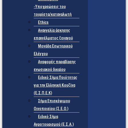
-Υποχρεώσεις του
τουρίστα/καταναλωτή
Ethics
Αναγγελία άσκησης
επαγγέλματος ξεναγού
Μονάδα Εσωτερικού
Ελέγχου
Αναφορές παραβίασης
ενωσιακού δικαίου
Ειδικό Σήμα Ποιότητας
για την Ελληνική Κουζίνα
(Ε.Σ.Π.Ε.Κ)
Σήμα Επισκέψιμου
Οινοποιείου (Σ.Ε.Ο.)
Ειδικό Σήμα
Αγροτουρισμού (Ε.Σ.Α.)