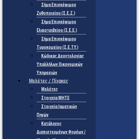
Σήμα Επισκέψιμου
Ζυθοποιείου (Σ.Ε.Ζ.)
Σήμα Επισκέψιμου
Ελαιοτριβείου (Σ.Ε.Ε.)
Σήμα Επισκέψιμου
Τυροκομείου (Σ.Ε.TY.)
Κώδικας Δεοντολογίας
Υπαλλήλων Οικονομικών
Υπηρεσιών
Μελέτες / Πίνακες
Μελέτες
Στοιχεία ΜΗΤΕ
Στοιχεία Ιαματικών
Πηγών
Κατάλογος
Διαπιστευμένων Φορέων /