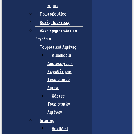
νόμου
Πρωτοβουλίες
Καλές Πρακτικές
Άλλα Χρηματοδοτικά
Εργαλεία
Τουριστικοί Λιμένες
Διαδικασία
Δημιουργίας –
Χωροθέτησης
Τουριστικού
Λιμένα
Χάρτες
Τουριστικών
Λιμένων
Interreg
BestMed