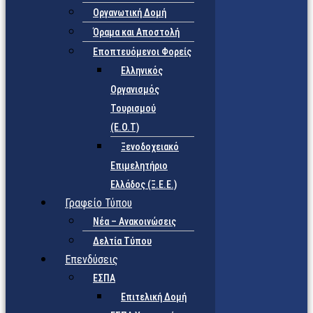
Οργανωτική Δομή
Όραμα και Αποστολή
Εποπτευόμενοι Φορείς
Eλληνικός
Οργανισμός
Τουρισμού
(Ε.Ο.Τ)
Ξενοδοχειακό
Επιμελητήριο
Ελλάδος (Ξ.Ε.Ε.)
Γραφείο Τύπου
Νέα – Ανακοινώσεις
Δελτία Τύπου
Επενδύσεις
ΕΣΠΑ
Επιτελική Δομή