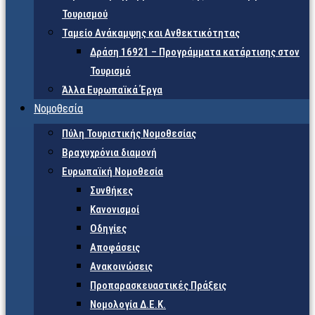
Τουρισμού
Ταμείο Ανάκαμψης και Ανθεκτικότητας
Δράση 16921 – Προγράμματα κατάρτισης στον
Τουρισμό
Άλλα Ευρωπαϊκά Έργα
Νομοθεσία
Πύλη Τουριστικής Νομοθεσίας
Βραχυχρόνια διαμονή
Ευρωπαϊκή Νομοθεσία
Συνθήκες
Κανονισμοί
Οδηγίες
Αποφάσεις
Ανακοινώσεις
Προπαρασκευαστικές Πράξεις
Νομολογία Δ.Ε.Κ.