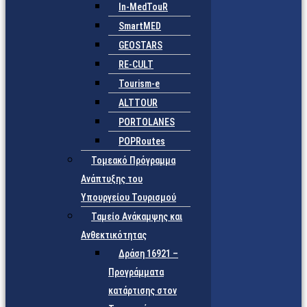
In-MedTouR
SmartMED
GEOSTARS
RE-CULT
Tourism-e
ALTTOUR
PORTOLANES
POPRoutes
Τομεακό Πρόγραμμα
Ανάπτυξης του
Υπουργείου Τουρισμού
Ταμείο Ανάκαμψης και
Ανθεκτικότητας
Δράση 16921 –
Προγράμματα
κατάρτισης στον