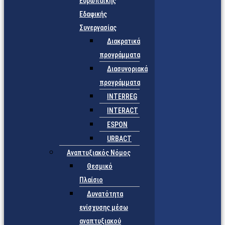
Ευρωπαϊκής
Εδαφικής
Συνεργασίας
Διακρατικά
προγράμματα
Διασυνοριακά
προγράμματα
INTERREG
INTERACT
ESPON
URBACT
Αναπτυξιακός Νόμος
Θεσμικό
Πλαίσιο
Δυνατότητα
ενίσχυσης μέσω
αναπτυξιακού