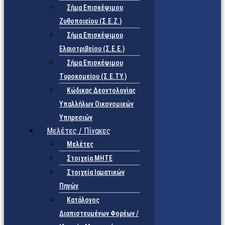
Σήμα Επισκέψιμου
Ζυθοποιείου (Σ.Ε.Ζ.)
Σήμα Επισκέψιμου
Ελαιοτριβείου (Σ.Ε.Ε.)
Σήμα Επισκέψιμου
Τυροκομείου (Σ.Ε.TY.)
Κώδικας Δεοντολογίας
Υπαλλήλων Οικονομικών
Υπηρεσιών
Μελέτες / Πίνακες
Μελέτες
Στοιχεία ΜΗΤΕ
Στοιχεία Ιαματικών
Πηγών
Κατάλογος
Διαπιστευμένων Φορέων /