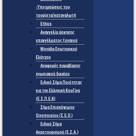
-Υποχρεώσεις του
τουρίστα/καταναλωτή
Ethics
Αναγγελία άσκησης
επαγγέλματος ξεναγού
Μονάδα Εσωτερικού
Ελέγχου
Αναφορές παραβίασης
ενωσιακού δικαίου
Ειδικό Σήμα Ποιότητας
για την Ελληνική Κουζίνα
(Ε.Σ.Π.Ε.Κ)
Σήμα Επισκέψιμου
Οινοποιείου (Σ.Ε.Ο.)
Ειδικό Σήμα
Αγροτουρισμού (Ε.Σ.Α.)