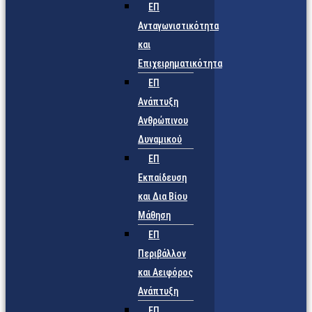
ΕΠ
Ανταγωνιστικότητα
και
Επιχειρηματικότητα
ΕΠ
Ανάπτυξη
Ανθρώπινου
Δυναμικού
ΕΠ
Εκπαίδευση
και Δια Βίου
Μάθηση
ΕΠ
Περιβάλλον
και Αειφόρος
Ανάπτυξη
ΕΠ