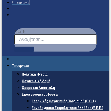
Επικοινωνία
Search
Υπουργείο
Πολιτική Ηγεσία
Οργανωτική Δομή
Όραμα και Αποστολή
Εποπτευόμενοι Φορείς
Eλληνικός Οργανισμός Τουρισμού (Ε.Ο.Τ)
Ξενοδοχειακό Επιμελητήριο Ελλάδος (Ξ.Ε.Ε.)