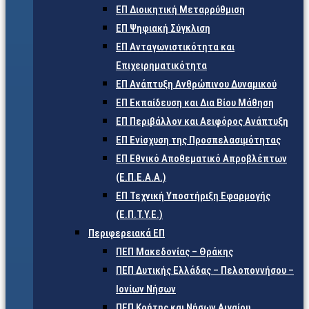
ΕΠ Διοικητική Μεταρρύθμιση
ΕΠ Ψηφιακή Σύγκλιση
ΕΠ Ανταγωνιστικότητα και
Επιχειρηματικότητα
ΕΠ Ανάπτυξη Ανθρώπινου Δυναμικού
ΕΠ Εκπαίδευση και Δια Βίου Μάθηση
ΕΠ Περιβάλλον και Αειφόρος Ανάπτυξη
ΕΠ Ενίσχυση της Προσπελασιμότητας
ΕΠ Εθνικό Αποθεματικό Απροβλέπτων
(Ε.Π.Ε.Α.Α.)
ΕΠ Τεχνική Υποστήριξη Εφαρμογής
(Ε.Π.Τ.Υ.Ε.)
Περιφερειακά ΕΠ
ΠΕΠ Μακεδονίας – Θράκης
ΠΕΠ Δυτικής Ελλάδας – Πελοποννήσου –
Ιονίων Νήσων
ΠΕΠ Κρήτης και Νήσων Αιγαίου