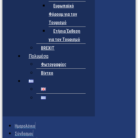
Ευρωπαϊκό
Φόρουμ για τον
Τουρισμό
Ετήσια Έκθεση
για τον Τουρισμό
BREXIT
Πολυμέσα
Φωτογραφίες
Βίντεο
Ημερολόγιο
Σύνδεσμοι