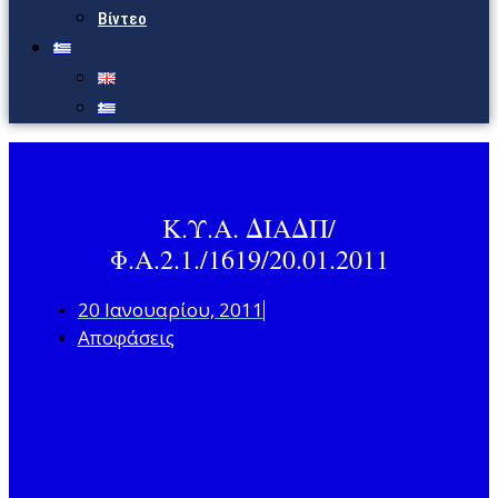
Βίντεο
Κ.Υ.Α. ΔΙΑΔΠ/
Φ.Α.2.1./1619/20.01.2011
20 Ιανουαρίου, 2011
Αποφάσεις