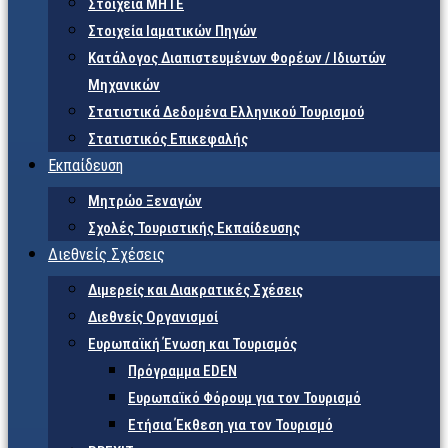
Στοιχεία ΜΗΤΕ
Στοιχεία Ιαματικών Πηγών
Κατάλογος Διαπιστευμένων Φορέων / Ιδιωτών
Μηχανικών
Στατιστικά Δεδομένα Ελληνικού Τουρισμού
Στατιστικός Επικεφαλής
Εκπαίδευση
Μητρώο Ξεναγών
Σχολές Τουριστικής Εκπαίδευσης
Διεθνείς Σχέσεις
Διμερείς και Διακρατικές Σχέσεις
Διεθνείς Οργανισμοί
Ευρωπαϊκή Ένωση και Τουρισμός
Πρόγραμμα EDEN
Ευρωπαϊκό Φόρουμ για τον Τουρισμό
Ετήσια Έκθεση για τον Τουρισμό