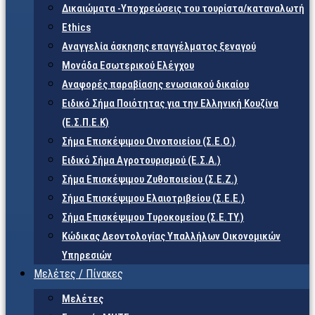
Δικαιώματα -Υποχρεώσεις του τουρίστα/καταναλωτή
Ethics
Αναγγελία άσκησης επαγγέλματος ξεναγού
Μονάδα Εσωτερικού Ελέγχου
Αναφορές παραβίασης ενωσιακού δικαίου
Ειδικό Σήμα Ποιότητας για την Ελληνική Κουζίνα
(Ε.Σ.Π.Ε.Κ)
Σήμα Επισκέψιμου Οινοποιείου (Σ.Ε.Ο.)
Ειδικό Σήμα Αγροτουρισμού (Ε.Σ.Α.)
Σήμα Επισκέψιμου Ζυθοποιείου (Σ.Ε.Ζ.)
Σήμα Επισκέψιμου Ελαιοτριβείου (Σ.Ε.Ε.)
Σήμα Επισκέψιμου Τυροκομείου (Σ.Ε.TY.)
Κώδικας Δεοντολογίας Υπαλλήλων Οικονομικών
Υπηρεσιών
Μελέτες / Πίνακες
Μελέτες