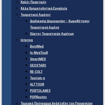
Καλές Πρακτικές
Άλλα Χρηματοδοτικά Εργαλεία
Τουριστικοί Λιμένες
Διαδικασία Δημιουργίας – Χωροθέτησης
Τουριστικού Λιμένα
Χάρτες Τουριστικών Λιμένων
Interreg
BestMed
In-MedTouR
SmartMED
GEOSTARS
RE-CULT
Tourism-e
ALTTOUR
PORTOLANES
POPRoutes
Τομεακό Πρόγραμμα Ανάπτυξης του Υπουργείου