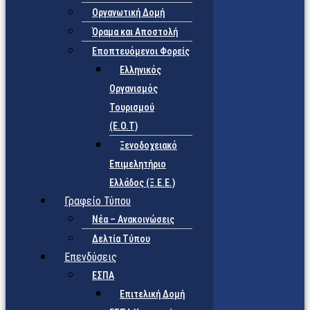
Οργανωτική Δομή
Όραμα και Αποστολή
Εποπτευόμενοι Φορείς
Eλληνικός
Οργανισμός
Τουρισμού
(Ε.Ο.Τ)
Ξενοδοχειακό
Επιμελητήριο
Ελλάδος (Ξ.Ε.Ε.)
Γραφείο Τύπου
Νέα – Ανακοινώσεις
Δελτία Τύπου
Επενδύσεις
ΕΣΠΑ
Επιτελική Δομή