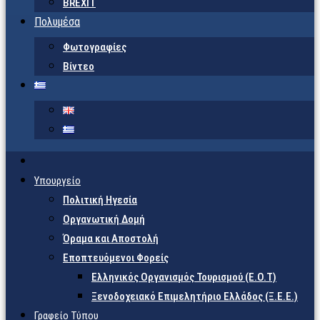
BREXIT
Πολυμέσα
Φωτογραφίες
Βίντεο
Υπουργείο
Πολιτική Ηγεσία
Οργανωτική Δομή
Όραμα και Αποστολή
Εποπτευόμενοι Φορείς
Eλληνικός Οργανισμός Τουρισμού (Ε.Ο.Τ)
Ξενοδοχειακό Επιμελητήριο Ελλάδος (Ξ.Ε.Ε.)
Γραφείο Τύπου