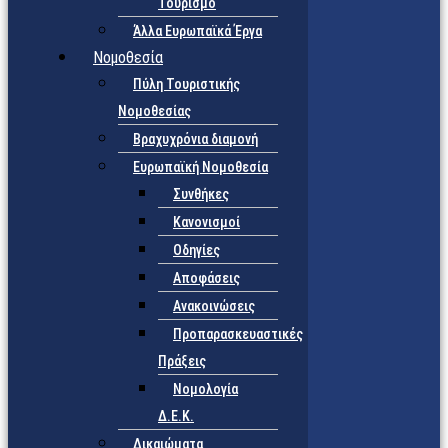
Τουρισμό
Άλλα Ευρωπαϊκά Έργα
Νομοθεσία
Πύλη Τουριστικής
Νομοθεσίας
Βραχυχρόνια διαμονή
Ευρωπαϊκή Νομοθεσία
Συνθήκες
Κανονισμοί
Οδηγίες
Αποφάσεις
Ανακοινώσεις
Προπαρασκευαστικές
Πράξεις
Νομολογία
Δ.Ε.Κ.
Δικαιώματα