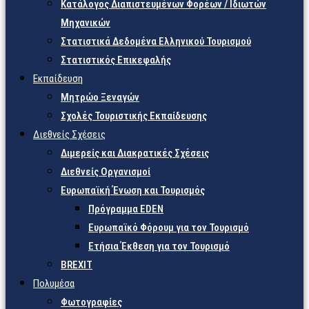
Κατάλογος Διαπιστευμένων Φορέων / Ιδιωτών
Μηχανικών
Στατιστικά Δεδομένα Ελληνικού Τουρισμού
Στατιστικός Επικεφαλής
Εκπαίδευση
Μητρώο Ξεναγών
Σχολές Τουριστικής Εκπαίδευσης
Διεθνείς Σχέσεις
Διμερείς και Διακρατικές Σχέσεις
Διεθνείς Οργανισμοί
Ευρωπαϊκή Ένωση και Τουρισμός
Πρόγραμμα EDEN
Ευρωπαϊκό Φόρουμ για τον Τουρισμό
Ετήσια Έκθεση για τον Τουρισμό
BREXIT
Πολυμέσα
Φωτογραφίες