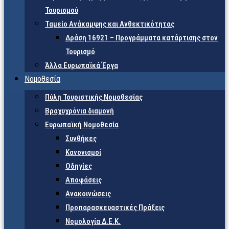
Τουρισμού
Ταμείο Ανάκαμψης και Ανθεκτικότητας
Δράση 16921 – Προγράμματα κατάρτισης στον
Τουρισμό
Άλλα Ευρωπαϊκά Έργα
Νομοθεσία
Πύλη Τουριστικής Νομοθεσίας
Βραχυχρόνια διαμονή
Ευρωπαϊκή Νομοθεσία
Συνθήκες
Κανονισμοί
Οδηγίες
Αποφάσεις
Ανακοινώσεις
Προπαρασκευαστικές Πράξεις
Νομολογία Δ.Ε.Κ.