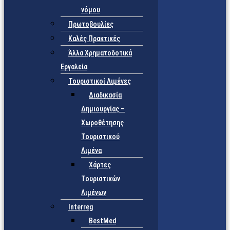
νόμου
Πρωτοβουλίες
Καλές Πρακτικές
Άλλα Χρηματοδοτικά
Εργαλεία
Τουριστικοί Λιμένες
Διαδικασία
Δημιουργίας –
Χωροθέτησης
Τουριστικού
Λιμένα
Χάρτες
Τουριστικών
Λιμένων
Interreg
BestMed