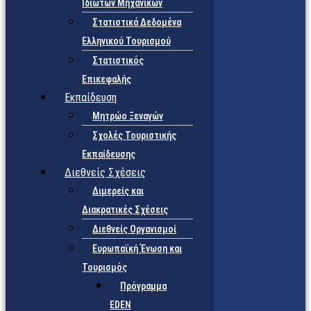
Ιδιωτών Μηχανικών
Στατιστικά Δεδομένα
Ελληνικού Τουρισμού
Στατιστικός
Επικεφαλής
Εκπαίδευση
Μητρώο Ξεναγών
Σχολές Τουριστικής
Εκπαίδευσης
Διεθνείς Σχέσεις
Διμερείς και
Διακρατικές Σχέσεις
Διεθνείς Οργανισμοί
Ευρωπαϊκή Ένωση και
Τουρισμός
Πρόγραμμα
EDEN