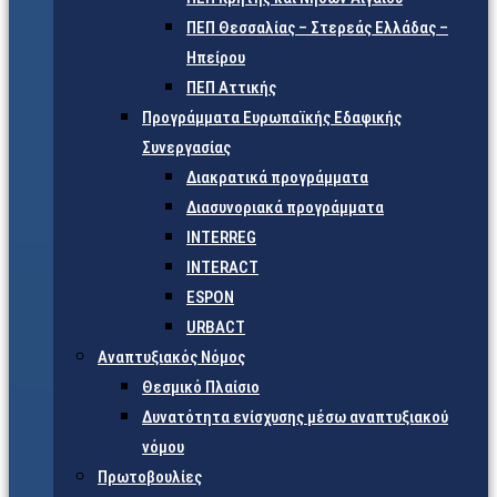
ΠΕΠ Θεσσαλίας – Στερεάς Ελλάδας –
Ηπείρου
ΠΕΠ Αττικής
Προγράμματα Ευρωπαϊκής Εδαφικής
Συνεργασίας
Διακρατικά προγράμματα
Διασυνοριακά προγράμματα
INTERREG
INTERACT
ESPON
URBACT
Αναπτυξιακός Νόμος
Θεσμικό Πλαίσιο
Δυνατότητα ενίσχυσης μέσω αναπτυξιακού
νόμου
Πρωτοβουλίες