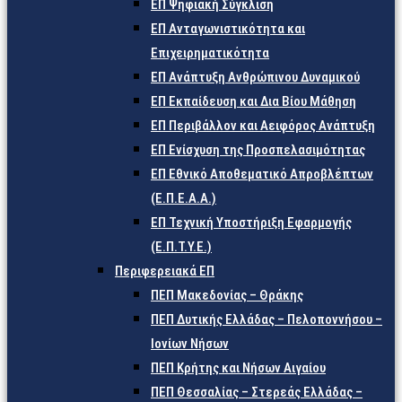
ΕΠ Ψηφιακή Σύγκλιση
ΕΠ Ανταγωνιστικότητα και
Επιχειρηματικότητα
ΕΠ Ανάπτυξη Ανθρώπινου Δυναμικού
ΕΠ Εκπαίδευση και Δια Βίου Μάθηση
ΕΠ Περιβάλλον και Αειφόρος Ανάπτυξη
ΕΠ Ενίσχυση της Προσπελασιμότητας
ΕΠ Εθνικό Αποθεματικό Απροβλέπτων
(Ε.Π.Ε.Α.Α.)
ΕΠ Τεχνική Υποστήριξη Εφαρμογής
(Ε.Π.Τ.Υ.Ε.)
Περιφερειακά ΕΠ
ΠΕΠ Μακεδονίας – Θράκης
ΠΕΠ Δυτικής Ελλάδας – Πελοποννήσου –
Ιονίων Νήσων
ΠΕΠ Κρήτης και Νήσων Αιγαίου
ΠΕΠ Θεσσαλίας – Στερεάς Ελλάδας –