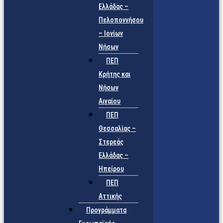
Ελλάδας –
Πελοποννήσου
– Ιονίων
Νήσων
ΠΕΠ
Κρήτης και
Νήσων
Αιγαίου
ΠΕΠ
Θεσσαλίας –
Στερεάς
Ελλάδας –
Ηπείρου
ΠΕΠ
Αττικής
Προγράμματα