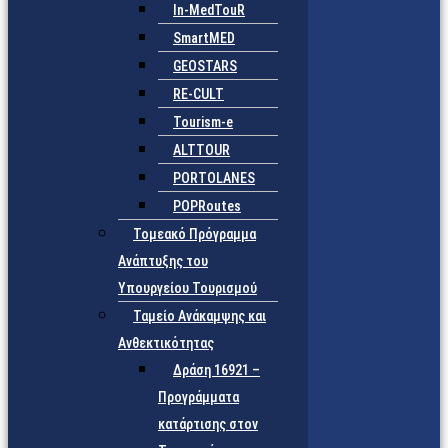
In-MedTouR
SmartMED
GEOSTARS
RE-CULT
Tourism-e
ALTTOUR
PORTOLANES
POPRoutes
Τομεακό Πρόγραμμα
Ανάπτυξης του
Υπουργείου Τουρισμού
Ταμείο Ανάκαμψης και
Ανθεκτικότητας
Δράση 16921 –
Προγράμματα
κατάρτισης στον