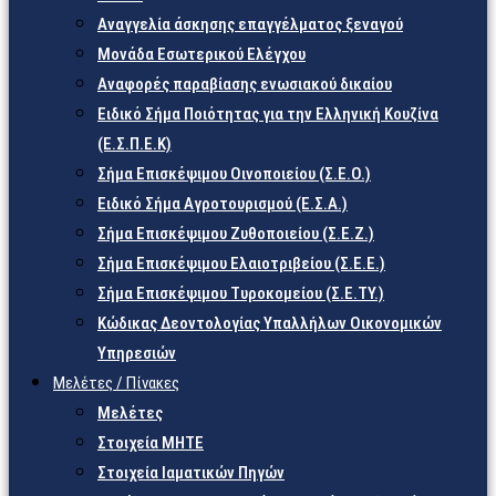
Αναγγελία άσκησης επαγγέλματος ξεναγού
Μονάδα Εσωτερικού Ελέγχου
Αναφορές παραβίασης ενωσιακού δικαίου
Ειδικό Σήμα Ποιότητας για την Ελληνική Κουζίνα
(Ε.Σ.Π.Ε.Κ)
Σήμα Επισκέψιμου Οινοποιείου (Σ.Ε.Ο.)
Ειδικό Σήμα Αγροτουρισμού (Ε.Σ.Α.)
Σήμα Επισκέψιμου Ζυθοποιείου (Σ.Ε.Ζ.)
Σήμα Επισκέψιμου Ελαιοτριβείου (Σ.Ε.Ε.)
Σήμα Επισκέψιμου Τυροκομείου (Σ.Ε.TY.)
Κώδικας Δεοντολογίας Υπαλλήλων Οικονομικών
Υπηρεσιών
Μελέτες / Πίνακες
Μελέτες
Στοιχεία ΜΗΤΕ
Στοιχεία Ιαματικών Πηγών