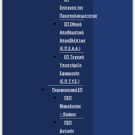
Ενίσχυση της
Προσπελασιμότητας
ΕΠ Εθνικό
Αποθεματικό
Απροβλέπτων
(Ε.Π.Ε.Α.Α.)
ΕΠ Τεχνική
Υποστήριξη
Εφαρμογής
(Ε.Π.Τ.Υ.Ε.)
Περιφερειακά ΕΠ
ΠΕΠ
Μακεδονίας
– Θράκης
ΠΕΠ
Δυτικής