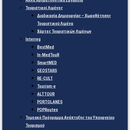
Άλλα Χρηματοδοτικά Εργαλεία
Τουριστικοί Λιμένες
Διαδικασία Δημιουργίας – Χωροθέτησης
Τουριστικού Λιμένα
Χάρτες Τουριστικών Λιμένων
Interreg
BestMed
In-MedTouR
SmartMED
GEOSTARS
RE-CULT
Tourism-e
ALTTOUR
PORTOLANES
POPRoutes
Τομεακό Πρόγραμμα Ανάπτυξης του Υπουργείου
Τουρισμού