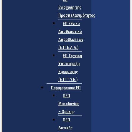
Ενίσχυση της
Προσπελασιμότητας
ΕΠ Εθνικό
Αποθεματικό
Απροβλέπτων
(Ε.Π.Ε.Α.Α.)
ΕΠ Τεχνική
Υποστήριξη
Εφαρμογής
(Ε.Π.Τ.Υ.Ε.)
Περιφερειακά ΕΠ
ΠΕΠ
Μακεδονίας
– Θράκης
ΠΕΠ
Δυτικής