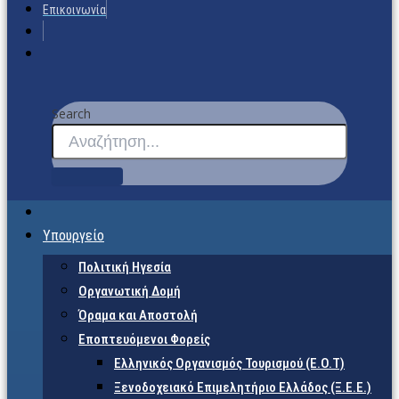
Επικοινωνία
Search
Υπουργείο
Πολιτική Ηγεσία
Οργανωτική Δομή
Όραμα και Αποστολή
Εποπτευόμενοι Φορείς
Eλληνικός Οργανισμός Τουρισμού (Ε.Ο.Τ)
Ξενοδοχειακό Επιμελητήριο Ελλάδος (Ξ.Ε.Ε.)