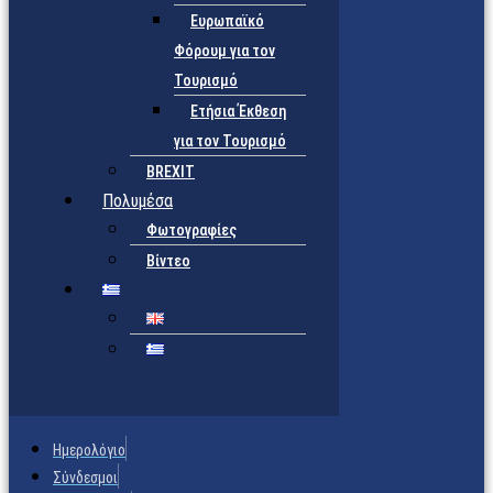
Ευρωπαϊκό
Φόρουμ για τον
Τουρισμό
Ετήσια Έκθεση
για τον Τουρισμό
BREXIT
Πολυμέσα
Φωτογραφίες
Βίντεο
Ημερολόγιο
Σύνδεσμοι