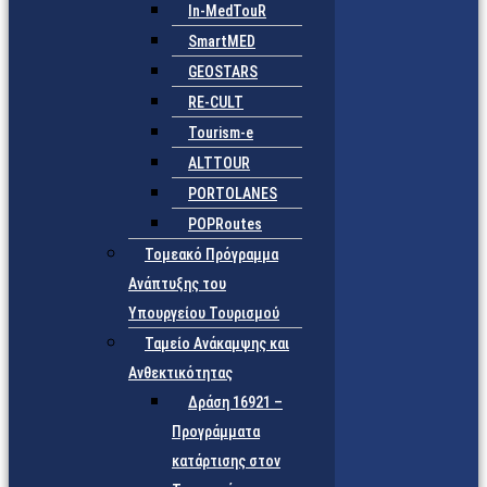
In-MedTouR
SmartMED
GEOSTARS
RE-CULT
Tourism-e
ALTTOUR
PORTOLANES
POPRoutes
Τομεακό Πρόγραμμα
Ανάπτυξης του
Υπουργείου Τουρισμού
Ταμείο Ανάκαμψης και
Ανθεκτικότητας
Δράση 16921 –
Προγράμματα
κατάρτισης στον