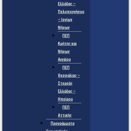
Ελλάδας –
Πελοποννήσου
– Ιονίων
Νήσων
ΠΕΠ
Κρήτης και
Νήσων
Αιγαίου
ΠΕΠ
Θεσσαλίας –
Στερεάς
Ελλάδας –
Ηπείρου
ΠΕΠ
Αττικής
Προγράμματα