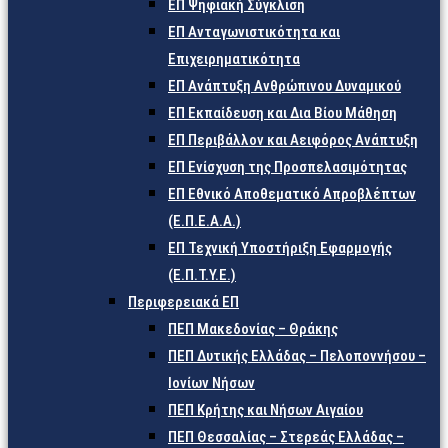
ΕΠ Ψηφιακή Σύγκλιση
ΕΠ Ανταγωνιστικότητα και
Επιχειρηματικότητα
ΕΠ Ανάπτυξη Ανθρώπινου Δυναμικού
ΕΠ Εκπαίδευση και Δια Βίου Μάθηση
ΕΠ Περιβάλλον και Αειφόρος Ανάπτυξη
ΕΠ Ενίσχυση της Προσπελασιμότητας
ΕΠ Εθνικό Αποθεματικό Απροβλέπτων
(Ε.Π.Ε.Α.Α.)
ΕΠ Τεχνική Υποστήριξη Εφαρμογής
(Ε.Π.Τ.Υ.Ε.)
Περιφερειακά ΕΠ
ΠΕΠ Μακεδονίας – Θράκης
ΠΕΠ Δυτικής Ελλάδας – Πελοποννήσου –
Ιονίων Νήσων
ΠΕΠ Κρήτης και Νήσων Αιγαίου
ΠΕΠ Θεσσαλίας – Στερεάς Ελλάδας –