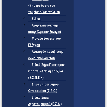
-Υποχρεώσεις του
τουρίστα/καταναλωτή
Ethics
Αναγγελία άσκησης
επαγγέλματος ξεναγού
Μονάδα Εσωτερικού
Ελέγχου
Αναφορές παραβίασης
ενωσιακού δικαίου
Ειδικό Σήμα Ποιότητας
για την Ελληνική Κουζίνα
(Ε.Σ.Π.Ε.Κ)
Σήμα Επισκέψιμου
Οινοποιείου (Σ.Ε.Ο.)
Ειδικό Σήμα
Αγροτουρισμού (Ε.Σ.Α.)