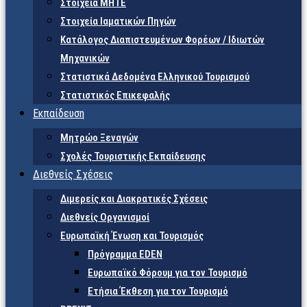
Στοιχεία ΜΗΤΕ
Στοιχεία Ιαματικών Πηγών
Κατάλογος Διαπιστευμένων Φορέων / Ιδιωτών
Μηχανικών
Στατιστικά Δεδομένα Ελληνικού Τουρισμού
Στατιστικός Επικεφαλής
Εκπαίδευση
Μητρώο Ξεναγών
Σχολές Τουριστικής Εκπαίδευσης
Διεθνείς Σχέσεις
Διμερείς και Διακρατικές Σχέσεις
Διεθνείς Οργανισμοί
Ευρωπαϊκή Ένωση και Τουρισμός
Πρόγραμμα EDEN
Ευρωπαϊκό Φόρουμ για τον Τουρισμό
Ετήσια Έκθεση για τον Τουρισμό