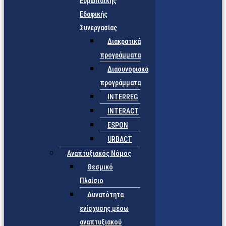
Ευρωπαϊκής
Εδαφικής
Συνεργασίας
Διακρατικά
προγράμματα
Διασυνοριακά
προγράμματα
INTERREG
INTERACT
ESPON
URBACT
Αναπτυξιακός Νόμος
Θεσμικό
Πλαίσιο
Δυνατότητα
ενίσχυσης μέσω
αναπτυξιακού