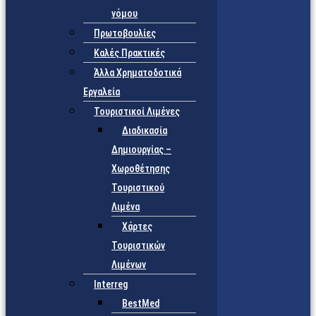
νόμου
Πρωτοβουλίες
Καλές Πρακτικές
Άλλα Χρηματοδοτικά
Εργαλεία
Τουριστικοί Λιμένες
Διαδικασία
Δημιουργίας –
Χωροθέτησης
Τουριστικού
Λιμένα
Χάρτες
Τουριστικών
Λιμένων
Interreg
BestMed