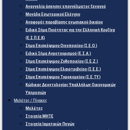
Αναγγελία άσκησης επαγγέλματος ξεναγού
Μονάδα Εσωτερικού Ελέγχου
Αναφορές παραβίασης ενωσιακού δικαίου
Ειδικό Σήμα Ποιότητας για την Ελληνική Κουζίνα
(Ε.Σ.Π.Ε.Κ)
Σήμα Επισκέψιμου Οινοποιείου (Σ.Ε.Ο.)
Ειδικό Σήμα Αγροτουρισμού (Ε.Σ.Α.)
Σήμα Επισκέψιμου Ζυθοποιείου (Σ.Ε.Ζ.)
Σήμα Επισκέψιμου Ελαιοτριβείου (Σ.Ε.Ε.)
Σήμα Επισκέψιμου Τυροκομείου (Σ.Ε.TY.)
Κώδικας Δεοντολογίας Υπαλλήλων Οικονομικών
Υπηρεσιών
Μελέτες / Πίνακες
Μελέτες
Στοιχεία ΜΗΤΕ
Στοιχεία Ιαματικών Πηγών