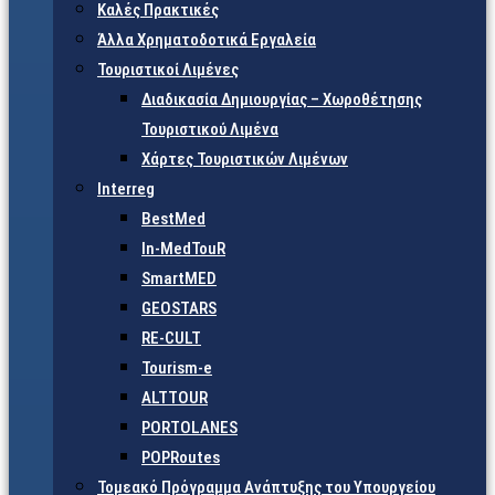
Καλές Πρακτικές
Άλλα Χρηματοδοτικά Εργαλεία
Τουριστικοί Λιμένες
Διαδικασία Δημιουργίας – Χωροθέτησης
Τουριστικού Λιμένα
Χάρτες Τουριστικών Λιμένων
Interreg
BestMed
In-MedTouR
SmartMED
GEOSTARS
RE-CULT
Tourism-e
ALTTOUR
PORTOLANES
POPRoutes
Τομεακό Πρόγραμμα Ανάπτυξης του Υπουργείου