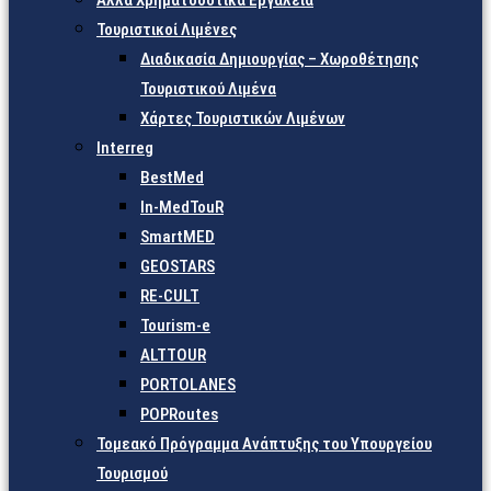
Άλλα Χρηματοδοτικά Εργαλεία
Τουριστικοί Λιμένες
Διαδικασία Δημιουργίας – Χωροθέτησης
Τουριστικού Λιμένα
Χάρτες Τουριστικών Λιμένων
Interreg
BestMed
In-MedTouR
SmartMED
GEOSTARS
RE-CULT
Tourism-e
ALTTOUR
PORTOLANES
POPRoutes
Τομεακό Πρόγραμμα Ανάπτυξης του Υπουργείου
Τουρισμού