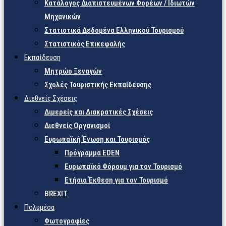
Κατάλογος Διαπιστευμένων Φορέων / Ιδιωτών
Μηχανικών
Στατιστικά Δεδομένα Ελληνικού Τουρισμού
Στατιστικός Επικεφαλής
Εκπαίδευση
Μητρώο Ξεναγών
Σχολές Τουριστικής Εκπαίδευσης
Διεθνείς Σχέσεις
Διμερείς και Διακρατικές Σχέσεις
Διεθνείς Οργανισμοί
Ευρωπαϊκή Ένωση και Τουρισμός
Πρόγραμμα EDEN
Ευρωπαϊκό Φόρουμ για τον Τουρισμό
Ετήσια Έκθεση για τον Τουρισμό
BREXIT
Πολυμέσα
Φωτογραφίες