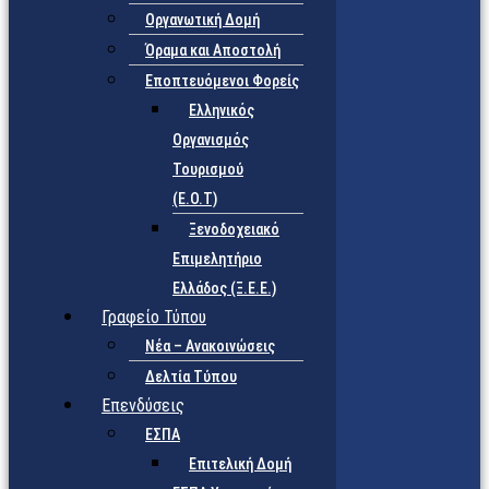
Οργανωτική Δομή
Όραμα και Αποστολή
Εποπτευόμενοι Φορείς
Eλληνικός
Οργανισμός
Τουρισμού
(Ε.Ο.Τ)
Ξενοδοχειακό
Επιμελητήριο
Ελλάδος (Ξ.Ε.Ε.)
Γραφείο Τύπου
Νέα – Ανακοινώσεις
Δελτία Τύπου
Επενδύσεις
ΕΣΠΑ
Επιτελική Δομή