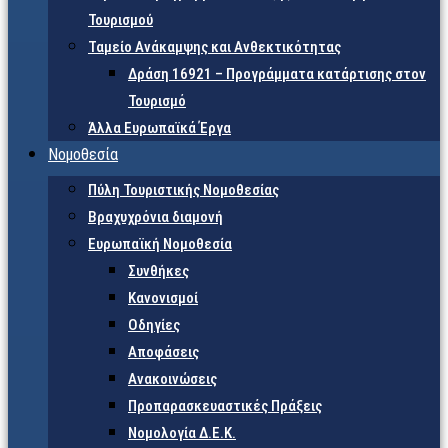
Τουρισμού
Ταμείο Ανάκαμψης και Ανθεκτικότητας
Δράση 16921 – Προγράμματα κατάρτισης στον
Τουρισμό
Άλλα Ευρωπαϊκά Έργα
Νομοθεσία
Πύλη Τουριστικής Νομοθεσίας
Βραχυχρόνια διαμονή
Ευρωπαϊκή Νομοθεσία
Συνθήκες
Κανονισμοί
Οδηγίες
Αποφάσεις
Ανακοινώσεις
Προπαρασκευαστικές Πράξεις
Νομολογία Δ.Ε.Κ.