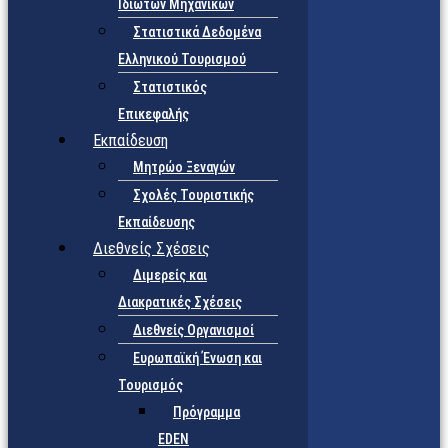
Ιδιωτών Μηχανικών
Στατιστικά Δεδομένα
Ελληνικού Τουρισμού
Στατιστικός
Επικεφαλής
Εκπαίδευση
Μητρώο Ξεναγών
Σχολές Τουριστικής
Εκπαίδευσης
Διεθνείς Σχέσεις
Διμερείς και
Διακρατικές Σχέσεις
Διεθνείς Οργανισμοί
Ευρωπαϊκή Ένωση και
Τουρισμός
Πρόγραμμα
EDEN