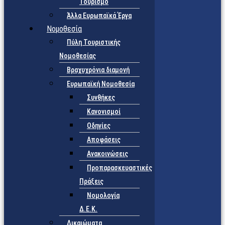
Τουρισμό
Άλλα Ευρωπαϊκά Έργα
Νομοθεσία
Πύλη Τουριστικής
Νομοθεσίας
Βραχυχρόνια διαμονή
Ευρωπαϊκή Νομοθεσία
Συνθήκες
Κανονισμοί
Οδηγίες
Αποφάσεις
Ανακοινώσεις
Προπαρασκευαστικές
Πράξεις
Νομολογία
Δ.Ε.Κ.
Δικαιώματα