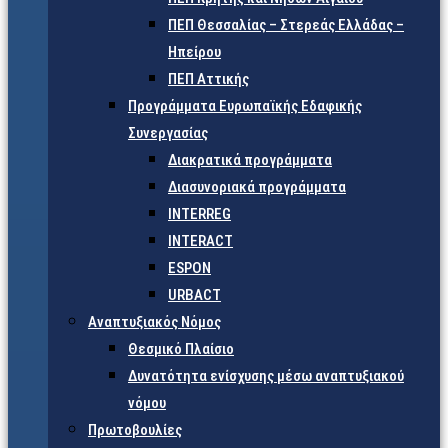
ΠΕΠ Θεσσαλίας – Στερεάς Ελλάδας –
Ηπείρου
ΠΕΠ Αττικής
Προγράμματα Ευρωπαϊκής Εδαφικής
Συνεργασίας
Διακρατικά προγράμματα
Διασυνοριακά προγράμματα
INTERREG
INTERACT
ESPON
URBACT
Αναπτυξιακός Νόμος
Θεσμικό Πλαίσιο
Δυνατότητα ενίσχυσης μέσω αναπτυξιακού
νόμου
Πρωτοβουλίες