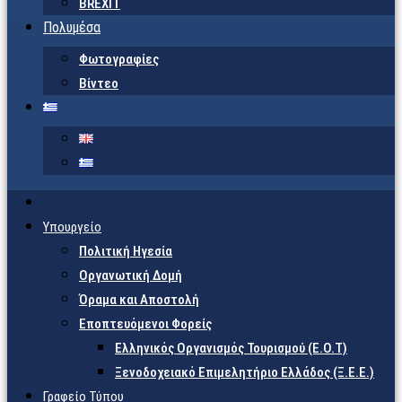
BREXIT
Πολυμέσα
Φωτογραφίες
Βίντεο
Υπουργείο
Πολιτική Ηγεσία
Οργανωτική Δομή
Όραμα και Αποστολή
Εποπτευόμενοι Φορείς
Eλληνικός Οργανισμός Τουρισμού (Ε.Ο.Τ)
Ξενοδοχειακό Επιμελητήριο Ελλάδος (Ξ.Ε.Ε.)
Γραφείο Τύπου