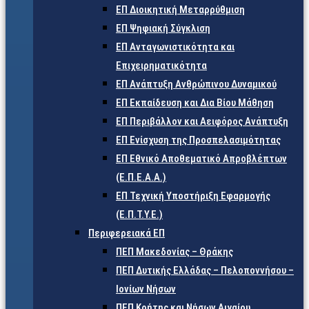
ΕΠ Διοικητική Μεταρρύθμιση
ΕΠ Ψηφιακή Σύγκλιση
ΕΠ Ανταγωνιστικότητα και
Επιχειρηματικότητα
ΕΠ Ανάπτυξη Ανθρώπινου Δυναμικού
ΕΠ Εκπαίδευση και Δια Βίου Μάθηση
ΕΠ Περιβάλλον και Αειφόρος Ανάπτυξη
ΕΠ Ενίσχυση της Προσπελασιμότητας
ΕΠ Εθνικό Αποθεματικό Απροβλέπτων
(Ε.Π.Ε.Α.Α.)
ΕΠ Τεχνική Υποστήριξη Εφαρμογής
(Ε.Π.Τ.Υ.Ε.)
Περιφερειακά ΕΠ
ΠΕΠ Μακεδονίας – Θράκης
ΠΕΠ Δυτικής Ελλάδας – Πελοποννήσου –
Ιονίων Νήσων
ΠΕΠ Κρήτης και Νήσων Αιγαίου