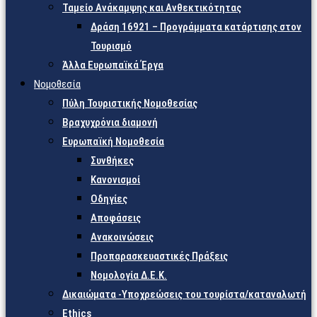
Ταμείο Ανάκαμψης και Ανθεκτικότητας
Δράση 16921 – Προγράμματα κατάρτισης στον
Τουρισμό
Άλλα Ευρωπαϊκά Έργα
Νομοθεσία
Πύλη Τουριστικής Νομοθεσίας
Βραχυχρόνια διαμονή
Ευρωπαϊκή Νομοθεσία
Συνθήκες
Κανονισμοί
Οδηγίες
Αποφάσεις
Ανακοινώσεις
Προπαρασκευαστικές Πράξεις
Νομολογία Δ.Ε.Κ.
Δικαιώματα -Υποχρεώσεις του τουρίστα/καταναλωτή
Ethics