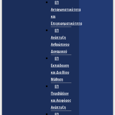
ΕΠ
Ανταγωνιστικότητα
και
Επιχειρηματικότητα
ΕΠ
Ανάπτυξη
Ανθρώπινου
Δυναμικού
ΕΠ
Εκπαίδευση
και Δια Βίου
Μάθηση
ΕΠ
Περιβάλλον
και Αειφόρος
Ανάπτυξη
ΕΠ