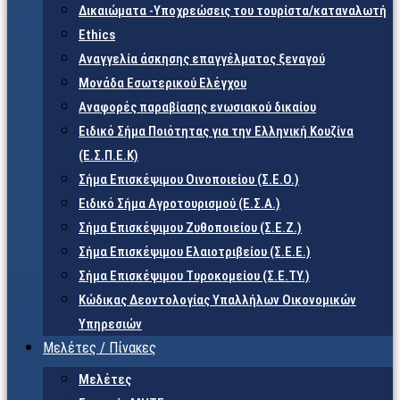
Δικαιώματα -Υποχρεώσεις του τουρίστα/καταναλωτή
Ethics
Αναγγελία άσκησης επαγγέλματος ξεναγού
Μονάδα Εσωτερικού Ελέγχου
Αναφορές παραβίασης ενωσιακού δικαίου
Ειδικό Σήμα Ποιότητας για την Ελληνική Κουζίνα
(Ε.Σ.Π.Ε.Κ)
Σήμα Επισκέψιμου Οινοποιείου (Σ.Ε.Ο.)
Ειδικό Σήμα Αγροτουρισμού (Ε.Σ.Α.)
Σήμα Επισκέψιμου Ζυθοποιείου (Σ.Ε.Ζ.)
Σήμα Επισκέψιμου Ελαιοτριβείου (Σ.Ε.Ε.)
Σήμα Επισκέψιμου Τυροκομείου (Σ.Ε.TY.)
Κώδικας Δεοντολογίας Υπαλλήλων Οικονομικών
Υπηρεσιών
Μελέτες / Πίνακες
Μελέτες