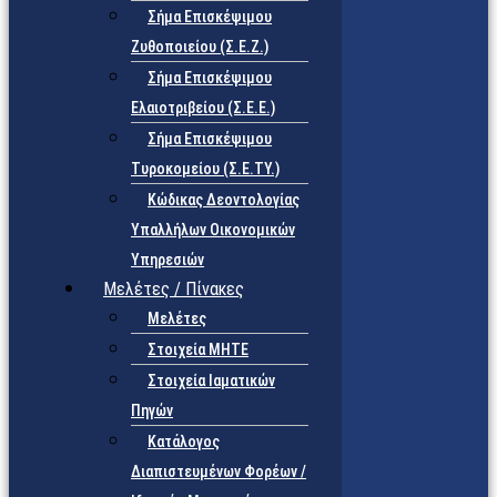
Σήμα Επισκέψιμου
Ζυθοποιείου (Σ.Ε.Ζ.)
Σήμα Επισκέψιμου
Ελαιοτριβείου (Σ.Ε.Ε.)
Σήμα Επισκέψιμου
Τυροκομείου (Σ.Ε.TY.)
Κώδικας Δεοντολογίας
Υπαλλήλων Οικονομικών
Υπηρεσιών
Μελέτες / Πίνακες
Μελέτες
Στοιχεία ΜΗΤΕ
Στοιχεία Ιαματικών
Πηγών
Κατάλογος
Διαπιστευμένων Φορέων /