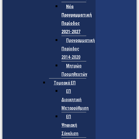
Νέα
Προγραμματική
Περίοδος
2021-2027
Προγραμματική
Περίοδος
2014-2020
Μητρώο
Προμηθευτών
Τομεακά ΕΠ
ΕΠ
Διοικητική
Μεταρρύθμιση
ΕΠ
Ψηφιακή
Σύγκλιση