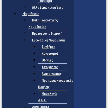
Τουρισμό
Άλλα Ευρωπαϊκά Έργα
Νομοθεσία
Πύλη Τουριστικής
Νομοθεσίας
Βραχυχρόνια διαμονή
Ευρωπαϊκή Νομοθεσία
Συνθήκες
Κανονισμοί
Οδηγίες
Αποφάσεις
Ανακοινώσεις
Προπαρασκευαστικές
Πράξεις
Νομολογία
Δ.Ε.Κ.
Δικαιώματα