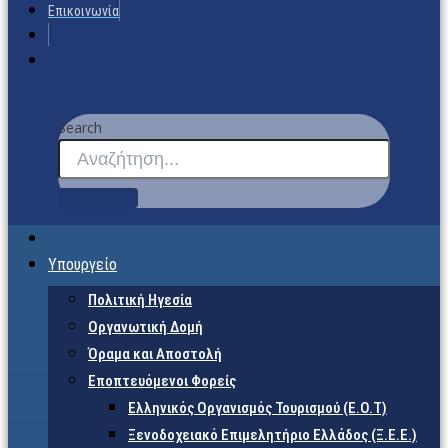
Επικοινωνία
Search
Υπουργείο
Πολιτική Ηγεσία
Οργανωτική Δομή
Όραμα και Αποστολή
Εποπτευόμενοι Φορείς
Eλληνικός Οργανισμός Τουρισμού (Ε.Ο.Τ)
Ξενοδοχειακό Επιμελητήριο Ελλάδος (Ξ.Ε.Ε.)