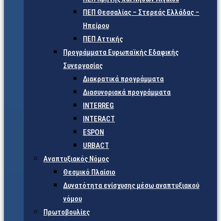
ΠΕΠ Θεσσαλίας – Στερεάς Ελλάδας –
Ηπείρου
ΠΕΠ Αττικής
Προγράμματα Ευρωπαϊκής Εδαφικής
Συνεργασίας
Διακρατικά προγράμματα
Διασυνοριακά προγράμματα
INTERREG
INTERACT
ESPON
URBACT
Αναπτυξιακός Νόμος
Θεσμικό Πλαίσιο
Δυνατότητα ενίσχυσης μέσω αναπτυξιακού
νόμου
Πρωτοβουλίες