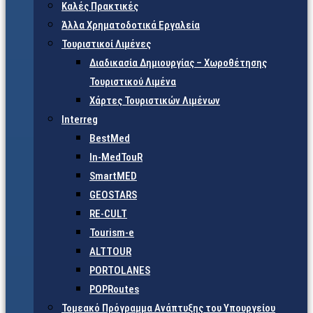
Καλές Πρακτικές
Άλλα Χρηματοδοτικά Εργαλεία
Τουριστικοί Λιμένες
Διαδικασία Δημιουργίας – Χωροθέτησης
Τουριστικού Λιμένα
Χάρτες Τουριστικών Λιμένων
Interreg
BestMed
In-MedTouR
SmartMED
GEOSTARS
RE-CULT
Tourism-e
ALTTOUR
PORTOLANES
POPRoutes
Τομεακό Πρόγραμμα Ανάπτυξης του Υπουργείου