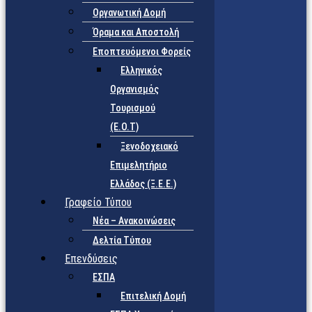
Οργανωτική Δομή
Όραμα και Αποστολή
Εποπτευόμενοι Φορείς
Eλληνικός
Οργανισμός
Τουρισμού
(Ε.Ο.Τ)
Ξενοδοχειακό
Επιμελητήριο
Ελλάδος (Ξ.Ε.Ε.)
Γραφείο Τύπου
Νέα – Ανακοινώσεις
Δελτία Τύπου
Επενδύσεις
ΕΣΠΑ
Επιτελική Δομή