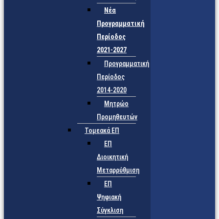
Νέα
Προγραμματική
Περίοδος
2021-2027
Προγραμματική
Περίοδος
2014-2020
Μητρώο
Προμηθευτών
Τομεακά ΕΠ
ΕΠ
Διοικητική
Μεταρρύθμιση
ΕΠ
Ψηφιακή
Σύγκλιση