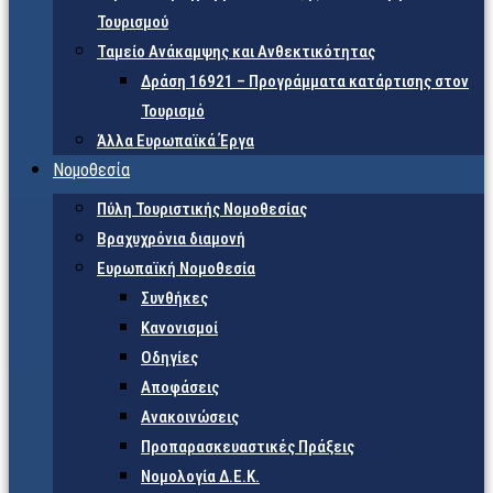
Τουρισμού
Ταμείο Ανάκαμψης και Ανθεκτικότητας
Δράση 16921 – Προγράμματα κατάρτισης στον
Τουρισμό
Άλλα Ευρωπαϊκά Έργα
Νομοθεσία
Πύλη Τουριστικής Νομοθεσίας
Βραχυχρόνια διαμονή
Ευρωπαϊκή Νομοθεσία
Συνθήκες
Κανονισμοί
Οδηγίες
Αποφάσεις
Ανακοινώσεις
Προπαρασκευαστικές Πράξεις
Νομολογία Δ.Ε.Κ.