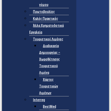
νόμου
Πρωτοβουλίες
Καλές Πρακτικές
Άλλα Χρηματοδοτικά
Εργαλεία
Τουριστικοί Λιμένες
Διαδικασία
Δημιουργίας –
Χωροθέτησης
Τουριστικού
Λιμένα
Χάρτες
Τουριστικών
Λιμένων
Interreg
BestMed