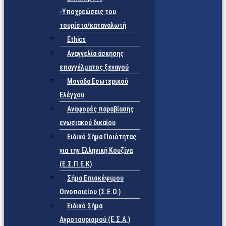
-Υποχρεώσεις του
τουρίστα/καταναλωτή
Ethics
Αναγγελία άσκησης
επαγγέλματος ξεναγού
Μονάδα Εσωτερικού
Ελέγχου
Αναφορές παραβίασης
ενωσιακού δικαίου
Ειδικό Σήμα Ποιότητας
για την Ελληνική Κουζίνα
(Ε.Σ.Π.Ε.Κ)
Σήμα Επισκέψιμου
Οινοποιείου (Σ.Ε.Ο.)
Ειδικό Σήμα
Αγροτουρισμού (Ε.Σ.Α.)