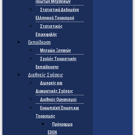
Ιδιωτών Μηχανικών
Στατιστικά Δεδομένα
Ελληνικού Τουρισμού
Στατιστικός
Επικεφαλής
Εκπαίδευση
Μητρώο Ξεναγών
Σχολές Τουριστικής
Εκπαίδευσης
Διεθνείς Σχέσεις
Διμερείς και
Διακρατικές Σχέσεις
Διεθνείς Οργανισμοί
Ευρωπαϊκή Ένωση και
Τουρισμός
Πρόγραμμα
EDEN