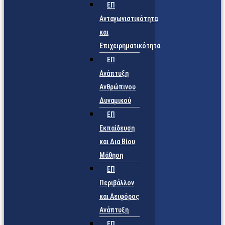
ΕΠ
Ανταγωνιστικότητα
και
Επιχειρηματικότητα
ΕΠ
Ανάπτυξη
Ανθρώπινου
Δυναμικού
ΕΠ
Εκπαίδευση
και Δια Βίου
Μάθηση
ΕΠ
Περιβάλλον
και Αειφόρος
Ανάπτυξη
ΕΠ