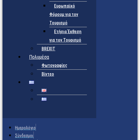
Ευρωπαϊκό
Φόρουμ για τον
Τουρισμό
Ετήσια Έκθεση
για τον Τουρισμό
BREXIT
Πολυμέσα
Φωτογραφίες
Βίντεο
Ημερολόγιο
Σύνδεσμοι