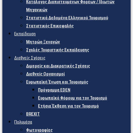
Κατάλογος Διαπιστευμένων Φορέων / Ιδιωτών
Μηχανικών
Στατιστικά Δεδομένα Ελληνικού Τουρισμού
Στατιστικός Επικεφαλής
Εκπαίδευση
Μητρώο Ξεναγών
Σχολές Τουριστικής Εκπαίδευσης
Διεθνείς Σχέσεις
Διμερείς και Διακρατικές Σχέσεις
Διεθνείς Οργανισμοί
Ευρωπαϊκή Ένωση και Τουρισμός
Πρόγραμμα EDEN
Ευρωπαϊκό Φόρουμ για τον Τουρισμό
Ετήσια Έκθεση για τον Τουρισμό
BREXIT
Πολυμέσα
Φωτογραφίες