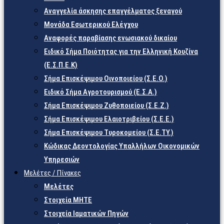
Αναγγελία άσκησης επαγγέλματος ξεναγού
Μονάδα Εσωτερικού Ελέγχου
Αναφορές παραβίασης ενωσιακού δικαίου
Ειδικό Σήμα Ποιότητας για την Ελληνική Κουζίνα
(Ε.Σ.Π.Ε.Κ)
Σήμα Επισκέψιμου Οινοποιείου (Σ.Ε.Ο.)
Ειδικό Σήμα Αγροτουρισμού (Ε.Σ.Α.)
Σήμα Επισκέψιμου Ζυθοποιείου (Σ.Ε.Ζ.)
Σήμα Επισκέψιμου Ελαιοτριβείου (Σ.Ε.Ε.)
Σήμα Επισκέψιμου Τυροκομείου (Σ.Ε.TY.)
Κώδικας Δεοντολογίας Υπαλλήλων Οικονομικών
Υπηρεσιών
Μελέτες / Πίνακες
Μελέτες
Στοιχεία ΜΗΤΕ
Στοιχεία Ιαματικών Πηγών