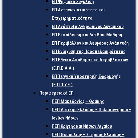
ΕΠ Ψηφιακή Σύγκλιση
ΕΠ Ανταγωνιστικότητα και
Επιχειρηματικότητα
ΕΠ Ανάπτυξη Ανθρώπινου Δυναμικού
ΕΠ Εκπαίδευση και Δια Βίου Μάθηση
ΕΠ Περιβάλλον και Αειφόρος Ανάπτυξη
ΕΠ Ενίσχυση της Προσπελασιμότητας
ΕΠ Εθνικό Αποθεματικό Απροβλέπτων
(Ε.Π.Ε.Α.Α.)
ΕΠ Τεχνική Υποστήριξη Εφαρμογής
(Ε.Π.Τ.Υ.Ε.)
Περιφερειακά ΕΠ
ΠΕΠ Μακεδονίας – Θράκης
ΠΕΠ Δυτικής Ελλάδας – Πελοποννήσου –
Ιονίων Νήσων
ΠΕΠ Κρήτης και Νήσων Αιγαίου
ΠΕΠ Θεσσαλίας – Στερεάς Ελλάδας –