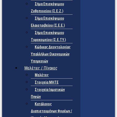
Σήμα Επισκέψιμου
Ζυθοποιείου (Σ.Ε.Ζ.)
Σήμα Επισκέψιμου
Ελαιοτριβείου (Σ.Ε.Ε.)
Σήμα Επισκέψιμου
Τυροκομείου (Σ.Ε.TY.)
Κώδικας Δεοντολογίας
Υπαλλήλων Οικονομικών
Υπηρεσιών
Μελέτες / Πίνακες
Μελέτες
Στοιχεία ΜΗΤΕ
Στοιχεία Ιαματικών
Πηγών
Κατάλογος
Διαπιστευμένων Φορέων /