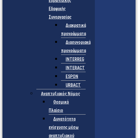
Ευρωπαϊκής
Εδαφικής
Συνεργασίας
Διακρατικά
προγράμματα
Διασυνοριακά
προγράμματα
INTERREG
INTERACT
ESPON
URBACT
Αναπτυξιακός Νόμος
Θεσμικό
Πλαίσιο
Δυνατότητα
ενίσχυσης μέσω
αναπτυξιακού