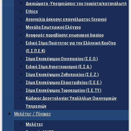
Δικαιώματα -Υποχρεώσεις του τουρίστα/καταναλωτή
Ethics
Αναγγελία άσκησης επαγγέλματος ξεναγού
Μονάδα Εσωτερικού Ελέγχου
Αναφορές παραβίασης ενωσιακού δικαίου
Ειδικό Σήμα Ποιότητας για την Ελληνική Κουζίνα
(Ε.Σ.Π.Ε.Κ)
Σήμα Επισκέψιμου Οινοποιείου (Σ.Ε.Ο.)
Ειδικό Σήμα Αγροτουρισμού (Ε.Σ.Α.)
Σήμα Επισκέψιμου Ζυθοποιείου (Σ.Ε.Ζ.)
Σήμα Επισκέψιμου Ελαιοτριβείου (Σ.Ε.Ε.)
Σήμα Επισκέψιμου Τυροκομείου (Σ.Ε.TY.)
Κώδικας Δεοντολογίας Υπαλλήλων Οικονομικών
Υπηρεσιών
Μελέτες / Πίνακες
Μελέτες