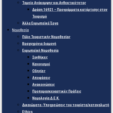
Ταμείο Ανάκαμψης και Ανθεκτικότητας
Δράση 16921 – Προγράμματα κατάρτισης στον
Τουρισμό
Άλλα Ευρωπαϊκά Έργα
Νομοθεσία
Πύλη Τουριστικής Νομοθεσίας
Βραχυχρόνια διαμονή
Ευρωπαϊκή Νομοθεσία
Συνθήκες
Κανονισμοί
Οδηγίες
Αποφάσεις
Ανακοινώσεις
Προπαρασκευαστικές Πράξεις
Νομολογία Δ.Ε.Κ.
Δικαιώματα -Υποχρεώσεις του τουρίστα/καταναλωτή
Ethics