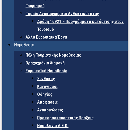
Τουρισμού
Ταμείο Ανάκαμψης και Ανθεκτικότητας
Δράση 16921 – Προγράμματα κατάρτισης στον
Τουρισμό
Άλλα Ευρωπαϊκά Έργα
Νομοθεσία
Πύλη Τουριστικής Νομοθεσίας
Βραχυχρόνια διαμονή
Ευρωπαϊκή Νομοθεσία
Συνθήκες
Κανονισμοί
Οδηγίες
Αποφάσεις
Ανακοινώσεις
Προπαρασκευαστικές Πράξεις
Νομολογία Δ.Ε.Κ.