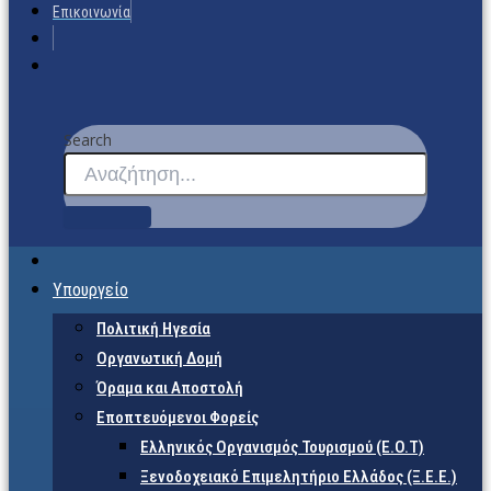
Επικοινωνία
Search
Υπουργείο
Πολιτική Ηγεσία
Οργανωτική Δομή
Όραμα και Αποστολή
Εποπτευόμενοι Φορείς
Eλληνικός Οργανισμός Τουρισμού (Ε.Ο.Τ)
Ξενοδοχειακό Επιμελητήριο Ελλάδος (Ξ.Ε.Ε.)