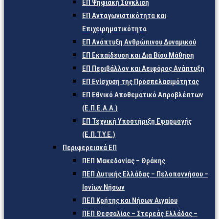
ΕΠ Ψηφιακή Σύγκλιση
ΕΠ Ανταγωνιστικότητα και
Επιχειρηματικότητα
ΕΠ Ανάπτυξη Ανθρώπινου Δυναμικού
ΕΠ Εκπαίδευση και Δια Βίου Μάθηση
ΕΠ Περιβάλλον και Αειφόρος Ανάπτυξη
ΕΠ Ενίσχυση της Προσπελασιμότητας
ΕΠ Εθνικό Αποθεματικό Απροβλέπτων
(Ε.Π.Ε.Α.Α.)
ΕΠ Τεχνική Υποστήριξη Εφαρμογής
(Ε.Π.Τ.Υ.Ε.)
Περιφερειακά ΕΠ
ΠΕΠ Μακεδονίας – Θράκης
ΠΕΠ Δυτικής Ελλάδας – Πελοποννήσου –
Ιονίων Νήσων
ΠΕΠ Κρήτης και Νήσων Αιγαίου
ΠΕΠ Θεσσαλίας – Στερεάς Ελλάδας –