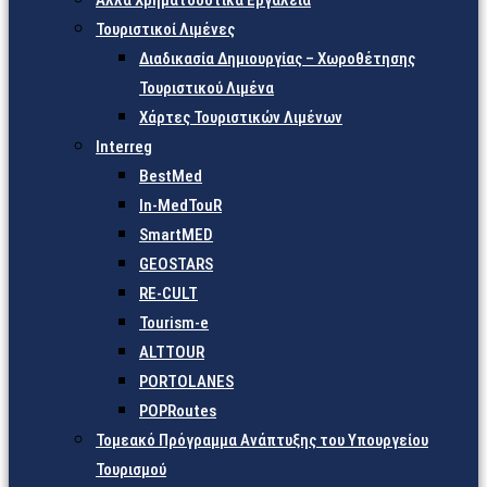
Άλλα Χρηματοδοτικά Εργαλεία
Τουριστικοί Λιμένες
Διαδικασία Δημιουργίας – Χωροθέτησης
Τουριστικού Λιμένα
Χάρτες Τουριστικών Λιμένων
Interreg
BestMed
In-MedTouR
SmartMED
GEOSTARS
RE-CULT
Tourism-e
ALTTOUR
PORTOLANES
POPRoutes
Τομεακό Πρόγραμμα Ανάπτυξης του Υπουργείου
Τουρισμού