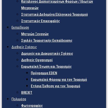
Κατάλογος Διαπιστευμένων Φορέων / Ιδιωτών
Μηχανικών
Στατιστικά Δεδομένα Ελληνικού Τουρισμού
Στατιστικός Επικεφαλής
Εκπαίδευση
Μητρώο Ξεναγών
Σχολές Τουριστικής Εκπαίδευσης
Διεθνείς Σχέσεις
Διμερείς και Διακρατικές Σχέσεις
Διεθνείς Οργανισμοί
Ευρωπαϊκή Ένωση και Τουρισμός
Πρόγραμμα EDEN
Ευρωπαϊκό Φόρουμ για τον Τουρισμό
Ετήσια Έκθεση για τον Τουρισμό
BREXIT
Πολυμέσα
Φωτογραφίες