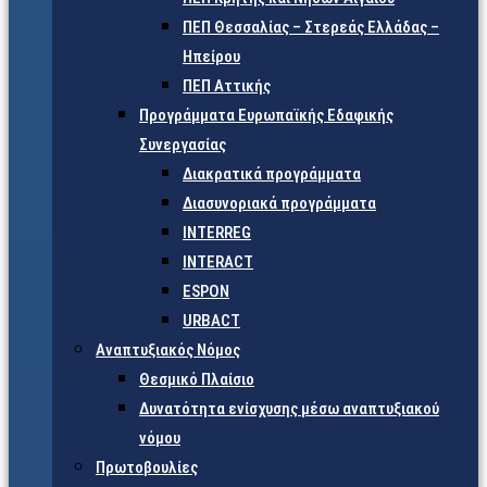
ΠΕΠ Θεσσαλίας – Στερεάς Ελλάδας –
Ηπείρου
ΠΕΠ Αττικής
Προγράμματα Ευρωπαϊκής Εδαφικής
Συνεργασίας
Διακρατικά προγράμματα
Διασυνοριακά προγράμματα
INTERREG
INTERACT
ESPON
URBACT
Αναπτυξιακός Νόμος
Θεσμικό Πλαίσιο
Δυνατότητα ενίσχυσης μέσω αναπτυξιακού
νόμου
Πρωτοβουλίες