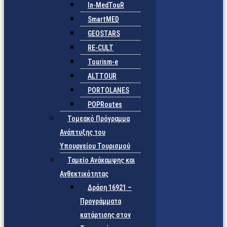
In-MedTouR
SmartMED
GEOSTARS
RE-CULT
Tourism-e
ALTTOUR
PORTOLANES
POPRoutes
Τομεακό Πρόγραμμα
Ανάπτυξης του
Υπουργείου Τουρισμού
Ταμείο Ανάκαμψης και
Ανθεκτικότητας
Δράση 16921 –
Προγράμματα
κατάρτισης στον