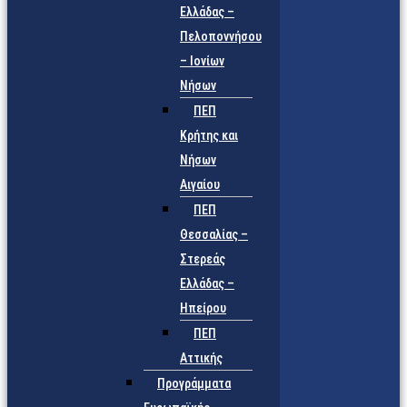
Ελλάδας –
Πελοποννήσου
– Ιονίων
Νήσων
ΠΕΠ
Κρήτης και
Νήσων
Αιγαίου
ΠΕΠ
Θεσσαλίας –
Στερεάς
Ελλάδας –
Ηπείρου
ΠΕΠ
Αττικής
Προγράμματα