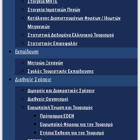
Στοιχεία ΜΗΤΕ
Στοιχεία Ιαματικών Πηγών
Κατάλογος Διαπιστευμένων Φορέων / Ιδιωτών
Μηχανικών
Στατιστικά Δεδομένα Ελληνικού Τουρισμού
Στατιστικός Επικεφαλής
Εκπαίδευση
Μητρώο Ξεναγών
Σχολές Τουριστικής Εκπαίδευσης
Διεθνείς Σχέσεις
Διμερείς και Διακρατικές Σχέσεις
Διεθνείς Οργανισμοί
Ευρωπαϊκή Ένωση και Τουρισμός
Πρόγραμμα EDEN
Ευρωπαϊκό Φόρουμ για τον Τουρισμό
Ετήσια Έκθεση για τον Τουρισμό