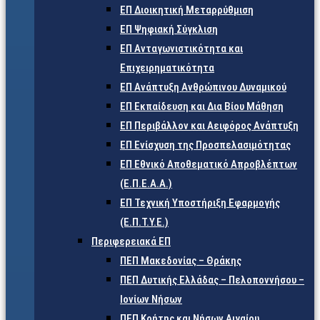
ΕΠ Διοικητική Μεταρρύθμιση
ΕΠ Ψηφιακή Σύγκλιση
ΕΠ Ανταγωνιστικότητα και
Επιχειρηματικότητα
ΕΠ Ανάπτυξη Ανθρώπινου Δυναμικού
ΕΠ Εκπαίδευση και Δια Βίου Μάθηση
ΕΠ Περιβάλλον και Αειφόρος Ανάπτυξη
ΕΠ Ενίσχυση της Προσπελασιμότητας
ΕΠ Εθνικό Αποθεματικό Απροβλέπτων
(Ε.Π.Ε.Α.Α.)
ΕΠ Τεχνική Υποστήριξη Εφαρμογής
(Ε.Π.Τ.Υ.Ε.)
Περιφερειακά ΕΠ
ΠΕΠ Μακεδονίας – Θράκης
ΠΕΠ Δυτικής Ελλάδας – Πελοποννήσου –
Ιονίων Νήσων
ΠΕΠ Κρήτης και Νήσων Αιγαίου