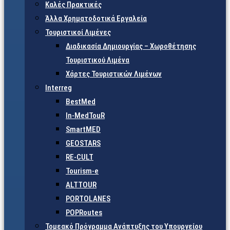
Καλές Πρακτικές
Άλλα Χρηματοδοτικά Εργαλεία
Τουριστικοί Λιμένες
Διαδικασία Δημιουργίας – Χωροθέτησης
Τουριστικού Λιμένα
Χάρτες Τουριστικών Λιμένων
Interreg
BestMed
In-MedTouR
SmartMED
GEOSTARS
RE-CULT
Tourism-e
ALTTOUR
PORTOLANES
POPRoutes
Τομεακό Πρόγραμμα Ανάπτυξης του Υπουργείου