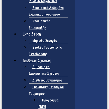
Ιδιωτών Μηχανικών
Στατιστικά Δεδομένα
Ελληνικού Τουρισμού
Στατιστικός
Επικεφαλής
Εκπαίδευση
Μητρώο Ξεναγών
Σχολές Τουριστικής
Εκπαίδευσης
Διεθνείς Σχέσεις
Διμερείς και
Διακρατικές Σχέσεις
Διεθνείς Οργανισμοί
Ευρωπαϊκή Ένωση και
Τουρισμός
Πρόγραμμα
EDEN