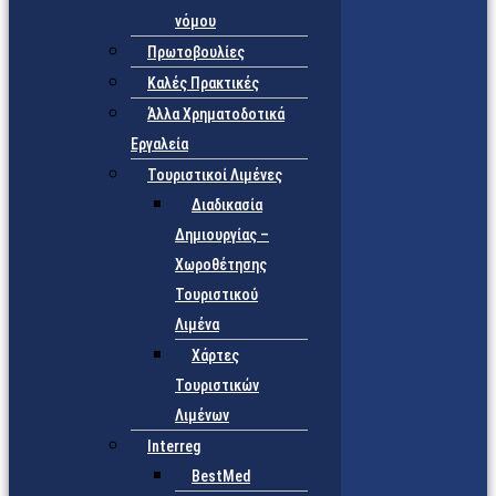
νόμου
Πρωτοβουλίες
Καλές Πρακτικές
Άλλα Χρηματοδοτικά
Εργαλεία
Τουριστικοί Λιμένες
Διαδικασία
Δημιουργίας –
Χωροθέτησης
Τουριστικού
Λιμένα
Χάρτες
Τουριστικών
Λιμένων
Interreg
BestMed