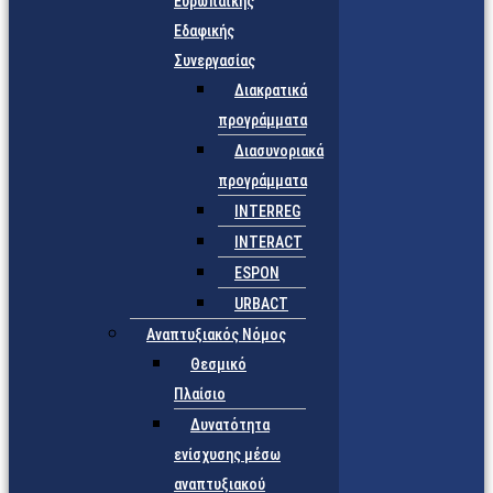
Ευρωπαϊκής
Εδαφικής
Συνεργασίας
Διακρατικά
προγράμματα
Διασυνοριακά
προγράμματα
INTERREG
INTERACT
ESPON
URBACT
Αναπτυξιακός Νόμος
Θεσμικό
Πλαίσιο
Δυνατότητα
ενίσχυσης μέσω
αναπτυξιακού