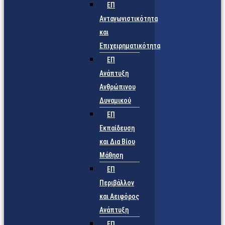
ΕΠ
Ανταγωνιστικότητα
και
Επιχειρηματικότητα
ΕΠ
Ανάπτυξη
Ανθρώπινου
Δυναμικού
ΕΠ
Εκπαίδευση
και Δια Βίου
Μάθηση
ΕΠ
Περιβάλλον
και Αειφόρος
Ανάπτυξη
ΕΠ