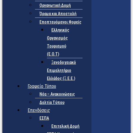
Οργανωτική Δομή
Όραμα και Αποστολή
Εποπτευόμενοι Φορείς
Eλληνικός
Οργανισμός
Τουρισμού
(Ε.Ο.Τ)
Ξενοδοχειακό
Επιμελητήριο
Ελλάδος (Ξ.Ε.Ε.)
Γραφείο Τύπου
Νέα – Ανακοινώσεις
Δελτία Τύπου
Επενδύσεις
ΕΣΠΑ
Επιτελική Δομή