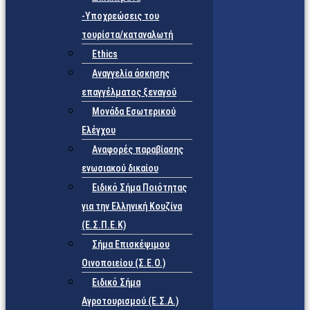
-Υποχρεώσεις του
τουρίστα/καταναλωτή
Ethics
Αναγγελία άσκησης
επαγγέλματος ξεναγού
Μονάδα Εσωτερικού
Ελέγχου
Αναφορές παραβίασης
ενωσιακού δικαίου
Ειδικό Σήμα Ποιότητας
για την Ελληνική Κουζίνα
(Ε.Σ.Π.Ε.Κ)
Σήμα Επισκέψιμου
Οινοποιείου (Σ.Ε.Ο.)
Ειδικό Σήμα
Αγροτουρισμού (Ε.Σ.Α.)