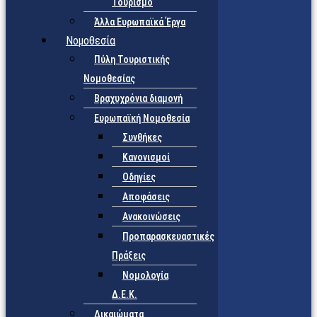
Τουρισμό
Άλλα Ευρωπαϊκά Έργα
Νομοθεσία
Πύλη Τουριστικής
Νομοθεσίας
Βραχυχρόνια διαμονή
Ευρωπαϊκή Νομοθεσία
Συνθήκες
Κανονισμοί
Οδηγίες
Αποφάσεις
Ανακοινώσεις
Προπαρασκευαστικές
Πράξεις
Νομολογία
Δ.Ε.Κ.
Δικαιώματα