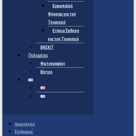
Ευρωπαϊκό
Φόρουμ για τον
Τουρισμό
Ετήσια Έκθεση
για τον Τουρισμό
BREXIT
Πολυμέσα
Φωτογραφίες
Βίντεο
Ημερολόγιο
Σύνδεσμοι