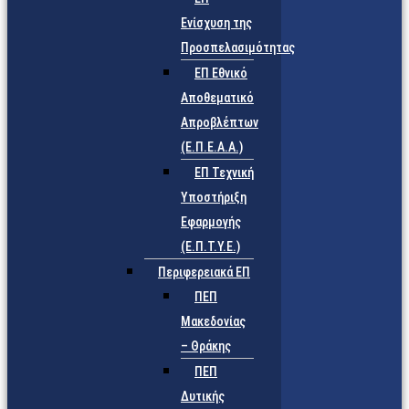
Ενίσχυση της
Προσπελασιμότητας
ΕΠ Εθνικό
Αποθεματικό
Απροβλέπτων
(Ε.Π.Ε.Α.Α.)
ΕΠ Τεχνική
Υποστήριξη
Εφαρμογής
(Ε.Π.Τ.Υ.Ε.)
Περιφερειακά ΕΠ
ΠΕΠ
Μακεδονίας
– Θράκης
ΠΕΠ
Δυτικής