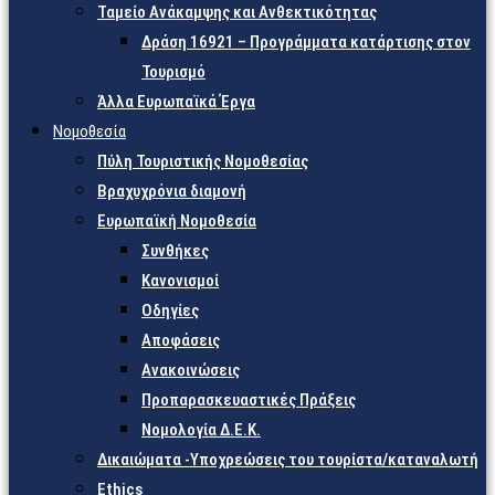
Ταμείο Ανάκαμψης και Ανθεκτικότητας
Δράση 16921 – Προγράμματα κατάρτισης στον
Τουρισμό
Άλλα Ευρωπαϊκά Έργα
Νομοθεσία
Πύλη Τουριστικής Νομοθεσίας
Βραχυχρόνια διαμονή
Ευρωπαϊκή Νομοθεσία
Συνθήκες
Κανονισμοί
Οδηγίες
Αποφάσεις
Ανακοινώσεις
Προπαρασκευαστικές Πράξεις
Νομολογία Δ.Ε.Κ.
Δικαιώματα -Υποχρεώσεις του τουρίστα/καταναλωτή
Ethics