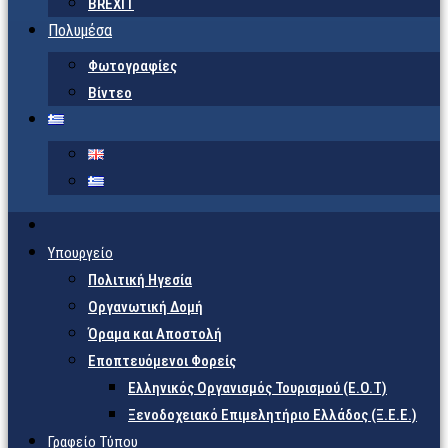
BREXIT
Πολυμέσα
Φωτογραφίες
Βίντεο
Υπουργείο
Πολιτική Ηγεσία
Οργανωτική Δομή
Όραμα και Αποστολή
Εποπτευόμενοι Φορείς
Eλληνικός Οργανισμός Τουρισμού (Ε.Ο.Τ)
Ξενοδοχειακό Επιμελητήριο Ελλάδος (Ξ.Ε.Ε.)
Γραφείο Τύπου