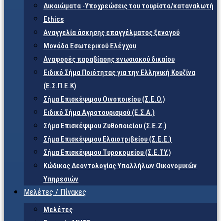
Δικαιώματα -Υποχρεώσεις του τουρίστα/καταναλωτή
Ethics
Αναγγελία άσκησης επαγγέλματος ξεναγού
Μονάδα Εσωτερικού Ελέγχου
Αναφορές παραβίασης ενωσιακού δικαίου
Ειδικό Σήμα Ποιότητας για την Ελληνική Κουζίνα
(Ε.Σ.Π.Ε.Κ)
Σήμα Επισκέψιμου Οινοποιείου (Σ.Ε.Ο.)
Ειδικό Σήμα Αγροτουρισμού (Ε.Σ.Α.)
Σήμα Επισκέψιμου Ζυθοποιείου (Σ.Ε.Ζ.)
Σήμα Επισκέψιμου Ελαιοτριβείου (Σ.Ε.Ε.)
Σήμα Επισκέψιμου Τυροκομείου (Σ.Ε.TY.)
Κώδικας Δεοντολογίας Υπαλλήλων Οικονομικών
Υπηρεσιών
Μελέτες / Πίνακες
Μελέτες