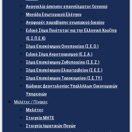
Αναγγελία άσκησης επαγγέλματος ξεναγού
Μονάδα Εσωτερικού Ελέγχου
Αναφορές παραβίασης ενωσιακού δικαίου
Ειδικό Σήμα Ποιότητας για την Ελληνική Κουζίνα
(Ε.Σ.Π.Ε.Κ)
Σήμα Επισκέψιμου Οινοποιείου (Σ.Ε.Ο.)
Ειδικό Σήμα Αγροτουρισμού (Ε.Σ.Α.)
Σήμα Επισκέψιμου Ζυθοποιείου (Σ.Ε.Ζ.)
Σήμα Επισκέψιμου Ελαιοτριβείου (Σ.Ε.Ε.)
Σήμα Επισκέψιμου Τυροκομείου (Σ.Ε.TY.)
Κώδικας Δεοντολογίας Υπαλλήλων Οικονομικών
Υπηρεσιών
Μελέτες / Πίνακες
Μελέτες
Στοιχεία ΜΗΤΕ
Στοιχεία Ιαματικών Πηγών