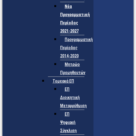
Νέα
Προγραμματική
Περίοδος
2021-2027
Προγραμματική
Περίοδος
2014-2020
Μητρώο
Προμηθευτών
Τομεακά ΕΠ
ΕΠ
Διοικητική
Μεταρρύθμιση
ΕΠ
Ψηφιακή
Σύγκλιση