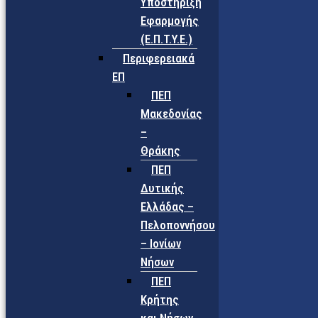
Υποστήριξη
Εφαρμογής
(Ε.Π.Τ.Υ.Ε.)
Περιφερειακά
ΕΠ
ΠΕΠ
Μακεδονίας
–
Θράκης
ΠΕΠ
Δυτικής
Ελλάδας –
Πελοποννήσου
– Ιονίων
Νήσων
ΠΕΠ
Κρήτης