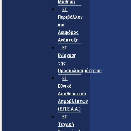
Μάθηση
ΕΠ
Περιβάλλον
και
Αειφόρος
Ανάπτυξη
ΕΠ
Ενίσχυση
της
Προσπελασιμότητας
ΕΠ
Εθνικό
Αποθεματικό
Απροβλέπτων
(Ε.Π.Ε.Α.Α.)
ΕΠ
Τεχνική