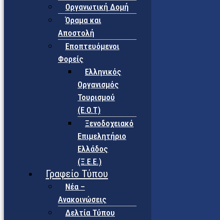
Οργανωτική Δομή
Όραμα και
Αποστολή
Εποπτευόμενοι
Φορείς
Eλληνικός
Οργανισμός
Τουρισμού
(Ε.Ο.Τ)
Ξενοδοχειακό
Επιμελητήριο
Ελλάδος
(Ξ.Ε.Ε.)
Γραφείο Τύπου
Νέα –
Ανακοινώσεις
Δελτία Τύπου