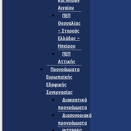
και Νήσων
Αιγαίου
ΠΕΠ
Θεσσαλίας
– Στερεάς
Ελλάδας –
Ηπείρου
ΠΕΠ
Αττικής
Προγράμματα
Ευρωπαϊκής
Εδαφικής
Συνεργασίας
Διακρατικά
προγράμματα
Διασυνοριακά
προγράμματα
INTERREG