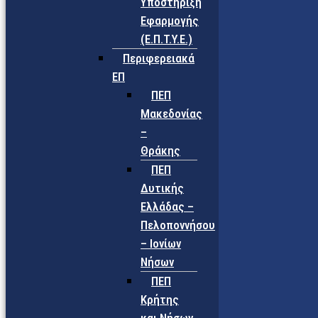
Υποστήριξη
Εφαρμογής
(Ε.Π.Τ.Υ.Ε.)
Περιφερειακά
ΕΠ
ΠΕΠ
Μακεδονίας
–
Θράκης
ΠΕΠ
Δυτικής
Ελλάδας –
Πελοποννήσου
– Ιονίων
Νήσων
ΠΕΠ
Κρήτης