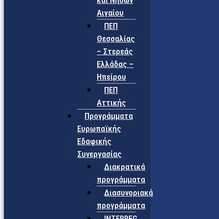
και Νήσων
Αιγαίου
ΠΕΠ
Θεσσαλίας
– Στερεάς
Ελλάδας –
Ηπείρου
ΠΕΠ
Αττικής
Προγράμματα
Ευρωπαϊκής
Εδαφικής
Συνεργασίας
Διακρατικά
προγράμματα
Διασυνοριακά
προγράμματα
INTERREG