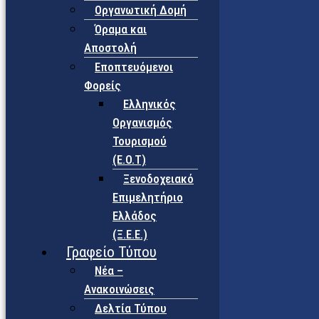
Οργανωτική Δομή
Όραμα και
Αποστολή
Εποπτευόμενοι
Φορείς
Eλληνικός
Οργανισμός
Τουρισμού
(Ε.Ο.Τ)
Ξενοδοχειακό
Επιμελητήριο
Ελλάδος
(Ξ.Ε.Ε.)
Γραφείο Τύπου
Νέα –
Ανακοινώσεις
Δελτία Τύπου