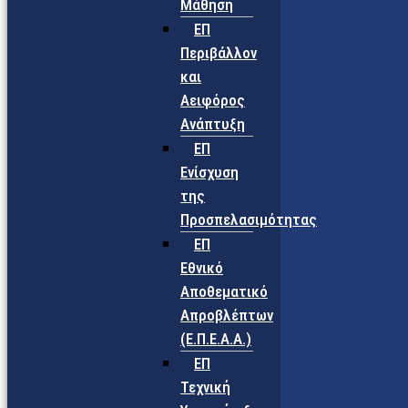
Μάθηση
ΕΠ
Περιβάλλον
και
Αειφόρος
Ανάπτυξη
ΕΠ
Ενίσχυση
της
Προσπελασιμότητας
ΕΠ
Εθνικό
Αποθεματικό
Απροβλέπτων
(Ε.Π.Ε.Α.Α.)
ΕΠ
Τεχνική