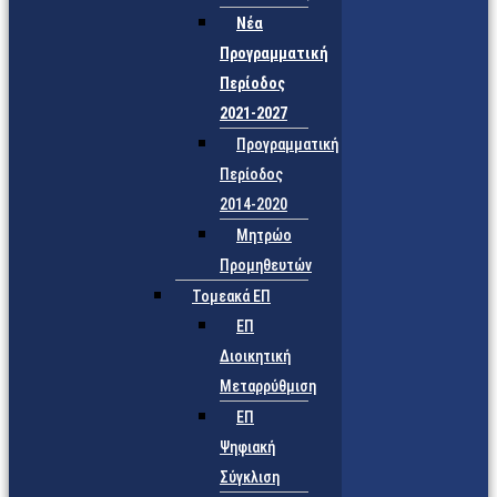
Νέα
Προγραμματική
Περίοδος
2021-2027
Προγραμματική
Περίοδος
2014-2020
Μητρώο
Προμηθευτών
Τομεακά ΕΠ
ΕΠ
Διοικητική
Μεταρρύθμιση
ΕΠ
Ψηφιακή
Σύγκλιση