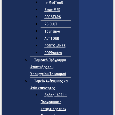
In-MedTouR
SmartMED
GEOSTARS
RE-CULT
Tourism-e
ALTTOUR
PORTOLANES
POPRoutes
Τομεακό Πρόγραμμα
Ανάπτυξης του
Υπουργείου Τουρισμού
Ταμείο Ανάκαμψης και
Ανθεκτικότητας
Δράση 16921 –
Προγράμματα
κατάρτισης στον