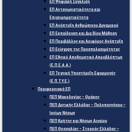
ΕΠ Ψηφιακή Σύγκλιση
ΕΠ Ανταγωνιστικότητα και
Επιχειρηματικότητα
ΕΠ Ανάπτυξη Ανθρώπινου Δυναμικού
ΕΠ Εκπαίδευση και Δια Βίου Μάθηση
ΕΠ Περιβάλλον και Αειφόρος Ανάπτυξη
ΕΠ Ενίσχυση της Προσπελασιμότητας
ΕΠ Εθνικό Αποθεματικό Απροβλέπτων
(Ε.Π.Ε.Α.Α.)
ΕΠ Τεχνική Υποστήριξη Εφαρμογής
(Ε.Π.Τ.Υ.Ε.)
Περιφερειακά ΕΠ
ΠΕΠ Μακεδονίας – Θράκης
ΠΕΠ Δυτικής Ελλάδας – Πελοποννήσου –
Ιονίων Νήσων
ΠΕΠ Κρήτης και Νήσων Αιγαίου
ΠΕΠ Θεσσαλίας – Στερεάς Ελλάδας –