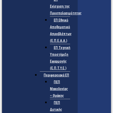
Ενίσχυση της
Προσπελασιμότητας
ΕΠ Εθνικό
Αποθεματικό
Απροβλέπτων
(Ε.Π.Ε.Α.Α.)
ΕΠ Τεχνική
Υποστήριξη
Εφαρμογής
(Ε.Π.Τ.Υ.Ε.)
Περιφερειακά ΕΠ
ΠΕΠ
Μακεδονίας
– Θράκης
ΠΕΠ
Δυτικής