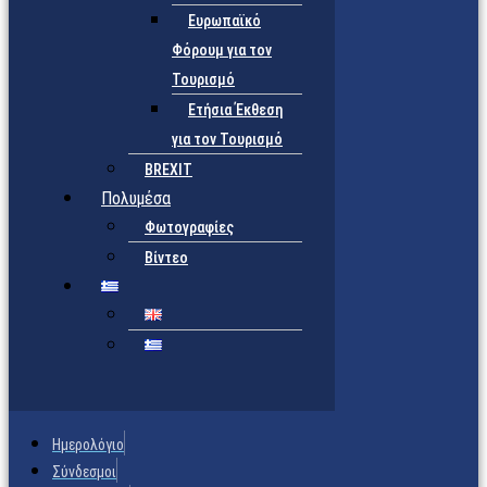
Ευρωπαϊκό
Φόρουμ για τον
Τουρισμό
Ετήσια Έκθεση
για τον Τουρισμό
BREXIT
Πολυμέσα
Φωτογραφίες
Βίντεο
Ημερολόγιο
Σύνδεσμοι