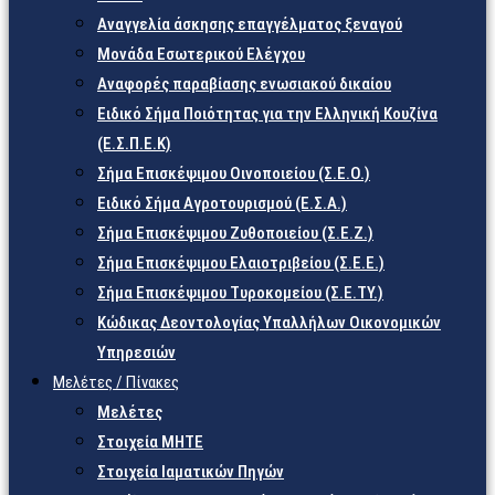
Αναγγελία άσκησης επαγγέλματος ξεναγού
Μονάδα Εσωτερικού Ελέγχου
Αναφορές παραβίασης ενωσιακού δικαίου
Ειδικό Σήμα Ποιότητας για την Ελληνική Κουζίνα
(Ε.Σ.Π.Ε.Κ)
Σήμα Επισκέψιμου Οινοποιείου (Σ.Ε.Ο.)
Ειδικό Σήμα Αγροτουρισμού (Ε.Σ.Α.)
Σήμα Επισκέψιμου Ζυθοποιείου (Σ.Ε.Ζ.)
Σήμα Επισκέψιμου Ελαιοτριβείου (Σ.Ε.Ε.)
Σήμα Επισκέψιμου Τυροκομείου (Σ.Ε.TY.)
Κώδικας Δεοντολογίας Υπαλλήλων Οικονομικών
Υπηρεσιών
Μελέτες / Πίνακες
Μελέτες
Στοιχεία ΜΗΤΕ
Στοιχεία Ιαματικών Πηγών