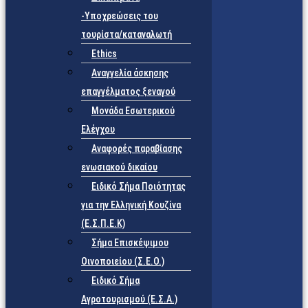
-Υποχρεώσεις του
τουρίστα/καταναλωτή
Ethics
Αναγγελία άσκησης
επαγγέλματος ξεναγού
Μονάδα Εσωτερικού
Ελέγχου
Αναφορές παραβίασης
ενωσιακού δικαίου
Ειδικό Σήμα Ποιότητας
για την Ελληνική Κουζίνα
(Ε.Σ.Π.Ε.Κ)
Σήμα Επισκέψιμου
Οινοποιείου (Σ.Ε.Ο.)
Ειδικό Σήμα
Αγροτουρισμού (Ε.Σ.Α.)