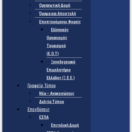
Οργανωτική Δομή
Όραμα και Αποστολή
Εποπτευόμενοι Φορείς
Eλληνικός
Οργανισμός
Τουρισμού
(Ε.Ο.Τ)
Ξενοδοχειακό
Επιμελητήριο
Ελλάδος (Ξ.Ε.Ε.)
Γραφείο Τύπου
Νέα – Ανακοινώσεις
Δελτία Τύπου
Επενδύσεις
ΕΣΠΑ
Επιτελική Δομή