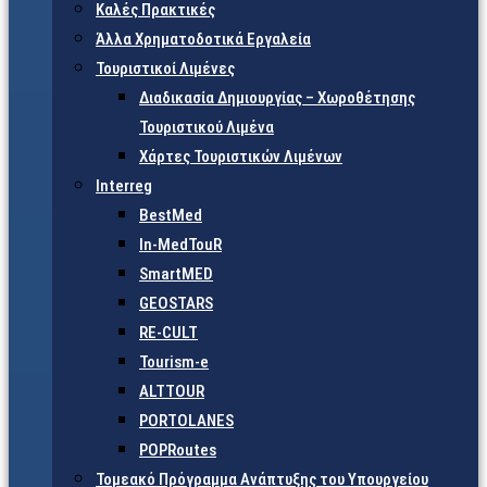
Καλές Πρακτικές
Άλλα Χρηματοδοτικά Εργαλεία
Τουριστικοί Λιμένες
Διαδικασία Δημιουργίας – Χωροθέτησης
Τουριστικού Λιμένα
Χάρτες Τουριστικών Λιμένων
Interreg
BestMed
In-MedTouR
SmartMED
GEOSTARS
RE-CULT
Tourism-e
ALTTOUR
PORTOLANES
POPRoutes
Τομεακό Πρόγραμμα Ανάπτυξης του Υπουργείου