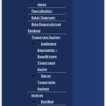
νόμου
Πρωτοβουλίες
Καλές Πρακτικές
Άλλα Χρηματοδοτικά
Εργαλεία
Τουριστικοί Λιμένες
Διαδικασία
Δημιουργίας –
Χωροθέτησης
Τουριστικού
Λιμένα
Χάρτες
Τουριστικών
Λιμένων
Interreg
BestMed