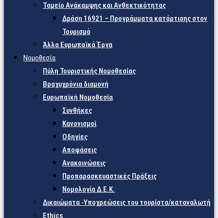
Ταμείο Ανάκαμψης και Ανθεκτικότητας
Δράση 16921 – Προγράμματα κατάρτισης στον
Τουρισμό
Άλλα Ευρωπαϊκά Έργα
Νομοθεσία
Πύλη Τουριστικής Νομοθεσίας
Βραχυχρόνια διαμονή
Ευρωπαϊκή Νομοθεσία
Συνθήκες
Κανονισμοί
Οδηγίες
Αποφάσεις
Ανακοινώσεις
Προπαρασκευαστικές Πράξεις
Νομολογία Δ.Ε.Κ.
Δικαιώματα -Υποχρεώσεις του τουρίστα/καταναλωτή
Ethics