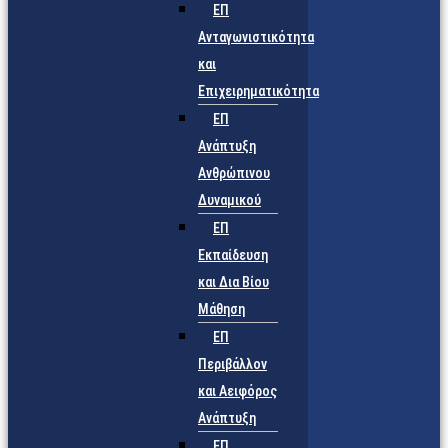
ΕΠ
Ανταγωνιστικότητα
και
Επιχειρηματικότητα
ΕΠ
Ανάπτυξη
Ανθρώπινου
Δυναμικού
ΕΠ
Εκπαίδευση
και Δια Βίου
Μάθηση
ΕΠ
Περιβάλλον
και Αειφόρος
Ανάπτυξη
ΕΠ