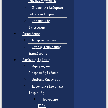
Ιδιωτών Μηχανικών
Στατιστικά Δεδομένα
Ελληνικού Τουρισμού
Στατιστικός
Επικεφαλής
Εκπαίδευση
Μητρώο Ξεναγών
Σχολές Τουριστικής
Εκπαίδευσης
Διεθνείς Σχέσεις
Διμερείς και
Διακρατικές Σχέσεις
Διεθνείς Οργανισμοί
Ευρωπαϊκή Ένωση και
Τουρισμός
Πρόγραμμα
EDEN