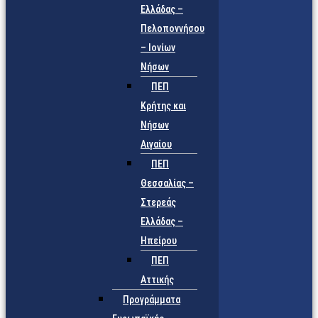
Ελλάδας –
Πελοποννήσου
– Ιονίων
Νήσων
ΠΕΠ
Κρήτης και
Νήσων
Αιγαίου
ΠΕΠ
Θεσσαλίας –
Στερεάς
Ελλάδας –
Ηπείρου
ΠΕΠ
Αττικής
Προγράμματα