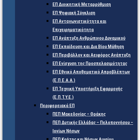
ΕΠ Διοικητική Μεταρρύθμιση
ΕΠ Ψηφιακή Σύγκλιση
ΕΠ Ανταγωνιστικότητα και
Επιχειρηματικότητα
ΕΠ Ανάπτυξη Ανθρώπινου Δυναμικού
ΕΠ Εκπαίδευση και Δια Βίου Μάθηση
ΕΠ Περιβάλλον και Αειφόρος Ανάπτυξη
ΕΠ Ενίσχυση της Προσπελασιμότητας
ΕΠ Εθνικό Αποθεματικό Απροβλέπτων
(Ε.Π.Ε.Α.Α.)
ΕΠ Τεχνική Υποστήριξη Εφαρμογής
(Ε.Π.Τ.Υ.Ε.)
Περιφερειακά ΕΠ
ΠΕΠ Μακεδονίας – Θράκης
ΠΕΠ Δυτικής Ελλάδας – Πελοποννήσου –
Ιονίων Νήσων
ΠΕΠ Κρήτης και Νήσων Αιγαίου