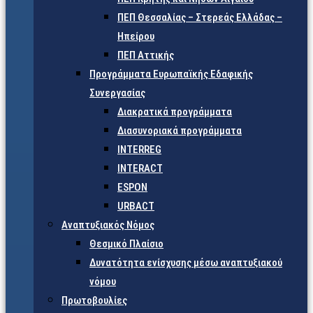
ΠΕΠ Θεσσαλίας – Στερεάς Ελλάδας –
Ηπείρου
ΠΕΠ Αττικής
Προγράμματα Ευρωπαϊκής Εδαφικής
Συνεργασίας
Διακρατικά προγράμματα
Διασυνοριακά προγράμματα
INTERREG
INTERACT
ESPON
URBACT
Αναπτυξιακός Νόμος
Θεσμικό Πλαίσιο
Δυνατότητα ενίσχυσης μέσω αναπτυξιακού
νόμου
Πρωτοβουλίες