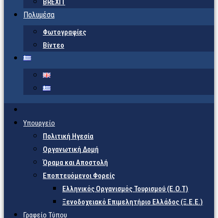
BREXIT
Πολυμέσα
Φωτογραφίες
Βίντεο
Υπουργείο
Πολιτική Ηγεσία
Οργανωτική Δομή
Όραμα και Αποστολή
Εποπτευόμενοι Φορείς
Eλληνικός Οργανισμός Τουρισμού (Ε.Ο.Τ)
Ξενοδοχειακό Επιμελητήριο Ελλάδος (Ξ.Ε.Ε.)
Γραφείο Τύπου