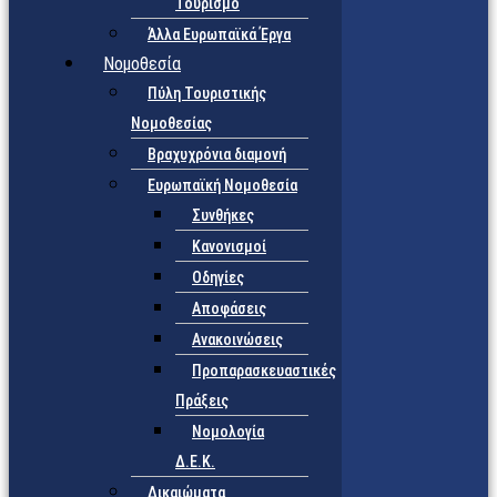
Τουρισμό
Άλλα Ευρωπαϊκά Έργα
Νομοθεσία
Πύλη Τουριστικής
Νομοθεσίας
Βραχυχρόνια διαμονή
Ευρωπαϊκή Νομοθεσία
Συνθήκες
Κανονισμοί
Οδηγίες
Αποφάσεις
Ανακοινώσεις
Προπαρασκευαστικές
Πράξεις
Νομολογία
Δ.Ε.Κ.
Δικαιώματα