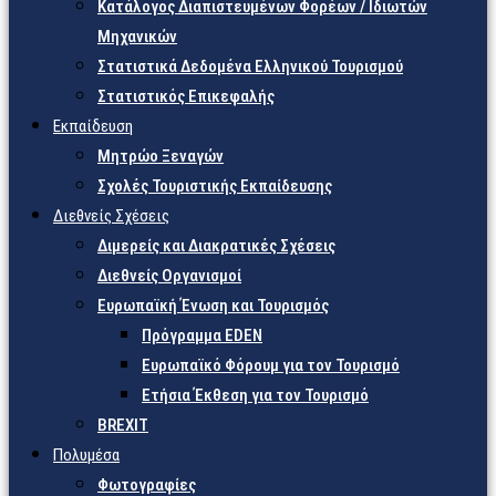
Κατάλογος Διαπιστευμένων Φορέων / Ιδιωτών
Μηχανικών
Στατιστικά Δεδομένα Ελληνικού Τουρισμού
Στατιστικός Επικεφαλής
Εκπαίδευση
Μητρώο Ξεναγών
Σχολές Τουριστικής Εκπαίδευσης
Διεθνείς Σχέσεις
Διμερείς και Διακρατικές Σχέσεις
Διεθνείς Οργανισμοί
Ευρωπαϊκή Ένωση και Τουρισμός
Πρόγραμμα EDEN
Ευρωπαϊκό Φόρουμ για τον Τουρισμό
Ετήσια Έκθεση για τον Τουρισμό
BREXIT
Πολυμέσα
Φωτογραφίες