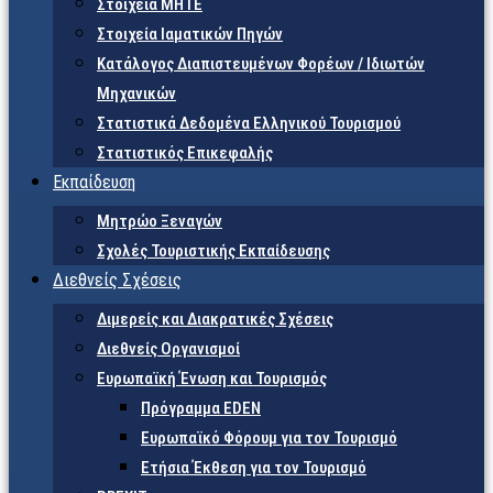
Στοιχεία ΜΗΤΕ
Στοιχεία Ιαματικών Πηγών
Κατάλογος Διαπιστευμένων Φορέων / Ιδιωτών
Μηχανικών
Στατιστικά Δεδομένα Ελληνικού Τουρισμού
Στατιστικός Επικεφαλής
Εκπαίδευση
Μητρώο Ξεναγών
Σχολές Τουριστικής Εκπαίδευσης
Διεθνείς Σχέσεις
Διμερείς και Διακρατικές Σχέσεις
Διεθνείς Οργανισμοί
Ευρωπαϊκή Ένωση και Τουρισμός
Πρόγραμμα EDEN
Ευρωπαϊκό Φόρουμ για τον Τουρισμό
Ετήσια Έκθεση για τον Τουρισμό