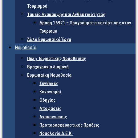
Τουρισμού
Ταμείο Ανάκαμψης και Ανθεκτικότητας
Δράση 16921 – Προγράμματα κατάρτισης στον
Τουρισμό
Άλλα Ευρωπαϊκά Έργα
Νομοθεσία
Πύλη Τουριστικής Νομοθεσίας
Βραχυχρόνια διαμονή
Ευρωπαϊκή Νομοθεσία
Συνθήκες
Κανονισμοί
Οδηγίες
Αποφάσεις
Ανακοινώσεις
Προπαρασκευαστικές Πράξεις
Νομολογία Δ.Ε.Κ.