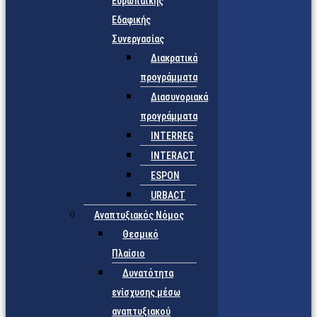
Ευρωπαϊκής
Εδαφικής
Συνεργασίας
Διακρατικά
προγράμματα
Διασυνοριακά
προγράμματα
INTERREG
INTERACT
ESPON
URBACT
Αναπτυξιακός Νόμος
Θεσμικό
Πλαίσιο
Δυνατότητα
ενίσχυσης μέσω
αναπτυξιακού