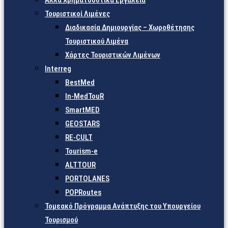
Άλλα Χρηματοδοτικά Εργαλεία
Τουριστικοί Λιμένες
Διαδικασία Δημιουργίας – Χωροθέτησης
Τουριστικού Λιμένα
Χάρτες Τουριστικών Λιμένων
Interreg
BestMed
In-MedTouR
SmartMED
GEOSTARS
RE-CULT
Tourism-e
ALTTOUR
PORTOLANES
POPRoutes
Τομεακό Πρόγραμμα Ανάπτυξης του Υπουργείου
Τουρισμού