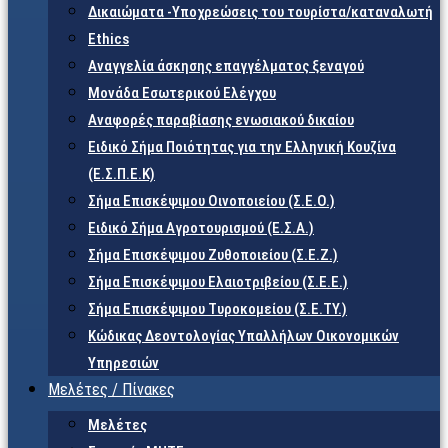
Δικαιώματα -Υποχρεώσεις του τουρίστα/καταναλωτή
Ethics
Αναγγελία άσκησης επαγγέλματος ξεναγού
Μονάδα Εσωτερικού Ελέγχου
Αναφορές παραβίασης ενωσιακού δικαίου
Ειδικό Σήμα Ποιότητας για την Ελληνική Κουζίνα
(Ε.Σ.Π.Ε.Κ)
Σήμα Επισκέψιμου Οινοποιείου (Σ.Ε.Ο.)
Ειδικό Σήμα Αγροτουρισμού (Ε.Σ.Α.)
Σήμα Επισκέψιμου Ζυθοποιείου (Σ.Ε.Ζ.)
Σήμα Επισκέψιμου Ελαιοτριβείου (Σ.Ε.Ε.)
Σήμα Επισκέψιμου Τυροκομείου (Σ.Ε.TY.)
Κώδικας Δεοντολογίας Υπαλλήλων Οικονομικών
Υπηρεσιών
Μελέτες / Πίνακες
Μελέτες