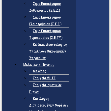
Σήμα Επισκέψιμου
Ζυθοποιείου (Σ.Ε.Ζ.)
Σήμα Επισκέψιμου
Ελαιοτριβείου (Σ.Ε.Ε.)
Σήμα Επισκέψιμου
Τυροκομείου (Σ.Ε.TY.)
Κώδικας Δεοντολογίας
Υπαλλήλων Οικονομικών
Υπηρεσιών
Μελέτες / Πίνακες
Μελέτες
Στοιχεία ΜΗΤΕ
Στοιχεία Ιαματικών
Πηγών
Κατάλογος
Διαπιστευμένων Φορέων /