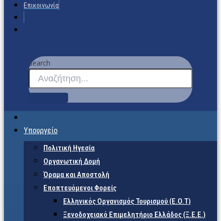
Επικοινωνία
Search
Υπουργείο
Πολιτική Ηγεσία
Οργανωτική Δομή
Όραμα και Αποστολή
Εποπτευόμενοι Φορείς
Eλληνικός Οργανισμός Τουρισμού (Ε.Ο.Τ)
Ξενοδοχειακό Επιμελητήριο Ελλάδος (Ξ.Ε.Ε.)