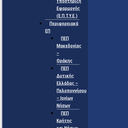
Υποστήριξη
Εφαρμογής
(Ε.Π.Τ.Υ.Ε.)
Περιφερειακά
ΕΠ
ΠΕΠ
Μακεδονίας
–
Θράκης
ΠΕΠ
Δυτικής
Ελλάδας –
Πελοποννήσου
– Ιονίων
Νήσων
ΠΕΠ
Κρήτης