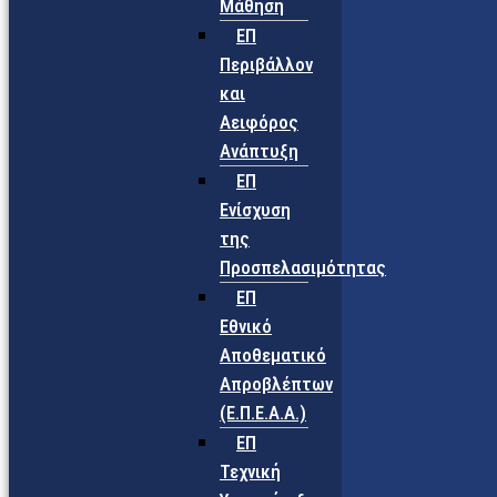
Μάθηση
ΕΠ
Περιβάλλον
και
Αειφόρος
Ανάπτυξη
ΕΠ
Ενίσχυση
της
Προσπελασιμότητας
ΕΠ
Εθνικό
Αποθεματικό
Απροβλέπτων
(Ε.Π.Ε.Α.Α.)
ΕΠ
Τεχνική