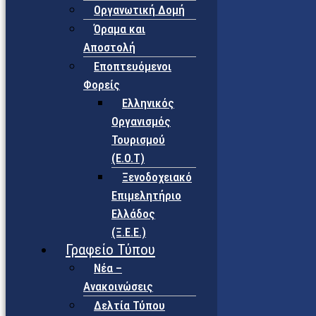
Οργανωτική Δομή
Όραμα και
Αποστολή
Εποπτευόμενοι
Φορείς
Eλληνικός
Οργανισμός
Τουρισμού
(Ε.Ο.Τ)
Ξενοδοχειακό
Επιμελητήριο
Ελλάδος
(Ξ.Ε.Ε.)
Γραφείο Τύπου
Νέα –
Ανακοινώσεις
Δελτία Τύπου