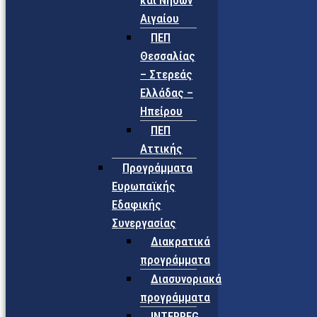
και Νήσων
Αιγαίου
ΠΕΠ
Θεσσαλίας
– Στερεάς
Ελλάδας –
Ηπείρου
ΠΕΠ
Αττικής
Προγράμματα
Ευρωπαϊκής
Εδαφικής
Συνεργασίας
Διακρατικά
προγράμματα
Διασυνοριακά
προγράμματα
INTERREG