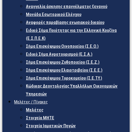
Αναγγελία άσκησης επαγγέλματος ξεναγού
Μονάδα Εσωτερικού Ελέγχου
Αναφορές παραβίασης ενωσιακού δικαίου
Ειδικό Σήμα Ποιότητας για την Ελληνική Κουζίνα
(Ε.Σ.Π.Ε.Κ)
Σήμα Επισκέψιμου Οινοποιείου (Σ.Ε.Ο.)
Ειδικό Σήμα Αγροτουρισμού (Ε.Σ.Α.)
Σήμα Επισκέψιμου Ζυθοποιείου (Σ.Ε.Ζ.)
Σήμα Επισκέψιμου Ελαιοτριβείου (Σ.Ε.Ε.)
Σήμα Επισκέψιμου Τυροκομείου (Σ.Ε.TY.)
Κώδικας Δεοντολογίας Υπαλλήλων Οικονομικών
Υπηρεσιών
Μελέτες / Πίνακες
Μελέτες
Στοιχεία ΜΗΤΕ
Στοιχεία Ιαματικών Πηγών