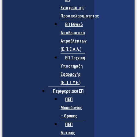
Ενίσχυση της
Προσπελασιμότητας
ΕΠ Εθνικό
Αποθεματικό
Απροβλέπτων
(Ε.Π.Ε.Α.Α.)
ΕΠ Τεχνική
Υποστήριξη
Εφαρμογής
(Ε.Π.Τ.Υ.Ε.)
Περιφερειακά ΕΠ
ΠΕΠ
Μακεδονίας
– Θράκης
ΠΕΠ
Δυτικής