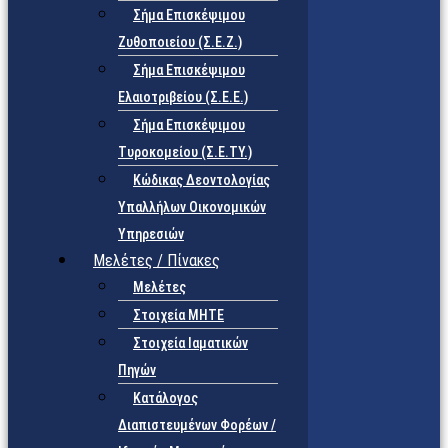
Σήμα Επισκέψιμου
Ζυθοποιείου (Σ.Ε.Ζ.)
Σήμα Επισκέψιμου
Ελαιοτριβείου (Σ.Ε.Ε.)
Σήμα Επισκέψιμου
Τυροκομείου (Σ.Ε.TY.)
Κώδικας Δεοντολογίας
Υπαλλήλων Οικονομικών
Υπηρεσιών
Μελέτες / Πίνακες
Μελέτες
Στοιχεία ΜΗΤΕ
Στοιχεία Ιαματικών
Πηγών
Κατάλογος
Διαπιστευμένων Φορέων /