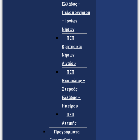
Ελλάδας –
Πελοποννήσου
– Ιονίων
Νήσων
ΠΕΠ
Κρήτης και
Νήσων
Αιγαίου
ΠΕΠ
Θεσσαλίας –
Στερεάς
Ελλάδας –
Ηπείρου
ΠΕΠ
Αττικής
Προγράμματα