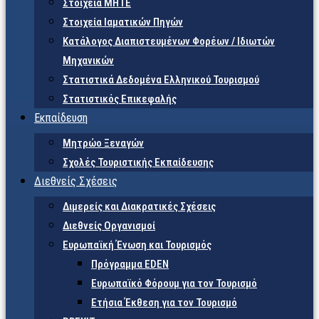
Στοιχεία ΜΗΤΕ
Στοιχεία Ιαματικών Πηγών
Κατάλογος Διαπιστευμένων Φορέων / Ιδιωτών
Μηχανικών
Στατιστικά Δεδομένα Ελληνικού Τουρισμού
Στατιστικός Επικεφαλής
Εκπαίδευση
Μητρώο Ξεναγών
Σχολές Τουριστικής Εκπαίδευσης
Διεθνείς Σχέσεις
Διμερείς και Διακρατικές Σχέσεις
Διεθνείς Οργανισμοί
Ευρωπαϊκή Ένωση και Τουρισμός
Πρόγραμμα EDEN
Ευρωπαϊκό Φόρουμ για τον Τουρισμό
Ετήσια Έκθεση για τον Τουρισμό