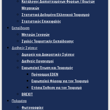
Κατάλογος Διαπιστευμένων Φορέων / Ιδιωτών
Μηχανικών
Στατιστικά Δεδομένα Ελληνικού Τουρισμού
Στατιστικός Επικεφαλής
Εκπαίδευση
Μητρώο Ξεναγών
Σχολές Τουριστικής Εκπαίδευσης
Διεθνείς Σχέσεις
Διμερείς και Διακρατικές Σχέσεις
Διεθνείς Οργανισμοί
Ευρωπαϊκή Ένωση και Τουρισμός
Πρόγραμμα EDEN
Ευρωπαϊκό Φόρουμ για τον Τουρισμό
Ετήσια Έκθεση για τον Τουρισμό
BREXIT
Πολυμέσα
Φωτογραφίες