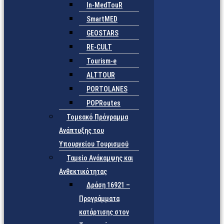
In-MedTouR
SmartMED
GEOSTARS
RE-CULT
Tourism-e
ALTTOUR
PORTOLANES
POPRoutes
Τομεακό Πρόγραμμα
Ανάπτυξης του
Υπουργείου Τουρισμού
Ταμείο Ανάκαμψης και
Ανθεκτικότητας
Δράση 16921 –
Προγράμματα
κατάρτισης στον