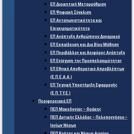
ΕΠ Διοικητική Μεταρρύθμιση
ΕΠ Ψηφιακή Σύγκλιση
ΕΠ Ανταγωνιστικότητα και
Επιχειρηματικότητα
ΕΠ Ανάπτυξη Ανθρώπινου Δυναμικού
ΕΠ Εκπαίδευση και Δια Βίου Μάθηση
ΕΠ Περιβάλλον και Αειφόρος Ανάπτυξη
ΕΠ Ενίσχυση της Προσπελασιμότητας
ΕΠ Εθνικό Αποθεματικό Απροβλέπτων
(Ε.Π.Ε.Α.Α.)
ΕΠ Τεχνική Υποστήριξη Εφαρμογής
(Ε.Π.Τ.Υ.Ε.)
Περιφερειακά ΕΠ
ΠΕΠ Μακεδονίας – Θράκης
ΠΕΠ Δυτικής Ελλάδας – Πελοποννήσου –
Ιονίων Νήσων
ΠΕΠ Κρήτης και Νήσων Αιγαίου