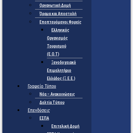
Οργανωτική Δομή
Όραμα και Αποστολή
Εποπτευόμενοι Φορείς
Eλληνικός
Οργανισμός
Τουρισμού
(Ε.Ο.Τ)
Ξενοδοχειακό
Επιμελητήριο
Ελλάδος (Ξ.Ε.Ε.)
Γραφείο Τύπου
Νέα – Ανακοινώσεις
Δελτία Τύπου
Επενδύσεις
ΕΣΠΑ
Επιτελική Δομή