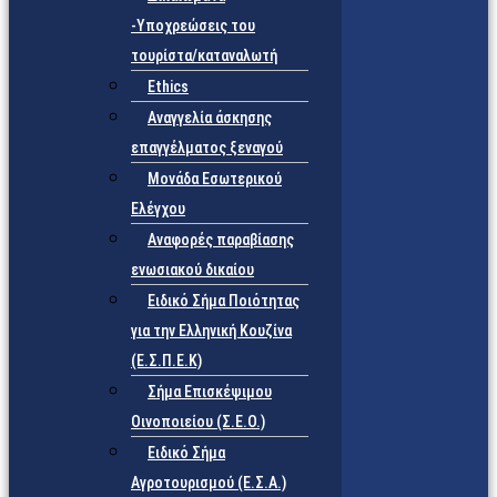
-Υποχρεώσεις του
τουρίστα/καταναλωτή
Ethics
Αναγγελία άσκησης
επαγγέλματος ξεναγού
Μονάδα Εσωτερικού
Ελέγχου
Αναφορές παραβίασης
ενωσιακού δικαίου
Ειδικό Σήμα Ποιότητας
για την Ελληνική Κουζίνα
(Ε.Σ.Π.Ε.Κ)
Σήμα Επισκέψιμου
Οινοποιείου (Σ.Ε.Ο.)
Ειδικό Σήμα
Αγροτουρισμού (Ε.Σ.Α.)