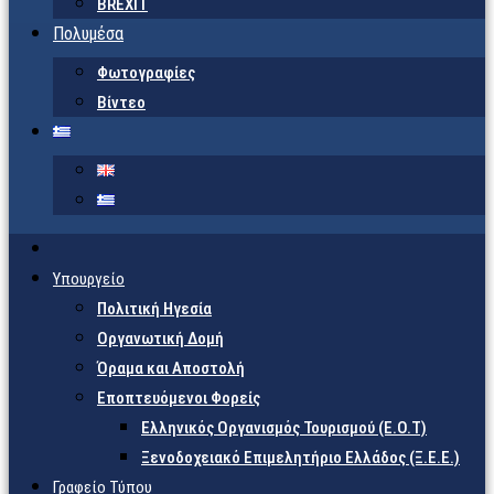
BREXIT
Πολυμέσα
Φωτογραφίες
Βίντεο
Υπουργείο
Πολιτική Ηγεσία
Οργανωτική Δομή
Όραμα και Αποστολή
Εποπτευόμενοι Φορείς
Eλληνικός Οργανισμός Τουρισμού (Ε.Ο.Τ)
Ξενοδοχειακό Επιμελητήριο Ελλάδος (Ξ.Ε.Ε.)
Γραφείο Τύπου