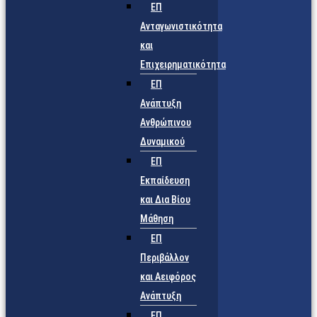
ΕΠ
Ανταγωνιστικότητα
και
Επιχειρηματικότητα
ΕΠ
Ανάπτυξη
Ανθρώπινου
Δυναμικού
ΕΠ
Εκπαίδευση
και Δια Βίου
Μάθηση
ΕΠ
Περιβάλλον
και Αειφόρος
Ανάπτυξη
ΕΠ