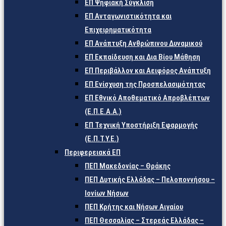
ΕΠ Ψηφιακή Σύγκλιση
ΕΠ Ανταγωνιστικότητα και
Επιχειρηματικότητα
ΕΠ Ανάπτυξη Ανθρώπινου Δυναμικού
ΕΠ Εκπαίδευση και Δια Βίου Μάθηση
ΕΠ Περιβάλλον και Αειφόρος Ανάπτυξη
ΕΠ Ενίσχυση της Προσπελασιμότητας
ΕΠ Εθνικό Αποθεματικό Απροβλέπτων
(Ε.Π.Ε.Α.Α.)
ΕΠ Τεχνική Υποστήριξη Εφαρμογής
(Ε.Π.Τ.Υ.Ε.)
Περιφερειακά ΕΠ
ΠΕΠ Μακεδονίας – Θράκης
ΠΕΠ Δυτικής Ελλάδας – Πελοποννήσου –
Ιονίων Νήσων
ΠΕΠ Κρήτης και Νήσων Αιγαίου
ΠΕΠ Θεσσαλίας – Στερεάς Ελλάδας –