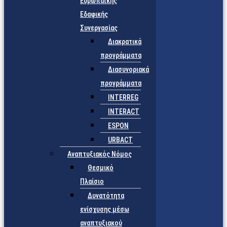
Ευρωπαϊκής
Εδαφικής
Συνεργασίας
Διακρατικά
προγράμματα
Διασυνοριακά
προγράμματα
INTERREG
INTERACT
ESPON
URBACT
Αναπτυξιακός Νόμος
Θεσμικό
Πλαίσιο
Δυνατότητα
ενίσχυσης μέσω
αναπτυξιακού