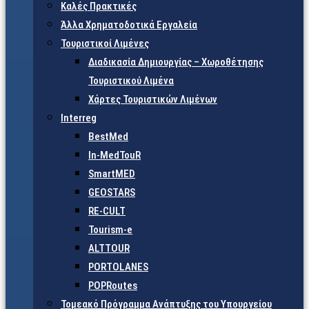
Καλές Πρακτικές
Άλλα Χρηματοδοτικά Εργαλεία
Τουριστικοί Λιμένες
Διαδικασία Δημιουργίας – Χωροθέτησης
Τουριστικού Λιμένα
Χάρτες Τουριστικών Λιμένων
Interreg
BestMed
In-MedTouR
SmartMED
GEOSTARS
RE-CULT
Tourism-e
ALTTOUR
PORTOLANES
POPRoutes
Τομεακό Πρόγραμμα Ανάπτυξης του Υπουργείου