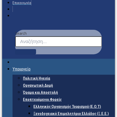
Επικοινωνία
Search
Υπουργείο
Πολιτική Ηγεσία
Οργανωτική Δομή
Όραμα και Αποστολή
Εποπτευόμενοι Φορείς
Eλληνικός Οργανισμός Τουρισμού (Ε.Ο.Τ)
Ξενοδοχειακό Επιμελητήριο Ελλάδος (Ξ.Ε.Ε.)