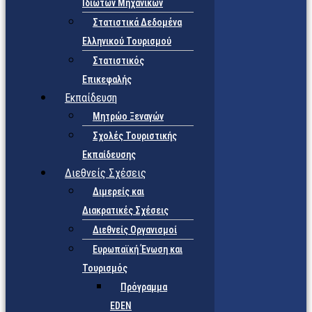
Ιδιωτών Μηχανικών
Στατιστικά Δεδομένα
Ελληνικού Τουρισμού
Στατιστικός
Επικεφαλής
Εκπαίδευση
Μητρώο Ξεναγών
Σχολές Τουριστικής
Εκπαίδευσης
Διεθνείς Σχέσεις
Διμερείς και
Διακρατικές Σχέσεις
Διεθνείς Οργανισμοί
Ευρωπαϊκή Ένωση και
Τουρισμός
Πρόγραμμα
EDEN