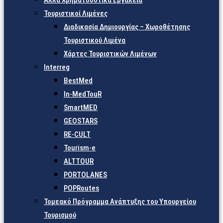
Άλλα Χρηματοδοτικά Εργαλεία
Τουριστικοί Λιμένες
Διαδικασία Δημιουργίας – Χωροθέτησης
Τουριστικού Λιμένα
Χάρτες Τουριστικών Λιμένων
Interreg
BestMed
In-MedTouR
SmartMED
GEOSTARS
RE-CULT
Tourism-e
ALTTOUR
PORTOLANES
POPRoutes
Τομεακό Πρόγραμμα Ανάπτυξης του Υπουργείου
Τουρισμού