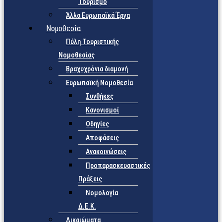
Τουρισμό
Άλλα Ευρωπαϊκά Έργα
Νομοθεσία
Πύλη Τουριστικής
Νομοθεσίας
Βραχυχρόνια διαμονή
Ευρωπαϊκή Νομοθεσία
Συνθήκες
Κανονισμοί
Οδηγίες
Αποφάσεις
Ανακοινώσεις
Προπαρασκευαστικές
Πράξεις
Νομολογία
Δ.Ε.Κ.
Δικαιώματα