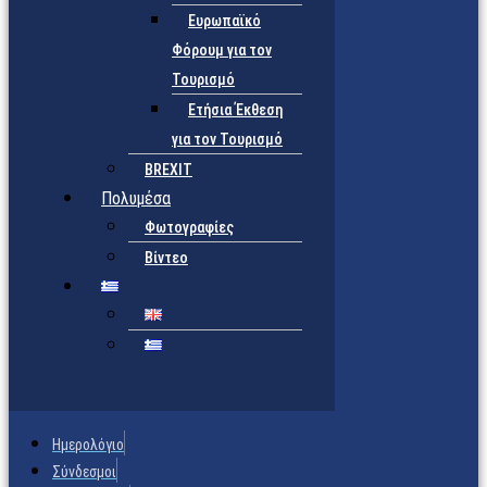
Ευρωπαϊκό
Φόρουμ για τον
Τουρισμό
Ετήσια Έκθεση
για τον Τουρισμό
BREXIT
Πολυμέσα
Φωτογραφίες
Βίντεο
Ημερολόγιο
Σύνδεσμοι