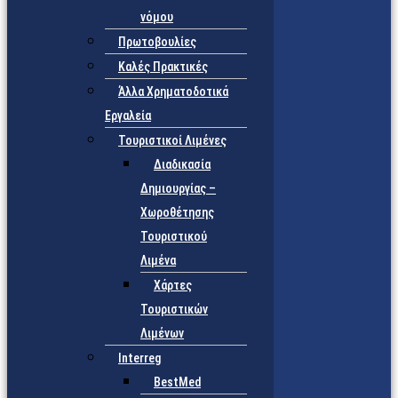
νόμου
Πρωτοβουλίες
Καλές Πρακτικές
Άλλα Χρηματοδοτικά
Εργαλεία
Τουριστικοί Λιμένες
Διαδικασία
Δημιουργίας –
Χωροθέτησης
Τουριστικού
Λιμένα
Χάρτες
Τουριστικών
Λιμένων
Interreg
BestMed