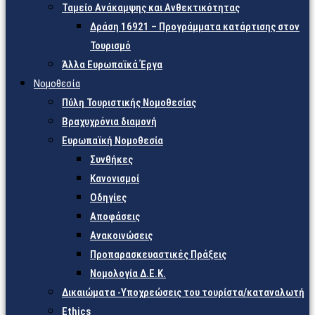
Ταμείο Ανάκαμψης και Ανθεκτικότητας
Δράση 16921 – Προγράμματα κατάρτισης στον
Τουρισμό
Άλλα Ευρωπαϊκά Έργα
Νομοθεσία
Πύλη Τουριστικής Νομοθεσίας
Βραχυχρόνια διαμονή
Ευρωπαϊκή Νομοθεσία
Συνθήκες
Κανονισμοί
Οδηγίες
Αποφάσεις
Ανακοινώσεις
Προπαρασκευαστικές Πράξεις
Νομολογία Δ.Ε.Κ.
Δικαιώματα -Υποχρεώσεις του τουρίστα/καταναλωτή
Ethics