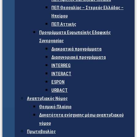
ΠΕΠ Θεσσαλίας – Στερεάς Ελλάδας –
Ηπείρου
ΠΕΠ Αττικής
Προγράμματα Ευρωπαϊκής Εδαφικής
Συνεργασίας
Διακρατικά προγράμματα
Διασυνοριακά προγράμματα
INTERREG
INTERACT
ESPON
URBACT
Αναπτυξιακός Νόμος
Θεσμικό Πλαίσιο
Δυνατότητα ενίσχυσης μέσω αναπτυξιακού
νόμου
Πρωτοβουλίες