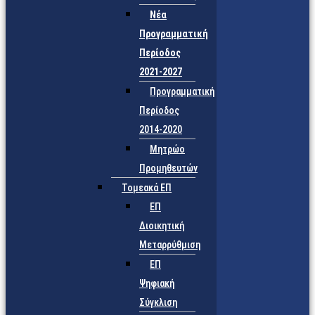
Νέα
Προγραμματική
Περίοδος
2021-2027
Προγραμματική
Περίοδος
2014-2020
Μητρώο
Προμηθευτών
Τομεακά ΕΠ
ΕΠ
Διοικητική
Μεταρρύθμιση
ΕΠ
Ψηφιακή
Σύγκλιση