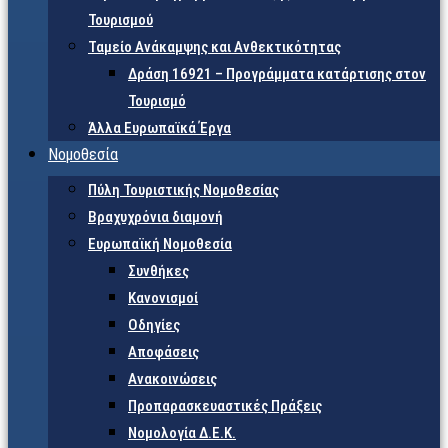
Τουρισμού
Ταμείο Ανάκαμψης και Ανθεκτικότητας
Δράση 16921 – Προγράμματα κατάρτισης στον
Τουρισμό
Άλλα Ευρωπαϊκά Έργα
Νομοθεσία
Πύλη Τουριστικής Νομοθεσίας
Βραχυχρόνια διαμονή
Ευρωπαϊκή Νομοθεσία
Συνθήκες
Κανονισμοί
Οδηγίες
Αποφάσεις
Ανακοινώσεις
Προπαρασκευαστικές Πράξεις
Νομολογία Δ.Ε.Κ.