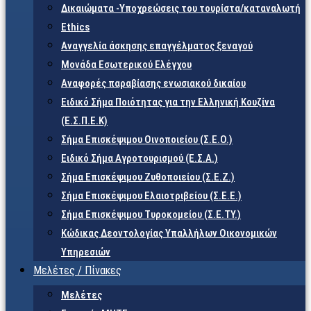
Δικαιώματα -Υποχρεώσεις του τουρίστα/καταναλωτή
Ethics
Αναγγελία άσκησης επαγγέλματος ξεναγού
Μονάδα Εσωτερικού Ελέγχου
Αναφορές παραβίασης ενωσιακού δικαίου
Ειδικό Σήμα Ποιότητας για την Ελληνική Κουζίνα
(Ε.Σ.Π.Ε.Κ)
Σήμα Επισκέψιμου Οινοποιείου (Σ.Ε.Ο.)
Ειδικό Σήμα Αγροτουρισμού (Ε.Σ.Α.)
Σήμα Επισκέψιμου Ζυθοποιείου (Σ.Ε.Ζ.)
Σήμα Επισκέψιμου Ελαιοτριβείου (Σ.Ε.Ε.)
Σήμα Επισκέψιμου Τυροκομείου (Σ.Ε.TY.)
Κώδικας Δεοντολογίας Υπαλλήλων Οικονομικών
Υπηρεσιών
Μελέτες / Πίνακες
Μελέτες