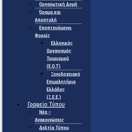
Οργανωτική Δομή
Όραμα και
Αποστολή
Εποπτευόμενοι
Φορείς
Eλληνικός
Οργανισμός
Τουρισμού
(Ε.Ο.Τ)
Ξενοδοχειακό
Επιμελητήριο
Ελλάδος
(Ξ.Ε.Ε.)
Γραφείο Τύπου
Νέα –
Ανακοινώσεις
Δελτία Τύπου