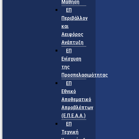
Μάθηση
ΕΠ
Περιβάλλον
και
Αειφόρος
Ανάπτυξη
ΕΠ
Ενίσχυση
της
Προσπελασιμότητας
ΕΠ
Εθνικό
Αποθεματικό
Απροβλέπτων
(Ε.Π.Ε.Α.Α.)
ΕΠ
Τεχνική