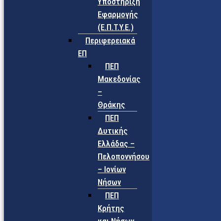
Υποστήριξη
Εφαρμογής
(Ε.Π.Τ.Υ.Ε.)
Περιφερειακά
ΕΠ
ΠΕΠ
Μακεδονίας
–
Θράκης
ΠΕΠ
Δυτικής
Ελλάδας –
Πελοποννήσου
– Ιονίων
Νήσων
ΠΕΠ
Κρήτης