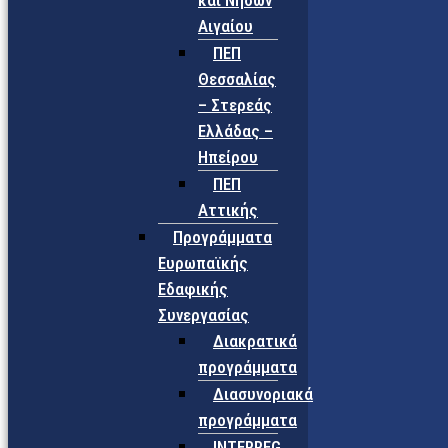
και Νήσων
Αιγαίου
ΠΕΠ
Θεσσαλίας
– Στερεάς
Ελλάδας –
Ηπείρου
ΠΕΠ
Αττικής
Προγράμματα
Ευρωπαϊκής
Εδαφικής
Συνεργασίας
Διακρατικά
προγράμματα
Διασυνοριακά
προγράμματα
INTERREG