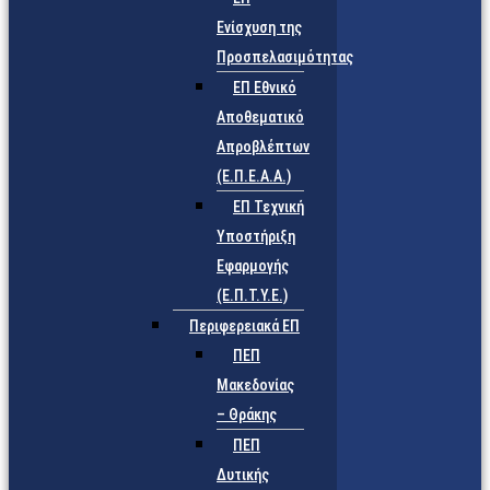
Ενίσχυση της
Προσπελασιμότητας
ΕΠ Εθνικό
Αποθεματικό
Απροβλέπτων
(Ε.Π.Ε.Α.Α.)
ΕΠ Τεχνική
Υποστήριξη
Εφαρμογής
(Ε.Π.Τ.Υ.Ε.)
Περιφερειακά ΕΠ
ΠΕΠ
Μακεδονίας
– Θράκης
ΠΕΠ
Δυτικής