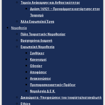
Ταμείο Ανάκαμψης και Ανθεκτικότητας
Δράση 16921 – Προγράμματα κατάρτισης στον
Τουρισμό
Άλλα Ευρωπαϊκά Έργα
Νομοθεσία
Πύλη Τουριστικής Νομοθεσίας
Βραχυχρόνια διαμονή
Ευρωπαϊκή Νομοθεσία
Συνθήκες
Κανονισμοί
Οδηγίες
Αποφάσεις
Ανακοινώσεις
Προπαρασκευαστικές Πράξεις
Νομολογία Δ.Ε.Κ.
Δικαιώματα -Υποχρεώσεις του τουρίστα/καταναλωτή
Ethics