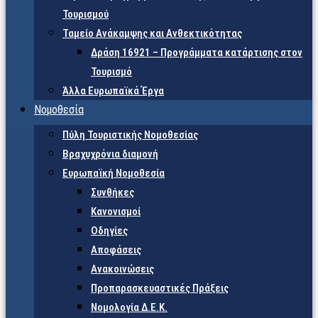
Τουρισμού
Ταμείο Ανάκαμψης και Ανθεκτικότητας
Δράση 16921 – Προγράμματα κατάρτισης στον
Τουρισμό
Άλλα Ευρωπαϊκά Έργα
Νομοθεσία
Πύλη Τουριστικής Νομοθεσίας
Βραχυχρόνια διαμονή
Ευρωπαϊκή Νομοθεσία
Συνθήκες
Κανονισμοί
Οδηγίες
Αποφάσεις
Ανακοινώσεις
Προπαρασκευαστικές Πράξεις
Νομολογία Δ.Ε.Κ.