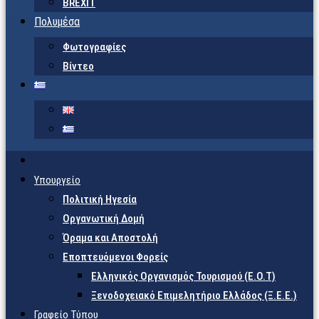
BREXIT
Πολυμέσα
Φωτογραφίες
Βίντεο
Υπουργείο
Πολιτική Ηγεσία
Οργανωτική Δομή
Όραμα και Αποστολή
Εποπτευόμενοι Φορείς
Eλληνικός Οργανισμός Τουρισμού (Ε.Ο.Τ)
Ξενοδοχειακό Επιμελητήριο Ελλάδος (Ξ.Ε.Ε.)
Γραφείο Τύπου