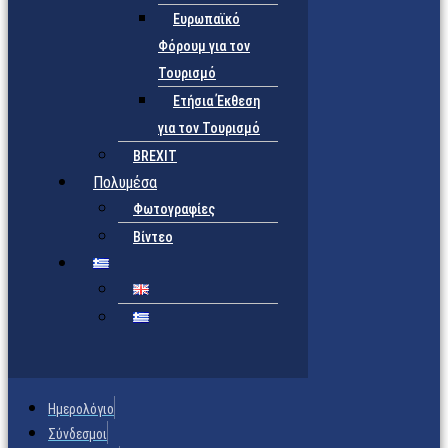
Ευρωπαϊκό
Φόρουμ για τον
Τουρισμό
Ετήσια Έκθεση
για τον Τουρισμό
BREXIT
Πολυμέσα
Φωτογραφίες
Βίντεο
Ημερολόγιο
Σύνδεσμοι