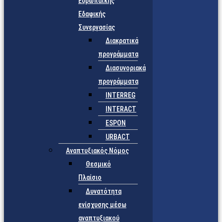
Ευρωπαϊκής
Εδαφικής
Συνεργασίας
Διακρατικά
προγράμματα
Διασυνοριακά
προγράμματα
INTERREG
INTERACT
ESPON
URBACT
Αναπτυξιακός Νόμος
Θεσμικό
Πλαίσιο
Δυνατότητα
ενίσχυσης μέσω
αναπτυξιακού