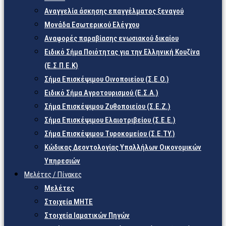
Αναγγελία άσκησης επαγγέλματος ξεναγού
Μονάδα Εσωτερικού Ελέγχου
Αναφορές παραβίασης ενωσιακού δικαίου
Ειδικό Σήμα Ποιότητας για την Ελληνική Κουζίνα
(Ε.Σ.Π.Ε.Κ)
Σήμα Επισκέψιμου Οινοποιείου (Σ.Ε.Ο.)
Ειδικό Σήμα Αγροτουρισμού (Ε.Σ.Α.)
Σήμα Επισκέψιμου Ζυθοποιείου (Σ.Ε.Ζ.)
Σήμα Επισκέψιμου Ελαιοτριβείου (Σ.Ε.Ε.)
Σήμα Επισκέψιμου Τυροκομείου (Σ.Ε.TY.)
Κώδικας Δεοντολογίας Υπαλλήλων Οικονομικών
Υπηρεσιών
Μελέτες / Πίνακες
Μελέτες
Στοιχεία ΜΗΤΕ
Στοιχεία Ιαματικών Πηγών