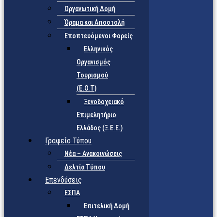
Οργανωτική Δομή
Όραμα και Αποστολή
Εποπτευόμενοι Φορείς
Eλληνικός
Οργανισμός
Τουρισμού
(Ε.Ο.Τ)
Ξενοδοχειακό
Επιμελητήριο
Ελλάδος (Ξ.Ε.Ε.)
Γραφείο Τύπου
Νέα – Ανακοινώσεις
Δελτία Τύπου
Επενδύσεις
ΕΣΠΑ
Επιτελική Δομή