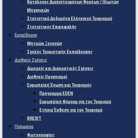
Κατάλογος Διαπιστευμένων Φορέων / Ιδιωτών
Μηχανικών
Στατιστικά Δεδομένα Ελληνικού Τουρισμού
Στατιστικός Επικεφαλής
Εκπαίδευση
Μητρώο Ξεναγών
Σχολές Τουριστικής Εκπαίδευσης
Διεθνείς Σχέσεις
Διμερείς και Διακρατικές Σχέσεις
Διεθνείς Οργανισμοί
Ευρωπαϊκή Ένωση και Τουρισμός
Πρόγραμμα EDEN
Ευρωπαϊκό Φόρουμ για τον Τουρισμό
Ετήσια Έκθεση για τον Τουρισμό
BREXIT
Πολυμέσα
Φωτογραφίες