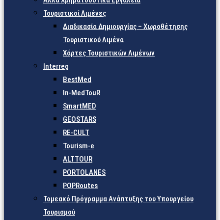
Άλλα Χρηματοδοτικά Εργαλεία
Τουριστικοί Λιμένες
Διαδικασία Δημιουργίας – Χωροθέτησης
Τουριστικού Λιμένα
Χάρτες Τουριστικών Λιμένων
Interreg
BestMed
In-MedTouR
SmartMED
GEOSTARS
RE-CULT
Tourism-e
ALTTOUR
PORTOLANES
POPRoutes
Τομεακό Πρόγραμμα Ανάπτυξης του Υπουργείου
Τουρισμού