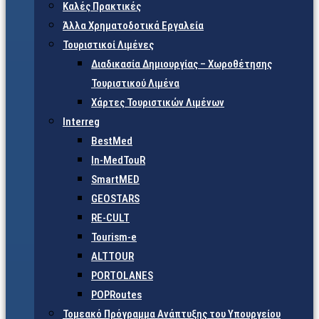
Καλές Πρακτικές
Άλλα Χρηματοδοτικά Εργαλεία
Τουριστικοί Λιμένες
Διαδικασία Δημιουργίας – Χωροθέτησης
Τουριστικού Λιμένα
Χάρτες Τουριστικών Λιμένων
Interreg
BestMed
In-MedTouR
SmartMED
GEOSTARS
RE-CULT
Tourism-e
ALTTOUR
PORTOLANES
POPRoutes
Τομεακό Πρόγραμμα Ανάπτυξης του Υπουργείου