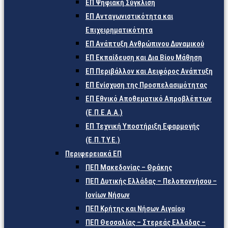
ΕΠ Ψηφιακή Σύγκλιση
ΕΠ Ανταγωνιστικότητα και
Επιχειρηματικότητα
ΕΠ Ανάπτυξη Ανθρώπινου Δυναμικού
ΕΠ Εκπαίδευση και Δια Βίου Μάθηση
ΕΠ Περιβάλλον και Αειφόρος Ανάπτυξη
ΕΠ Ενίσχυση της Προσπελασιμότητας
ΕΠ Εθνικό Αποθεματικό Απροβλέπτων
(Ε.Π.Ε.Α.Α.)
ΕΠ Τεχνική Υποστήριξη Εφαρμογής
(Ε.Π.Τ.Υ.Ε.)
Περιφερειακά ΕΠ
ΠΕΠ Μακεδονίας – Θράκης
ΠΕΠ Δυτικής Ελλάδας – Πελοποννήσου –
Ιονίων Νήσων
ΠΕΠ Κρήτης και Νήσων Αιγαίου
ΠΕΠ Θεσσαλίας – Στερεάς Ελλάδας –