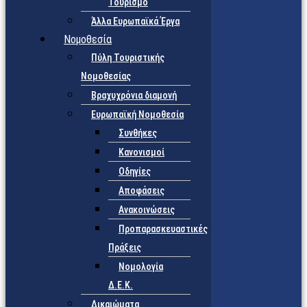
Τουρισμό
Άλλα Ευρωπαϊκά Έργα
Νομοθεσία
Πύλη Τουριστικής
Νομοθεσίας
Βραχυχρόνια διαμονή
Ευρωπαϊκή Νομοθεσία
Συνθήκες
Κανονισμοί
Οδηγίες
Αποφάσεις
Ανακοινώσεις
Προπαρασκευαστικές
Πράξεις
Νομολογία
Δ.Ε.Κ.
Δικαιώματα