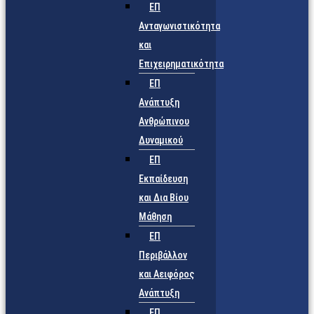
ΕΠ
Ανταγωνιστικότητα
και
Επιχειρηματικότητα
ΕΠ
Ανάπτυξη
Ανθρώπινου
Δυναμικού
ΕΠ
Εκπαίδευση
και Δια Βίου
Μάθηση
ΕΠ
Περιβάλλον
και Αειφόρος
Ανάπτυξη
ΕΠ