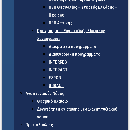
ΠΕΠ Θεσσαλίας – Στερεάς Ελλάδας –
Ηπείρου
ΠΕΠ Αττικής
Προγράμματα Ευρωπαϊκής Εδαφικής
Συνεργασίας
Διακρατικά προγράμματα
Διασυνοριακά προγράμματα
INTERREG
INTERACT
ESPON
URBACT
Αναπτυξιακός Νόμος
Θεσμικό Πλαίσιο
Δυνατότητα ενίσχυσης μέσω αναπτυξιακού
νόμου
Πρωτοβουλίες