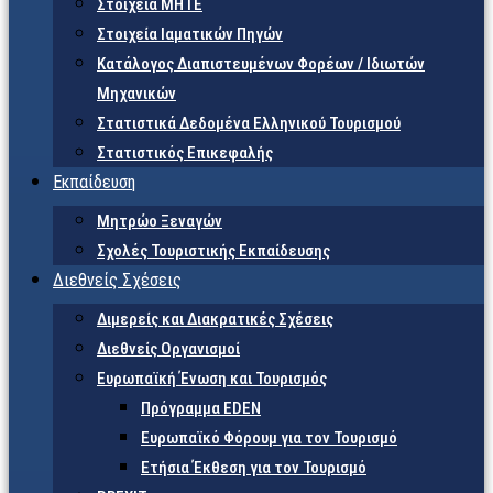
Στοιχεία ΜΗΤΕ
Στοιχεία Ιαματικών Πηγών
Κατάλογος Διαπιστευμένων Φορέων / Ιδιωτών
Μηχανικών
Στατιστικά Δεδομένα Ελληνικού Τουρισμού
Στατιστικός Επικεφαλής
Εκπαίδευση
Μητρώο Ξεναγών
Σχολές Τουριστικής Εκπαίδευσης
Διεθνείς Σχέσεις
Διμερείς και Διακρατικές Σχέσεις
Διεθνείς Οργανισμοί
Ευρωπαϊκή Ένωση και Τουρισμός
Πρόγραμμα EDEN
Ευρωπαϊκό Φόρουμ για τον Τουρισμό
Ετήσια Έκθεση για τον Τουρισμό