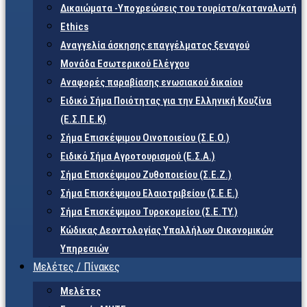
Δικαιώματα -Υποχρεώσεις του τουρίστα/καταναλωτή
Ethics
Αναγγελία άσκησης επαγγέλματος ξεναγού
Μονάδα Εσωτερικού Ελέγχου
Αναφορές παραβίασης ενωσιακού δικαίου
Ειδικό Σήμα Ποιότητας για την Ελληνική Κουζίνα
(Ε.Σ.Π.Ε.Κ)
Σήμα Επισκέψιμου Οινοποιείου (Σ.Ε.Ο.)
Ειδικό Σήμα Αγροτουρισμού (Ε.Σ.Α.)
Σήμα Επισκέψιμου Ζυθοποιείου (Σ.Ε.Ζ.)
Σήμα Επισκέψιμου Ελαιοτριβείου (Σ.Ε.Ε.)
Σήμα Επισκέψιμου Τυροκομείου (Σ.Ε.TY.)
Κώδικας Δεοντολογίας Υπαλλήλων Οικονομικών
Υπηρεσιών
Μελέτες / Πίνακες
Μελέτες