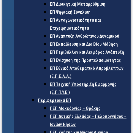
ΕΠ Διοικητική Μεταρρύθμιση
ΕΠ Ψηφιακή Σύγκλιση
ΕΠ Ανταγωνιστικότητα και
Επιχειρηματικότητα
ΕΠ Ανάπτυξη Ανθρώπινου Δυναμικού
ΕΠ Εκπαίδευση και Δια Βίου Μάθηση
ΕΠ Περιβάλλον και Αειφόρος Ανάπτυξη
ΕΠ Ενίσχυση της Προσπελασιμότητας
ΕΠ Εθνικό Αποθεματικό Απροβλέπτων
(Ε.Π.Ε.Α.Α.)
ΕΠ Τεχνική Υποστήριξη Εφαρμογής
(Ε.Π.Τ.Υ.Ε.)
Περιφερειακά ΕΠ
ΠΕΠ Μακεδονίας – Θράκης
ΠΕΠ Δυτικής Ελλάδας – Πελοποννήσου –
Ιονίων Νήσων
ΠΕΠ Κρήτης και Νήσων Αιγαίου