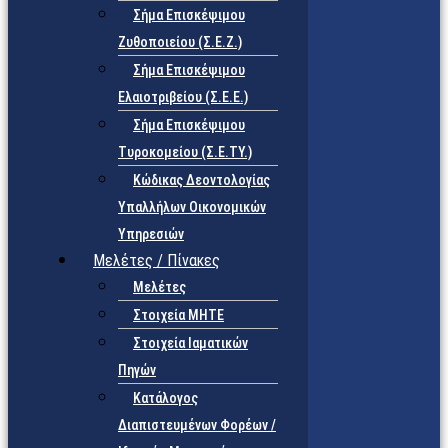
Σήμα Επισκέψιμου
Ζυθοποιείου (Σ.Ε.Ζ.)
Σήμα Επισκέψιμου
Ελαιοτριβείου (Σ.Ε.Ε.)
Σήμα Επισκέψιμου
Τυροκομείου (Σ.Ε.TY.)
Κώδικας Δεοντολογίας
Υπαλλήλων Οικονομικών
Υπηρεσιών
Μελέτες / Πίνακες
Μελέτες
Στοιχεία ΜΗΤΕ
Στοιχεία Ιαματικών
Πηγών
Κατάλογος
Διαπιστευμένων Φορέων /