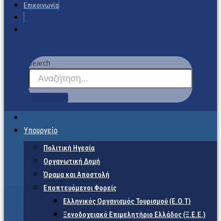
Επικοινωνία
Search
Υπουργείο
Πολιτική Ηγεσία
Οργανωτική Δομή
Όραμα και Αποστολή
Εποπτευόμενοι Φορείς
Eλληνικός Οργανισμός Τουρισμού (Ε.Ο.Τ)
Ξενοδοχειακό Επιμελητήριο Ελλάδος (Ξ.Ε.Ε.)