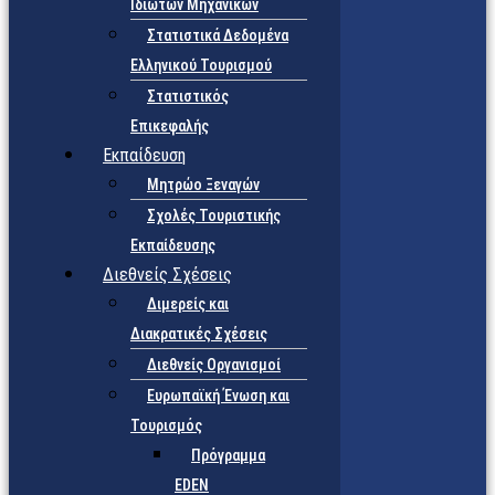
Ιδιωτών Μηχανικών
Στατιστικά Δεδομένα
Ελληνικού Τουρισμού
Στατιστικός
Επικεφαλής
Εκπαίδευση
Μητρώο Ξεναγών
Σχολές Τουριστικής
Εκπαίδευσης
Διεθνείς Σχέσεις
Διμερείς και
Διακρατικές Σχέσεις
Διεθνείς Οργανισμοί
Ευρωπαϊκή Ένωση και
Τουρισμός
Πρόγραμμα
EDEN