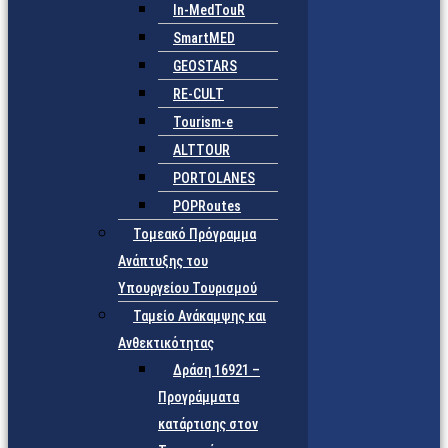
In-MedTouR
SmartMED
GEOSTARS
RE-CULT
Tourism-e
ALTTOUR
PORTOLANES
POPRoutes
Τομεακό Πρόγραμμα
Ανάπτυξης του
Υπουργείου Τουρισμού
Ταμείο Ανάκαμψης και
Ανθεκτικότητας
Δράση 16921 –
Προγράμματα
κατάρτισης στον