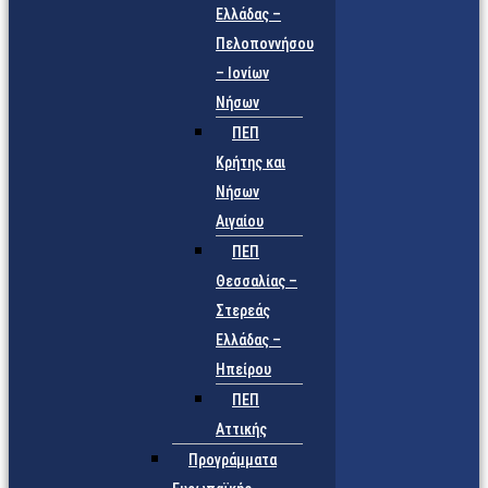
Ελλάδας –
Πελοποννήσου
– Ιονίων
Νήσων
ΠΕΠ
Κρήτης και
Νήσων
Αιγαίου
ΠΕΠ
Θεσσαλίας –
Στερεάς
Ελλάδας –
Ηπείρου
ΠΕΠ
Αττικής
Προγράμματα