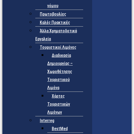
νόμου
Πρωτοβουλίες
Καλές Πρακτικές
Άλλα Χρηματοδοτικά
Εργαλεία
Τουριστικοί Λιμένες
Διαδικασία
Δημιουργίας –
Χωροθέτησης
Τουριστικού
Λιμένα
Χάρτες
Τουριστικών
Λιμένων
Interreg
BestMed