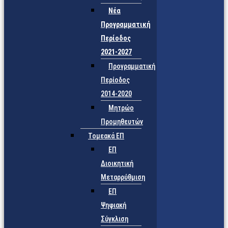
Νέα
Προγραμματική
Περίοδος
2021-2027
Προγραμματική
Περίοδος
2014-2020
Μητρώο
Προμηθευτών
Τομεακά ΕΠ
ΕΠ
Διοικητική
Μεταρρύθμιση
ΕΠ
Ψηφιακή
Σύγκλιση