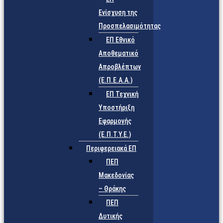
Ενίσχυση της
Προσπελασιμότητας
ΕΠ Εθνικό
Αποθεματικό
Απροβλέπτων
(Ε.Π.Ε.Α.Α.)
ΕΠ Τεχνική
Υποστήριξη
Εφαρμογής
(Ε.Π.Τ.Υ.Ε.)
Περιφερειακά ΕΠ
ΠΕΠ
Μακεδονίας
– Θράκης
ΠΕΠ
Δυτικής