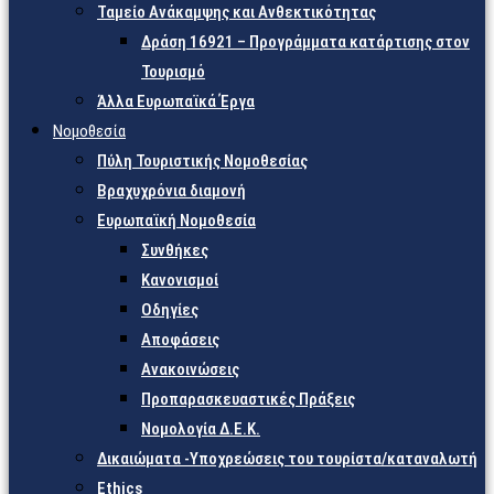
Ταμείο Ανάκαμψης και Ανθεκτικότητας
Δράση 16921 – Προγράμματα κατάρτισης στον
Τουρισμό
Άλλα Ευρωπαϊκά Έργα
Νομοθεσία
Πύλη Τουριστικής Νομοθεσίας
Βραχυχρόνια διαμονή
Ευρωπαϊκή Νομοθεσία
Συνθήκες
Κανονισμοί
Οδηγίες
Αποφάσεις
Ανακοινώσεις
Προπαρασκευαστικές Πράξεις
Νομολογία Δ.Ε.Κ.
Δικαιώματα -Υποχρεώσεις του τουρίστα/καταναλωτή
Ethics