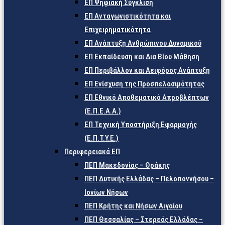
ΕΠ Ψηφιακή Σύγκλιση
ΕΠ Ανταγωνιστικότητα και
Επιχειρηματικότητα
ΕΠ Ανάπτυξη Ανθρώπινου Δυναμικού
ΕΠ Εκπαίδευση και Δια Βίου Μάθηση
ΕΠ Περιβάλλον και Αειφόρος Ανάπτυξη
ΕΠ Ενίσχυση της Προσπελασιμότητας
ΕΠ Εθνικό Αποθεματικό Απροβλέπτων
(Ε.Π.Ε.Α.Α.)
ΕΠ Τεχνική Υποστήριξη Εφαρμογής
(Ε.Π.Τ.Υ.Ε.)
Περιφερειακά ΕΠ
ΠΕΠ Μακεδονίας – Θράκης
ΠΕΠ Δυτικής Ελλάδας – Πελοποννήσου –
Ιονίων Νήσων
ΠΕΠ Κρήτης και Νήσων Αιγαίου
ΠΕΠ Θεσσαλίας – Στερεάς Ελλάδας –