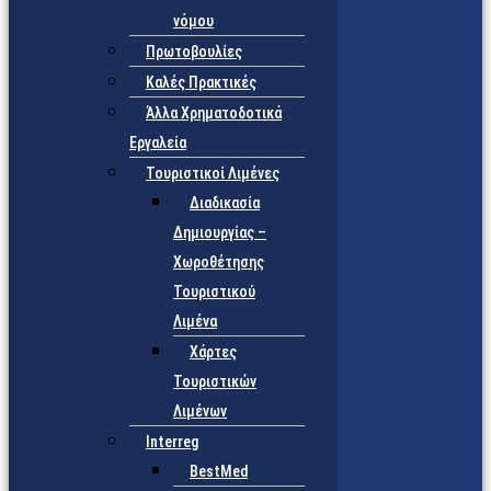
νόμου
Πρωτοβουλίες
Καλές Πρακτικές
Άλλα Χρηματοδοτικά
Εργαλεία
Τουριστικοί Λιμένες
Διαδικασία
Δημιουργίας –
Χωροθέτησης
Τουριστικού
Λιμένα
Χάρτες
Τουριστικών
Λιμένων
Interreg
BestMed