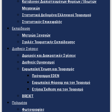
Κατάλογος Διαπιστευμένων Φορέων / Ιδιωτών
Μηχανικών
Στατιστικά Δεδομένα Ελληνικού Τουρισμού
Στατιστικός Επικεφαλής
Εκπαίδευση
Μητρώο Ξεναγών
Σχολές Τουριστικής Εκπαίδευσης
Διεθνείς Σχέσεις
Διμερείς και Διακρατικές Σχέσεις
Διεθνείς Οργανισμοί
Ευρωπαϊκή Ένωση και Τουρισμός
Πρόγραμμα EDEN
Ευρωπαϊκό Φόρουμ για τον Τουρισμό
Ετήσια Έκθεση για τον Τουρισμό
BREXIT
Πολυμέσα
Φωτογραφίες