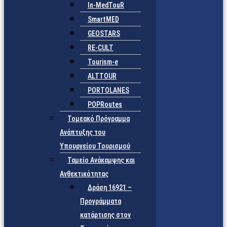
In-MedTouR
SmartMED
GEOSTARS
RE-CULT
Tourism-e
ALTTOUR
PORTOLANES
POPRoutes
Τομεακό Πρόγραμμα
Ανάπτυξης του
Υπουργείου Τουρισμού
Ταμείο Ανάκαμψης και
Ανθεκτικότητας
Δράση 16921 –
Προγράμματα
κατάρτισης στον