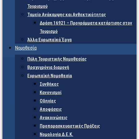
Τουρισμού
Ταμείο Ανάκαμψης και Ανθεκτικότητας
Δράση 16921 – Προγράμματα κατάρτισης στον
Τουρισμό
Άλλα Ευρωπαϊκά Έργα
Νομοθεσία
Πύλη Τουριστικής Νομοθεσίας
Βραχυχρόνια διαμονή
Ευρωπαϊκή Νομοθεσία
Συνθήκες
Κανονισμοί
Οδηγίες
Αποφάσεις
Ανακοινώσεις
Προπαρασκευαστικές Πράξεις
Νομολογία Δ.Ε.Κ.