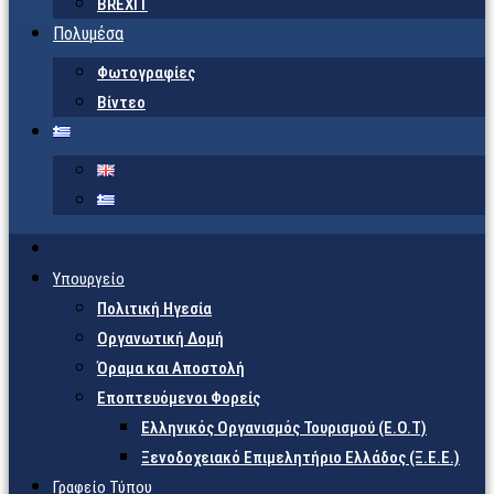
BREXIT
Πολυμέσα
Φωτογραφίες
Βίντεο
Υπουργείο
Πολιτική Ηγεσία
Οργανωτική Δομή
Όραμα και Αποστολή
Εποπτευόμενοι Φορείς
Eλληνικός Οργανισμός Τουρισμού (Ε.Ο.Τ)
Ξενοδοχειακό Επιμελητήριο Ελλάδος (Ξ.Ε.Ε.)
Γραφείο Τύπου