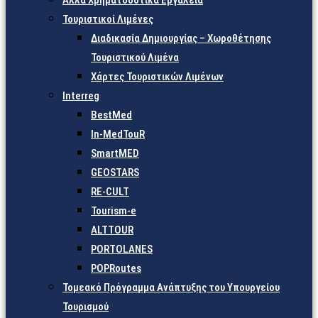
Άλλα Χρηματοδοτικά Εργαλεία
Τουριστικοί Λιμένες
Διαδικασία Δημιουργίας – Χωροθέτησης
Τουριστικού Λιμένα
Χάρτες Τουριστικών Λιμένων
Interreg
BestMed
In-MedTouR
SmartMED
GEOSTARS
RE-CULT
Tourism-e
ALTTOUR
PORTOLANES
POPRoutes
Τομεακό Πρόγραμμα Ανάπτυξης του Υπουργείου
Τουρισμού