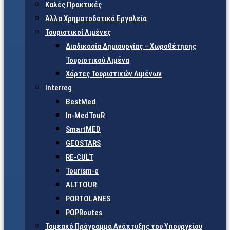
Καλές Πρακτικές
Άλλα Χρηματοδοτικά Εργαλεία
Τουριστικοί Λιμένες
Διαδικασία Δημιουργίας – Χωροθέτησης
Τουριστικού Λιμένα
Χάρτες Τουριστικών Λιμένων
Interreg
BestMed
In-MedTouR
SmartMED
GEOSTARS
RE-CULT
Tourism-e
ALTTOUR
PORTOLANES
POPRoutes
Τομεακό Πρόγραμμα Ανάπτυξης του Υπουργείου