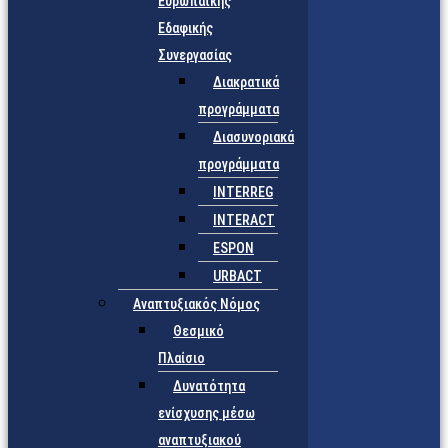
Ευρωπαϊκής
Εδαφικής
Συνεργασίας
Διακρατικά
προγράμματα
Διασυνοριακά
προγράμματα
INTERREG
INTERACT
ESPON
URBACT
Αναπτυξιακός Νόμος
Θεσμικό
Πλαίσιο
Δυνατότητα
ενίσχυσης μέσω
αναπτυξιακού