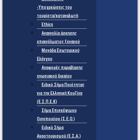
-Υποχρεώσεις του
τουρίστα/καταναλωτή
Ethics
Αναγγελία άσκησης
επαγγέλματος ξεναγού
Μονάδα Εσωτερικού
Ελέγχου
Αναφορές παραβίασης
ενωσιακού δικαίου
Ειδικό Σήμα Ποιότητας
για την Ελληνική Κουζίνα
(Ε.Σ.Π.Ε.Κ)
Σήμα Επισκέψιμου
Οινοποιείου (Σ.Ε.Ο.)
Ειδικό Σήμα
Αγροτουρισμού (Ε.Σ.Α.)