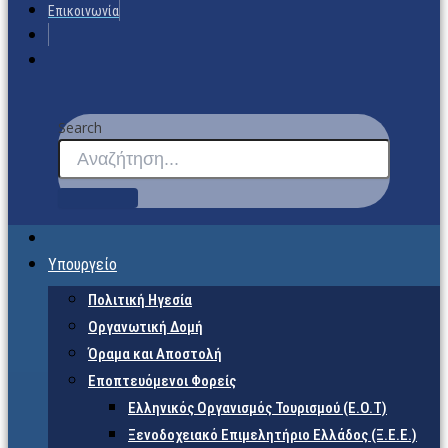
Επικοινωνία
Search
Υπουργείο
Πολιτική Ηγεσία
Οργανωτική Δομή
Όραμα και Αποστολή
Εποπτευόμενοι Φορείς
Eλληνικός Οργανισμός Τουρισμού (Ε.Ο.Τ)
Ξενοδοχειακό Επιμελητήριο Ελλάδος (Ξ.Ε.Ε.)