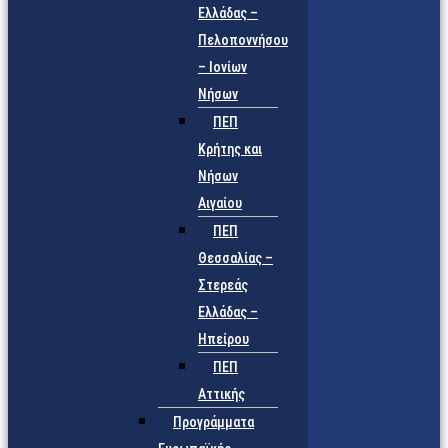
Ελλάδας –
Πελοποννήσου
– Ιονίων
Νήσων
ΠΕΠ
Κρήτης και
Νήσων
Αιγαίου
ΠΕΠ
Θεσσαλίας –
Στερεάς
Ελλάδας –
Ηπείρου
ΠΕΠ
Αττικής
Προγράμματα