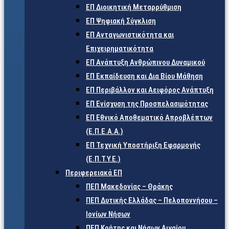
ΕΠ Διοικητική Μεταρρύθμιση
ΕΠ Ψηφιακή Σύγκλιση
ΕΠ Ανταγωνιστικότητα και
Επιχειρηματικότητα
ΕΠ Ανάπτυξη Ανθρώπινου Δυναμικού
ΕΠ Εκπαίδευση και Δια Βίου Μάθηση
ΕΠ Περιβάλλον και Αειφόρος Ανάπτυξη
ΕΠ Ενίσχυση της Προσπελασιμότητας
ΕΠ Εθνικό Αποθεματικό Απροβλέπτων
(Ε.Π.Ε.Α.Α.)
ΕΠ Τεχνική Υποστήριξη Εφαρμογής
(Ε.Π.Τ.Υ.Ε.)
Περιφερειακά ΕΠ
ΠΕΠ Μακεδονίας – Θράκης
ΠΕΠ Δυτικής Ελλάδας – Πελοποννήσου –
Ιονίων Νήσων
ΠΕΠ Κρήτης και Νήσων Αιγαίου