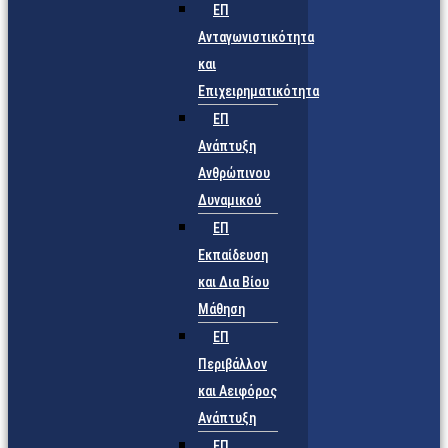
ΕΠ
Ανταγωνιστικότητα
και
Επιχειρηματικότητα
ΕΠ
Ανάπτυξη
Ανθρώπινου
Δυναμικού
ΕΠ
Εκπαίδευση
και Δια Βίου
Μάθηση
ΕΠ
Περιβάλλον
και Αειφόρος
Ανάπτυξη
ΕΠ