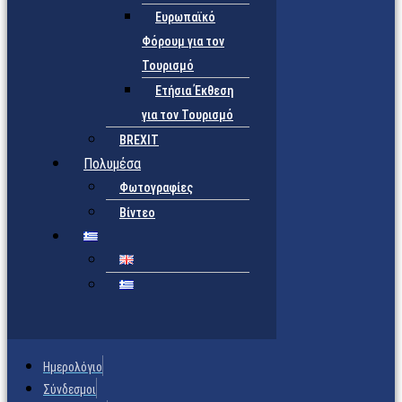
Ευρωπαϊκό
Φόρουμ για τον
Τουρισμό
Ετήσια Έκθεση
για τον Τουρισμό
BREXIT
Πολυμέσα
Φωτογραφίες
Βίντεο
Ημερολόγιο
Σύνδεσμοι