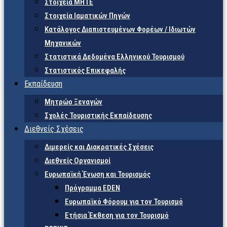
Στοιχεία ΜΗΤΕ
Στοιχεία Ιαματικών Πηγών
Κατάλογος Διαπιστευμένων Φορέων / Ιδιωτών
Μηχανικών
Στατιστικά Δεδομένα Ελληνικού Τουρισμού
Στατιστικός Επικεφαλής
Εκπαίδευση
Μητρώο Ξεναγών
Σχολές Τουριστικής Εκπαίδευσης
Διεθνείς Σχέσεις
Διμερείς και Διακρατικές Σχέσεις
Διεθνείς Οργανισμοί
Ευρωπαϊκή Ένωση και Τουρισμός
Πρόγραμμα EDEN
Ευρωπαϊκό Φόρουμ για τον Τουρισμό
Ετήσια Έκθεση για τον Τουρισμό