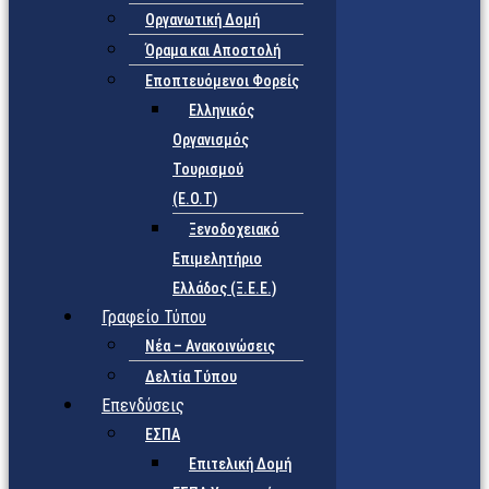
Οργανωτική Δομή
Όραμα και Αποστολή
Εποπτευόμενοι Φορείς
Eλληνικός
Οργανισμός
Τουρισμού
(Ε.Ο.Τ)
Ξενοδοχειακό
Επιμελητήριο
Ελλάδος (Ξ.Ε.Ε.)
Γραφείο Τύπου
Νέα – Ανακοινώσεις
Δελτία Τύπου
Επενδύσεις
ΕΣΠΑ
Επιτελική Δομή