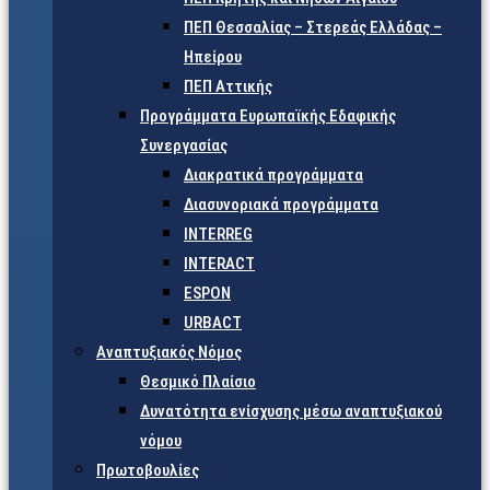
ΠΕΠ Θεσσαλίας – Στερεάς Ελλάδας –
Ηπείρου
ΠΕΠ Αττικής
Προγράμματα Ευρωπαϊκής Εδαφικής
Συνεργασίας
Διακρατικά προγράμματα
Διασυνοριακά προγράμματα
INTERREG
INTERACT
ESPON
URBACT
Αναπτυξιακός Νόμος
Θεσμικό Πλαίσιο
Δυνατότητα ενίσχυσης μέσω αναπτυξιακού
νόμου
Πρωτοβουλίες