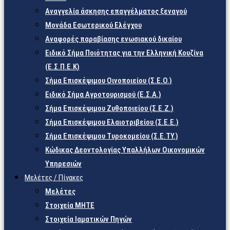
Αναγγελία άσκησης επαγγέλματος ξεναγού
Μονάδα Εσωτερικού Ελέγχου
Αναφορές παραβίασης ενωσιακού δικαίου
Ειδικό Σήμα Ποιότητας για την Ελληνική Κουζίνα
(Ε.Σ.Π.Ε.Κ)
Σήμα Επισκέψιμου Οινοποιείου (Σ.Ε.Ο.)
Ειδικό Σήμα Αγροτουρισμού (Ε.Σ.Α.)
Σήμα Επισκέψιμου Ζυθοποιείου (Σ.Ε.Ζ.)
Σήμα Επισκέψιμου Ελαιοτριβείου (Σ.Ε.Ε.)
Σήμα Επισκέψιμου Τυροκομείου (Σ.Ε.TY.)
Κώδικας Δεοντολογίας Υπαλλήλων Οικονομικών
Υπηρεσιών
Μελέτες / Πίνακες
Μελέτες
Στοιχεία ΜΗΤΕ
Στοιχεία Ιαματικών Πηγών