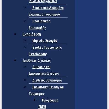
Ιδιωτών Μηχανικών
Στατιστικά Δεδομένα
Ελληνικού Τουρισμού
Στατιστικός
Επικεφαλής
Εκπαίδευση
Μητρώο Ξεναγών
Σχολές Τουριστικής
Εκπαίδευσης
Διεθνείς Σχέσεις
Διμερείς και
Διακρατικές Σχέσεις
Διεθνείς Οργανισμοί
Ευρωπαϊκή Ένωση και
Τουρισμός
Πρόγραμμα
EDEN