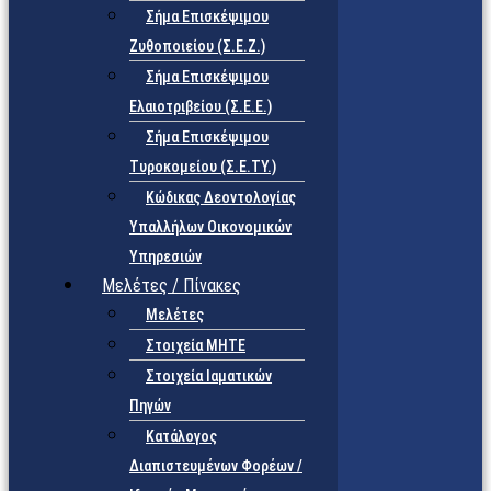
Σήμα Επισκέψιμου
Ζυθοποιείου (Σ.Ε.Ζ.)
Σήμα Επισκέψιμου
Ελαιοτριβείου (Σ.Ε.Ε.)
Σήμα Επισκέψιμου
Τυροκομείου (Σ.Ε.TY.)
Κώδικας Δεοντολογίας
Υπαλλήλων Οικονομικών
Υπηρεσιών
Μελέτες / Πίνακες
Μελέτες
Στοιχεία ΜΗΤΕ
Στοιχεία Ιαματικών
Πηγών
Κατάλογος
Διαπιστευμένων Φορέων /