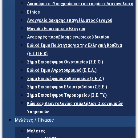
Δικαιώματα -Υποχρεώσεις του τουρίστα/καταναλωτή
Ethics
Αναγγελία άσκησης επαγγέλματος ξεναγού
Μονάδα Εσωτερικού Ελέγχου
Αναφορές παραβίασης ενωσιακού δικαίου
Ειδικό Σήμα Ποιότητας για την Ελληνική Κουζίνα
(Ε.Σ.Π.Ε.Κ)
Σήμα Επισκέψιμου Οινοποιείου (Σ.Ε.Ο.)
Ειδικό Σήμα Αγροτουρισμού (Ε.Σ.Α.)
Σήμα Επισκέψιμου Ζυθοποιείου (Σ.Ε.Ζ.)
Σήμα Επισκέψιμου Ελαιοτριβείου (Σ.Ε.Ε.)
Σήμα Επισκέψιμου Τυροκομείου (Σ.Ε.TY.)
Κώδικας Δεοντολογίας Υπαλλήλων Οικονομικών
Υπηρεσιών
Μελέτες / Πίνακες
Μελέτες