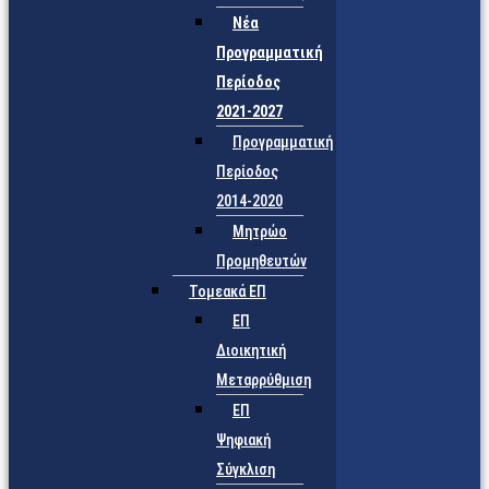
Νέα
Προγραμματική
Περίοδος
2021-2027
Προγραμματική
Περίοδος
2014-2020
Μητρώο
Προμηθευτών
Τομεακά ΕΠ
ΕΠ
Διοικητική
Μεταρρύθμιση
ΕΠ
Ψηφιακή
Σύγκλιση