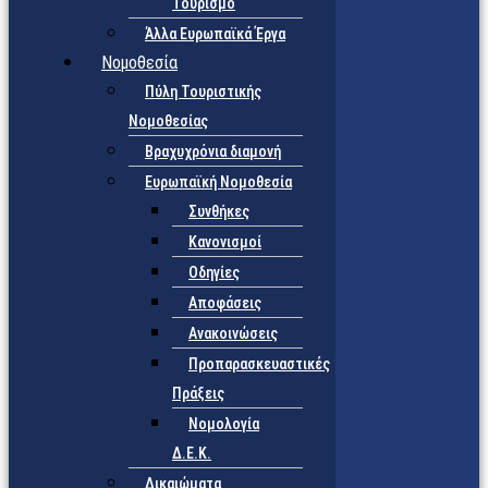
Τουρισμό
Άλλα Ευρωπαϊκά Έργα
Νομοθεσία
Πύλη Τουριστικής
Νομοθεσίας
Βραχυχρόνια διαμονή
Ευρωπαϊκή Νομοθεσία
Συνθήκες
Κανονισμοί
Οδηγίες
Αποφάσεις
Ανακοινώσεις
Προπαρασκευαστικές
Πράξεις
Νομολογία
Δ.Ε.Κ.
Δικαιώματα