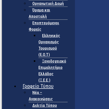
Οργανωτική Δομή
Όραμα και
Αποστολή
Εποπτευόμενοι
Φορείς
Eλληνικός
Οργανισμός
Τουρισμού
(Ε.Ο.Τ)
Ξενοδοχειακό
Επιμελητήριο
Ελλάδος
(Ξ.Ε.Ε.)
Γραφείο Τύπου
Νέα –
Ανακοινώσεις
Δελτία Τύπου