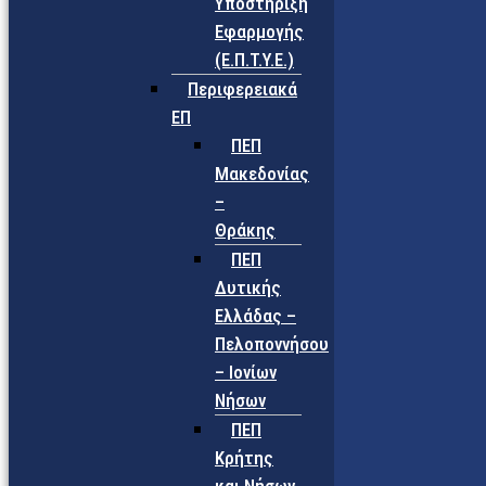
Υποστήριξη
Εφαρμογής
(Ε.Π.Τ.Υ.Ε.)
Περιφερειακά
ΕΠ
ΠΕΠ
Μακεδονίας
–
Θράκης
ΠΕΠ
Δυτικής
Ελλάδας –
Πελοποννήσου
– Ιονίων
Νήσων
ΠΕΠ
Κρήτης