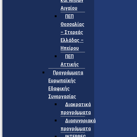
και Νήσων
Αιγαίου
ΠΕΠ
Θεσσαλίας
– Στερεάς
Ελλάδας –
Ηπείρου
ΠΕΠ
Αττικής
Προγράμματα
Ευρωπαϊκής
Εδαφικής
Συνεργασίας
Διακρατικά
προγράμματα
Διασυνοριακά
προγράμματα
INTERREG