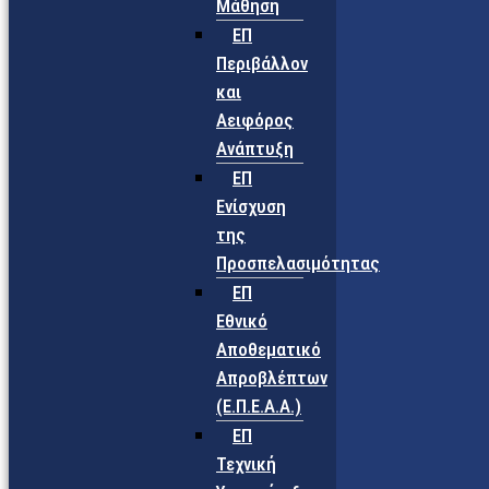
Μάθηση
ΕΠ
Περιβάλλον
και
Αειφόρος
Ανάπτυξη
ΕΠ
Ενίσχυση
της
Προσπελασιμότητας
ΕΠ
Εθνικό
Αποθεματικό
Απροβλέπτων
(Ε.Π.Ε.Α.Α.)
ΕΠ
Τεχνική