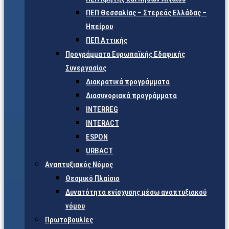
ΠΕΠ Θεσσαλίας – Στερεάς Ελλάδας –
Ηπείρου
ΠΕΠ Αττικής
Προγράμματα Ευρωπαϊκής Εδαφικής
Συνεργασίας
Διακρατικά προγράμματα
Διασυνοριακά προγράμματα
INTERREG
INTERACT
ESPON
URBACT
Αναπτυξιακός Νόμος
Θεσμικό Πλαίσιο
Δυνατότητα ενίσχυσης μέσω αναπτυξιακού
νόμου
Πρωτοβουλίες