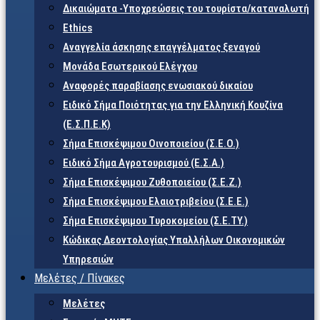
Δικαιώματα -Υποχρεώσεις του τουρίστα/καταναλωτή
Ethics
Αναγγελία άσκησης επαγγέλματος ξεναγού
Μονάδα Εσωτερικού Ελέγχου
Αναφορές παραβίασης ενωσιακού δικαίου
Ειδικό Σήμα Ποιότητας για την Ελληνική Κουζίνα
(Ε.Σ.Π.Ε.Κ)
Σήμα Επισκέψιμου Οινοποιείου (Σ.Ε.Ο.)
Ειδικό Σήμα Αγροτουρισμού (Ε.Σ.Α.)
Σήμα Επισκέψιμου Ζυθοποιείου (Σ.Ε.Ζ.)
Σήμα Επισκέψιμου Ελαιοτριβείου (Σ.Ε.Ε.)
Σήμα Επισκέψιμου Τυροκομείου (Σ.Ε.TY.)
Κώδικας Δεοντολογίας Υπαλλήλων Οικονομικών
Υπηρεσιών
Μελέτες / Πίνακες
Μελέτες