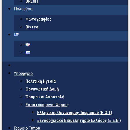
BREXIT
Πολυμέσα
Φωτογραφίες
Βίντεο
Υπουργείο
Πολιτική Ηγεσία
Οργανωτική Δομή
Όραμα και Αποστολή
Εποπτευόμενοι Φορείς
Eλληνικός Οργανισμός Τουρισμού (Ε.Ο.Τ)
Ξενοδοχειακό Επιμελητήριο Ελλάδος (Ξ.Ε.Ε.)
Γραφείο Τύπου