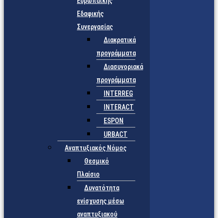
Ευρωπαϊκής
Εδαφικής
Συνεργασίας
Διακρατικά
προγράμματα
Διασυνοριακά
προγράμματα
INTERREG
INTERACT
ESPON
URBACT
Αναπτυξιακός Νόμος
Θεσμικό
Πλαίσιο
Δυνατότητα
ενίσχυσης μέσω
αναπτυξιακού