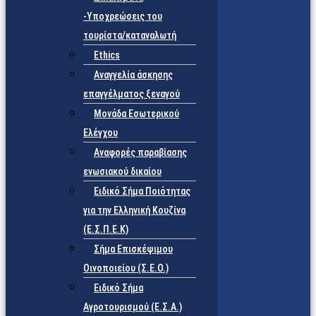
-Υποχρεώσεις του
τουρίστα/καταναλωτή
Ethics
Αναγγελία άσκησης
επαγγέλματος ξεναγού
Μονάδα Εσωτερικού
Ελέγχου
Αναφορές παραβίασης
ενωσιακού δικαίου
Ειδικό Σήμα Ποιότητας
για την Ελληνική Κουζίνα
(Ε.Σ.Π.Ε.Κ)
Σήμα Επισκέψιμου
Οινοποιείου (Σ.Ε.Ο.)
Ειδικό Σήμα
Αγροτουρισμού (Ε.Σ.Α.)