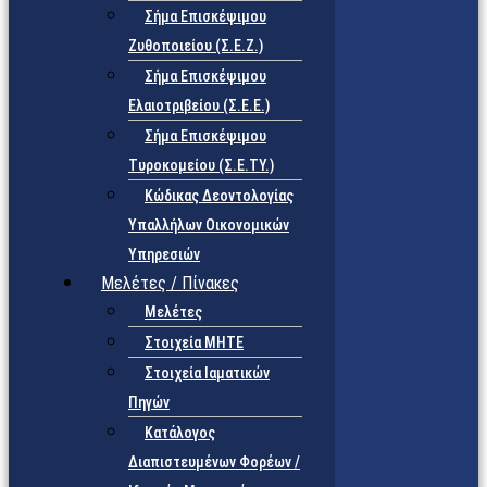
Σήμα Επισκέψιμου
Ζυθοποιείου (Σ.Ε.Ζ.)
Σήμα Επισκέψιμου
Ελαιοτριβείου (Σ.Ε.Ε.)
Σήμα Επισκέψιμου
Τυροκομείου (Σ.Ε.TY.)
Κώδικας Δεοντολογίας
Υπαλλήλων Οικονομικών
Υπηρεσιών
Μελέτες / Πίνακες
Μελέτες
Στοιχεία ΜΗΤΕ
Στοιχεία Ιαματικών
Πηγών
Κατάλογος
Διαπιστευμένων Φορέων /