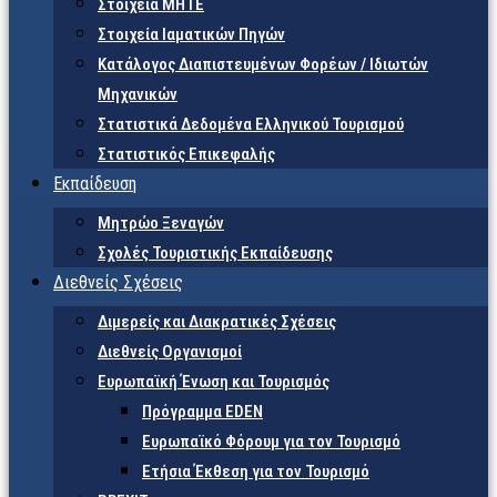
Στοιχεία ΜΗΤΕ
Στοιχεία Ιαματικών Πηγών
Κατάλογος Διαπιστευμένων Φορέων / Ιδιωτών
Μηχανικών
Στατιστικά Δεδομένα Ελληνικού Τουρισμού
Στατιστικός Επικεφαλής
Εκπαίδευση
Μητρώο Ξεναγών
Σχολές Τουριστικής Εκπαίδευσης
Διεθνείς Σχέσεις
Διμερείς και Διακρατικές Σχέσεις
Διεθνείς Οργανισμοί
Ευρωπαϊκή Ένωση και Τουρισμός
Πρόγραμμα EDEN
Ευρωπαϊκό Φόρουμ για τον Τουρισμό
Ετήσια Έκθεση για τον Τουρισμό