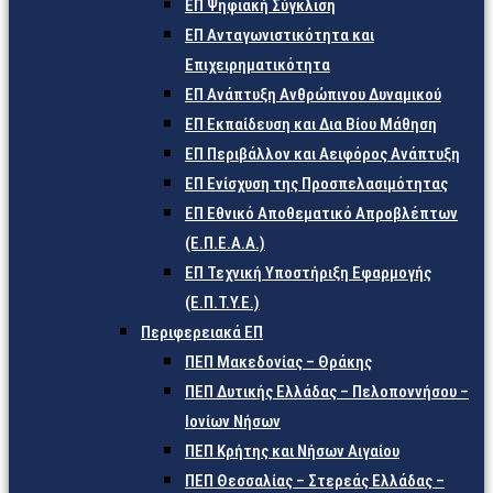
ΕΠ Ψηφιακή Σύγκλιση
ΕΠ Ανταγωνιστικότητα και
Επιχειρηματικότητα
ΕΠ Ανάπτυξη Ανθρώπινου Δυναμικού
ΕΠ Εκπαίδευση και Δια Βίου Μάθηση
ΕΠ Περιβάλλον και Αειφόρος Ανάπτυξη
ΕΠ Ενίσχυση της Προσπελασιμότητας
ΕΠ Εθνικό Αποθεματικό Απροβλέπτων
(Ε.Π.Ε.Α.Α.)
ΕΠ Τεχνική Υποστήριξη Εφαρμογής
(Ε.Π.Τ.Υ.Ε.)
Περιφερειακά ΕΠ
ΠΕΠ Μακεδονίας – Θράκης
ΠΕΠ Δυτικής Ελλάδας – Πελοποννήσου –
Ιονίων Νήσων
ΠΕΠ Κρήτης και Νήσων Αιγαίου
ΠΕΠ Θεσσαλίας – Στερεάς Ελλάδας –