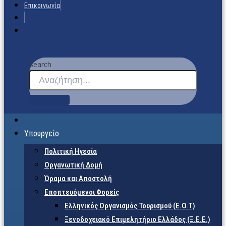
Επικοινωνία
Search
Υπουργείο
Πολιτική Ηγεσία
Οργανωτική Δομή
Όραμα και Αποστολή
Εποπτευόμενοι Φορείς
Eλληνικός Οργανισμός Τουρισμού (Ε.Ο.Τ)
Ξενοδοχειακό Επιμελητήριο Ελλάδος (Ξ.Ε.Ε.)