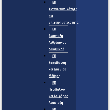
ΕΠ
Ανταγωνιστικότητα
και
Επιχειρηματικότητα
ΕΠ
Ανάπτυξη
Ανθρώπινου
Δυναμικού
ΕΠ
Εκπαίδευση
και Δια Βίου
Μάθηση
ΕΠ
Περιβάλλον
και Αειφόρος
Ανάπτυξη
ΕΠ