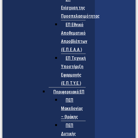
Ενίσχυση της
Προσπελασιμότητας
ΕΠ Εθνικό
Αποθεματικό
Απροβλέπτων
(Ε.Π.Ε.Α.Α.)
ΕΠ Τεχνική
Υποστήριξη
Εφαρμογής
(Ε.Π.Τ.Υ.Ε.)
Περιφερειακά ΕΠ
ΠΕΠ
Μακεδονίας
– Θράκης
ΠΕΠ
Δυτικής