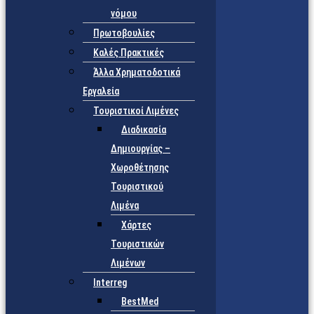
νόμου
Πρωτοβουλίες
Καλές Πρακτικές
Άλλα Χρηματοδοτικά
Εργαλεία
Τουριστικοί Λιμένες
Διαδικασία
Δημιουργίας –
Χωροθέτησης
Τουριστικού
Λιμένα
Χάρτες
Τουριστικών
Λιμένων
Interreg
BestMed