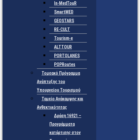
In-MedTouR
SmartMED
GEOSTARS
RE-CULT
Tourism-e
ALTTOUR
PORTOLANES
POPRoutes
Τομεακό Πρόγραμμα
Ανάπτυξης του
Υπουργείου Τουρισμού
Ταμείο Ανάκαμψης και
Ανθεκτικότητας
Δράση 16921 –
Προγράμματα
κατάρτισης στον