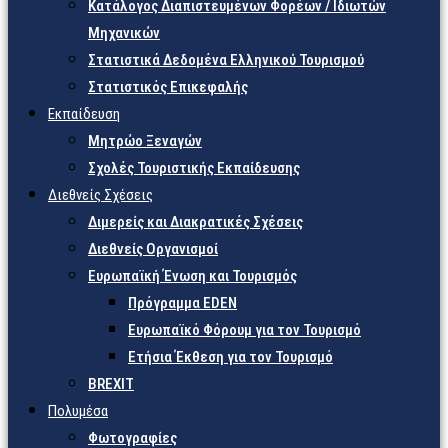
Κατάλογος Διαπιστευμένων Φορέων / Ιδιωτών
Μηχανικών
Στατιστικά Δεδομένα Ελληνικού Τουρισμού
Στατιστικός Επικεφαλής
Εκπαίδευση
Μητρώο Ξεναγών
Σχολές Τουριστικής Εκπαίδευσης
Διεθνείς Σχέσεις
Διμερείς και Διακρατικές Σχέσεις
Διεθνείς Οργανισμοί
Ευρωπαϊκή Ένωση και Τουρισμός
Πρόγραμμα EDEN
Ευρωπαϊκό Φόρουμ για τον Τουρισμό
Ετήσια Έκθεση για τον Τουρισμό
BREXIT
Πολυμέσα
Φωτογραφίες