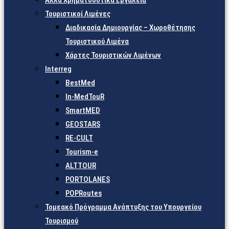
Άλλα Χρηματοδοτικά Εργαλεία
Τουριστικοί Λιμένες
Διαδικασία Δημιουργίας – Χωροθέτησης
Τουριστικού Λιμένα
Χάρτες Τουριστικών Λιμένων
Interreg
BestMed
In-MedTouR
SmartMED
GEOSTARS
RE-CULT
Tourism-e
ALTTOUR
PORTOLANES
POPRoutes
Τομεακό Πρόγραμμα Ανάπτυξης του Υπουργείου
Τουρισμού