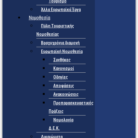
Τουρισμό
Άλλα Ευρωπαϊκά Έργα
Νομοθεσία
Πύλη Τουριστικής
Νομοθεσίας
Βραχυχρόνια διαμονή
Ευρωπαϊκή Νομοθεσία
Συνθήκες
Κανονισμοί
Οδηγίες
Αποφάσεις
Ανακοινώσεις
Προπαρασκευαστικές
Πράξεις
Νομολογία
Δ.Ε.Κ.
Δικαιώματα