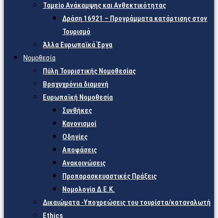
Ταμείο Ανάκαμψης και Ανθεκτικότητας
Δράση 16921 – Προγράμματα κατάρτισης στον
Τουρισμό
Άλλα Ευρωπαϊκά Έργα
Νομοθεσία
Πύλη Τουριστικής Νομοθεσίας
Βραχυχρόνια διαμονή
Ευρωπαϊκή Νομοθεσία
Συνθήκες
Κανονισμοί
Οδηγίες
Αποφάσεις
Ανακοινώσεις
Προπαρασκευαστικές Πράξεις
Νομολογία Δ.Ε.Κ.
Δικαιώματα -Υποχρεώσεις του τουρίστα/καταναλωτή
Ethics