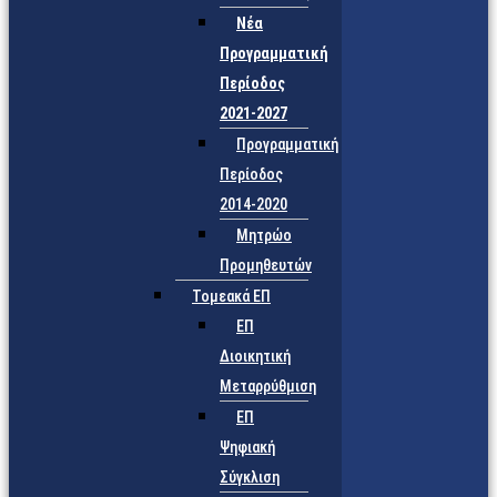
Νέα
Προγραμματική
Περίοδος
2021-2027
Προγραμματική
Περίοδος
2014-2020
Μητρώο
Προμηθευτών
Τομεακά ΕΠ
ΕΠ
Διοικητική
Μεταρρύθμιση
ΕΠ
Ψηφιακή
Σύγκλιση