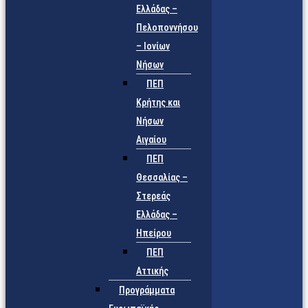
Ελλάδας –
Πελοποννήσου
– Ιονίων
Νήσων
ΠΕΠ
Κρήτης και
Νήσων
Αιγαίου
ΠΕΠ
Θεσσαλίας –
Στερεάς
Ελλάδας –
Ηπείρου
ΠΕΠ
Αττικής
Προγράμματα