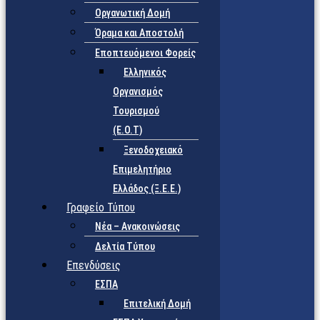
Οργανωτική Δομή
Όραμα και Αποστολή
Εποπτευόμενοι Φορείς
Eλληνικός
Οργανισμός
Τουρισμού
(Ε.Ο.Τ)
Ξενοδοχειακό
Επιμελητήριο
Ελλάδος (Ξ.Ε.Ε.)
Γραφείο Τύπου
Νέα – Ανακοινώσεις
Δελτία Τύπου
Επενδύσεις
ΕΣΠΑ
Επιτελική Δομή