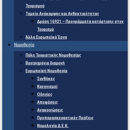
Τουρισμού
Ταμείο Ανάκαμψης και Ανθεκτικότητας
Δράση 16921 – Προγράμματα κατάρτισης στον
Τουρισμό
Άλλα Ευρωπαϊκά Έργα
Νομοθεσία
Πύλη Τουριστικής Νομοθεσίας
Βραχυχρόνια διαμονή
Ευρωπαϊκή Νομοθεσία
Συνθήκες
Κανονισμοί
Οδηγίες
Αποφάσεις
Ανακοινώσεις
Προπαρασκευαστικές Πράξεις
Νομολογία Δ.Ε.Κ.