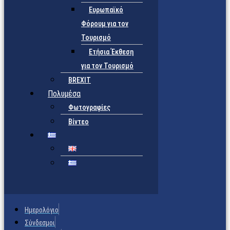
Ευρωπαϊκό
Φόρουμ για τον
Τουρισμό
Ετήσια Έκθεση
για τον Τουρισμό
BREXIT
Πολυμέσα
Φωτογραφίες
Βίντεο
Ημερολόγιο
Σύνδεσμοι