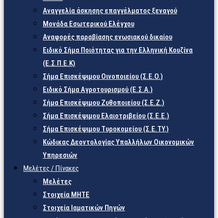
Αναγγελία άσκησης επαγγέλματος ξεναγού
Μονάδα Εσωτερικού Ελέγχου
Αναφορές παραβίασης ενωσιακού δικαίου
Ειδικό Σήμα Ποιότητας για την Ελληνική Κουζίνα
(Ε.Σ.Π.Ε.Κ)
Σήμα Επισκέψιμου Οινοποιείου (Σ.Ε.Ο.)
Ειδικό Σήμα Αγροτουρισμού (Ε.Σ.Α.)
Σήμα Επισκέψιμου Ζυθοποιείου (Σ.Ε.Ζ.)
Σήμα Επισκέψιμου Ελαιοτριβείου (Σ.Ε.Ε.)
Σήμα Επισκέψιμου Τυροκομείου (Σ.Ε.TY.)
Κώδικας Δεοντολογίας Υπαλλήλων Οικονομικών
Υπηρεσιών
Μελέτες / Πίνακες
Μελέτες
Στοιχεία ΜΗΤΕ
Στοιχεία Ιαματικών Πηγών