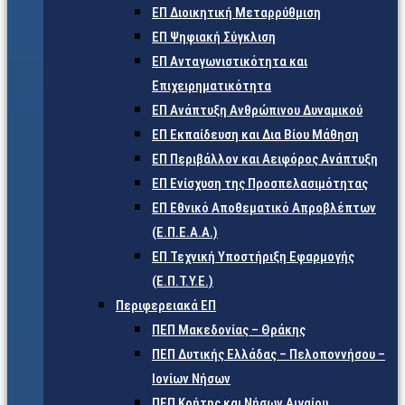
ΕΠ Διοικητική Μεταρρύθμιση
ΕΠ Ψηφιακή Σύγκλιση
ΕΠ Ανταγωνιστικότητα και
Επιχειρηματικότητα
ΕΠ Ανάπτυξη Ανθρώπινου Δυναμικού
ΕΠ Εκπαίδευση και Δια Βίου Μάθηση
ΕΠ Περιβάλλον και Αειφόρος Ανάπτυξη
ΕΠ Ενίσχυση της Προσπελασιμότητας
ΕΠ Εθνικό Αποθεματικό Απροβλέπτων
(Ε.Π.Ε.Α.Α.)
ΕΠ Τεχνική Υποστήριξη Εφαρμογής
(Ε.Π.Τ.Υ.Ε.)
Περιφερειακά ΕΠ
ΠΕΠ Μακεδονίας – Θράκης
ΠΕΠ Δυτικής Ελλάδας – Πελοποννήσου –
Ιονίων Νήσων
ΠΕΠ Κρήτης και Νήσων Αιγαίου