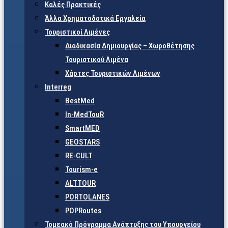
Καλές Πρακτικές
Άλλα Χρηματοδοτικά Εργαλεία
Τουριστικοί Λιμένες
Διαδικασία Δημιουργίας – Χωροθέτησης
Τουριστικού Λιμένα
Χάρτες Τουριστικών Λιμένων
Interreg
BestMed
In-MedTouR
SmartMED
GEOSTARS
RE-CULT
Tourism-e
ALTTOUR
PORTOLANES
POPRoutes
Τομεακό Πρόγραμμα Ανάπτυξης του Υπουργείου