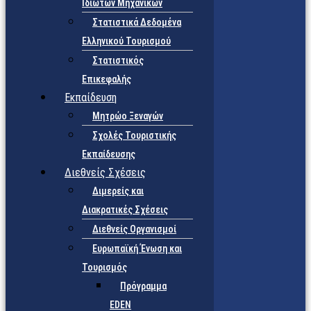
Ιδιωτών Μηχανικών
Στατιστικά Δεδομένα
Ελληνικού Τουρισμού
Στατιστικός
Επικεφαλής
Εκπαίδευση
Μητρώο Ξεναγών
Σχολές Τουριστικής
Εκπαίδευσης
Διεθνείς Σχέσεις
Διμερείς και
Διακρατικές Σχέσεις
Διεθνείς Οργανισμοί
Ευρωπαϊκή Ένωση και
Τουρισμός
Πρόγραμμα
EDEN