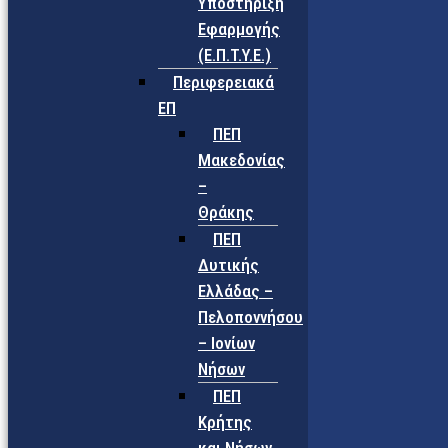
Υποστήριξη
Εφαρμογής
(Ε.Π.Τ.Υ.Ε.)
Περιφερειακά
ΕΠ
ΠΕΠ
Μακεδονίας
–
Θράκης
ΠΕΠ
Δυτικής
Ελλάδας –
Πελοποννήσου
– Ιονίων
Νήσων
ΠΕΠ
Κρήτης