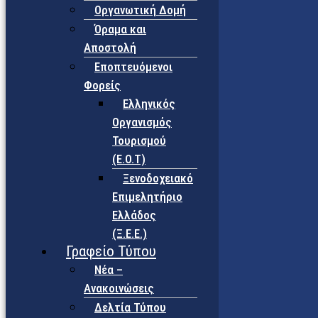
Οργανωτική Δομή
Όραμα και
Αποστολή
Εποπτευόμενοι
Φορείς
Eλληνικός
Οργανισμός
Τουρισμού
(Ε.Ο.Τ)
Ξενοδοχειακό
Επιμελητήριο
Ελλάδος
(Ξ.Ε.Ε.)
Γραφείο Τύπου
Νέα –
Ανακοινώσεις
Δελτία Τύπου