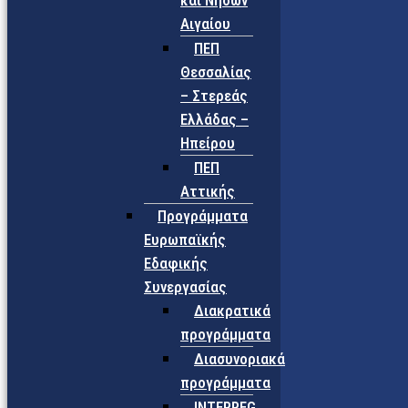
και Νήσων
Αιγαίου
ΠΕΠ
Θεσσαλίας
– Στερεάς
Ελλάδας –
Ηπείρου
ΠΕΠ
Αττικής
Προγράμματα
Ευρωπαϊκής
Εδαφικής
Συνεργασίας
Διακρατικά
προγράμματα
Διασυνοριακά
προγράμματα
INTERREG