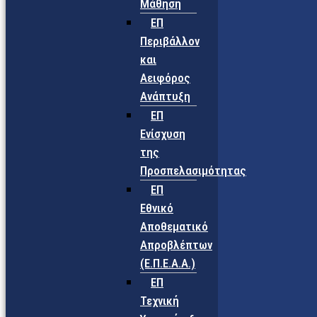
Μάθηση
ΕΠ
Περιβάλλον
και
Αειφόρος
Ανάπτυξη
ΕΠ
Ενίσχυση
της
Προσπελασιμότητας
ΕΠ
Εθνικό
Αποθεματικό
Απροβλέπτων
(Ε.Π.Ε.Α.Α.)
ΕΠ
Τεχνική