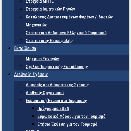
Στοιχεία ΜΗΤΕ
Στοιχεία Ιαματικών Πηγών
Κατάλογος Διαπιστευμένων Φορέων / Ιδιωτών
Μηχανικών
Στατιστικά Δεδομένα Ελληνικού Τουρισμού
Στατιστικός Επικεφαλής
Εκπαίδευση
Μητρώο Ξεναγών
Σχολές Τουριστικής Εκπαίδευσης
Διεθνείς Σχέσεις
Διμερείς και Διακρατικές Σχέσεις
Διεθνείς Οργανισμοί
Ευρωπαϊκή Ένωση και Τουρισμός
Πρόγραμμα EDEN
Ευρωπαϊκό Φόρουμ για τον Τουρισμό
Ετήσια Έκθεση για τον Τουρισμό