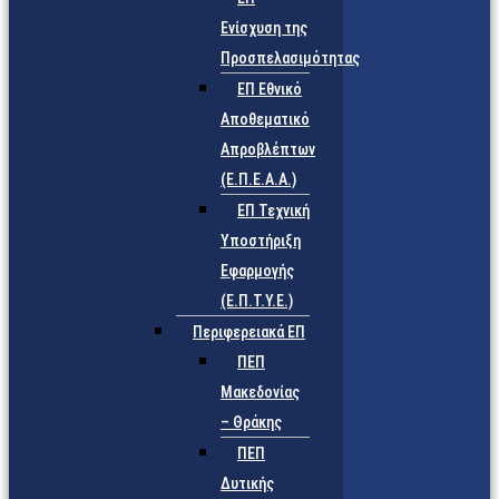
Ενίσχυση της
Προσπελασιμότητας
ΕΠ Εθνικό
Αποθεματικό
Απροβλέπτων
(Ε.Π.Ε.Α.Α.)
ΕΠ Τεχνική
Υποστήριξη
Εφαρμογής
(Ε.Π.Τ.Υ.Ε.)
Περιφερειακά ΕΠ
ΠΕΠ
Μακεδονίας
– Θράκης
ΠΕΠ
Δυτικής