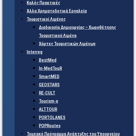
Καλές Πρακτικές
Άλλα Χρηματοδοτικά Εργαλεία
Τουριστικοί Λιμένες
Διαδικασία Δημιουργίας – Χωροθέτησης
Τουριστικού Λιμένα
Χάρτες Τουριστικών Λιμένων
Interreg
BestMed
In-MedTouR
SmartMED
GEOSTARS
RE-CULT
Tourism-e
ALTTOUR
PORTOLANES
POPRoutes
Τομεακό Πρόγραμμα Ανάπτυξης του Υπουργείου