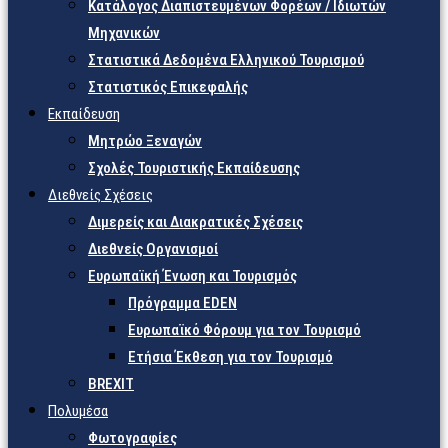
Κατάλογος Διαπιστευμένων Φορέων / Ιδιωτών
Μηχανικών
Στατιστικά Δεδομένα Ελληνικού Τουρισμού
Στατιστικός Επικεφαλής
Εκπαίδευση
Μητρώο Ξεναγών
Σχολές Τουριστικής Εκπαίδευσης
Διεθνείς Σχέσεις
Διμερείς και Διακρατικές Σχέσεις
Διεθνείς Οργανισμοί
Ευρωπαϊκή Ένωση και Τουρισμός
Πρόγραμμα EDEN
Ευρωπαϊκό Φόρουμ για τον Τουρισμό
Ετήσια Έκθεση για τον Τουρισμό
BREXIT
Πολυμέσα
Φωτογραφίες