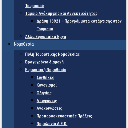
Τουρισμού
Ταμείο Ανάκαμψης και Ανθεκτικότητας
Δράση 16921 – Προγράμματα κατάρτισης στον
Τουρισμό
Άλλα Ευρωπαϊκά Έργα
Νομοθεσία
Πύλη Τουριστικής Νομοθεσίας
Βραχυχρόνια διαμονή
Ευρωπαϊκή Νομοθεσία
Συνθήκες
Κανονισμοί
Οδηγίες
Αποφάσεις
Ανακοινώσεις
Προπαρασκευαστικές Πράξεις
Νομολογία Δ.Ε.Κ.