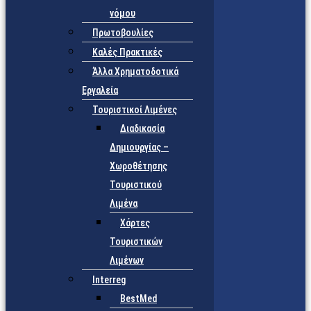
νόμου
Πρωτοβουλίες
Καλές Πρακτικές
Άλλα Χρηματοδοτικά
Εργαλεία
Τουριστικοί Λιμένες
Διαδικασία
Δημιουργίας –
Χωροθέτησης
Τουριστικού
Λιμένα
Χάρτες
Τουριστικών
Λιμένων
Interreg
BestMed