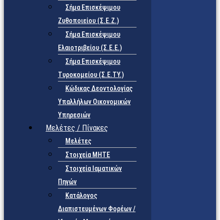
Σήμα Επισκέψιμου
Ζυθοποιείου (Σ.Ε.Ζ.)
Σήμα Επισκέψιμου
Ελαιοτριβείου (Σ.Ε.Ε.)
Σήμα Επισκέψιμου
Τυροκομείου (Σ.Ε.TY.)
Κώδικας Δεοντολογίας
Υπαλλήλων Οικονομικών
Υπηρεσιών
Μελέτες / Πίνακες
Μελέτες
Στοιχεία ΜΗΤΕ
Στοιχεία Ιαματικών
Πηγών
Κατάλογος
Διαπιστευμένων Φορέων /