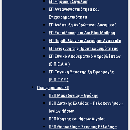
ΕΠ Ψηφιακή Σύγκλιση
ΕΠ Ανταγωνιστικότητα και
Επιχειρηματικότητα
ΕΠ Ανάπτυξη Ανθρώπινου Δυναμικού
ΕΠ Εκπαίδευση και Δια Βίου Μάθηση
ΕΠ Περιβάλλον και Αειφόρος Ανάπτυξη
ΕΠ Ενίσχυση της Προσπελασιμότητας
ΕΠ Εθνικό Αποθεματικό Απροβλέπτων
(Ε.Π.Ε.Α.Α.)
ΕΠ Τεχνική Υποστήριξη Εφαρμογής
(Ε.Π.Τ.Υ.Ε.)
Περιφερειακά ΕΠ
ΠΕΠ Μακεδονίας – Θράκης
ΠΕΠ Δυτικής Ελλάδας – Πελοποννήσου –
Ιονίων Νήσων
ΠΕΠ Κρήτης και Νήσων Αιγαίου
ΠΕΠ Θεσσαλίας – Στερεάς Ελλάδας –