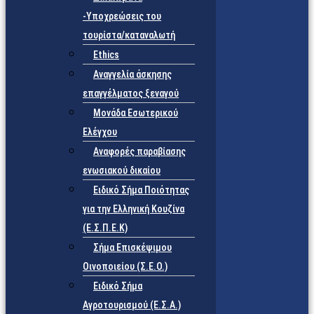
-Υποχρεώσεις του
τουρίστα/καταναλωτή
Ethics
Αναγγελία άσκησης
επαγγέλματος ξεναγού
Μονάδα Εσωτερικού
Ελέγχου
Αναφορές παραβίασης
ενωσιακού δικαίου
Ειδικό Σήμα Ποιότητας
για την Ελληνική Κουζίνα
(Ε.Σ.Π.Ε.Κ)
Σήμα Επισκέψιμου
Οινοποιείου (Σ.Ε.Ο.)
Ειδικό Σήμα
Αγροτουρισμού (Ε.Σ.Α.)