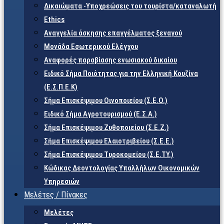
Δικαιώματα -Υποχρεώσεις του τουρίστα/καταναλωτή
Ethics
Αναγγελία άσκησης επαγγέλματος ξεναγού
Μονάδα Εσωτερικού Ελέγχου
Αναφορές παραβίασης ενωσιακού δικαίου
Ειδικό Σήμα Ποιότητας για την Ελληνική Κουζίνα
(Ε.Σ.Π.Ε.Κ)
Σήμα Επισκέψιμου Οινοποιείου (Σ.Ε.Ο.)
Ειδικό Σήμα Αγροτουρισμού (Ε.Σ.Α.)
Σήμα Επισκέψιμου Ζυθοποιείου (Σ.Ε.Ζ.)
Σήμα Επισκέψιμου Ελαιοτριβείου (Σ.Ε.Ε.)
Σήμα Επισκέψιμου Τυροκομείου (Σ.Ε.TY.)
Κώδικας Δεοντολογίας Υπαλλήλων Οικονομικών
Υπηρεσιών
Μελέτες / Πίνακες
Μελέτες