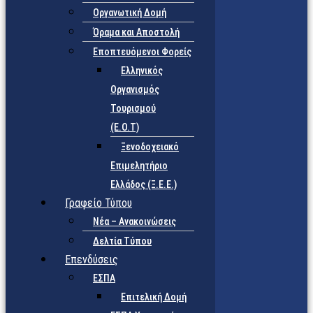
Οργανωτική Δομή
Όραμα και Αποστολή
Εποπτευόμενοι Φορείς
Eλληνικός
Οργανισμός
Τουρισμού
(Ε.Ο.Τ)
Ξενοδοχειακό
Επιμελητήριο
Ελλάδος (Ξ.Ε.Ε.)
Γραφείο Τύπου
Νέα – Ανακοινώσεις
Δελτία Τύπου
Επενδύσεις
ΕΣΠΑ
Επιτελική Δομή