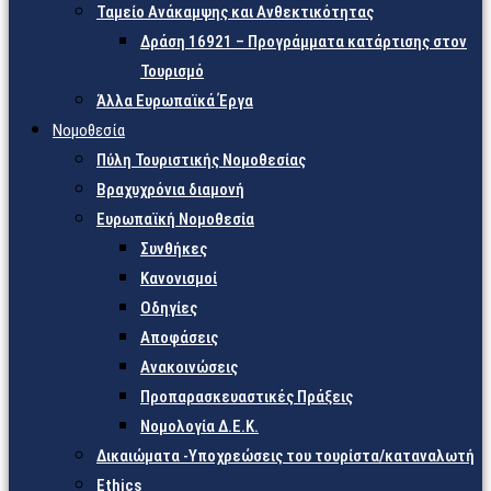
Ταμείο Ανάκαμψης και Ανθεκτικότητας
Δράση 16921 – Προγράμματα κατάρτισης στον
Τουρισμό
Άλλα Ευρωπαϊκά Έργα
Νομοθεσία
Πύλη Τουριστικής Νομοθεσίας
Βραχυχρόνια διαμονή
Ευρωπαϊκή Νομοθεσία
Συνθήκες
Κανονισμοί
Οδηγίες
Αποφάσεις
Ανακοινώσεις
Προπαρασκευαστικές Πράξεις
Νομολογία Δ.Ε.Κ.
Δικαιώματα -Υποχρεώσεις του τουρίστα/καταναλωτή
Ethics