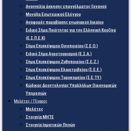
Αναγγελία άσκησης επαγγέλματος ξεναγού
Μονάδα Εσωτερικού Ελέγχου
Αναφορές παραβίασης ενωσιακού δικαίου
Ειδικό Σήμα Ποιότητας για την Ελληνική Κουζίνα
(Ε.Σ.Π.Ε.Κ)
Σήμα Επισκέψιμου Οινοποιείου (Σ.Ε.Ο.)
Ειδικό Σήμα Αγροτουρισμού (Ε.Σ.Α.)
Σήμα Επισκέψιμου Ζυθοποιείου (Σ.Ε.Ζ.)
Σήμα Επισκέψιμου Ελαιοτριβείου (Σ.Ε.Ε.)
Σήμα Επισκέψιμου Τυροκομείου (Σ.Ε.TY.)
Κώδικας Δεοντολογίας Υπαλλήλων Οικονομικών
Υπηρεσιών
Μελέτες / Πίνακες
Μελέτες
Στοιχεία ΜΗΤΕ
Στοιχεία Ιαματικών Πηγών