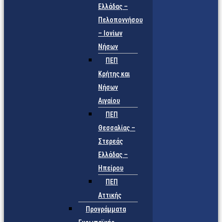
Ελλάδας –
Πελοποννήσου
– Ιονίων
Νήσων
ΠΕΠ
Κρήτης και
Νήσων
Αιγαίου
ΠΕΠ
Θεσσαλίας –
Στερεάς
Ελλάδας –
Ηπείρου
ΠΕΠ
Αττικής
Προγράμματα