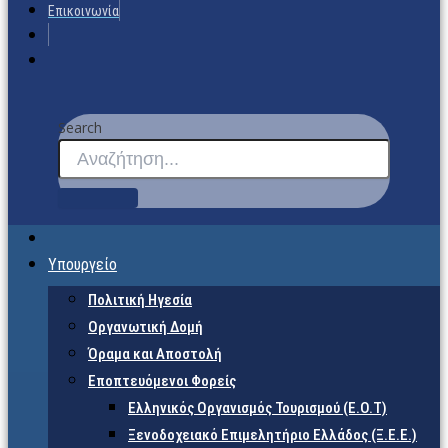
Επικοινωνία
Search
Υπουργείο
Πολιτική Ηγεσία
Οργανωτική Δομή
Όραμα και Αποστολή
Εποπτευόμενοι Φορείς
Eλληνικός Οργανισμός Τουρισμού (Ε.Ο.Τ)
Ξενοδοχειακό Επιμελητήριο Ελλάδος (Ξ.Ε.Ε.)