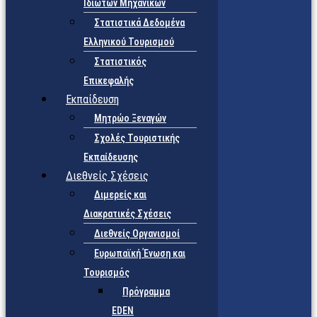
Ιδιωτών Μηχανικών
Στατιστικά Δεδομένα
Ελληνικού Τουρισμού
Στατιστικός
Επικεφαλής
Εκπαίδευση
Μητρώο Ξεναγών
Σχολές Τουριστικής
Εκπαίδευσης
Διεθνείς Σχέσεις
Διμερείς και
Διακρατικές Σχέσεις
Διεθνείς Οργανισμοί
Ευρωπαϊκή Ένωση και
Τουρισμός
Πρόγραμμα
EDEN