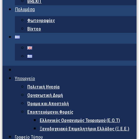
BREXIT
Πολυμέσα
Φωτογραφίες
Βίντεο
Υπουργείο
Πολιτική Ηγεσία
Οργανωτική Δομή
Όραμα και Αποστολή
Εποπτευόμενοι Φορείς
Eλληνικός Οργανισμός Τουρισμού (Ε.Ο.Τ)
Ξενοδοχειακό Επιμελητήριο Ελλάδος (Ξ.Ε.Ε.)
Γραφείο Τύπου