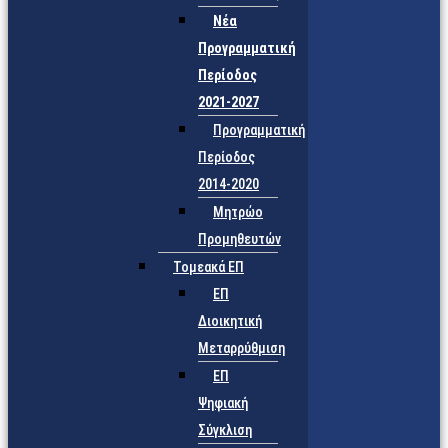
Νέα
Προγραμματική
Περίοδος
2021-2027
Προγραμματική
Περίοδος
2014-2020
Μητρώο
Προμηθευτών
Τομεακά ΕΠ
ΕΠ
Διοικητική
Μεταρρύθμιση
ΕΠ
Ψηφιακή
Σύγκλιση