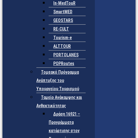
In-MedTouR
SmartMED
GEOSTARS
RE-CULT
Tourism-e
ALTTOUR
PORTOLANES
POPRoutes
Τομεακό Πρόγραμμα
Ανάπτυξης του
Υπουργείου Τουρισμού
Ταμείο Ανάκαμψης και
Ανθεκτικότητας
Δράση 16921 –
Προγράμματα
κατάρτισης στον