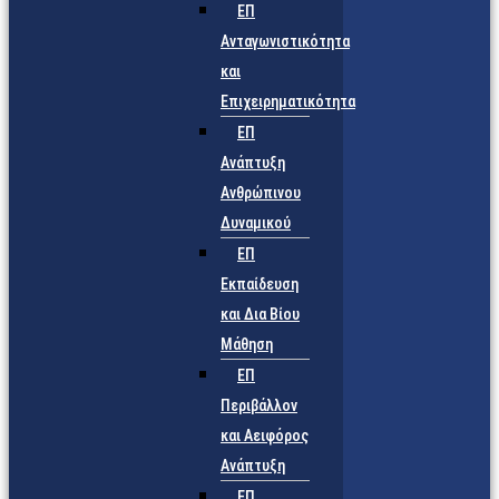
ΕΠ
Ανταγωνιστικότητα
και
Επιχειρηματικότητα
ΕΠ
Ανάπτυξη
Ανθρώπινου
Δυναμικού
ΕΠ
Εκπαίδευση
και Δια Βίου
Μάθηση
ΕΠ
Περιβάλλον
και Αειφόρος
Ανάπτυξη
ΕΠ