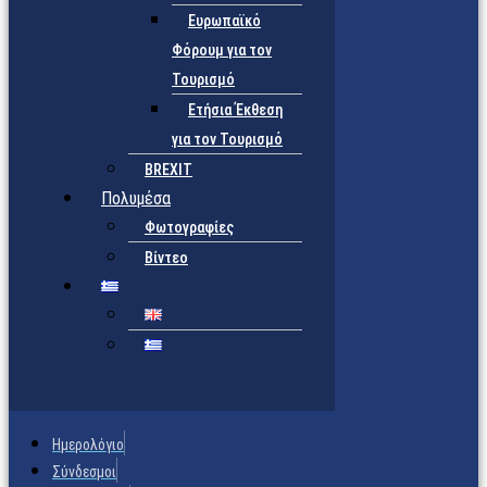
Ευρωπαϊκό
Φόρουμ για τον
Τουρισμό
Ετήσια Έκθεση
για τον Τουρισμό
BREXIT
Πολυμέσα
Φωτογραφίες
Βίντεο
Ημερολόγιο
Σύνδεσμοι