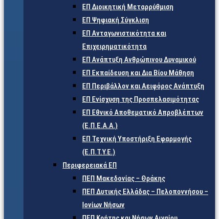
ΕΠ Διοικητική Μεταρρύθμιση
ΕΠ Ψηφιακή Σύγκλιση
ΕΠ Ανταγωνιστικότητα και
Επιχειρηματικότητα
ΕΠ Ανάπτυξη Ανθρώπινου Δυναμικού
ΕΠ Εκπαίδευση και Δια Βίου Μάθηση
ΕΠ Περιβάλλον και Αειφόρος Ανάπτυξη
ΕΠ Ενίσχυση της Προσπελασιμότητας
ΕΠ Εθνικό Αποθεματικό Απροβλέπτων
(Ε.Π.Ε.Α.Α.)
ΕΠ Τεχνική Υποστήριξη Εφαρμογής
(Ε.Π.Τ.Υ.Ε.)
Περιφερειακά ΕΠ
ΠΕΠ Μακεδονίας – Θράκης
ΠΕΠ Δυτικής Ελλάδας – Πελοποννήσου –
Ιονίων Νήσων
ΠΕΠ Κρήτης και Νήσων Αιγαίου