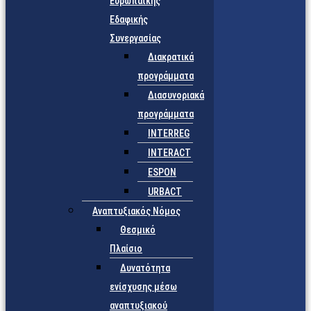
Ευρωπαϊκής
Εδαφικής
Συνεργασίας
Διακρατικά
προγράμματα
Διασυνοριακά
προγράμματα
INTERREG
INTERACT
ESPON
URBACT
Αναπτυξιακός Νόμος
Θεσμικό
Πλαίσιο
Δυνατότητα
ενίσχυσης μέσω
αναπτυξιακού