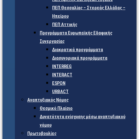
ΠΕΠ Θεσσαλίας – Στερεάς Ελλάδας –
Ηπείρου
ΠΕΠ Αττικής
Προγράμματα Ευρωπαϊκής Εδαφικής
Συνεργασίας
Διακρατικά προγράμματα
Διασυνοριακά προγράμματα
INTERREG
INTERACT
ESPON
URBACT
Αναπτυξιακός Νόμος
Θεσμικό Πλαίσιο
Δυνατότητα ενίσχυσης μέσω αναπτυξιακού
νόμου
Πρωτοβουλίες