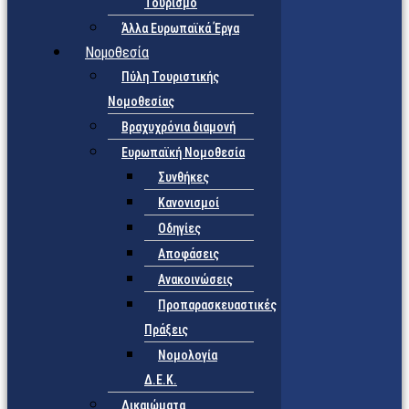
Τουρισμό
Άλλα Ευρωπαϊκά Έργα
Νομοθεσία
Πύλη Τουριστικής
Νομοθεσίας
Βραχυχρόνια διαμονή
Ευρωπαϊκή Νομοθεσία
Συνθήκες
Κανονισμοί
Οδηγίες
Αποφάσεις
Ανακοινώσεις
Προπαρασκευαστικές
Πράξεις
Νομολογία
Δ.Ε.Κ.
Δικαιώματα