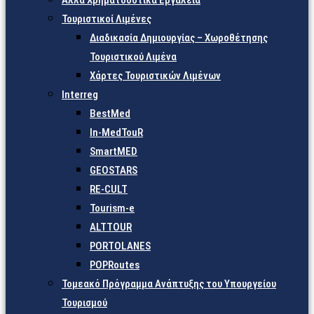
Άλλα Χρηματοδοτικά Εργαλεία
Τουριστικοί Λιμένες
Διαδικασία Δημιουργίας – Χωροθέτησης
Τουριστικού Λιμένα
Χάρτες Τουριστικών Λιμένων
Interreg
BestMed
In-MedTouR
SmartMED
GEOSTARS
RE-CULT
Tourism-e
ALTTOUR
PORTOLANES
POPRoutes
Τομεακό Πρόγραμμα Ανάπτυξης του Υπουργείου
Τουρισμού