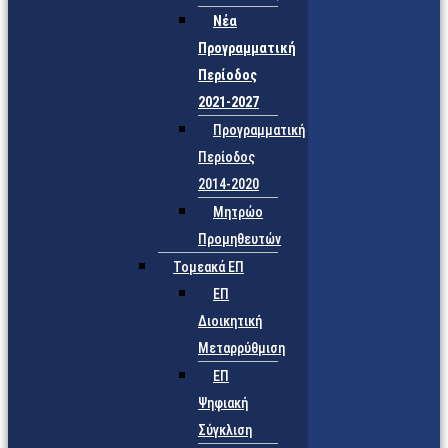
Νέα
Προγραμματική
Περίοδος
2021-2027
Προγραμματική
Περίοδος
2014-2020
Μητρώο
Προμηθευτών
Τομεακά ΕΠ
ΕΠ
Διοικητική
Μεταρρύθμιση
ΕΠ
Ψηφιακή
Σύγκλιση