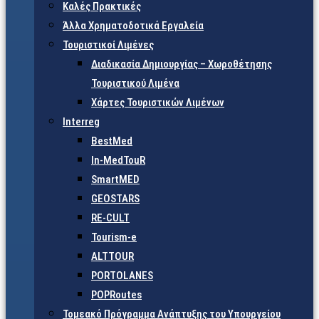
Καλές Πρακτικές
Άλλα Χρηματοδοτικά Εργαλεία
Τουριστικοί Λιμένες
Διαδικασία Δημιουργίας – Χωροθέτησης
Τουριστικού Λιμένα
Χάρτες Τουριστικών Λιμένων
Interreg
BestMed
In-MedTouR
SmartMED
GEOSTARS
RE-CULT
Tourism-e
ALTTOUR
PORTOLANES
POPRoutes
Τομεακό Πρόγραμμα Ανάπτυξης του Υπουργείου