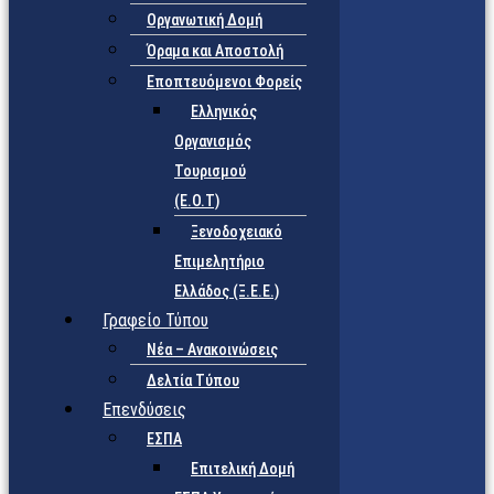
Οργανωτική Δομή
Όραμα και Αποστολή
Εποπτευόμενοι Φορείς
Eλληνικός
Οργανισμός
Τουρισμού
(Ε.Ο.Τ)
Ξενοδοχειακό
Επιμελητήριο
Ελλάδος (Ξ.Ε.Ε.)
Γραφείο Τύπου
Νέα – Ανακοινώσεις
Δελτία Τύπου
Επενδύσεις
ΕΣΠΑ
Επιτελική Δομή