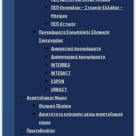
ΠΕΠ Θεσσαλίας – Στερεάς Ελλάδας –
Ηπείρου
ΠΕΠ Αττικής
Προγράμματα Ευρωπαϊκής Εδαφικής
Συνεργασίας
Διακρατικά προγράμματα
Διασυνοριακά προγράμματα
INTERREG
INTERACT
ESPON
URBACT
Αναπτυξιακός Νόμος
Θεσμικό Πλαίσιο
Δυνατότητα ενίσχυσης μέσω αναπτυξιακού
νόμου
Πρωτοβουλίες