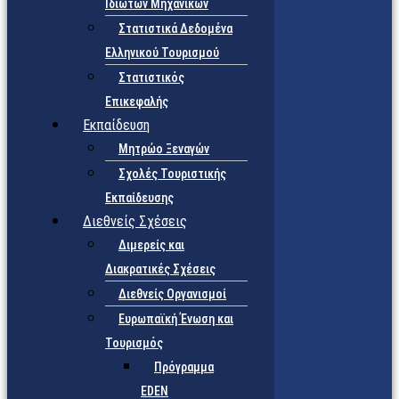
Ιδιωτών Μηχανικών
Στατιστικά Δεδομένα
Ελληνικού Τουρισμού
Στατιστικός
Επικεφαλής
Εκπαίδευση
Μητρώο Ξεναγών
Σχολές Τουριστικής
Εκπαίδευσης
Διεθνείς Σχέσεις
Διμερείς και
Διακρατικές Σχέσεις
Διεθνείς Οργανισμοί
Ευρωπαϊκή Ένωση και
Τουρισμός
Πρόγραμμα
EDEN