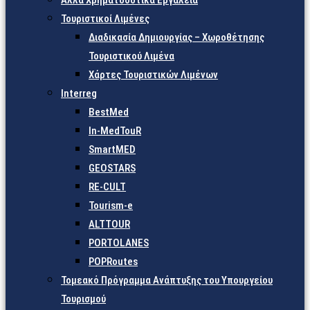
Άλλα Χρηματοδοτικά Εργαλεία
Τουριστικοί Λιμένες
Διαδικασία Δημιουργίας – Χωροθέτησης
Τουριστικού Λιμένα
Χάρτες Τουριστικών Λιμένων
Interreg
BestMed
In-MedTouR
SmartMED
GEOSTARS
RE-CULT
Tourism-e
ALTTOUR
PORTOLANES
POPRoutes
Τομεακό Πρόγραμμα Ανάπτυξης του Υπουργείου
Τουρισμού