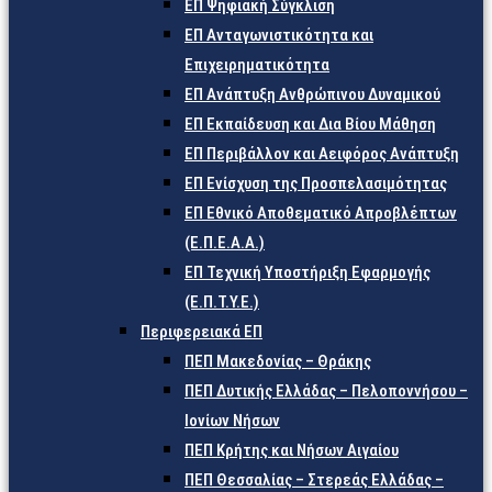
ΕΠ Ψηφιακή Σύγκλιση
ΕΠ Ανταγωνιστικότητα και
Επιχειρηματικότητα
ΕΠ Ανάπτυξη Ανθρώπινου Δυναμικού
ΕΠ Εκπαίδευση και Δια Βίου Μάθηση
ΕΠ Περιβάλλον και Αειφόρος Ανάπτυξη
ΕΠ Ενίσχυση της Προσπελασιμότητας
ΕΠ Εθνικό Αποθεματικό Απροβλέπτων
(Ε.Π.Ε.Α.Α.)
ΕΠ Τεχνική Υποστήριξη Εφαρμογής
(Ε.Π.Τ.Υ.Ε.)
Περιφερειακά ΕΠ
ΠΕΠ Μακεδονίας – Θράκης
ΠΕΠ Δυτικής Ελλάδας – Πελοποννήσου –
Ιονίων Νήσων
ΠΕΠ Κρήτης και Νήσων Αιγαίου
ΠΕΠ Θεσσαλίας – Στερεάς Ελλάδας –