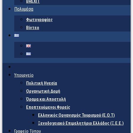
BREXIT
Πολυμέσα
Φωτογραφίες
Βίντεο
Υπουργείο
Πολιτική Ηγεσία
Οργανωτική Δομή
Όραμα και Αποστολή
Εποπτευόμενοι Φορείς
Eλληνικός Οργανισμός Τουρισμού (Ε.Ο.Τ)
Ξενοδοχειακό Επιμελητήριο Ελλάδος (Ξ.Ε.Ε.)
Γραφείο Τύπου