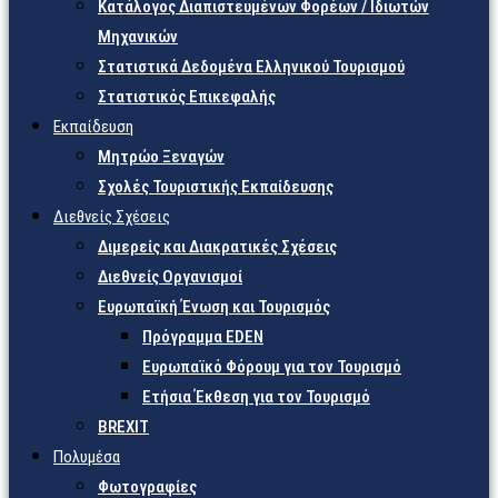
Κατάλογος Διαπιστευμένων Φορέων / Ιδιωτών
Μηχανικών
Στατιστικά Δεδομένα Ελληνικού Τουρισμού
Στατιστικός Επικεφαλής
Εκπαίδευση
Μητρώο Ξεναγών
Σχολές Τουριστικής Εκπαίδευσης
Διεθνείς Σχέσεις
Διμερείς και Διακρατικές Σχέσεις
Διεθνείς Οργανισμοί
Ευρωπαϊκή Ένωση και Τουρισμός
Πρόγραμμα EDEN
Ευρωπαϊκό Φόρουμ για τον Τουρισμό
Ετήσια Έκθεση για τον Τουρισμό
BREXIT
Πολυμέσα
Φωτογραφίες