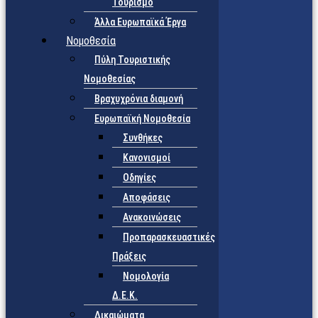
Τουρισμό
Άλλα Ευρωπαϊκά Έργα
Νομοθεσία
Πύλη Τουριστικής
Νομοθεσίας
Βραχυχρόνια διαμονή
Ευρωπαϊκή Νομοθεσία
Συνθήκες
Κανονισμοί
Οδηγίες
Αποφάσεις
Ανακοινώσεις
Προπαρασκευαστικές
Πράξεις
Νομολογία
Δ.Ε.Κ.
Δικαιώματα