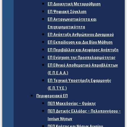
ΕΠ Διοικητική Μεταρρύθμιση
ΕΠ Ψηφιακή Σύγκλιση
ΕΠ Ανταγωνιστικότητα και
Επιχειρηματικότητα
ΕΠ Ανάπτυξη Ανθρώπινου Δυναμικού
ΕΠ Εκπαίδευση και Δια Βίου Μάθηση
ΕΠ Περιβάλλον και Αειφόρος Ανάπτυξη
ΕΠ Ενίσχυση της Προσπελασιμότητας
ΕΠ Εθνικό Αποθεματικό Απροβλέπτων
(Ε.Π.Ε.Α.Α.)
ΕΠ Τεχνική Υποστήριξη Εφαρμογής
(Ε.Π.Τ.Υ.Ε.)
Περιφερειακά ΕΠ
ΠΕΠ Μακεδονίας – Θράκης
ΠΕΠ Δυτικής Ελλάδας – Πελοποννήσου –
Ιονίων Νήσων
ΠΕΠ Κρήτης και Νήσων Αιγαίου