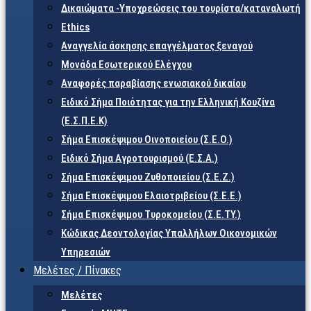
Δικαιώματα -Υποχρεώσεις του τουρίστα/καταναλωτή
Ethics
Αναγγελία άσκησης επαγγέλματος ξεναγού
Μονάδα Εσωτερικού Ελέγχου
Αναφορές παραβίασης ενωσιακού δικαίου
Ειδικό Σήμα Ποιότητας για την Ελληνική Κουζίνα
(Ε.Σ.Π.Ε.Κ)
Σήμα Επισκέψιμου Οινοποιείου (Σ.Ε.Ο.)
Ειδικό Σήμα Αγροτουρισμού (Ε.Σ.Α.)
Σήμα Επισκέψιμου Ζυθοποιείου (Σ.Ε.Ζ.)
Σήμα Επισκέψιμου Ελαιοτριβείου (Σ.Ε.Ε.)
Σήμα Επισκέψιμου Τυροκομείου (Σ.Ε.TY.)
Κώδικας Δεοντολογίας Υπαλλήλων Οικονομικών
Υπηρεσιών
Μελέτες / Πίνακες
Μελέτες