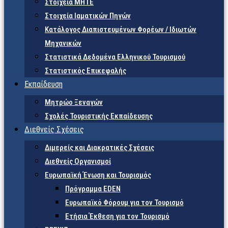
Στοιχεία ΜΗΤΕ
Στοιχεία Ιαματικών Πηγών
Κατάλογος Διαπιστευμένων Φορέων / Ιδιωτών
Μηχανικών
Στατιστικά Δεδομένα Ελληνικού Τουρισμού
Στατιστικός Επικεφαλής
Εκπαίδευση
Μητρώο Ξεναγών
Σχολές Τουριστικής Εκπαίδευσης
Διεθνείς Σχέσεις
Διμερείς και Διακρατικές Σχέσεις
Διεθνείς Οργανισμοί
Ευρωπαϊκή Ένωση και Τουρισμός
Πρόγραμμα EDEN
Ευρωπαϊκό Φόρουμ για τον Τουρισμό
Ετήσια Έκθεση για τον Τουρισμό