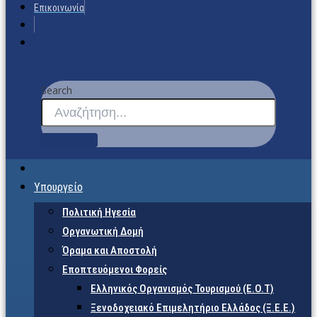
Επικοινωνία
Search
Υπουργείο
Πολιτική Ηγεσία
Οργανωτική Δομή
Όραμα και Αποστολή
Εποπτευόμενοι Φορείς
Eλληνικός Οργανισμός Τουρισμού (Ε.Ο.Τ)
Ξενοδοχειακό Επιμελητήριο Ελλάδος (Ξ.Ε.Ε.)