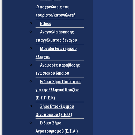
-Υποχρεώσεις του
τουρίστα/καταναλωτή
Ethics
Αναγγελία άσκησης
επαγγέλματος ξεναγού
Μονάδα Εσωτερικού
Ελέγχου
Αναφορές παραβίασης
ενωσιακού δικαίου
Ειδικό Σήμα Ποιότητας
για την Ελληνική Κουζίνα
(Ε.Σ.Π.Ε.Κ)
Σήμα Επισκέψιμου
Οινοποιείου (Σ.Ε.Ο.)
Ειδικό Σήμα
Αγροτουρισμού (Ε.Σ.Α.)