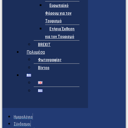
Ευρωπαϊκό
Φόρουμ για τον
Τουρισμό
Ετήσια Έκθεση
για τον Τουρισμό
BREXIT
Πολυμέσα
Φωτογραφίες
Βίντεο
Ημερολόγιο
Σύνδεσμοι