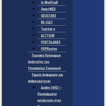
In-MedTouR
SmartMED
GEOSTARS
RE-CULT
Tourism-e
ALTTOUR
PORTOLANES
POPRoutes
Τομεακό Πρόγραμμα
Ανάπτυξης του
Υπουργείου Τουρισμού
Ταμείο Ανάκαμψης και
Ανθεκτικότητας
Δράση 16921 –
Προγράμματα
κατάρτισης στον