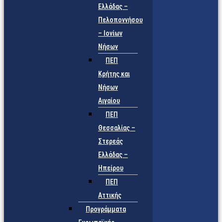
Ελλάδας –
Πελοποννήσου
– Ιονίων
Νήσων
ΠΕΠ
Κρήτης και
Νήσων
Αιγαίου
ΠΕΠ
Θεσσαλίας –
Στερεάς
Ελλάδας –
Ηπείρου
ΠΕΠ
Αττικής
Προγράμματα