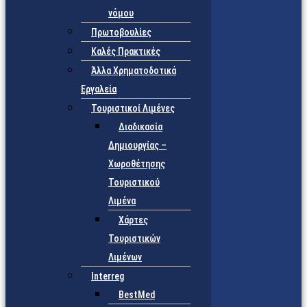
νόμου
Πρωτοβουλίες
Καλές Πρακτικές
Άλλα Χρηματοδοτικά
Εργαλεία
Τουριστικοί Λιμένες
Διαδικασία
Δημιουργίας –
Χωροθέτησης
Τουριστικού
Λιμένα
Χάρτες
Τουριστικών
Λιμένων
Interreg
BestMed