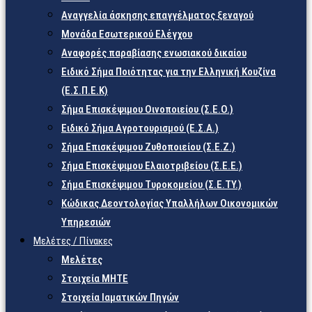
Αναγγελία άσκησης επαγγέλματος ξεναγού
Μονάδα Εσωτερικού Ελέγχου
Αναφορές παραβίασης ενωσιακού δικαίου
Ειδικό Σήμα Ποιότητας για την Ελληνική Κουζίνα
(Ε.Σ.Π.Ε.Κ)
Σήμα Επισκέψιμου Οινοποιείου (Σ.Ε.Ο.)
Ειδικό Σήμα Αγροτουρισμού (Ε.Σ.Α.)
Σήμα Επισκέψιμου Ζυθοποιείου (Σ.Ε.Ζ.)
Σήμα Επισκέψιμου Ελαιοτριβείου (Σ.Ε.Ε.)
Σήμα Επισκέψιμου Τυροκομείου (Σ.Ε.TY.)
Κώδικας Δεοντολογίας Υπαλλήλων Οικονομικών
Υπηρεσιών
Μελέτες / Πίνακες
Μελέτες
Στοιχεία ΜΗΤΕ
Στοιχεία Ιαματικών Πηγών