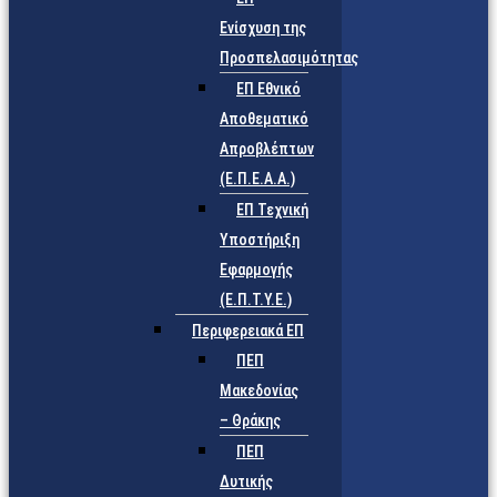
Ενίσχυση της
Προσπελασιμότητας
ΕΠ Εθνικό
Αποθεματικό
Απροβλέπτων
(Ε.Π.Ε.Α.Α.)
ΕΠ Τεχνική
Υποστήριξη
Εφαρμογής
(Ε.Π.Τ.Υ.Ε.)
Περιφερειακά ΕΠ
ΠΕΠ
Μακεδονίας
– Θράκης
ΠΕΠ
Δυτικής