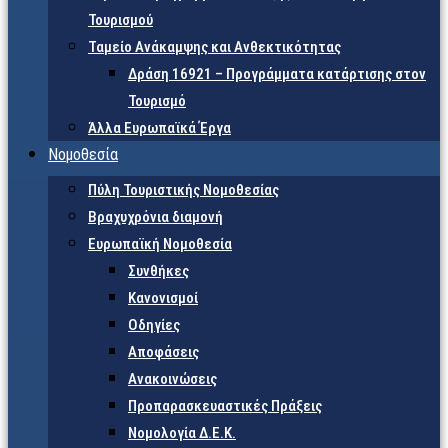
Τουρισμού
Ταμείο Ανάκαμψης και Ανθεκτικότητας
Δράση 16921 – Προγράμματα κατάρτισης στον
Τουρισμό
Άλλα Ευρωπαϊκά Έργα
Νομοθεσία
Πύλη Τουριστικής Νομοθεσίας
Βραχυχρόνια διαμονή
Ευρωπαϊκή Νομοθεσία
Συνθήκες
Κανονισμοί
Οδηγίες
Αποφάσεις
Ανακοινώσεις
Προπαρασκευαστικές Πράξεις
Νομολογία Δ.Ε.Κ.