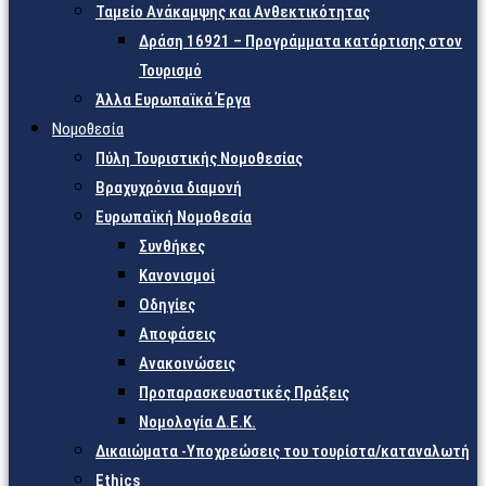
Ταμείο Ανάκαμψης και Ανθεκτικότητας
Δράση 16921 – Προγράμματα κατάρτισης στον
Τουρισμό
Άλλα Ευρωπαϊκά Έργα
Νομοθεσία
Πύλη Τουριστικής Νομοθεσίας
Βραχυχρόνια διαμονή
Ευρωπαϊκή Νομοθεσία
Συνθήκες
Κανονισμοί
Οδηγίες
Αποφάσεις
Ανακοινώσεις
Προπαρασκευαστικές Πράξεις
Νομολογία Δ.Ε.Κ.
Δικαιώματα -Υποχρεώσεις του τουρίστα/καταναλωτή
Ethics