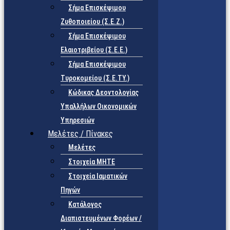
Σήμα Επισκέψιμου
Ζυθοποιείου (Σ.Ε.Ζ.)
Σήμα Επισκέψιμου
Ελαιοτριβείου (Σ.Ε.Ε.)
Σήμα Επισκέψιμου
Τυροκομείου (Σ.Ε.TY.)
Κώδικας Δεοντολογίας
Υπαλλήλων Οικονομικών
Υπηρεσιών
Μελέτες / Πίνακες
Μελέτες
Στοιχεία ΜΗΤΕ
Στοιχεία Ιαματικών
Πηγών
Κατάλογος
Διαπιστευμένων Φορέων /