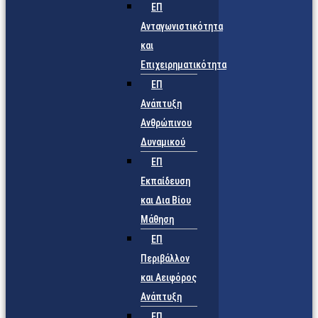
ΕΠ
Ανταγωνιστικότητα
και
Επιχειρηματικότητα
ΕΠ
Ανάπτυξη
Ανθρώπινου
Δυναμικού
ΕΠ
Εκπαίδευση
και Δια Βίου
Μάθηση
ΕΠ
Περιβάλλον
και Αειφόρος
Ανάπτυξη
ΕΠ