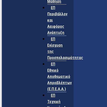
Μάθηση
ΕΠ
Περιβάλλον
και
Αειφόρος
Ανάπτυξη
ΕΠ
Ενίσχυση
της
Προσπελασιμότητας
ΕΠ
Εθνικό
Αποθεματικό
Απροβλέπτων
(Ε.Π.Ε.Α.Α.)
ΕΠ
Τεχνική