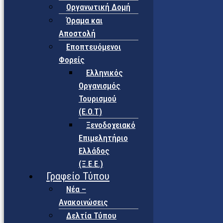
Οργανωτική Δομή
Όραμα και
Αποστολή
Εποπτευόμενοι
Φορείς
Eλληνικός
Οργανισμός
Τουρισμού
(Ε.Ο.Τ)
Ξενοδοχειακό
Επιμελητήριο
Ελλάδος
(Ξ.Ε.Ε.)
Γραφείο Τύπου
Νέα –
Ανακοινώσεις
Δελτία Τύπου