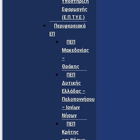
Υποστήριξη
Εφαρμογής
(Ε.Π.Τ.Υ.Ε.)
Περιφερειακά
ΕΠ
ΠΕΠ
Μακεδονίας
–
Θράκης
ΠΕΠ
Δυτικής
Ελλάδας –
Πελοποννήσου
– Ιονίων
Νήσων
ΠΕΠ
Κρήτης