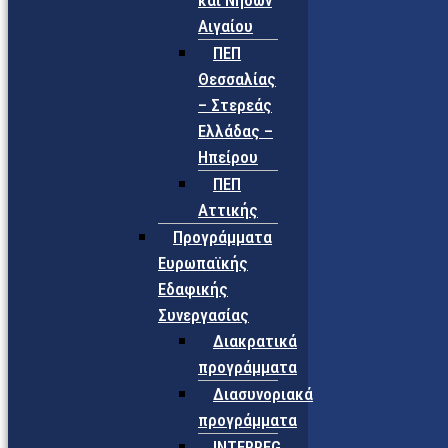
και Νήσων
Αιγαίου
ΠΕΠ
Θεσσαλίας
– Στερεάς
Ελλάδας –
Ηπείρου
ΠΕΠ
Αττικής
Προγράμματα
Ευρωπαϊκής
Εδαφικής
Συνεργασίας
Διακρατικά
προγράμματα
Διασυνοριακά
προγράμματα
INTERREG