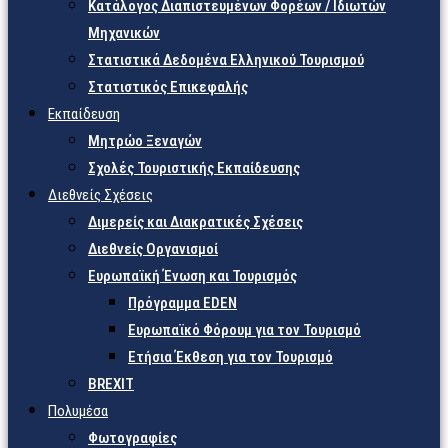
Κατάλογος Διαπιστευμένων Φορέων / Ιδιωτών
Μηχανικών
Στατιστικά Δεδομένα Ελληνικού Τουρισμού
Στατιστικός Επικεφαλής
Εκπαίδευση
Μητρώο Ξεναγών
Σχολές Τουριστικής Εκπαίδευσης
Διεθνείς Σχέσεις
Διμερείς και Διακρατικές Σχέσεις
Διεθνείς Οργανισμοί
Ευρωπαϊκή Ένωση και Τουρισμός
Πρόγραμμα EDEN
Ευρωπαϊκό Φόρουμ για τον Τουρισμό
Ετήσια Έκθεση για τον Τουρισμό
BREXIT
Πολυμέσα
Φωτογραφίες