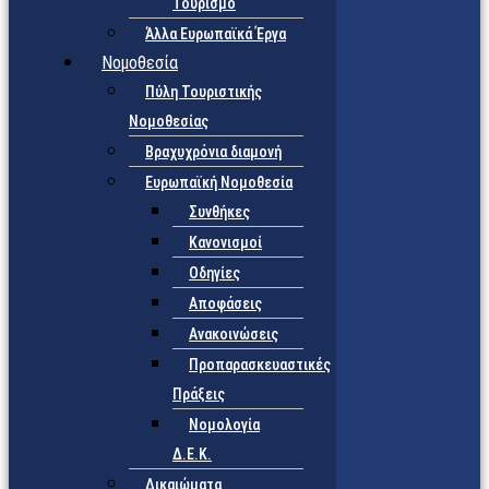
Τουρισμό
Άλλα Ευρωπαϊκά Έργα
Νομοθεσία
Πύλη Τουριστικής
Νομοθεσίας
Βραχυχρόνια διαμονή
Ευρωπαϊκή Νομοθεσία
Συνθήκες
Κανονισμοί
Οδηγίες
Αποφάσεις
Ανακοινώσεις
Προπαρασκευαστικές
Πράξεις
Νομολογία
Δ.Ε.Κ.
Δικαιώματα