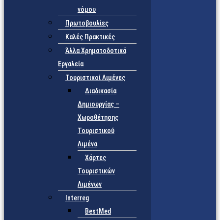
νόμου
Πρωτοβουλίες
Καλές Πρακτικές
Άλλα Χρηματοδοτικά
Εργαλεία
Τουριστικοί Λιμένες
Διαδικασία
Δημιουργίας –
Χωροθέτησης
Τουριστικού
Λιμένα
Χάρτες
Τουριστικών
Λιμένων
Interreg
BestMed