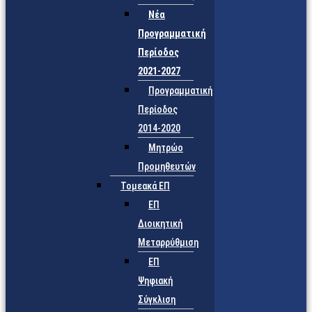
Νέα
Προγραμματική
Περίοδος
2021-2027
Προγραμματική
Περίοδος
2014-2020
Μητρώο
Προμηθευτών
Τομεακά ΕΠ
ΕΠ
Διοικητική
Μεταρρύθμιση
ΕΠ
Ψηφιακή
Σύγκλιση