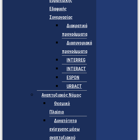
Ευρωπαϊκής
Εδαφικής
Συνεργασίας
Διακρατικά
προγράμματα
Διασυνοριακά
προγράμματα
INTERREG
INTERACT
ESPON
URBACT
Αναπτυξιακός Νόμος
Θεσμικό
Πλαίσιο
Δυνατότητα
ενίσχυσης μέσω
αναπτυξιακού