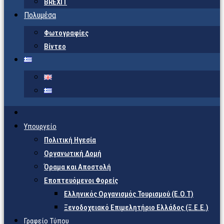
BREXIT
Πολυμέσα
Φωτογραφίες
Βίντεο
Υπουργείο
Πολιτική Ηγεσία
Οργανωτική Δομή
Όραμα και Αποστολή
Εποπτευόμενοι Φορείς
Eλληνικός Οργανισμός Τουρισμού (Ε.Ο.Τ)
Ξενοδοχειακό Επιμελητήριο Ελλάδος (Ξ.Ε.Ε.)
Γραφείο Τύπου