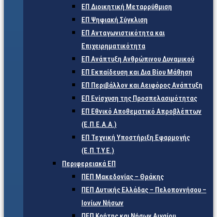
ΕΠ Διοικητική Μεταρρύθμιση
ΕΠ Ψηφιακή Σύγκλιση
ΕΠ Ανταγωνιστικότητα και
Επιχειρηματικότητα
ΕΠ Ανάπτυξη Ανθρώπινου Δυναμικού
ΕΠ Εκπαίδευση και Δια Βίου Μάθηση
ΕΠ Περιβάλλον και Αειφόρος Ανάπτυξη
ΕΠ Ενίσχυση της Προσπελασιμότητας
ΕΠ Εθνικό Αποθεματικό Απροβλέπτων
(Ε.Π.Ε.Α.Α.)
ΕΠ Τεχνική Υποστήριξη Εφαρμογής
(Ε.Π.Τ.Υ.Ε.)
Περιφερειακά ΕΠ
ΠΕΠ Μακεδονίας – Θράκης
ΠΕΠ Δυτικής Ελλάδας – Πελοποννήσου –
Ιονίων Νήσων
ΠΕΠ Κρήτης και Νήσων Αιγαίου