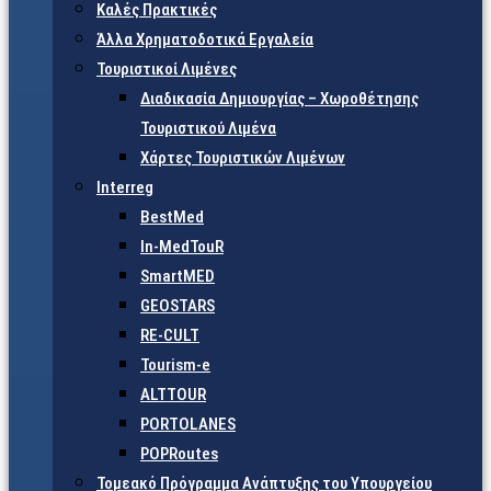
Καλές Πρακτικές
Άλλα Χρηματοδοτικά Εργαλεία
Τουριστικοί Λιμένες
Διαδικασία Δημιουργίας – Χωροθέτησης
Τουριστικού Λιμένα
Χάρτες Τουριστικών Λιμένων
Interreg
BestMed
In-MedTouR
SmartMED
GEOSTARS
RE-CULT
Tourism-e
ALTTOUR
PORTOLANES
POPRoutes
Τομεακό Πρόγραμμα Ανάπτυξης του Υπουργείου