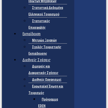
Ιδιωτών Μηχανικών
Στατιστικά Δεδομένα
Ελληνικού Τουρισμού
Στατιστικός
Επικεφαλής
Εκπαίδευση
Μητρώο Ξεναγών
Σχολές Τουριστικής
Εκπαίδευσης
Διεθνείς Σχέσεις
Διμερείς και
Διακρατικές Σχέσεις
Διεθνείς Οργανισμοί
Ευρωπαϊκή Ένωση και
Τουρισμός
Πρόγραμμα
EDEN