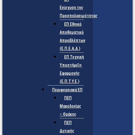
Ενίσχυση της
Προσπελασιμότητας
ΕΠ Εθνικό
Αποθεματικό
Απροβλέπτων
(Ε.Π.Ε.Α.Α.)
ΕΠ Τεχνική
Υποστήριξη
Εφαρμογής
(Ε.Π.Τ.Υ.Ε.)
Περιφερειακά ΕΠ
ΠΕΠ
Μακεδονίας
– Θράκης
ΠΕΠ
Δυτικής