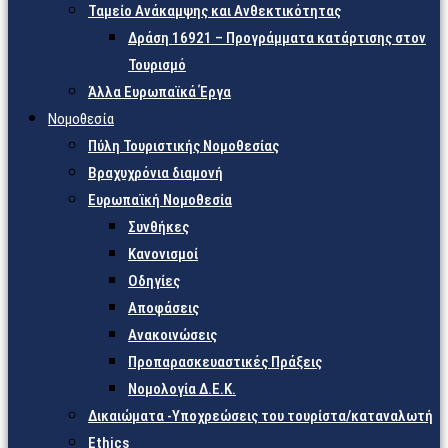
Ταμείο Ανάκαμψης και Ανθεκτικότητας
Δράση 16921 – Προγράμματα κατάρτισης στον
Τουρισμό
Άλλα Ευρωπαϊκά Έργα
Νομοθεσία
Πύλη Τουριστικής Νομοθεσίας
Βραχυχρόνια διαμονή
Ευρωπαϊκή Νομοθεσία
Συνθήκες
Κανονισμοί
Οδηγίες
Αποφάσεις
Ανακοινώσεις
Προπαρασκευαστικές Πράξεις
Νομολογία Δ.Ε.Κ.
Δικαιώματα -Υποχρεώσεις του τουρίστα/καταναλωτή
Ethics