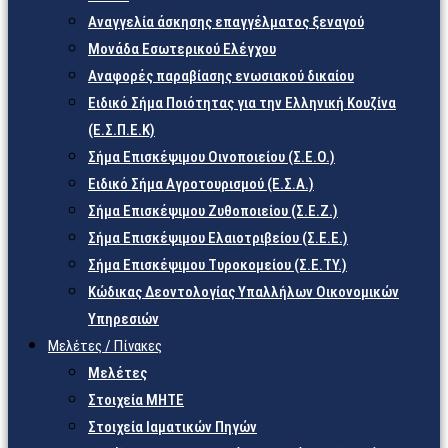
Αναγγελία άσκησης επαγγέλματος ξεναγού
Μονάδα Εσωτερικού Ελέγχου
Αναφορές παραβίασης ενωσιακού δικαίου
Ειδικό Σήμα Ποιότητας για την Ελληνική Κουζίνα
(Ε.Σ.Π.Ε.Κ)
Σήμα Επισκέψιμου Οινοποιείου (Σ.Ε.Ο.)
Ειδικό Σήμα Αγροτουρισμού (Ε.Σ.Α.)
Σήμα Επισκέψιμου Ζυθοποιείου (Σ.Ε.Ζ.)
Σήμα Επισκέψιμου Ελαιοτριβείου (Σ.Ε.Ε.)
Σήμα Επισκέψιμου Τυροκομείου (Σ.Ε.TY.)
Κώδικας Δεοντολογίας Υπαλλήλων Οικονομικών
Υπηρεσιών
Μελέτες / Πίνακες
Μελέτες
Στοιχεία ΜΗΤΕ
Στοιχεία Ιαματικών Πηγών