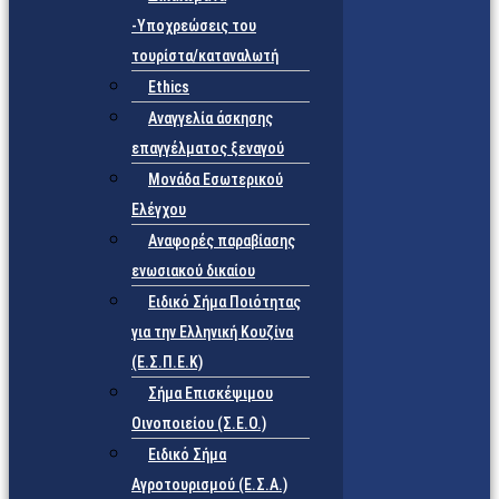
-Υποχρεώσεις του
τουρίστα/καταναλωτή
Ethics
Αναγγελία άσκησης
επαγγέλματος ξεναγού
Μονάδα Εσωτερικού
Ελέγχου
Αναφορές παραβίασης
ενωσιακού δικαίου
Ειδικό Σήμα Ποιότητας
για την Ελληνική Κουζίνα
(Ε.Σ.Π.Ε.Κ)
Σήμα Επισκέψιμου
Οινοποιείου (Σ.Ε.Ο.)
Ειδικό Σήμα
Αγροτουρισμού (Ε.Σ.Α.)