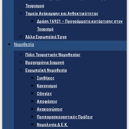
Τουρισμού
Ταμείο Ανάκαμψης και Ανθεκτικότητας
Δράση 16921 – Προγράμματα κατάρτισης στον
Τουρισμό
Άλλα Ευρωπαϊκά Έργα
Νομοθεσία
Πύλη Τουριστικής Νομοθεσίας
Βραχυχρόνια διαμονή
Ευρωπαϊκή Νομοθεσία
Συνθήκες
Κανονισμοί
Οδηγίες
Αποφάσεις
Ανακοινώσεις
Προπαρασκευαστικές Πράξεις
Νομολογία Δ.Ε.Κ.