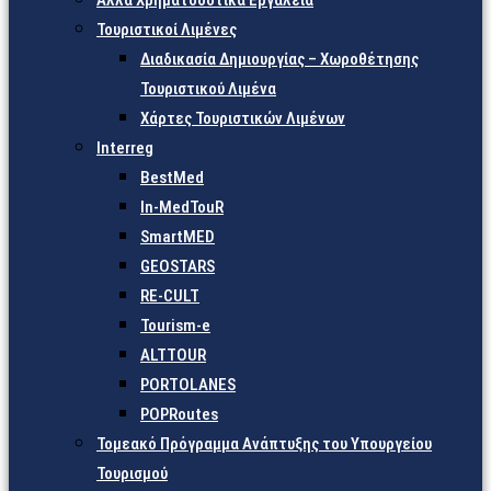
Άλλα Χρηματοδοτικά Εργαλεία
Τουριστικοί Λιμένες
Διαδικασία Δημιουργίας – Χωροθέτησης
Τουριστικού Λιμένα
Χάρτες Τουριστικών Λιμένων
Interreg
BestMed
In-MedTouR
SmartMED
GEOSTARS
RE-CULT
Tourism-e
ALTTOUR
PORTOLANES
POPRoutes
Τομεακό Πρόγραμμα Ανάπτυξης του Υπουργείου
Τουρισμού