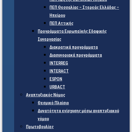
ΠΕΠ Θεσσαλίας – Στερεάς Ελλάδας –
Ηπείρου
ΠΕΠ Αττικής
Προγράμματα Ευρωπαϊκής Εδαφικής
Συνεργασίας
Διακρατικά προγράμματα
Διασυνοριακά προγράμματα
INTERREG
INTERACT
ESPON
URBACT
Αναπτυξιακός Νόμος
Θεσμικό Πλαίσιο
Δυνατότητα ενίσχυσης μέσω αναπτυξιακού
νόμου
Πρωτοβουλίες