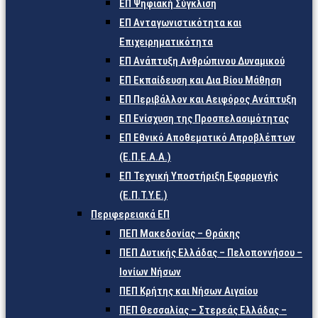
ΕΠ Ψηφιακή Σύγκλιση
ΕΠ Ανταγωνιστικότητα και
Επιχειρηματικότητα
ΕΠ Ανάπτυξη Ανθρώπινου Δυναμικού
ΕΠ Εκπαίδευση και Δια Βίου Μάθηση
ΕΠ Περιβάλλον και Αειφόρος Ανάπτυξη
ΕΠ Ενίσχυση της Προσπελασιμότητας
ΕΠ Εθνικό Αποθεματικό Απροβλέπτων
(Ε.Π.Ε.Α.Α.)
ΕΠ Τεχνική Υποστήριξη Εφαρμογής
(Ε.Π.Τ.Υ.Ε.)
Περιφερειακά ΕΠ
ΠΕΠ Μακεδονίας – Θράκης
ΠΕΠ Δυτικής Ελλάδας – Πελοποννήσου –
Ιονίων Νήσων
ΠΕΠ Κρήτης και Νήσων Αιγαίου
ΠΕΠ Θεσσαλίας – Στερεάς Ελλάδας –