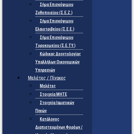
Σήμα Επισκέψιμου
Ζυθοποιείου (Σ.Ε.Ζ.)
Σήμα Επισκέψιμου
Ελαιοτριβείου (Σ.Ε.Ε.)
Σήμα Επισκέψιμου
Τυροκομείου (Σ.Ε.TY.)
Κώδικας Δεοντολογίας
Υπαλλήλων Οικονομικών
Υπηρεσιών
Μελέτες / Πίνακες
Μελέτες
Στοιχεία ΜΗΤΕ
Στοιχεία Ιαματικών
Πηγών
Κατάλογος
Διαπιστευμένων Φορέων /