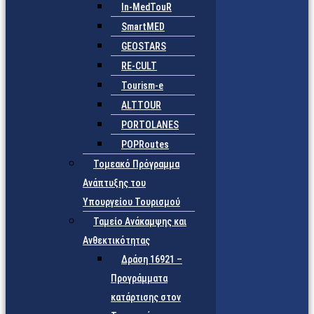
In-MedTouR
SmartMED
GEOSTARS
RE-CULT
Tourism-e
ALTTOUR
PORTOLANES
POPRoutes
Τομεακό Πρόγραμμα
Ανάπτυξης του
Υπουργείου Τουρισμού
Ταμείο Ανάκαμψης και
Ανθεκτικότητας
Δράση 16921 –
Προγράμματα
κατάρτισης στον