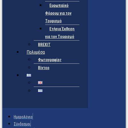
Ευρωπαϊκό
Φόρουμ για τον
Τουρισμό
Ετήσια Έκθεση
για τον Τουρισμό
BREXIT
Πολυμέσα
Φωτογραφίες
Βίντεο
Ημερολόγιο
Σύνδεσμοι