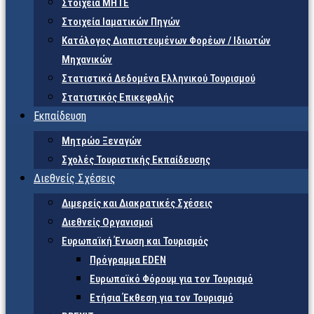
Στοιχεία ΜΗΤΕ
Στοιχεία Ιαματικών Πηγών
Κατάλογος Διαπιστευμένων Φορέων / Ιδιωτών
Μηχανικών
Στατιστικά Δεδομένα Ελληνικού Τουρισμού
Στατιστικός Επικεφαλής
Εκπαίδευση
Μητρώο Ξεναγών
Σχολές Τουριστικής Εκπαίδευσης
Διεθνείς Σχέσεις
Διμερείς και Διακρατικές Σχέσεις
Διεθνείς Οργανισμοί
Ευρωπαϊκή Ένωση και Τουρισμός
Πρόγραμμα EDEN
Ευρωπαϊκό Φόρουμ για τον Τουρισμό
Ετήσια Έκθεση για τον Τουρισμό