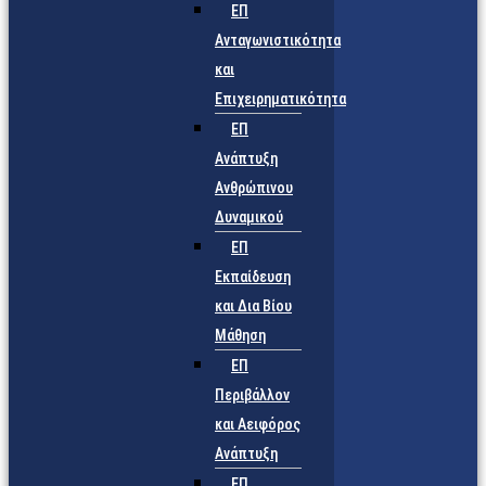
ΕΠ
Ανταγωνιστικότητα
και
Επιχειρηματικότητα
ΕΠ
Ανάπτυξη
Ανθρώπινου
Δυναμικού
ΕΠ
Εκπαίδευση
και Δια Βίου
Μάθηση
ΕΠ
Περιβάλλον
και Αειφόρος
Ανάπτυξη
ΕΠ