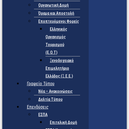
Οργανωτική Δομή
Όραμα και Αποστολή
Εποπτευόμενοι Φορείς
Eλληνικός
Οργανισμός
Τουρισμού
(Ε.Ο.Τ)
Ξενοδοχειακό
Επιμελητήριο
Ελλάδος (Ξ.Ε.Ε.)
Γραφείο Τύπου
Νέα – Ανακοινώσεις
Δελτία Τύπου
Επενδύσεις
ΕΣΠΑ
Επιτελική Δομή