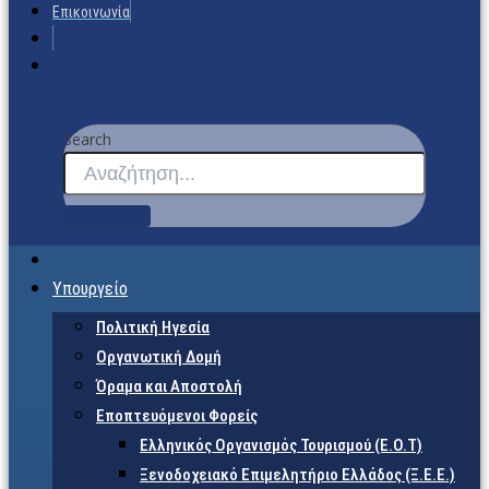
Επικοινωνία
Search
Υπουργείο
Πολιτική Ηγεσία
Οργανωτική Δομή
Όραμα και Αποστολή
Εποπτευόμενοι Φορείς
Eλληνικός Οργανισμός Τουρισμού (Ε.Ο.Τ)
Ξενοδοχειακό Επιμελητήριο Ελλάδος (Ξ.Ε.Ε.)