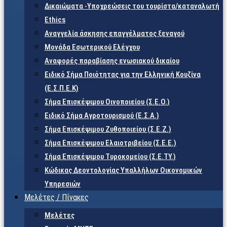
Δικαιώματα -Υποχρεώσεις του τουρίστα/καταναλωτή
Ethics
Αναγγελία άσκησης επαγγέλματος ξεναγού
Μονάδα Εσωτερικού Ελέγχου
Αναφορές παραβίασης ενωσιακού δικαίου
Ειδικό Σήμα Ποιότητας για την Ελληνική Κουζίνα
(Ε.Σ.Π.Ε.Κ)
Σήμα Επισκέψιμου Οινοποιείου (Σ.Ε.Ο.)
Ειδικό Σήμα Αγροτουρισμού (Ε.Σ.Α.)
Σήμα Επισκέψιμου Ζυθοποιείου (Σ.Ε.Ζ.)
Σήμα Επισκέψιμου Ελαιοτριβείου (Σ.Ε.Ε.)
Σήμα Επισκέψιμου Τυροκομείου (Σ.Ε.TY.)
Κώδικας Δεοντολογίας Υπαλλήλων Οικονομικών
Υπηρεσιών
Μελέτες / Πίνακες
Μελέτες