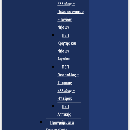
Ελλάδας –
Πελοποννήσου
– Ιονίων
Νήσων
ΠΕΠ
Κρήτης και
Νήσων
Αιγαίου
ΠΕΠ
Θεσσαλίας –
Στερεάς
Ελλάδας –
Ηπείρου
ΠΕΠ
Αττικής
Προγράμματα